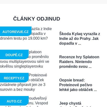
ČLÁNKY ODJINUD
AUTOREVUE.CZ
Škoda Kylaq vyrazila z
Indie až do Prahy. Jak
dopadla v ...
DOUPĚ.CZ
Recenze hry Splatoon
Raiders. Nintendo
proměnilo svou ...
RECEPTY.CZ
Oopsie bread:
Proteinové pečivo
lehké jako obláček ...
AUTO.CZ
Jeep chystá