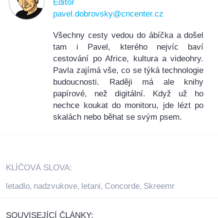
Editor
pavel.dobrovsky@cncenter.cz
Všechny cesty vedou do ábíčka a došel
tam i Pavel, kterého nejvíc baví
cestování po Africe, kultura a videohry.
Pavla zajímá vše, co se týká technologie
budoucnosti. Raději má ale knihy
papírové, než digitální. Když už ho
nechce koukat do monitoru, jde lézt po
skalách nebo běhat se svým psem.
KLÍČOVÁ SLOVA:
letadlo
nadzvukove
letani
Concorde
Skreemr
,
,
,
,
SOUVISEJÍCÍ ČLÁNKY: