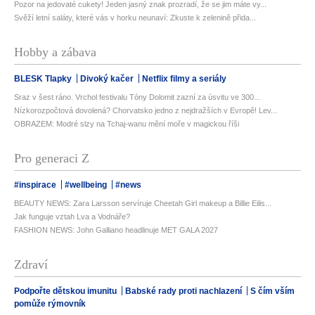
Pozor na jedovaté cukety! Jeden jasný znak prozradí, že se jim máte vy...
Svěží letní saláty, které vás v horku neunaví: Zkuste k zelenině přida...
Hobby a zábava
BLESK Tlapky
Divoký kačer
Netflix filmy a seriály
Sraz v šest ráno. Vrchol festivalu Tóny Dolomit zazní za úsvitu ve 300...
Nízkorozpočtová dovolená? Chorvatsko jedno z nejdražších v Evropě! Lev...
OBRAZEM: Modré slzy na Tchaj-wanu mění moře v magickou říši
Pro generaci Z
#inspirace
#wellbeing
#news
BEAUTY NEWS: Zara Larsson servíruje Cheetah Girl makeup a Billie Eilis...
Jak funguje vztah Lva a Vodnáře?
FASHION NEWS: John Galliano headlinuje MET GALA 2027
Zdraví
Podpořte dětskou imunitu
Babské rady proti nachlazení
S čím vším
pomůže rýmovník