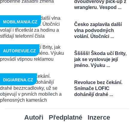
dvoudveřový pick-up z
wrangleru. Vespod ...
MOBILMANIA.CZ
Česko zaplavila další
vlna podvodných
volání. Útočníci ...
AUTOREVUE.CZ
Ššššš! Škoda učí Brity,
jak se vyslovuje její
jméno. Výuku ...
DIGIARENA.CZ
Revoluce bez čekání.
Snímače LOFIC
dohánějí drahé ...
Autoři
Předplatné
Inzerce