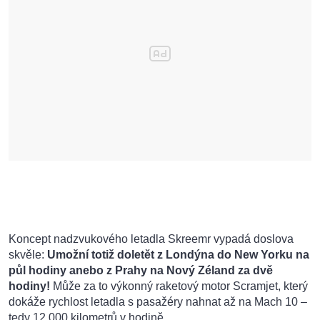
Koncept nadzvukového letadla Skreemr vypadá doslova
skvěle:
Umožní totiž doletět z Londýna do New Yorku na
půl hodiny anebo z Prahy na Nový Zéland za dvě
hodiny!
Může za to výkonný raketový motor Scramjet, který
dokáže rychlost letadla s pasažéry nahnat až na Mach 10 –
tedy 12 000 kilometrů v hodině.