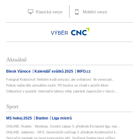
Klasická verze
Mobilní verze
VÝBĚR
Aktuálně
Blesk Vánoce
Kalendář svátků 2025
INFO.cz
Fotograf Kratochvíl: Nefotím kvůli senzaci, ale svědectví. Ve venezuel...
Policie našla tělo utonulého muže: Při bouřce se ztratil v jezeře Most
Odloučení v pustině. Internační tábory měly zabránit Japoncům v útocíc...
Sport
MS hokej 2025
Biatlon
Liga mistrů
ONLINE: Hradec - Besiktas. Úvodní zápas 3. předkola Evropské ligy, nas...
ONLINE: Jablonec - RFS. Severočeši začínají 3. předkolo Konferenční li...
Senzační medaile na úvod juniorského MS. Smíšená štafeta bere stříbro,...