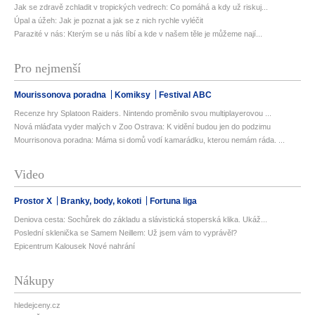
Jak se zdravě zchladit v tropických vedrech: Co pomáhá a kdy už riskuj...
Úpal a úžeh: Jak je poznat a jak se z nich rychle vyléčit
Parazité v nás: Kterým se u nás líbí a kde v našem těle je můžeme nají...
Pro nejmenší
Mourissonova poradna
Komiksy
Festival ABC
Recenze hry Splatoon Raiders. Nintendo proměnilo svou multiplayerovou ...
Nová mláďata vyder malých v Zoo Ostrava: K vidění budou jen do podzimu
Mourrisonova poradna: Máma si domů vodí kamarádku, kterou nemám ráda. ...
Video
Prostor X
Branky, body, kokoti
Fortuna liga
Deniova cesta: Sochůrek do základu a slávistická stoperská klika. Ukáž...
Poslední sklenička se Samem Neillem: Už jsem vám to vyprávěl?
Epicentrum Kalousek Nové nahrání
Nákupy
hledejceny.cz