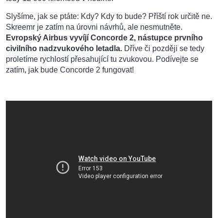
Slyšíme, jak se ptáte: Kdy? Kdy to bude? Příští rok určitě ne.
Skreemr je zatím na úrovni návrhů, ale nesmutněte.
Evropský Airbus vyvíjí Concorde 2, nástupce prvního
civilního nadzvukového letadla.
Dříve či později se tedy
proletíme rychlostí přesahující tu zvukovou. Podívejte se
zatím, jak bude Concorde 2 fungovat!