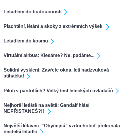
Letadlem do budoucnosti
Plachtění, létání a skoky z extrémních výšek
Letadlem do kosmu
Virtuální airbus: Klesáme? Ne, padáme...
Solidní vysklení: Zavřete okna, letí nadzvuková
stíhačka!
Piloti v pantoflích? Velký test leteckých ovladačů
Nejhorší letiště na světě: Gandalf hlásí
NEPŘISTANEŠ?!!
Největší létavec: "Obyčejná" vzducholoď překonala
nejdelší letadlo