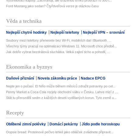
Vystřelovací kapoty: Zachraňují, ale sraženou srnku prodraží i o 300 t...
Ford Mustang jako sedan? Čtyřdveřová verze je otázkou času
Věda a technika
Nejlepší chytré hodinky
Nejlepší telefony
Nejlepší VPN – srovnání
Soubory mezi telefony přenesete bez Wi-Fi, mobilních dat i Bluetooth. ...
Všechny týmy pracují na optimalizaci Windows 11. Microsoft chce předbě...
Jak dobře vybrat bezdrátová sluchátka. Velká zajistí ticho a pohodlí, ...
Ekonomika a byznys
Daňové přiznání
Novela zákoníku práce
Nadace EPCG
Nejde jen o počasí. El Niňo může během měsíců zdražit potraviny po cel...
Penny Market a Coca-Cola rozjely obchodní válku v Česku. Lahve mizí z ...
Stát tu přerozdělí sedm z každých deseti vydělaných korun. Tyto země u...
Recepty
Oblíbené zimní polévky
Domácí pekárny
Jídlo podle horoskopu
Oopsie bread: Proteinové pečivo lehké jako obláček zvládnete připravit...