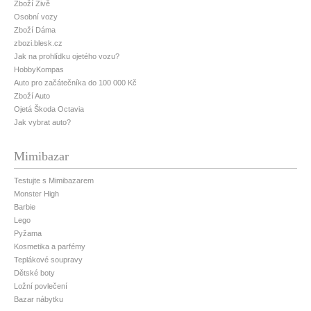
Zboží Živě
Osobní vozy
Zboží Dáma
zbozi.blesk.cz
Jak na prohlídku ojetého vozu?
HobbyKompas
Auto pro začátečníka do 100 000 Kč
Zboží Auto
Ojetá Škoda Octavia
Jak vybrat auto?
Mimibazar
Testujte s Mimibazarem
Monster High
Barbie
Lego
Pyžama
Kosmetika a parfémy
Teplákové soupravy
Dětské boty
Ložní povlečení
Bazar nábytku