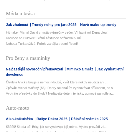
Móda a krása
Jak zhubnout
Trendy nehty pro jaro 2025
Nové make-up trendy
Hitmaker Michal David chystá výjimečný večer. V hlavní roli Depardieu!
Korupce na Bulovce: Státní zástupce obžaloval 5 lidí!
Nehoda Turka ožívá: Policie zahájila trestní řízení!
Pro ženy a maminky
Nejčastější novoroční předsevzetí
Miminko a mráz
Jak vybírat letní
dovolenou
Čtyřletá Anička bojuje s nemocí kloubů, kvůli které někdy neudrží ani ...
Zpěvák Michal Malátný (56): Dcery se snažím vychovávat příkladem, ne s...
Vybíráte přezůvky do školy? Nedávejte dětem tenisky, gumové pantofle a...
Auto-moto
Alko-kalkulačka
Rallye Dakar 2025
Dálniční známka 2025
Ššššš! Škoda učí Brity, jak se vyslovuje její jméno. Výuku provádí vti...