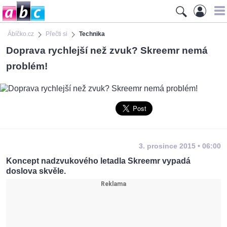
Ábíčko.cz
Přečti si
Technika
Doprava rychlejší než zvuk? Skreemr nemá
problém!
3. prosince 2015 • 06:00
Koncept nadzvukového letadla Skreemr vypadá
doslova skvěle.