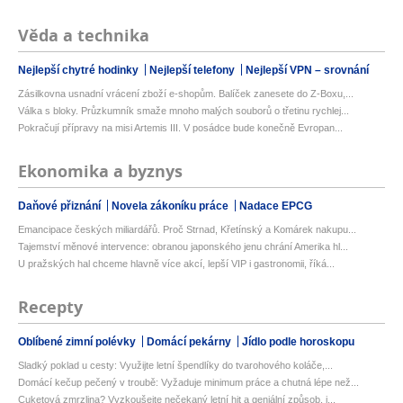
Věda a technika
Nejlepší chytré hodinky
Nejlepší telefony
Nejlepší VPN – srovnání
Zásilkovna usnadní vrácení zboží e-shopům. Balíček zanesete do Z-Boxu,...
Válka s bloky. Průzkumník smaže mnoho malých souborů o třetinu rychlej...
Pokračují přípravy na misi Artemis III. V posádce bude konečně Evropan...
Ekonomika a byznys
Daňové přiznání
Novela zákoníku práce
Nadace EPCG
Emancipace českých miliardářů. Proč Strnad, Křetínský a Komárek nakupu...
Tajemství měnové intervence: obranou japonského jenu chrání Amerika hl...
U pražských hal chceme hlavně více akcí, lepší VIP i gastronomii, říká...
Recepty
Oblíbené zimní polévky
Domácí pekárny
Jídlo podle horoskopu
Sladký poklad u cesty: Využijte letní špendlíky do tvarohového koláče,...
Domácí kečup pečený v troubě: Vyžaduje minimum práce a chutná lépe než...
Cuketová zmrzlina? Vyzkoušejte nečekaný letní hit a geniální způsob, j...