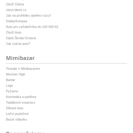
Zboží Dáma
zbozi.blesk.cz
Jak na prohlídku ojetého vozu?
HobbyKompas
Auto pro začátečníka do 100 000 Kč
Zboží Auto
Ojetá Škoda Octavia
Jak vybrat auto?
Mimibazar
Testujte s Mimibazarem
Monster High
Barbie
Lego
Pyžama
Kosmetika a parfémy
Teplákové soupravy
Dětské boty
Ložní povlečení
Bazar nábytku