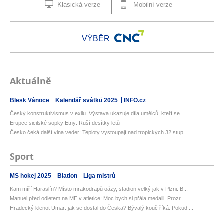
Klasická verze
Mobilní verze
VÝBĚR
Aktuálně
Blesk Vánoce
Kalendář svátků 2025
INFO.cz
Český konstruktivismus v exilu. Výstava ukazuje díla umělců, kteří se ...
Erupce sicilské sopky Etny: Ruší desítky letů
Česko čeká další vlna veder: Teploty vystoupají nad tropických 32 stup...
Sport
MS hokej 2025
Biatlon
Liga mistrů
Kam míří Haraslín? Místo mrakodrapů oázy, stadion velký jak v Plzni. B...
Manuel před odletem na ME v atletice: Moc bych si přála medaili. Prozr...
Hradecký klenot Umar: jak se dostal do Česka? Bývalý kouč říká: Pokud ...