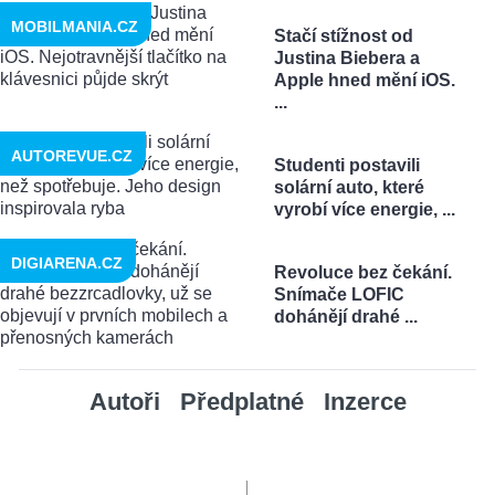
MOBILMANIA.CZ
Stačí stížnost od
Justina Biebera a
Apple hned mění iOS.
...
AUTOREVUE.CZ
Studenti postavili
solární auto, které
vyrobí více energie, ...
DIGIARENA.CZ
Revoluce bez čekání.
Snímače LOFIC
dohánějí drahé ...
Autoři
Předplatné
Inzerce