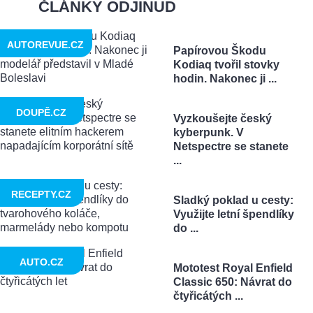
ČLÁNKY ODJINUD
AUTOREVUE.CZ
Papírovou Škodu
Kodiaq tvořil stovky
hodin. Nakonec ji ...
DOUPĚ.CZ
Vyzkoušejte český
kyberpunk. V
Netspectre se stanete
...
RECEPTY.CZ
Sladký poklad u cesty:
Využijte letní špendlíky
do ...
AUTO.CZ
Mototest Royal Enfield
Classic 650: Návrat do
čtyřicátých ...