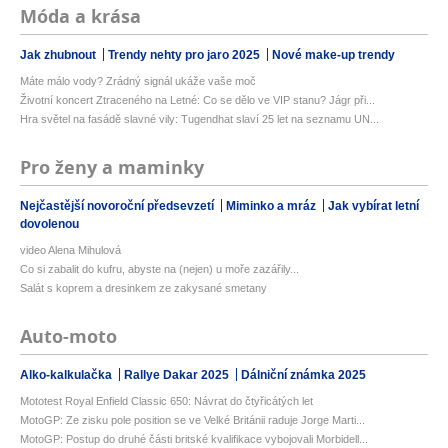
Móda a krása
Jak zhubnout
Trendy nehty pro jaro 2025
Nové make-up trendy
Máte málo vody? Zrádný signál ukáže vaše moč
Životní koncert Ztraceného na Letné: Co se dělo ve VIP stanu? Jágr při...
Hra světel na fasádě slavné vily: Tugendhat slaví 25 let na seznamu UN...
Pro ženy a maminky
Nejčastější novoroční předsevzetí
Miminko a mráz
Jak vybírat letní
dovolenou
video Alena Mihulová
Co si zabalit do kufru, abyste na (nejen) u moře zazářily...
Salát s koprem a dresinkem ze zakysané smetany
Auto-moto
Alko-kalkulačka
Rallye Dakar 2025
Dálniční známka 2025
Mototest Royal Enfield Classic 650: Návrat do čtyřicátých let
MotoGP: Ze zisku pole position se ve Velké Británii raduje Jorge Marti...
MotoGP: Postup do druhé části britské kvalifikace vybojovali Morbidell...