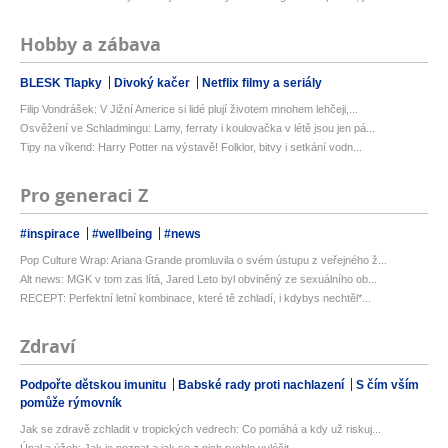
Hobby a zábava
BLESK Tlapky
Divoký kačer
Netflix filmy a seriály
Filip Vondrášek: V Jižní Americe si lidé plují životem mnohem lehčeji,...
Osvěžení ve Schladmingu: Lamy, ferraty i koulovačka v létě jsou jen pá...
Tipy na víkend: Harry Potter na výstavě! Folklor, bitvy i setkání vodn...
Pro generaci Z
#inspirace
#wellbeing
#news
Pop Culture Wrap: Ariana Grande promluvila o svém ústupu z veřejného ž...
Alt news: MGK v tom zas lítá, Jared Leto byl obviněný ze sexuálního ob...
RECEPT: Perfektní letní kombinace, které tě zchladí, i kdybys nechtěl*...
Zdraví
Podpořte dětskou imunitu
Babské rady proti nachlazení
S čím vším
pomůže rýmovník
Jak se zdravě zchladit v tropických vedrech: Co pomáhá a kdy už riskuj...