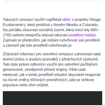
Takových simulací využili například
vědci
z projektu Village
Ecodynamics, který probíhal v Novém Mexiku a Coloradu.
Na počátku zkoumali rozsáhlá území, která mezi lety 600–
1760 našeho letopočtu obývali takzvaní
puebloví indiáni
.
Zajímalo je především, jak indiáni ovlivňovali své prostředí
a zároveň jak toto prostředí ovlivňovalo je.
Získávání informací pro vytvoření simulace zahrnovalo také
terénní práce a analýzu poznatků z předchozích výzkumů.
Tato data potom odborníci využili pro vytvoření počítačem
generované, zeměpisně přesné krajiny. Vědci pak
sledovali, jak v tomto prostředí virtuální obyvatelé reagovali
na různé změny klíčových proměnných, jako je velikost
populace nebo úhrn srážek.