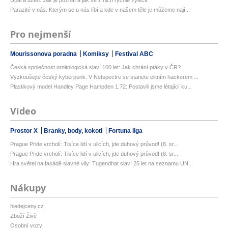
Úpal a úžeh: Jak je poznat a jak se z nich rychle vyléčit
Parazité v nás: Kterým se u nás líbí a kde v našem těle je můžeme nají...
Pro nejmenší
Mourissonova poradna
Komiksy
Festival ABC
Česká společnost ornitologická slaví 100 let: Jak chrání ptáky v ČR?
Vyzkoušejte český kyberpunk. V Netspectre se stanete elitním hackerem ...
Plastikový model Handley Page Hampden 1:72: Postavili jsme létající ku...
Video
Prostor X
Branky, body, kokoti
Fortuna liga
Prague Pride vrcholí: Tisíce lidí v ulicích, jde duhový průvod! (8. sr...
Prague Pride vrcholí: Tisíce lidí v ulicích, jde duhový průvod! (8. sr...
Hra světel na fasádě slavné vily: Tugendhat slaví 25 let na seznamu UN...
Nákupy
hledejceny.cz
Zboží Živě
Osobní vozy