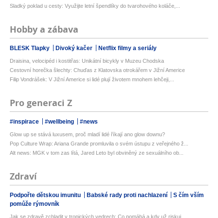
Sladký poklad u cesty: Využijte letní špendlíky do tvarohového koláče,...
Hobby a zábava
BLESK Tlapky
Divoký kačer
Netflix filmy a seriály
Draisina, velocipéd i kostitřas: Unikátní bicykly v Muzeu Chodska
Cestovní horečka šlechty: Chuďas z Klatovska otrokářem v Jižní Americe
Filip Vondrášek: V Jižní Americe si lidé plují životem mnohem lehčeji,...
Pro generaci Z
#inspirace
#wellbeing
#news
Glow up se stává luxusem, proč mladí lidé říkají ano glow downu?
Pop Culture Wrap: Ariana Grande promluvila o svém ústupu z veřejného ž...
Alt news: MGK v tom zas lítá, Jared Leto byl obviněný ze sexuálního ob...
Zdraví
Podpořte dětskou imunitu
Babské rady proti nachlazení
S čím vším
pomůže rýmovník
Jak se zdravě zchladit v tropických vedrech: Co pomáhá a kdy už riskuj...