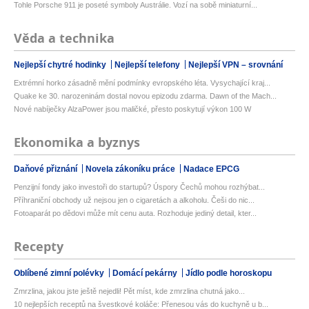
Tohle Porsche 911 je poseté symboly Austrálie. Vozí na sobě miniaturní...
Věda a technika
Nejlepší chytré hodinky
Nejlepší telefony
Nejlepší VPN – srovnání
Extrémní horko zásadně mění podmínky evropského léta. Vysychající kraj...
Quake ke 30. narozeninám dostal novou epizodu zdarma. Dawn of the Mach...
Nové nabíječky AlzaPower jsou maličké, přesto poskytují výkon 100 W
Ekonomika a byznys
Daňové přiznání
Novela zákoníku práce
Nadace EPCG
Penzijní fondy jako investoři do startupů? Úspory Čechů mohou rozhýbat...
Příhraniční obchody už nejsou jen o cigaretách a alkoholu. Češi do nic...
Fotoaparát po dědovi může mít cenu auta. Rozhoduje jediný detail, kter...
Recepty
Oblíbené zimní polévky
Domácí pekárny
Jídlo podle horoskopu
Zmrzlina, jakou jste ještě nejedli! Pět míst, kde zmrzlina chutná jako...
10 nejlepších receptů na švestkové koláče: Přenesou vás do kuchyně u b...