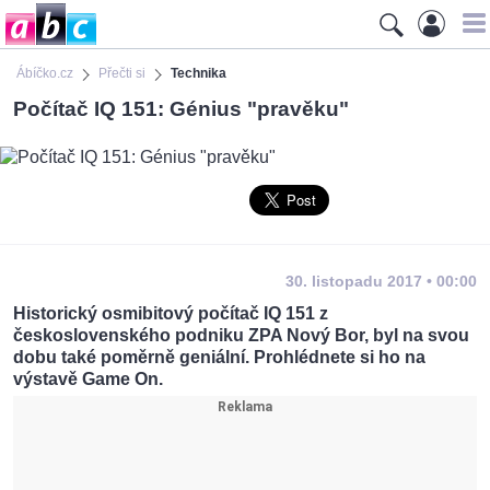
Ábíčko.cz
Přečti si
Technika
Počítač IQ 151: Génius "pravěku"
30. listopadu 2017 • 00:00
Historický osmibitový počítač IQ 151 z
československého podniku ZPA Nový Bor, byl na svou
dobu také poměrně geniální. Prohlédnete si ho na
výstavě Game On.