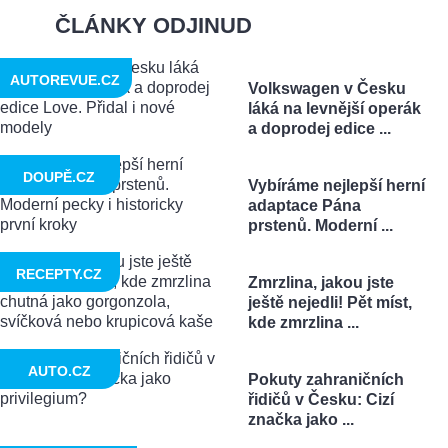
ČLÁNKY ODJINUD
AUTOREVUE.CZ
Volkswagen v Česku
láká na levnější operák
a doprodej edice ...
DOUPĚ.CZ
Vybíráme nejlepší herní
adaptace Pána
prstenů. Moderní ...
RECEPTY.CZ
Zmrzlina, jakou jste
ještě nejedli! Pět míst,
kde zmrzlina ...
AUTO.CZ
Pokuty zahraničních
řidičů v Česku: Cizí
značka jako ...