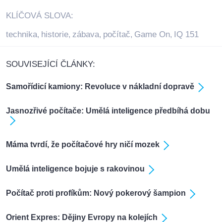
KLÍČOVÁ SLOVA:
technika
historie
zábava
počítač
Game On
IQ 151
,
,
,
,
,
SOUVISEJÍCÍ ČLÁNKY:
Samořídicí kamiony: Revoluce v nákladní dopravě
Jasnozřivé počítače: Umělá inteligence předbíhá dobu
Máma tvrdí, že počítačové hry ničí mozek
Umělá inteligence bojuje s rakovinou
Počítač proti profíkům: Nový pokerový šampion
Orient Expres: Dějiny Evropy na kolejích