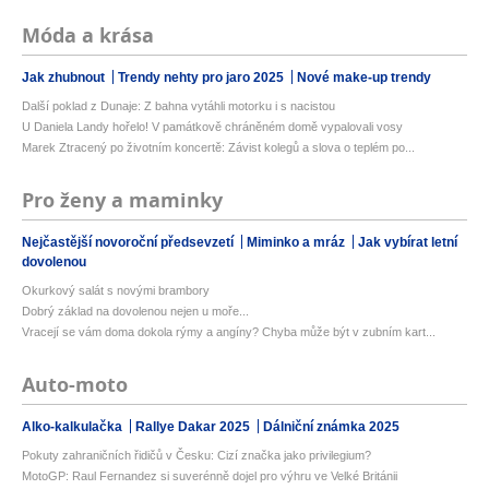
Móda a krása
Jak zhubnout
Trendy nehty pro jaro 2025
Nové make-up trendy
Další poklad z Dunaje: Z bahna vytáhli motorku i s nacistou
U Daniela Landy hořelo! V památkově chráněném domě vypalovali vosy
Marek Ztracený po životním koncertě: Závist kolegů a slova o teplém po...
Pro ženy a maminky
Nejčastější novoroční předsevzetí
Miminko a mráz
Jak vybírat letní
dovolenou
Okurkový salát s novými brambory
Dobrý základ na dovolenou nejen u moře...
Vracejí se vám doma dokola rýmy a angíny? Chyba může být v zubním kart...
Auto-moto
Alko-kalkulačka
Rallye Dakar 2025
Dálniční známka 2025
Pokuty zahraničních řidičů v Česku: Cizí značka jako privilegium?
MotoGP: Raul Fernandez si suverénně dojel pro výhru ve Velké Británii