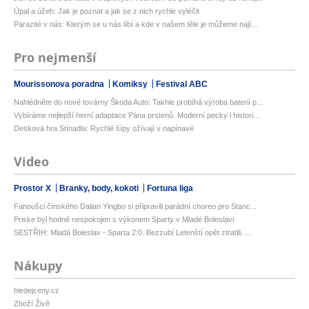
Úpal a úžeh: Jak je poznat a jak se z nich rychle vyléčit
Parazité v nás: Kterým se u nás líbí a kde v našem těle je můžeme nají...
Pro nejmenší
Mourissonova poradna
Komiksy
Festival ABC
Nahlédněte do nové továrny Škoda Auto: Takhle probíhá výroba baterií p...
Vybíráme nejlepší herní adaptace Pána prstenů. Moderní pecky i histori...
Desková hra Stínadla: Rychlé šípy ožívají v napínavé
Video
Prostor X
Branky, body, kokoti
Fortuna liga
Fanoušci čínského Dalian Yingbo si připravili parádní choreo pro Stanc...
Priske byl hodně nespokojen s výkonem Sparty v Mladé Boleslavi
SESTŘIH: Mladá Boleslav - Sparta 2:0. Bezzubí Letenští opět ztratili. ...
Nákupy
hledejceny.cz
Zboží Živě