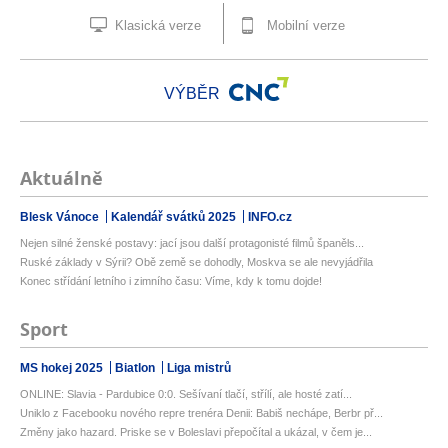
Klasická verze
Mobilní verze
VÝBĚR
Aktuálně
Blesk Vánoce
Kalendář svátků 2025
INFO.cz
Nejen silné ženské postavy: jací jsou další protagonisté filmů španěls...
Ruské základy v Sýrii? Obě země se dohodly, Moskva se ale nevyjádřila
Konec střídání letního i zimního času: Víme, kdy k tomu dojde!
Sport
MS hokej 2025
Biatlon
Liga mistrů
ONLINE: Slavia - Pardubice 0:0. Sešívaní tlačí, střílí, ale hosté zatí...
Uniklo z Facebooku nového repre trenéra Denii: Babiš nechápe, Berbr př...
Změny jako hazard. Priske se v Boleslavi přepočítal a ukázal, v čem je...