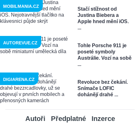
MOBILMANIA.CZ
Stačí stížnost od
Justina Biebera a
Apple hned mění iOS.
...
AUTOREVUE.CZ
Tohle Porsche 911 je
poseté symboly
Austrálie. Vozí na sobě
...
DIGIARENA.CZ
Revoluce bez čekání.
Snímače LOFIC
dohánějí drahé ...
Autoři
Předplatné
Inzerce