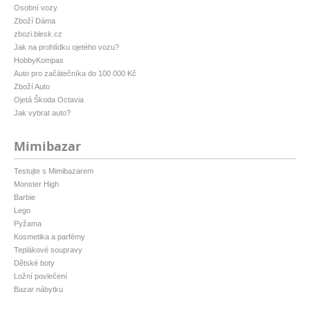
Osobní vozy
Zboží Dáma
zbozi.blesk.cz
Jak na prohlídku ojetého vozu?
HobbyKompas
Auto pro začátečníka do 100 000 Kč
Zboží Auto
Ojetá Škoda Octavia
Jak vybrat auto?
Mimibazar
Testujte s Mimibazarem
Monster High
Barbie
Lego
Pyžama
Kosmetika a parfémy
Teplákové soupravy
Dětské boty
Ložní povlečení
Bazar nábytku