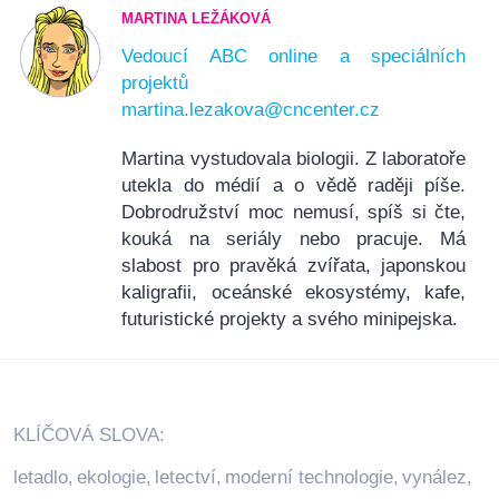
MARTINA LEŽÁKOVÁ
Vedoucí ABC online a speciálních
projektů
martina.lezakova@cncenter.cz
Martina vystudovala biologii. Z laboratoře
utekla do médií a o vědě raději píše.
Dobrodružství moc nemusí, spíš si čte,
kouká na seriály nebo pracuje. Má
slabost pro pravěká zvířata, japonskou
kaligrafii, oceánské ekosystémy, kafe,
futuristické projekty a svého minipejska.
KLÍČOVÁ SLOVA:
letadlo
ekologie
letectví
moderní technologie
vynález
,
,
,
,
,