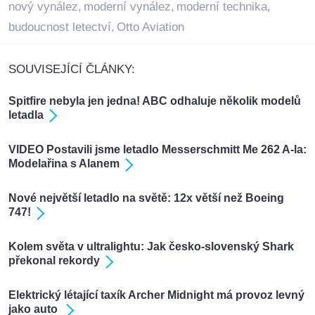
nový vynález
moderní vynález
moderní technika
,
,
,
budoucnost letectví
Otto Aviation
,
SOUVISEJÍCÍ ČLÁNKY:
Spitfire nebyla jen jedna! ABC odhaluje několik modelů
letadla
VIDEO Postavili jsme letadlo Messerschmitt Me 262 A-la:
Modelařina s Alanem
Nové největší letadlo na světě: 12x větší než Boeing
747!
Kolem světa v ultralightu: Jak česko-slovenský Shark
překonal rekordy
Elektrický létající taxík Archer Midnight má provoz levný
jako auto