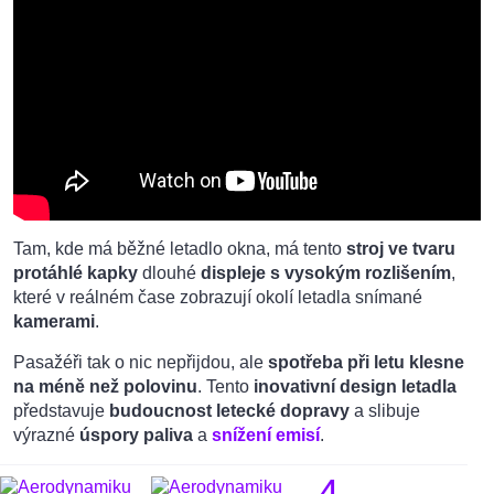
Tam, kde má běžné letadlo okna, má tento
stroj ve tvaru
protáhlé kapky
dlouhé
displeje s vysokým rozlišením
,
které v reálném čase zobrazují okolí letadla snímané
kamerami
.
Pasažéři tak o nic nepřijdou, ale
spotřeba při letu klesne
na méně než polovinu
. Tento
inovativní design letadla
představuje
budoucnost letecké dopravy
a slibuje
výrazné
úspory paliva
a
snížení emisí
.
4