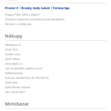
Prostor X
Branky, body, kokoti
Fortuna liga
Prague Pride: Střet s odpůrci
Účastnící duhového pochodu provokovali líbáním
Nicolas o coming outu
Nákupy
hledejceny.cz
Zboží Živě
Osobní vozy
Zboží Dáma
zbozi.blesk.cz
Jak na prohlídku ojetého vozu?
HobbyKompas
Auto pro začátečníka do 100 000 Kč
Zboží Auto
Ojetá Škoda Octavia
Jak vybrat auto?
Mimibazar