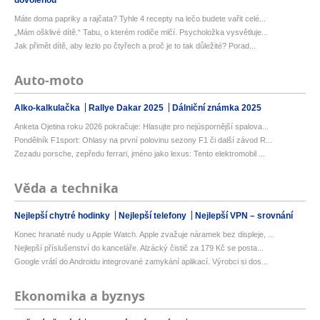
dovolenou
Máte doma papriky a rajčata? Tyhle 4 recepty na lečo budete vařit celé...
„Mám ošklivé dítě.“ Tabu, o kterém rodiče mlčí. Psycholožka vysvětluje...
Jak přimět dítě, aby lezlo po čtyřech a proč je to tak důležité? Porad...
Auto-moto
Alko-kalkulačka
Rallye Dakar 2025
Dálniční známka 2025
Anketa Ojetina roku 2026 pokračuje: Hlasujte pro nejúspornější spalova...
Pondělník F1sport: Ohlasy na první polovinu sezony F1 či další závod R...
Zezadu porsche, zepředu ferrari, jméno jako lexus: Tento elektromobil ...
Věda a technika
Nejlepší chytré hodinky
Nejlepší telefony
Nejlepší VPN – srovnání
Konec hranaté nudy u Apple Watch. Apple zvažuje náramek bez displeje, ...
Nejlepší příslušenství do kanceláře. Alzácký čistič za 179 Kč se posta...
Google vrátí do Androidu integrované zamykání aplikací. Výrobci si dos...
Ekonomika a byznys