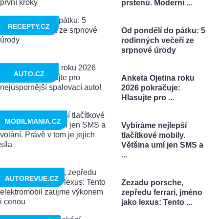
prstenů. Moderní ...
RECEPTY.CZ
Od pondělí do pátku: 5
rodinných večeří ze
srpnové úrody
AUTO.CZ
Anketa Ojetina roku
2026 pokračuje:
Hlasujte pro ...
MOBILMANIA.CZ
Vybíráme nejlepší
tlačítkové mobily.
Většina umí jen SMS a
...
AUTOREVUE.CZ
Zezadu porsche,
zepředu ferrari, jméno
jako lexus: Tento ...