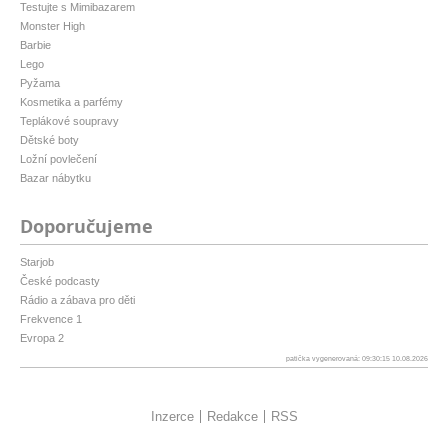
Testujte s Mimibazarem
Monster High
Barbie
Lego
Pyžama
Kosmetika a parfémy
Teplákové soupravy
Dětské boty
Ložní povlečení
Bazar nábytku
Doporučujeme
Starjob
České podcasty
Rádio a zábava pro děti
Frekvence 1
Evropa 2
patička vygenerovaná: 09:30:15 10.08.2026
Inzerce
Redakce
RSS