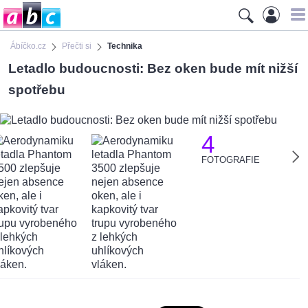
Ábíčko.cz
Přečti si
Technika
Letadlo budoucnosti: Bez oken bude mít nižší
spotřebu
4
FOTOGRAFIE