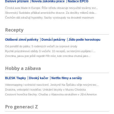
Daňové přiznání
Novela zákoníku práce
Nadace EPCG
Čínská auta Made in Europe. Říše středu obsazuje nevyužité továrny evr...
Slovenský Sudolabs přilákal amerického dravce. Za desítky milionů dola...
Čechům dál zdražují hypotéky. Sazby vystoupaly na dvouleté maximum
Recepty
Oblíbené zimní polévky
Domácí pekárny
Jídlo podle horoskopu
Od pondělí do pátku: 5 rodinných večeří ze srpnové úrody
Rychlé prázdninové obědy či večeře: 10 receptů, se kterými uspějete i ...
Zmrzlina, jakou jste ještě nejedli! Pět míst, kde zmrzlina chutná jako...
Hobby a zábava
BLESK Tlapky
Divoký kačer
Netflix filmy a seriály
Videomapping i scénické nasvícení. Jeskyně Na Špičáku ožije novými tec...
Draisina, velocipéd i kostitřas: Unikátní bicykly v Muzeu Chodska
Cestovní horečka šlechty: Chuďas z Klatovska otrokářem v Jižní Americe
Pro generaci Z