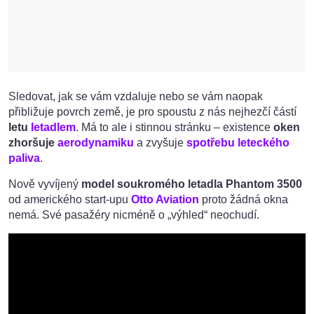
Sledovat, jak se vám vzdaluje nebo se vám naopak
přibližuje povrch země, je pro spoustu z nás nejhezčí částí
letu
letadlem
. Má to ale i stinnou stránku – existence
oken
zhoršuje
aerodynamiku
a zvyšuje
spotřebu leteckého
paliva
.
Nově vyvíjený
model soukromého letadla Phantom 3500
od amerického start-upu
Otto Aviation
proto žádná okna
nemá. Své pasažéry nicméně o „výhled“ neochudí.