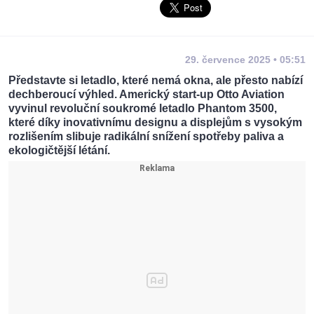
29. července 2025 • 05:51
Představte si letadlo, které nemá okna, ale přesto nabízí
dechberoucí výhled. Americký start-up Otto Aviation
vyvinul revoluční soukromé letadlo Phantom 3500,
které díky inovativnímu designu a displejům s vysokým
rozlišením slibuje radikální snížení spotřeby paliva a
ekologičtější létání.