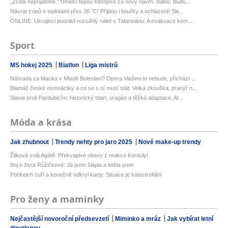
„Zcela nepřijatelné.“ Umělci tepou Klempíře za nový návrh. Babiš: Budu...
Návrat tropů s teplotami přes 36 °C! Přijdou i bouřky a ochlazení! Sle...
ONLINE: Ukrajinci podnikli rozsáhlý nálet v Tatarstánu. A evakuace kem...
Sport
MS hokej 2025
Biatlon
Liga mistrů
Náhrada za Macka v Mladé Boleslavi? Opora Vlašimi to nebude, přichází ...
Blamáž české osmnáctky a co se s ní musí stát. Velká zkouška, pranýř n...
Slavia proti Pardubicím: historický start, uragán a těžká adaptace. Al...
Móda a krása
Jak zhubnout
Trendy nehty pro jaro 2025
Nové make-up trendy
Žilková volá Agátě: Překvapivé obavy z reakce Korduly!
Boj o život Růžičkové: Já jsem šlápla a letěla jsem
Pohlreich zuří a konečně odkryl karty: Situace je katastrofální
Pro ženy a maminky
Nejčastější novoroční předsevzetí
Miminko a mráz
Jak vybírat letní