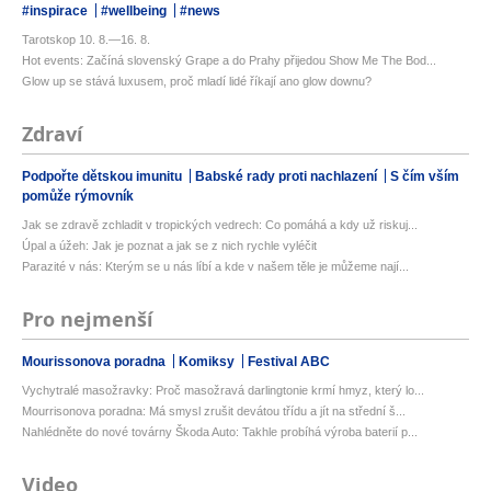
#inspirace
#wellbeing
#news
Tarotskop 10. 8.—16. 8.
Hot events: Začíná slovenský Grape a do Prahy přijedou Show Me The Bod...
Glow up se stává luxusem, proč mladí lidé říkají ano glow downu?
Zdraví
Podpořte dětskou imunitu
Babské rady proti nachlazení
S čím vším
pomůže rýmovník
Jak se zdravě zchladit v tropických vedrech: Co pomáhá a kdy už riskuj...
Úpal a úžeh: Jak je poznat a jak se z nich rychle vyléčit
Parazité v nás: Kterým se u nás líbí a kde v našem těle je můžeme nají...
Pro nejmenší
Mourissonova poradna
Komiksy
Festival ABC
Vychytralé masožravky: Proč masožravá darlingtonie krmí hmyz, který lo...
Mourrisonova poradna: Má smysl zrušit devátou třídu a jít na střední š...
Nahlédněte do nové továrny Škoda Auto: Takhle probíhá výroba baterií p...
Video