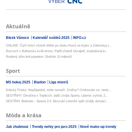
VÝBĚR
Aktuálně
Blesk Vánoce
Kalendář svátků 2025
INFO.cz
ONLINE: Čtyři mrtví včetně dítěte po útoku Rusů na Kyjev a Zelenskyj v...
Rozruch v Bulharsku kvůli dronu: Patřil zřejmě Ukrajině, explodoval ki...
Rodinný dům lehl popelem: Shořelo 10 milionů!
Sport
MS hokej 2025
Biatlon
Liga mistrů
Kritický Priske: Nepřijatelné, tohle nestačí. Změny? Omlouvám se, nedo...
SESTŘIHY: Divočina v Teplicích, další ztráta Sparty. Liberec vyhrál, Z...
SESTŘIH: Boleslav - Sparta 2:0. Bezzubí Letenští opět ztratili, domácí...
Móda a krása
Jak zhubnout
Trendy nehty pro jaro 2025
Nové make-up trendy