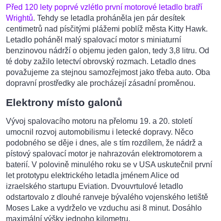
Před 120 lety poprvé vzlétlo první motorové letadlo bratří
Wrightů
. Tehdy se letadla proháněla jen pár desítek
centimetrů nad písčitými plážemi poblíž města Kitty Hawk.
Letadlo poháněl malý spalovací motor s miniaturní
benzinovou nádrží o objemu jeden galon, tedy 3,8 litru. Od
té doby zažilo letectví obrovský rozmach. Letadlo dnes
považujeme za stejnou samozřejmost jako třeba auto. Oba
dopravní prostředky ale procházejí zásadní proměnou.
Elektrony místo galonů
Vývoj spalovacího motoru na přelomu 19. a 20. století
umocnil rozvoj automobilismu i letecké dopravy. Něco
podobného se děje i dnes, ale s tím rozdílem, že nádrž a
pístový spalovací motor je nahrazován elektromotorem a
baterií. V polovině minulého roku se v USA uskutečnil první
let prototypu elektrického letadla jménem Alice od
izraelského startupu Eviation. Dvouvrtulové letadlo
odstartovalo z dlouhé ranveje bývalého vojenského letiště
Moses Lake a vydrželo ve vzduchu asi 8 minut. Dosáhlo
maximální výšky jednoho kilometru.