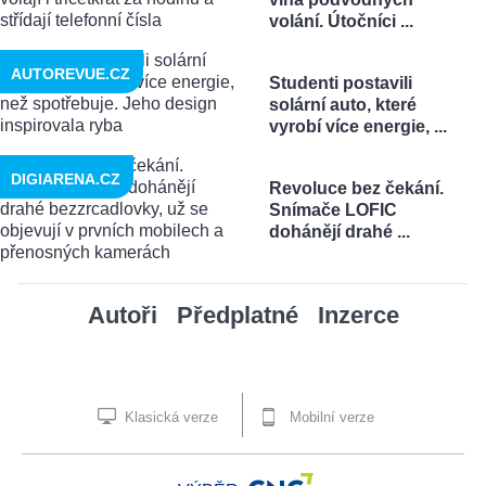
volání. Útočníci ...
AUTOREVUE.CZ
Studenti postavili
solární auto, které
vyrobí více energie, ...
DIGIARENA.CZ
Revoluce bez čekání.
Snímače LOFIC
dohánějí drahé ...
Autoři
Předplatné
Inzerce
Klasická verze
Mobilní verze