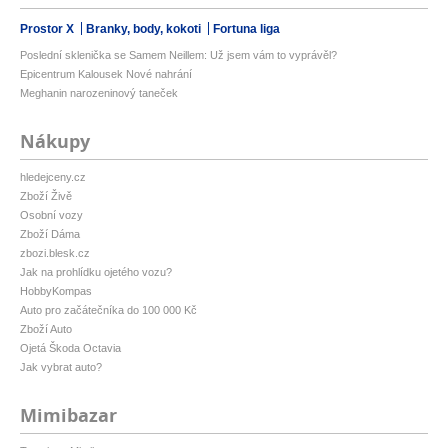
Prostor X
Branky, body, kokoti
Fortuna liga
Poslední sklenička se Samem Neillem: Už jsem vám to vyprávěl?
Epicentrum Kalousek Nové nahrání
Meghanin narozeninový taneček
Nákupy
hledejceny.cz
Zboží Živě
Osobní vozy
Zboží Dáma
zbozi.blesk.cz
Jak na prohlídku ojetého vozu?
HobbyKompas
Auto pro začátečníka do 100 000 Kč
Zboží Auto
Ojetá Škoda Octavia
Jak vybrat auto?
Mimibazar