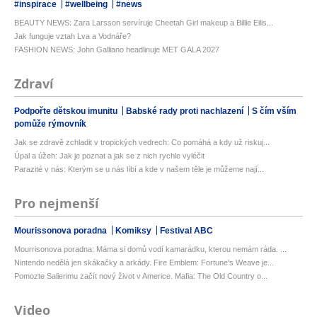
#inspirace
#wellbeing
#news
BEAUTY NEWS: Zara Larsson servíruje Cheetah Girl makeup a Billie Eilis...
Jak funguje vztah Lva a Vodnáře?
FASHION NEWS: John Galliano headlinuje MET GALA 2027
Zdraví
Podpořte dětskou imunitu
Babské rady proti nachlazení
S čím vším
pomůže rýmovník
Jak se zdravě zchladit v tropických vedrech: Co pomáhá a kdy už riskuj...
Úpal a úžeh: Jak je poznat a jak se z nich rychle vyléčit
Parazité v nás: Kterým se u nás líbí a kde v našem těle je můžeme nají...
Pro nejmenší
Mourissonova poradna
Komiksy
Festival ABC
Mourrisonova poradna: Máma si domů vodí kamarádku, kterou nemám ráda. ...
Nintendo nedělá jen skákačky a arkády. Fire Emblem: Fortune's Weave je...
Pomozte Salierimu začít nový život v Americe. Mafia: The Old Country o...
Video