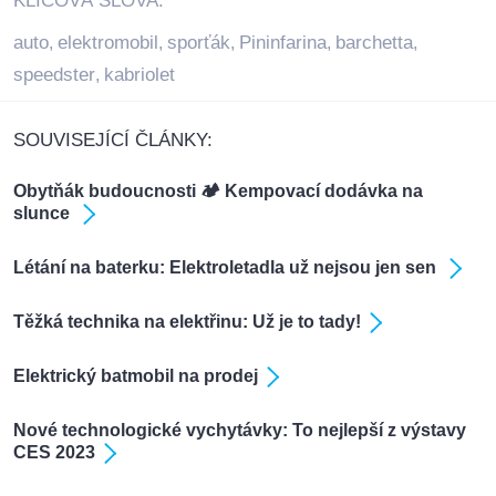
KLÍČOVÁ SLOVA:
auto
elektromobil
sporťák
Pininfarina
barchetta
,
,
,
,
,
speedster
kabriolet
,
SOUVISEJÍCÍ ČLÁNKY:
Obytňák budoucnosti 🏕️ Kempovací dodávka na
slunce
Létání na baterku: Elektroletadla už nejsou jen sen
Těžká technika na elektřinu: Už je to tady!
Elektrický batmobil na prodej
Nové technologické vychytávky: To nejlepší z výstavy
CES 2023