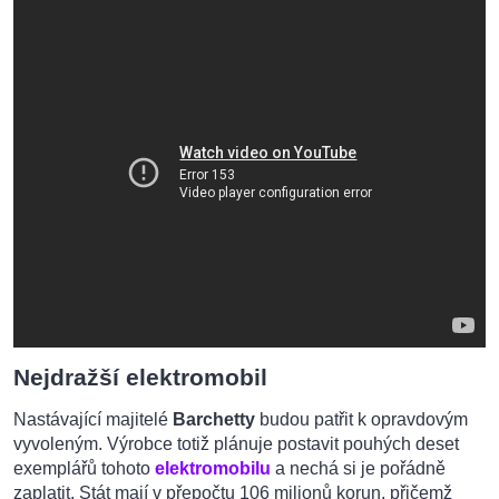
Nejdražší elektromobil
Nastávající majitelé
Barchetty
budou patřit k opravdovým
vyvoleným. Výrobce totiž plánuje postavit pouhých deset
exemplářů tohoto
elektromobilu
a nechá si je pořádně
zaplatit. Stát mají v přepočtu 106 milionů korun, přičemž