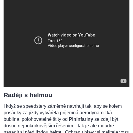
Raději s helmou
I když se speedstery záměrně navrhují tak, aby se kolem
posádky za jízdy vytvářela příjemná aerodynamická
bublina, polohovatelné štíty od
Pininfariny
se zdají být
dosud nejpokrokovějším řešením. I tak je ale moudré
nasadit si před jízdou helmu. Ochranu hlavy si majitelé vozu