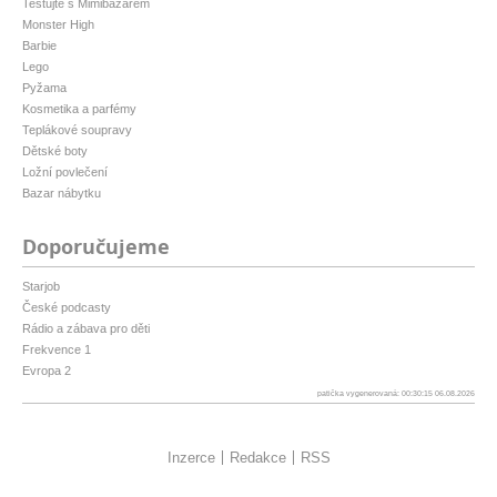
Testujte s Mimibazarem
Monster High
Barbie
Lego
Pyžama
Kosmetika a parfémy
Teplákové soupravy
Dětské boty
Ložní povlečení
Bazar nábytku
Doporučujeme
Starjob
České podcasty
Rádio a zábava pro děti
Frekvence 1
Evropa 2
patička vygenerovaná: 00:30:15 06.08.2026
Inzerce
Redakce
RSS