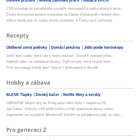
Daňové přiznání
Novela zákoníku práce
Nadace EPCG
CSG investuje do kanadského vývojáře interceptorů a nadzvukových techn...
Český byznysový tandem expanduje na Západ. Získal podíl v britské zbro...
Inflace klesla pod cíl, sazby přesto zůstanou. V Česku nyní rozhoduje ...
Recepty
Oblíbené zimní polévky
Domácí pekárny
Jídlo podle horoskopu
Svěží letní saláty, které vás v horku neunaví: Zkuste k zelenině přida...
Nejlepší nálev na nakládané okurky: Čtyři recepty, které musíte letos ...
Proč jíst cottage každý den? Tady je 7 překvapivých důvodů
Hobby a zábava
BLESK Tlapky
Divoký kačer
Netflix filmy a seriály
OBRAZEM: Modré slzy na Tchaj-wanu mění moře v magickou říši
Jan Faltus: Vždycky mně přišlo trošku zvrhlé splachovat pitnou vodou
Zapomeňte na rozpálené Středomoří! Zamiřte na pohádkovou pláž se zlatý...
Pro generaci Z