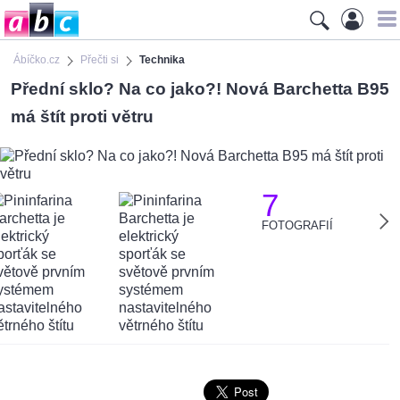
Ábíčko.cz
Přečti si
Technika
Přední sklo? Na co jako?! Nová Barchetta B95
má štít proti větru
7
FOTOGRAFIÍ