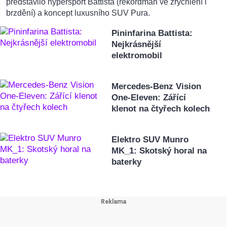
představilo hypersport Battista (rekordman ve zrychlení i
brzdění) a koncept luxusního SUV Pura.
Pininfarina Battista:
Nejkrásnější
elektromobil
Mercedes-Benz Vision
One-Eleven: Zářící
klenot na čtyřech kolech
Elektro SUV Munro
MK_1: Skotský horal na
baterky