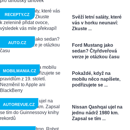
RECEPTY.CZ
Svěží letní saláty, které
vás v horku neunaví:
Zkuste ...
AUTO.CZ
Ford Mustang jako
sedan? Čtyřdveřová
verze je otázkou času
MOBILMANIA.CZ
Pokaždé, když na
mobilu něco napíšete,
podřizujete se ...
AUTOREVUE.CZ
Nissan Qashqai ujel na
jednu nádrž 1980 km.
Zapsal se tím ...