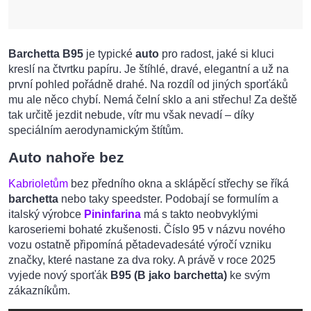
Barchetta B95
je typické
auto
pro radost, jaké si kluci
kreslí na čtvrtku papíru. Je štíhlé, dravé, elegantní a už na
první pohled pořádně drahé. Na rozdíl od jiných sporťáků
mu ale něco chybí. Nemá čelní sklo a ani střechu! Za deště
tak určitě jezdit nebude, vítr mu však nevadí – díky
speciálním aerodynamickým štítům.
Auto nahoře bez
Kabrioletům
bez předního okna a sklápěcí střechy se říká
barchetta
nebo taky speedster. Podobají se formulím a
italský výrobce
Pininfarina
má s takto neobvyklými
karoseriemi bohaté zkušenosti. Číslo 95 v názvu nového
vozu ostatně připomíná pětadevadesáté výročí vzniku
značky, které nastane za dva roky. A právě v roce 2025
vyjede nový sporťák
B95 (B jako barchetta)
ke svým
zákazníkům.