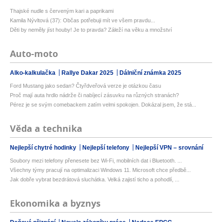
Thajské nudle s červeným kari a paprikami
Kamila Nývltová (37): Občas potřebuji mít ve všem pravdu...
Děti by neměly jíst houby! Je to pravda? Záleží na věku a množství
Auto-moto
Alko-kalkulačka
Rallye Dakar 2025
Dálniční známka 2025
Ford Mustang jako sedan? Čtyřdveřová verze je otázkou času
Proč mají auta hrdlo nádrže či nabíjecí zásuvku na různých stranách?
Pérez je se svým comebackem zatím velmi spokojen. Dokázal jsem, že stá...
Věda a technika
Nejlepší chytré hodinky
Nejlepší telefony
Nejlepší VPN – srovnání
Soubory mezi telefony přenesete bez Wi-Fi, mobilních dat i Bluetooth. ...
Všechny týmy pracují na optimalizaci Windows 11. Microsoft chce předbě...
Jak dobře vybrat bezdrátová sluchátka. Velká zajistí ticho a pohodlí, ...
Ekonomika a byznys