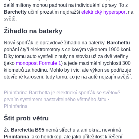
další miliony mohou padnout na individuální úpravy. To z
Barchetty
učiní prozatím nejdražší
elektrický hypersport
na
světě.
Žihadlo na baterky
Nový sporťák je opravdové žihadlo na baterky.
Barchettu
pohání čtyři elektromotory s celkovým výkonem 1900 koní.
Díky tomu auto vystřelí z nuly na stovku už za dvě vteřiny
(jako
monopost Formule 1
) a jede maximální rychlostí 300
kilometrů za hodinu. Mohlo by i víc, ale výkon se podřizuje
otevřené karoserii, tedy tomu, co je na autě nejzajímavější.
Pininfarina Barchetta je elektrický sporťák se světově
prvním systémem nastavitelného větrného štítu
•
Pininfarina
Štít proti větru
Že
Barchetta B95
nemá střechu a ani okna, nevnímá
Pininfarina
jako hendikep, ale jako příležitost k řešení