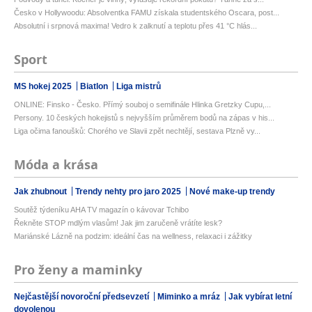
Česko v Hollywoodu: Absolventka FAMU získala studentského Oscara, post...
Absolutní i srpnová maxima! Vedro k zalknutí a teplotu přes 41 °C hlás...
Sport
MS hokej 2025
Biatlon
Liga mistrů
ONLINE: Finsko - Česko. Přímý souboj o semifinále Hlinka Gretzky Cupu,...
Persony. 10 českých hokejistů s nejvyšším průměrem bodů na zápas v his...
Liga očima fanoušků: Chorého ve Slavii zpět nechtějí, sestava Plzně vy...
Móda a krása
Jak zhubnout
Trendy nehty pro jaro 2025
Nové make-up trendy
Soutěž týdeníku AHA TV magazín o kávovar Tchibo
Řekněte STOP mdlým vlasům! Jak jim zaručeně vrátíte lesk?
Mariánské Lázně na podzim: ideální čas na wellness, relaxaci i zážitky
Pro ženy a maminky
Nejčastější novoroční předsevzetí
Miminko a mráz
Jak vybírat letní
dovolenou