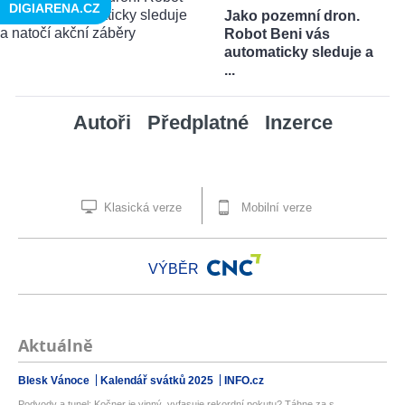
DIGIARENA.CZ
Jako pozemní dron.
Robot Beni vás
automaticky sleduje a
...
Autoři
Předplatné
Inzerce
Klasická verze
Mobilní verze
VÝBĚR
Aktuálně
Blesk Vánoce
Kalendář svátků 2025
INFO.cz
Podvody a tunel: Kočner je vinný, vyfasuje rekordní pokutu? Táhne za s...