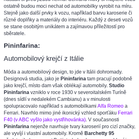
ostatně budou moci nechat od automobilky vyrobit na míru.
Stejně jako další prvky k vozu, například barvu karoserie či
různé doplňky a materiály do interiéru. Každý z deseti vozů
se stane osobitým unikátem a zajímavou příležitostí pro
sběratele.
Pininfarina:
Automobilový krejčí z Itálie
Móda a automobilový design, to jde v Itálii dohromady.
Designová studia, jako je
Pininfarina
tam pracují podobně
jako krejčí, místo dam však oblékají automobily.
Studio
Pininfarina
vzniklo v roce 1930 v severoitalském Turíně
(dnes sídlí v nedalekém Cambianu) a v minulosti
spolupracovalo například s automobilkami
Alfa Romeo
a
Ferrari. Navrhlo mimo jiné ikonický vzhled sporťáku
Ferrari
F40 (v ABC vyšlo jako vystřihovánka)
. V současnosti
Pininfarina
nejenže navrhuje tvary karoserií pro cizí značky,
ale vyvíjí i vlastní automobily. Kromě
Barchetty 95