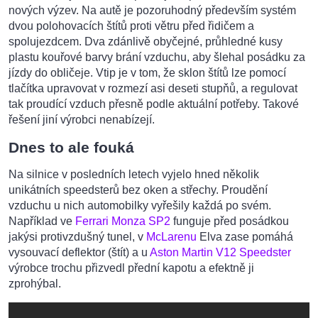
nových výzev. Na autě je pozoruhodný především systém
dvou polohovacích štítů proti větru před řidičem a
spolujezdcem. Dva zdánlivě obyčejné, průhledné kusy
plastu kouřové barvy brání vzduchu, aby šlehal posádku za
jízdy do obličeje. Vtip je v tom, že sklon štítů lze pomocí
tlačítka upravovat v rozmezí asi deseti stupňů, a regulovat
tak proudící vzduch přesně podle aktuální potřeby. Takové
řešení jiní výrobci nenabízejí.
Dnes to ale fouká
Na silnice v posledních letech vyjelo hned několik
unikátních speedsterů bez oken a střechy. Proudění
vzduchu u nich automobilky vyřešily každá po svém.
Například ve
Ferrari Monza SP2
funguje před posádkou
jakýsi protivzdušný tunel, v
McLarenu
Elva zase pomáhá
vysouvací deflektor (štít) a u
Aston Martin V12 Speedster
výrobce trochu přizvedl přední kapotu a efektně ji
zprohýbal.