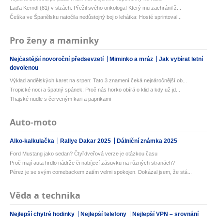
Laďa Kerndl (81) v slzách: Přežil svého onkologa! Který mu zachránil ž...
Češka ve Španělsku natočila nedůstojný boj o lehátka: Hosté sprintoval...
Pro ženy a maminky
Nejčastější novoroční předsevzetí
Miminko a mráz
Jak vybírat letní
dovolenou
Výklad andělských karet na srpen: Tato 3 znamení čeká nejnáročnější ob...
Tropické noci a špatný spánek: Proč nás horko obírá o klid a kdy už jd...
Thajské nudle s červeným kari a paprikami
Auto-moto
Alko-kalkulačka
Rallye Dakar 2025
Dálniční známka 2025
Ford Mustang jako sedan? Čtyřdveřová verze je otázkou času
Proč mají auta hrdlo nádrže či nabíjecí zásuvku na různých stranách?
Pérez je se svým comebackem zatím velmi spokojen. Dokázal jsem, že stá...
Věda a technika
Nejlepší chytré hodinky
Nejlepší telefony
Nejlepší VPN – srovnání