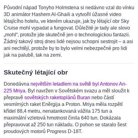
Původní nápad Tonyho Holmstena si nedávno vzal do vínku
3D animátor Hashem Al-Ghaili a vytvořil úžasné video
létajícího hotelu, ve kterém ukazuje, jak by létající obr Sky
Cruise mohl vypadat a fungovat. Důležité je tady ale slovo
„mohl“, protože jde skutečně jen o technologickou fantazii.
Žádný takový stroj dnes lidé nejsou schopni sestrojit – a asi
ani nechtějí, protože by to bylo velmi nebezpečné pro lidi
jak na palubě, tak na zemi.
Skutečný létající obr
Donedávna
největším letadlem na světě byl Antonov An-
225 Mriya
. Byl navržen v Sovětském svazu a měl sloužit k
přepravě
sovětských raketoplánů Buran
nebo částí
vesmírných raket Eněrgija a Proton. Mriya měla rozpětí
křídel 88,4 metru, nenatankovaná vážila 175 tun a
maximální vzletová hmotnost činila 640 tun. Dokázala
přepravovat až 250 tun nákladu. O pohon se staralo šest
proudových motorů Progress D-18T.