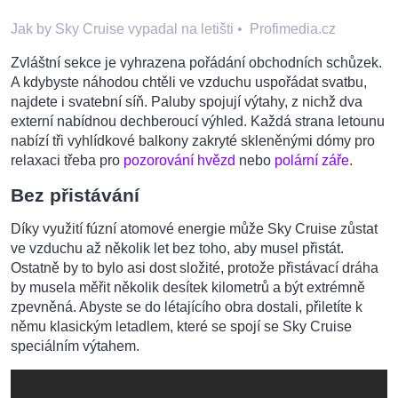
Jak by Sky Cruise vypadal na letišti
•
Profimedia.cz
Zvláštní sekce je vyhrazena pořádání obchodních schůzek.
A kdybyste náhodou chtěli ve vzduchu uspořádat svatbu,
najdete i svatební síň. Paluby spojují výtahy, z nichž dva
externí nabídnou dechberoucí výhled. Každá strana letounu
nabízí tři vyhlídkové balkony zakryté skleněnými dómy pro
relaxaci třeba pro
pozorování hvězd
nebo
polární záře
.
Bez přistávání
Díky využití fúzní atomové energie může Sky Cruise zůstat
ve vzduchu až několik let bez toho, aby musel přistát.
Ostatně by to bylo asi dost složité, protože přistávací dráha
by musela měřit několik desítek kilometrů a být extrémně
zpevněná. Abyste se do létajícího obra dostali, přiletíte k
němu klasickým letadlem, které se spojí se Sky Cruise
speciálním výtahem.