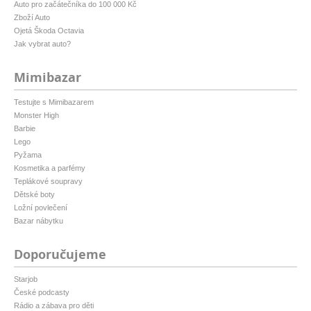
Auto pro začátečníka do 100 000 Kč
Zboží Auto
Ojetá Škoda Octavia
Jak vybrat auto?
Mimibazar
Testujte s Mimibazarem
Monster High
Barbie
Lego
Pyžama
Kosmetika a parfémy
Teplákové soupravy
Dětské boty
Ložní povlečení
Bazar nábytku
Doporučujeme
Starjob
České podcasty
Rádio a zábava pro děti