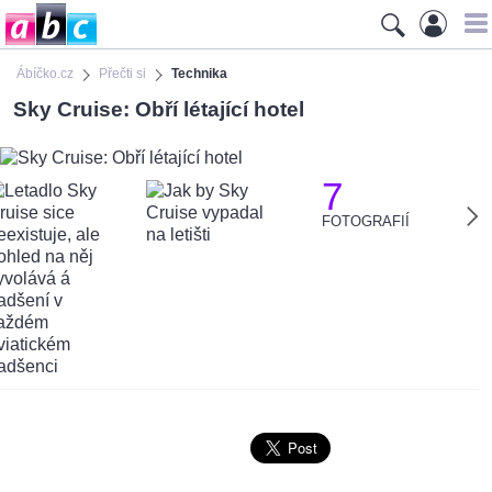
Ábíčko.cz
Přečti si
Technika
Sky Cruise: Obří létající hotel
7
FOTOGRAFIÍ