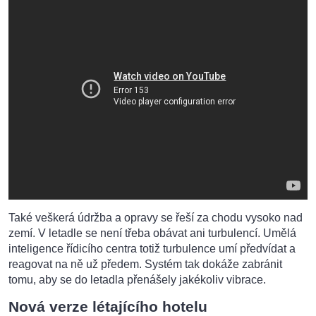
Také veškerá údržba a opravy se řeší za chodu vysoko nad
zemí. V letadle se není třeba obávat ani turbulencí. Umělá
inteligence řídicího centra totiž turbulence umí předvídat a
reagovat na ně už předem. Systém tak dokáže zabránit
tomu, aby se do letadla přenášely jakékoliv vibrace.
Nová verze létajícího hotelu