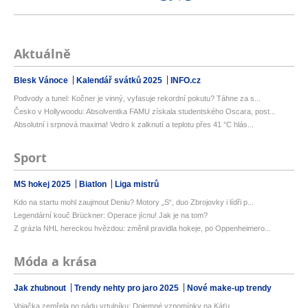
Aktuálně
Blesk Vánoce
Kalendář svátků 2025
INFO.cz
Podvody a tunel: Kočner je vinný, vyfasuje rekordní pokutu? Táhne za s...
Česko v Hollywoodu: Absolventka FAMU získala studentského Oscara, post...
Absolutní i srpnová maxima! Vedro k zalknutí a teplotu přes 41 °C hlás...
Sport
MS hokej 2025
Biatlon
Liga mistrů
Kdo na startu mohl zaujmout Deniu? Motory „S“, duo Zbrojovky i lídři p...
Legendární kouč Brückner: Operace jícnu! Jak je na tom?
Z grázla NHL hereckou hvězdou: změnil pravidla hokeje, po Oppenheimero...
Móda a krása
Jak zhubnout
Trendy nehty pro jaro 2025
Nové make-up trendy
Vojačka zemřela po pádu vrtulníku: Dojemné vzpomínky na Káťu