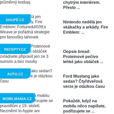
chytrým interiérem.
Přesto ...
DOUPĚ.CZ
Nintendo nedělá jen
skákačky a arkády. Fire
Emblem: ...
RECEPTY.CZ
Oopsie bread:
Proteinové pečivo
lehké jako obláček ...
AUTO.CZ
Ford Mustang jako
sedan? Čtyřdveřová
verze je otázkou času
MOBILMANIA.CZ
Pokaždé, když na
mobilu něco napíšete,
podřizujete se ...