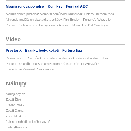
Mourissonova poradna
Komiksy
Festival ABC
Mourrisonova poradna: Máma si domů vodí kamarádku, kterou nemám ráda. ...
Nintendo nedělá jen skákačky a arkády. Fire Emblem: Fortune's Weave je...
Pomozte Salierimu začít nový život v Americe. Mafia: The Old Country o...
Video
Prostor X
Branky, body, kokoti
Fortuna liga
Deniova cesta: Sochůrek do základu a slávistická stoperská klika. Ukáž...
Poslední sklenička se Samem Neillem: Už jsem vám to vyprávěl?
Epicentrum Kalousek Nové nahrání
Nákupy
hledejceny.cz
Zboží Živě
Osobní vozy
Zboží Dáma
zbozi.blesk.cz
Jak na prohlídku ojetého vozu?
HobbyKompas