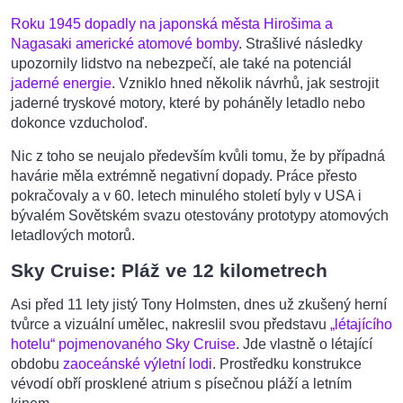
Roku 1945 dopadly na japonská města Hirošima a
Nagasaki americké atomové bomby
. Strašlivé následky
upozornily lidstvo na nebezpečí, ale také na potenciál
jaderné energie
. Vzniklo hned několik návrhů, jak sestrojit
jaderné tryskové motory, které by poháněly letadlo nebo
dokonce vzducholoď.
Nic z toho se neujalo především kvůli tomu, že by případná
havárie měla extrémně negativní dopady. Práce přesto
pokračovaly a v 60. letech minulého století byly v USA i
bývalém Sovětském svazu otestovány prototypy atomových
letadlových motorů.
Sky Cruise: Pláž ve 12 kilometrech
Asi před 11 lety jistý Tony Holmsten, dnes už zkušený herní
tvůrce a vizuální umělec, nakreslil svou představu
„létajícího
hotelu“ pojmenovaného Sky Cruise
. Jde vlastně o létající
obdobu
zaoceánské výletní lodi
. Prostředku konstrukce
vévodí obří prosklené atrium s písečnou pláží a letním