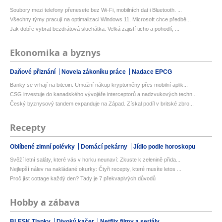
Soubory mezi telefony přenesete bez Wi-Fi, mobilních dat i Bluetooth. ...
Všechny týmy pracují na optimalizaci Windows 11. Microsoft chce předbě...
Jak dobře vybrat bezdrátová sluchátka. Velká zajistí ticho a pohodlí, ...
Ekonomika a byznys
Daňové přiznání
Novela zákoníku práce
Nadace EPCG
Banky se vrhají na bitcoin. Umožní nákup kryptoměny přes mobilní aplik...
CSG investuje do kanadského vývojáře interceptorů a nadzvukových techn...
Český byznysový tandem expanduje na Západ. Získal podíl v britské zbro...
Recepty
Oblíbené zimní polévky
Domácí pekárny
Jídlo podle horoskopu
Svěží letní saláty, které vás v horku neunaví: Zkuste k zelenině přida...
Nejlepší nálev na nakládané okurky: Čtyři recepty, které musíte letos ...
Proč jíst cottage každý den? Tady je 7 překvapivých důvodů
Hobby a zábava
BLESK Tlapky
Divoký kačer
Netflix filmy a seriály