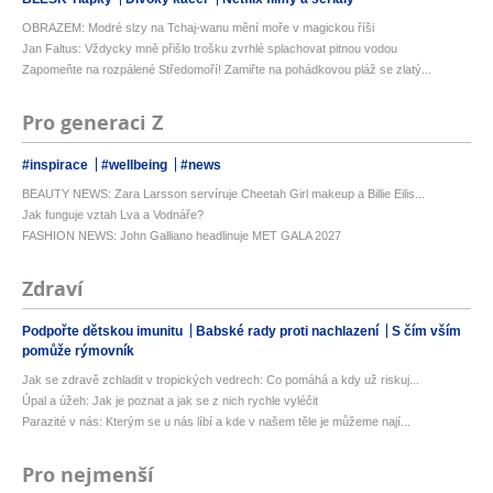
OBRAZEM: Modré slzy na Tchaj-wanu mění moře v magickou říši
Jan Faltus: Vždycky mně přišlo trošku zvrhlé splachovat pitnou vodou
Zapomeňte na rozpálené Středomoří! Zamiřte na pohádkovou pláž se zlatý...
Pro generaci Z
#inspirace
#wellbeing
#news
BEAUTY NEWS: Zara Larsson servíruje Cheetah Girl makeup a Billie Eilis...
Jak funguje vztah Lva a Vodnáře?
FASHION NEWS: John Galliano headlinuje MET GALA 2027
Zdraví
Podpořte dětskou imunitu
Babské rady proti nachlazení
S čím vším
pomůže rýmovník
Jak se zdravě zchladit v tropických vedrech: Co pomáhá a kdy už riskuj...
Úpal a úžeh: Jak je poznat a jak se z nich rychle vyléčit
Parazité v nás: Kterým se u nás líbí a kde v našem těle je můžeme nají...
Pro nejmenší