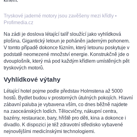
kinem.
Tryskové jaderné motory jsou zavěšeny mezi křídly
•
Profimedia.cz
Na zádi je doslova létající talíř sloužící jako vyhlídková
plošina. Gigantický letoun je poháněn jaderným pohonem.
V tomto případě dokonce fúzním, který letounu poskytuje v
podstatě neomezené množství energie. Konstrukčně jde o
dvouplošník, který má pod každým křídlem umístěných pět
tryskových motorů.
Vyhlídkové výtahy
Létající hotel pojme podle představ Holmstena až 5000
hostů. Bydlet budou v prostorných útulných pokojích. Hlavní
zábavní paluba je vybavena vším, co dnes běžně najdete
na zaoceánských lodích. Tělocvičny, nákupní centra,
bazény, restaurace, bary, hřiště pro děti, kina a dokonce i
divadlo. K dispozici je též zdravotní středisko vybavené
nejnovějšími medicínskými technologiemi.