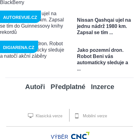
AUTOREVUE.CZ
Nissan Qashqai ujel na
jednu nádrž 1980 km.
Zapsal se tím ...
DIGIARENA.CZ
Jako pozemní dron.
Robot Beni vás
automaticky sleduje a
...
Autoři
Předplatné
Inzerce
Klasická verze
Mobilní verze
VÝBĚR