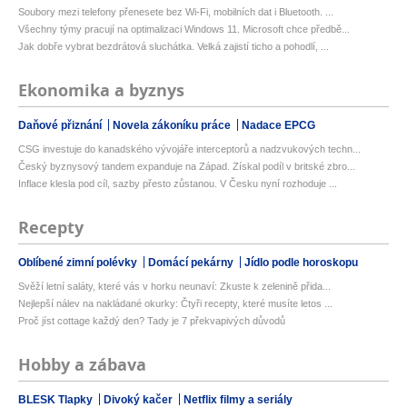
Soubory mezi telefony přenesete bez Wi-Fi, mobilních dat i Bluetooth. ...
Všechny týmy pracují na optimalizaci Windows 11. Microsoft chce předbě...
Jak dobře vybrat bezdrátová sluchátka. Velká zajistí ticho a pohodlí, ...
Ekonomika a byznys
Daňové přiznání
Novela zákoníku práce
Nadace EPCG
CSG investuje do kanadského vývojáře interceptorů a nadzvukových techn...
Český byznysový tandem expanduje na Západ. Získal podíl v britské zbro...
Inflace klesla pod cíl, sazby přesto zůstanou. V Česku nyní rozhoduje ...
Recepty
Oblíbené zimní polévky
Domácí pekárny
Jídlo podle horoskopu
Svěží letní saláty, které vás v horku neunaví: Zkuste k zelenině přida...
Nejlepší nálev na nakládané okurky: Čtyři recepty, které musíte letos ...
Proč jíst cottage každý den? Tady je 7 překvapivých důvodů
Hobby a zábava
BLESK Tlapky
Divoký kačer
Netflix filmy a seriály