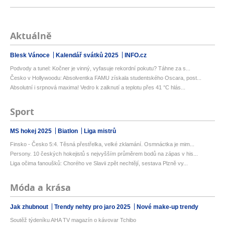
Aktuálně
Blesk Vánoce
Kalendář svátků 2025
INFO.cz
Podvody a tunel: Kočner je vinný, vyfasuje rekordní pokutu? Táhne za s...
Česko v Hollywoodu: Absolventka FAMU získala studentského Oscara, post...
Absolutní i srpnová maxima! Vedro k zalknutí a teplotu přes 41 °C hlás...
Sport
MS hokej 2025
Biatlon
Liga mistrů
Finsko - Česko 5:4. Těsná přestřelka, velké zklamání. Osmnáctka je mim...
Persony. 10 českých hokejistů s nejvyšším průměrem bodů na zápas v his...
Liga očima fanoušků: Chorého ve Slavii zpět nechtějí, sestava Plzně vy...
Móda a krása
Jak zhubnout
Trendy nehty pro jaro 2025
Nové make-up trendy
Soutěž týdeníku AHA TV magazín o kávovar Tchibo