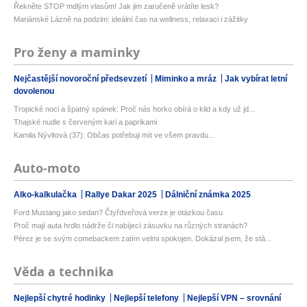
Řekněte STOP mdlým vlasům! Jak jim zaručeně vrátíte lesk?
Mariánské Lázně na podzim: ideální čas na wellness, relaxaci i zážitky
Pro ženy a maminky
Nejčastější novoroční předsevzetí
Miminko a mráz
Jak vybírat letní
dovolenou
Tropické noci a špatný spánek: Proč nás horko obírá o klid a kdy už jd...
Thajské nudle s červeným kari a paprikami
Kamila Nývltová (37): Občas potřebuji mít ve všem pravdu...
Auto-moto
Alko-kalkulačka
Rallye Dakar 2025
Dálniční známka 2025
Ford Mustang jako sedan? Čtyřdveřová verze je otázkou času
Proč mají auta hrdlo nádrže či nabíjecí zásuvku na různých stranách?
Pérez je se svým comebackem zatím velmi spokojen. Dokázal jsem, že stá...
Věda a technika
Nejlepší chytré hodinky
Nejlepší telefony
Nejlepší VPN – srovnání