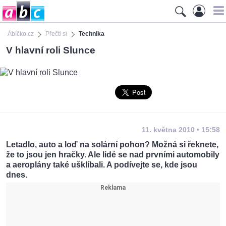
Ábíčko.cz
Přečti si
Technika
V hlavní roli Slunce
11. května 2010 • 15:58
Letadlo, auto a loď na solární pohon? Možná si řeknete,
že to jsou jen hračky. Ale lidé se nad prvními automobily
a aeroplány také ušklíbali. A podívejte se, kde jsou
dnes.