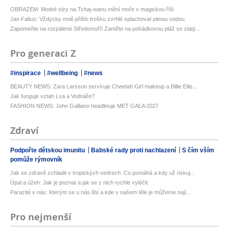
OBRAZEM: Modré slzy na Tchaj-wanu mění moře v magickou říši
Jan Faltus: Vždycky mně přišlo trošku zvrhlé splachovat pitnou vodou
Zapomeňte na rozpálené Středomoří! Zamiřte na pohádkovou pláž se zlatý...
Pro generaci Z
#inspirace
#wellbeing
#news
BEAUTY NEWS: Zara Larsson servíruje Cheetah Girl makeup a Billie Eilis...
Jak funguje vztah Lva a Vodnáře?
FASHION NEWS: John Galliano headlinuje MET GALA 2027
Zdraví
Podpořte dětskou imunitu
Babské rady proti nachlazení
S čím vším
pomůže rýmovník
Jak se zdravě zchladit v tropických vedrech: Co pomáhá a kdy už riskuj...
Úpal a úžeh: Jak je poznat a jak se z nich rychle vyléčit
Parazité v nás: Kterým se u nás líbí a kde v našem těle je můžeme nají...
Pro nejmenší