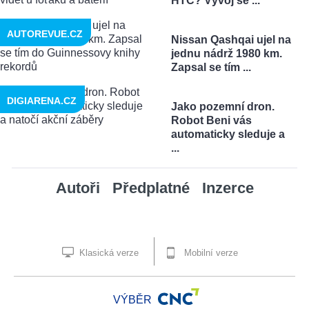
HTC? Vývoj se ...
AUTOREVUE.CZ
Nissan Qashqai ujel na
jednu nádrž 1980 km.
Zapsal se tím ...
DIGIARENA.CZ
Jako pozemní dron.
Robot Beni vás
automaticky sleduje a
...
Autoři
Předplatné
Inzerce
Klasická verze
Mobilní verze
VÝBĚR