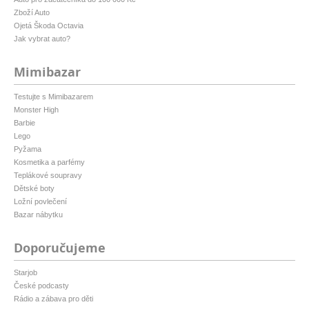
Zboží Auto
Ojetá Škoda Octavia
Jak vybrat auto?
Mimibazar
Testujte s Mimibazarem
Monster High
Barbie
Lego
Pyžama
Kosmetika a parfémy
Teplákové soupravy
Dětské boty
Ložní povlečení
Bazar nábytku
Doporučujeme
Starjob
České podcasty
Rádio a zábava pro děti