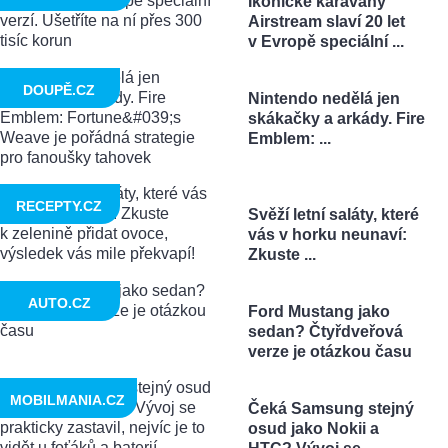
Ikonické karavany
Airstream slaví 20 let
v Evropě speciální ...
DOUPĚ.CZ
Nintendo nedělá jen
skákačky a arkády. Fire
Emblem: ...
RECEPTY.CZ
Svěží letní saláty, které
vás v horku neunaví:
Zkuste ...
AUTO.CZ
Ford Mustang jako
sedan? Čtyřdveřová
verze je otázkou času
MOBILMANIA.CZ
Čeká Samsung stejný
osud jako Nokii a