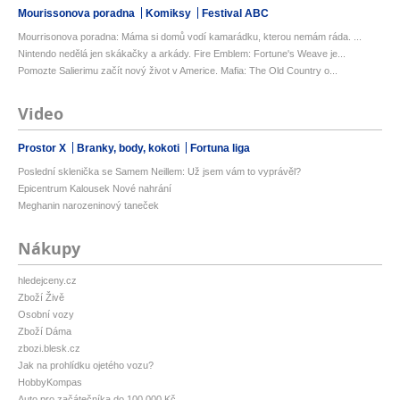
Mourissonova poradna
Komiksy
Festival ABC
Mourrisonova poradna: Máma si domů vodí kamarádku, kterou nemám ráda. ...
Nintendo nedělá jen skákačky a arkády. Fire Emblem: Fortune's Weave je...
Pomozte Salierimu začít nový život v Americe. Mafia: The Old Country o...
Video
Prostor X
Branky, body, kokoti
Fortuna liga
Poslední sklenička se Samem Neillem: Už jsem vám to vyprávěl?
Epicentrum Kalousek Nové nahrání
Meghanin narozeninový taneček
Nákupy
hledejceny.cz
Zboží Živě
Osobní vozy
Zboží Dáma
zbozi.blesk.cz
Jak na prohlídku ojetého vozu?
HobbyKompas
Auto pro začátečníka do 100 000 Kč