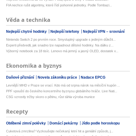
FIA nechce rušit algoritmy, které řídí pohonné jednotky. Podle Tombazi...
Věda a technika
Nejlepší chytré hodinky
Nejlepší telefony
Nejlepší VPN – srovnání
Nintendo Switch 2 po prvním roce. Smysluplný upgrade s jediným důležit...
Experti předvedli, jak snadno lze napadnout dětské hodinky. Na dálku z...
Výborný notebook za 18 tisíc. Lenovo má jemný a jasný OLED, dostatek v...
Ekonomika a byznys
Daňové přiznání
Novela zákoníku práce
Nadace EPCG
Levnější MHD v Praze se vrací. Kdo má od srpna nárok na měsíční kupón ...
PPF vpouští do českého koncertního byznysu globálního hráče. Live Nati...
CSG vzrostly tržby skoro o pětinu, růst táhla výroba munice
Recepty
Oblíbené zimní polévky
Domácí pekárny
Jídlo podle horoskopu
Cuketová zmrzlina? Vyzkoušejte nečekaný letní hit a geniální způsob, j...