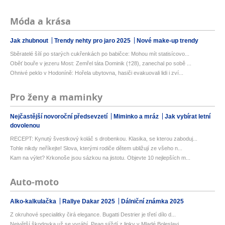
Móda a krása
Jak zhubnout
Trendy nehty pro jaro 2025
Nové make-up trendy
Sběratelé šílí po starých cukřenkách po babičce: Mohou mít statisícovo...
Oběť bouře v jezeru Most: Zemřel táta Dominik (†28), zanechal po sobě ...
Ohnivé peklo v Hodoníně: Hořela ubytovna, hasiči evakuovali lidi i zví...
Pro ženy a maminky
Nejčastější novoroční předsevzetí
Miminko a mráz
Jak vybírat letní
dovolenou
RECEPT: Kynutý švestkový koláč s drobenkou. Klasika, se kterou zaboduj...
Tohle nikdy neříkejte! Slova, kterými rodiče dětem ubližují ze všeho n...
Kam na výlet? Krkonoše jsou sázkou na jistotu. Objevte 10 nejlepších m...
Auto-moto
Alko-kalkulačka
Rallye Dakar 2025
Dálniční známka 2025
Z okruhové specialitky čirá elegance. Bugatti Destrier je třetí dílo d...
Největší škodovka už se vyrábí. Peaq sjíždí z linky v Mladé Boleslavi