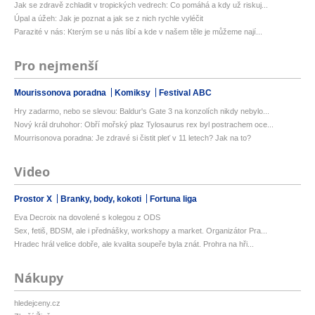
Jak se zdravě zchladit v tropických vedrech: Co pomáhá a kdy už riskuj...
Úpal a úžeh: Jak je poznat a jak se z nich rychle vyléčit
Parazité v nás: Kterým se u nás líbí a kde v našem těle je můžeme nají...
Pro nejmenší
Mourissonova poradna
Komiksy
Festival ABC
Hry zadarmo, nebo se slevou: Baldur's Gate 3 na konzolích nikdy nebylo...
Nový král druhohor: Obří mořský plaz Tylosaurus rex byl postrachem oce...
Mourrisonova poradna: Je zdravé si čistit pleť v 11 letech? Jak na to?
Video
Prostor X
Branky, body, kokoti
Fortuna liga
Eva Decroix na dovolené s kolegou z ODS
Sex, fetiš, BDSM, ale i přednášky, workshopy a market. Organizátor Pra...
Hradec hrál velice dobře, ale kvalita soupeře byla znát. Prohra na hři...
Nákupy
hledejceny.cz