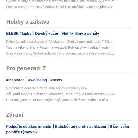
Rychlé buchty s broskvemi: 5 receptů na sladké letní moučníky, které m...
Oopsie bread: Proteinové pečivo lehké jako obláček zvládnete připravit...
Hobby a zábava
BLESK Tlapky
Divoký kačer
Netflix filmy a seriály
Přibývá paniky na dovolené: Vnuka paní Soni v hotelu poštípaly štěnice...
Tipy na víkend: Harry Potter na výstavě! Folklor, bitvy i setkání vodn...
Sraz v šest ráno. Vrchol festivalu Tóny Dolomit zazní za úsvitu ve 300...
Pro generaci Z
#inspirace
#wellbeing
#news
Proč každá generace hledá svůj signature beauty look
Září patří módě: Co přinese Mercedes-Benz Prague Fashion Week SS27
F*ck the glasses: AI Meta brýle mají zjednodušit život, zatím ale děla...
Zdraví
Podpořte dětskou imunitu
Babské rady proti nachlazení
S čím vším
pomůže rýmovník