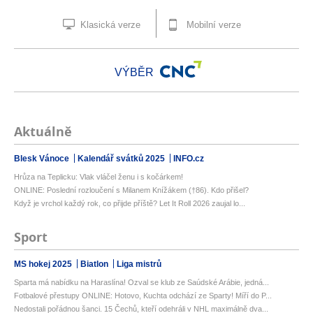
Klasická verze
Mobilní verze
VÝBĚR
Aktuálně
Blesk Vánoce
Kalendář svátků 2025
INFO.cz
Hrůza na Teplicku: Vlak vláčel ženu i s kočárkem!
ONLINE: Poslední rozloučení s Milanem Knížákem (†86). Kdo přišel?
Když je vrchol každý rok, co přijde příště? Let It Roll 2026 zaujal lo...
Sport
MS hokej 2025
Biatlon
Liga mistrů
Sparta má nabídku na Haraslína! Ozval se klub ze Saúdské Arábie, jedná...
Fotbalové přestupy ONLINE: Hotovo, Kuchta odchází ze Sparty! Míří do P...
Nedostali pořádnou šanci. 15 Čechů, kteří odehráli v NHL maximálně dva...