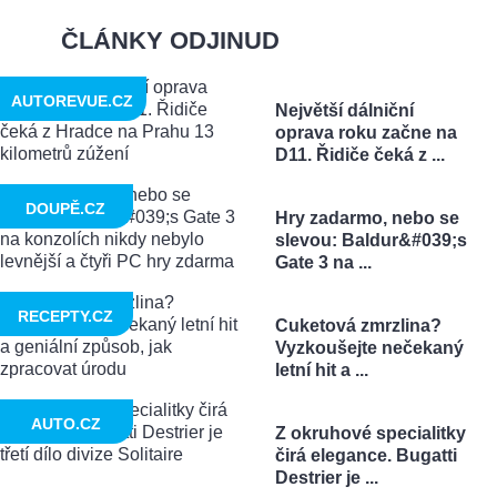
ČLÁNKY ODJINUD
AUTOREVUE.CZ
Největší dálniční
oprava roku začne na
D11. Řidiče čeká z ...
DOUPĚ.CZ
Hry zadarmo, nebo se
slevou: Baldur&#039;s
Gate 3 na ...
RECEPTY.CZ
Cuketová zmrzlina?
Vyzkoušejte nečekaný
letní hit a ...
AUTO.CZ
Z okruhové specialitky
čirá elegance. Bugatti
Destrier je ...