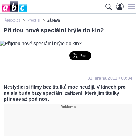
Ábíčko.cz
Přečti si
Zábava
Přijdou nové speciální brýle do kin?
31. srpna 2011 • 09:34
Neslyšící si filmy bez titulků moc neužijí. V kinech pro
ně ale bude brzy speciální zařízení, které jim titulky
přinese až pod nos.