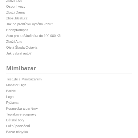
Zboží Živě
Osobní vozy
Zboží Dáma
zbozi.blesk.cz
Jak na prohlídku ojetého vozu?
HobbyKompas
Auto pro začátečníka do 100 000 Kč
Zboží Auto
Ojetá Škoda Octavia
Jak vybrat auto?
Mimibazar
Testujte s Mimibazarem
Monster High
Barbie
Lego
Pyžama
Kosmetika a parfémy
Teplákové soupravy
Dětské boty
Ložní povlečení
Bazar nábytku