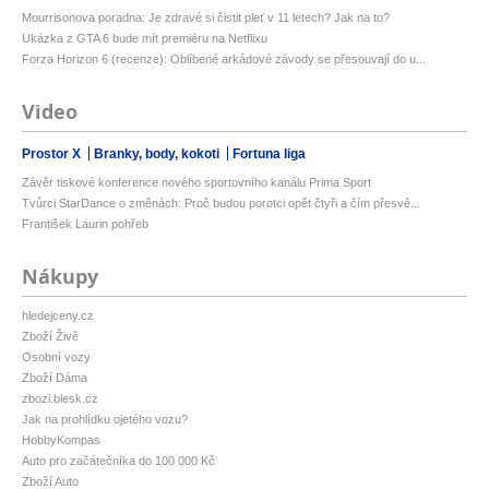
Mourrisonova poradna: Je zdravé si čistit pleť v 11 letech? Jak na to?
Ukázka z GTA 6 bude mít premiéru na Netflixu
Forza Horizon 6 (recenze): Oblíbené arkádové závody se přesouvají do u...
Video
Prostor X
Branky, body, kokoti
Fortuna liga
Závěr tiskové konference nového sportovního kanálu Prima Sport
Tvůrci StarDance o změnách: Proč budou porotci opět čtyři a čím přesvě...
František Laurin pohřeb
Nákupy
hledejceny.cz
Zboží Živě
Osobní vozy
Zboží Dáma
zbozi.blesk.cz
Jak na prohlídku ojetého vozu?
HobbyKompas
Auto pro začátečníka do 100 000 Kč
Zboží Auto