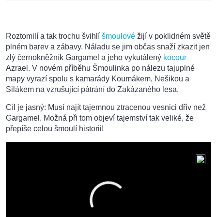
Roztomilí a tak trochu švihlí
šmoulové
žijí v poklidném světě
plném barev a zábavy. Náladu se jim občas snaží zkazit jen
zlý černokněžník Gargamel a jeho vykutálený
kocour
Azrael. V novém příběhu Šmoulinka po nálezu tajuplné
mapy vyrazí spolu s kamarády Koumákem, Nešikou a
Silákem na vzrušující pátrání do Zakázaného lesa.
Cíl je jasný: Musí najít tajemnou ztracenou vesnici dřív než
Gargamel. Možná při tom objeví tajemství tak veliké, že
přepíše celou šmoulí historii!