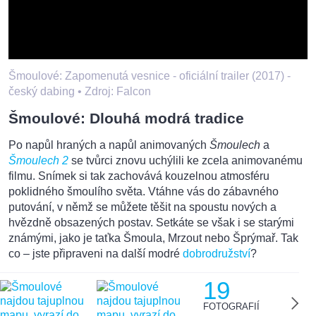
Šmoulové: Zapomenutá vesnice - oficiální trailer (2017) -
český dabing •
Zdroj: Falcon
Šmoulové: Dlouhá modrá tradice
Po napůl hraných a napůl animovaných
Šmoulech
a
Šmoulech 2
se tvůrci znovu uchýlili ke zcela animovanému
filmu. Snímek si tak zachovává kouzelnou atmosféru
poklidného šmoulího světa. Vtáhne vás do zábavného
putování, v němž se můžete těšit na spoustu nových a
hvězdně obsazených postav. Setkáte se však i se starými
známými, jako je taťka Šmoula, Mrzout nebo Šprýmař. Tak
co – jste připraveni na další modré
dobrodružství
?
19
FOTOGRAFIÍ