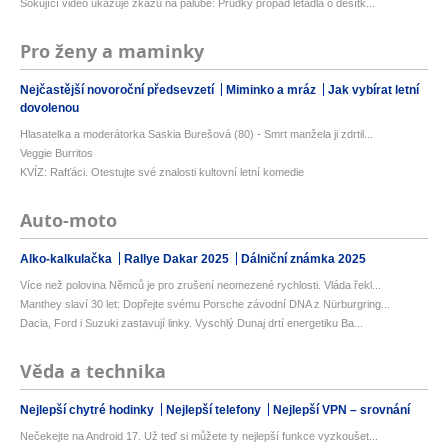
Šokující video ukazuje zkázu na palubě: Prudký propad letadla o desítk...
Pro ženy a maminky
Nejčastější novoroční předsevzetí
Miminko a mráz
Jak vybírat letní
dovolenou
Hlasatelka a moderátorka Saskia Burešová (80) - Smrt manžela ji zdrtil...
Veggie Burritos
KVÍZ: Rafťáci. Otestujte své znalosti kultovní letní komedie
Auto-moto
Alko-kalkulačka
Rallye Dakar 2025
Dálniční známka 2025
Více než polovina Němců je pro zrušení neomezené rychlosti. Vláda řekl...
Manthey slaví 30 let: Dopřejte svému Porsche závodní DNA z Nürburgring...
Dacia, Ford i Suzuki zastavují linky. Vyschlý Dunaj drtí energetiku Ba...
Věda a technika
Nejlepší chytré hodinky
Nejlepší telefony
Nejlepší VPN – srovnání
Nečekejte na Android 17. Už teď si můžete ty nejlepší funkce vyzkoušet...