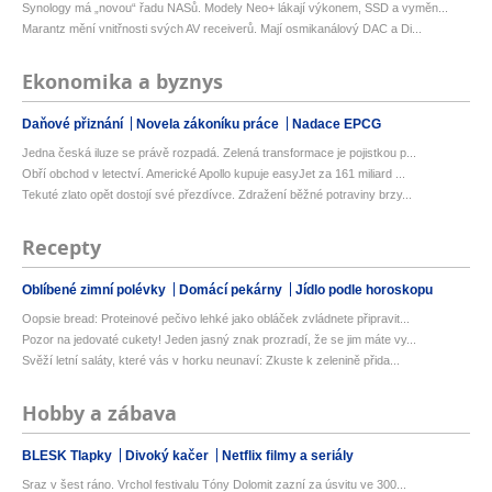
Synology má „novou“ řadu NASů. Modely Neo+ lákají výkonem, SSD a vyměn...
Marantz mění vnitřnosti svých AV receiverů. Mají osmikanálový DAC a Di...
Ekonomika a byznys
Daňové přiznání
Novela zákoníku práce
Nadace EPCG
Jedna česká iluze se právě rozpadá. Zelená transformace je pojistkou p...
Obří obchod v letectví. Americké Apollo kupuje easyJet za 161 miliard ...
Tekuté zlato opět dostojí své přezdívce. Zdražení běžné potraviny brzy...
Recepty
Oblíbené zimní polévky
Domácí pekárny
Jídlo podle horoskopu
Oopsie bread: Proteinové pečivo lehké jako obláček zvládnete připravit...
Pozor na jedovaté cukety! Jeden jasný znak prozradí, že se jim máte vy...
Svěží letní saláty, které vás v horku neunaví: Zkuste k zelenině přida...
Hobby a zábava
BLESK Tlapky
Divoký kačer
Netflix filmy a seriály
Sraz v šest ráno. Vrchol festivalu Tóny Dolomit zazní za úsvitu ve 300...