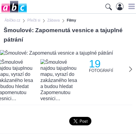
Ábíčko.cz
Přečti si
Zábava
Filmy
Šmoulové: Zapomenutá vesnice a tajuplné
pátrání
19
FOTOGRAFIÍ