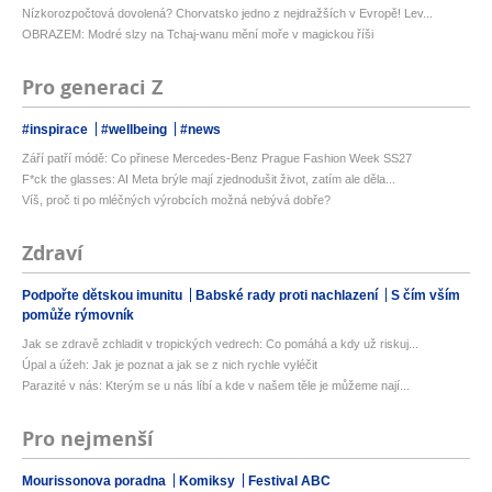
Nízkorozpočtová dovolená? Chorvatsko jedno z nejdražších v Evropě! Lev...
OBRAZEM: Modré slzy na Tchaj-wanu mění moře v magickou říši
Pro generaci Z
#inspirace
#wellbeing
#news
Září patří módě: Co přinese Mercedes-Benz Prague Fashion Week SS27
F*ck the glasses: AI Meta brýle mají zjednodušit život, zatím ale děla...
Víš, proč ti po mléčných výrobcích možná nebývá dobře?
Zdraví
Podpořte dětskou imunitu
Babské rady proti nachlazení
S čím vším
pomůže rýmovník
Jak se zdravě zchladit v tropických vedrech: Co pomáhá a kdy už riskuj...
Úpal a úžeh: Jak je poznat a jak se z nich rychle vyléčit
Parazité v nás: Kterým se u nás líbí a kde v našem těle je můžeme nají...
Pro nejmenší
Mourissonova poradna
Komiksy
Festival ABC