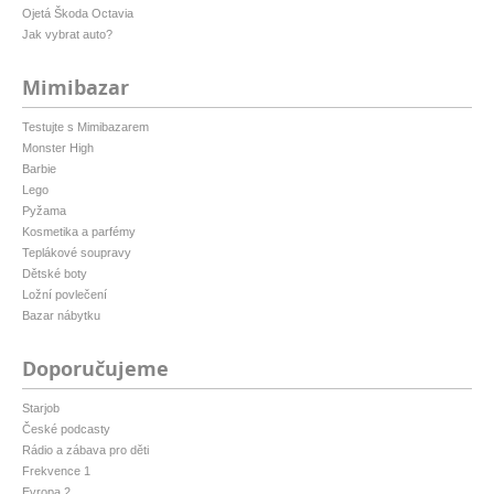
Ojetá Škoda Octavia
Jak vybrat auto?
Mimibazar
Testujte s Mimibazarem
Monster High
Barbie
Lego
Pyžama
Kosmetika a parfémy
Teplákové soupravy
Dětské boty
Ložní povlečení
Bazar nábytku
Doporučujeme
Starjob
České podcasty
Rádio a zábava pro děti
Frekvence 1
Evropa 2