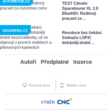
AUTOREVUE.CZ
TEST Citroën
Spacetourer XL 2.0
BlueHDi: Rodinný
pracant za ...
DIGIARENA.CZ
Revoluce bez čekání.
Snímače LOFIC
dohánějí drahé ...
Autoři
Předplatné
Inzerce
Klasická verze
Mobilní verze
VÝBĚR