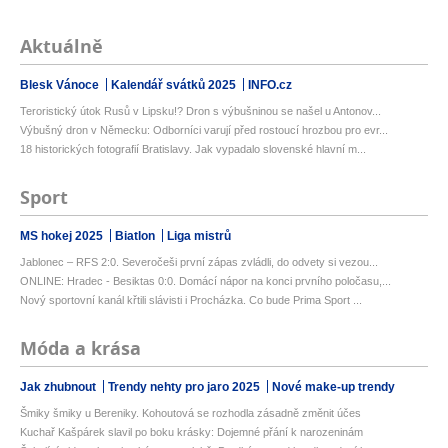
Aktuálně
Blesk Vánoce
Kalendář svátků 2025
INFO.cz
Teroristický útok Rusů v Lipsku!? Dron s výbušninou se našel u Antonov...
Výbušný dron v Německu: Odborníci varují před rostoucí hrozbou pro evr...
18 historických fotografií Bratislavy. Jak vypadalo slovenské hlavní m...
Sport
MS hokej 2025
Biatlon
Liga mistrů
Jablonec – RFS 2:0. Severočeši první zápas zvládli, do odvety si vezou...
ONLINE: Hradec - Besiktas 0:0. Domácí nápor na konci prvního poločasu,...
Nový sportovní kanál křtili slávisti i Procházka. Co bude Prima Sport ...
Móda a krása
Jak zhubnout
Trendy nehty pro jaro 2025
Nové make-up trendy
Šmiky šmiky u Bereniky. Kohoutová se rozhodla zásadně změnit účes
Kuchař Kašpárek slavil po boku krásky: Dojemné přání k narozeninám