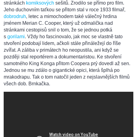
stránkách
komiksových
sešitů. Zrodilo se přímo pro film.
Jeho duchovním taťkou se přitom stal v roce 1933 filmař,
dobrodruh
, letec a mimochodem také válečný hrdina
jménem Merian C. Cooper, který už odmalička nad
stránkami cestopisů snil o tom, že se jednou potká
s
gorilami
. Vždy ho fascinovalo, jak moc se vlastně tato
stvoření podobají lidem, ačkoli stále přináležejí do říše
zvířat. A záliba v primátech ho neopustila, ani když se
později stal reportérem a dokumentaristou. Ke stvoření
samotného King Konga přitom Coopera prý dovedl až sen.
Jednou se mu zdálo o gigantické opici, která šplhá po
mrakodrapu. Tak o tom natočil jeden z nejslavnějších filmů
všech dob. Brnkačka.