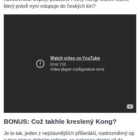
který právě nyní vstupuje do českých kin?
BONUS: Což takhle kreslený Kong?
Je to tak, jeden z nejslavnějších příšeráků, nadrozměrný op