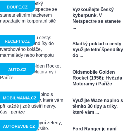
DOUPĚ.CZ
Vyzkoušejte český
kyberpunk. V
Netspectre se stanete
...
RECEPTY.CZ
Sladký poklad u cesty:
Využijte letní špendlíky
do ...
AUTO.CZ
Oldsmobile Golden
Rocket (1956): Hvězda
Motoramy i Paříže
MOBILMANIA.CZ
Využijte Waze naplno s
těmito 30 tipy a triky,
které vám ...
AUTOREVUE.CZ
Ford Ranger je nyní