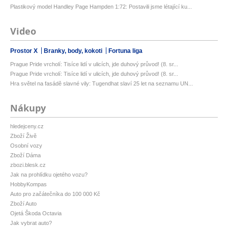
Plastikový model Handley Page Hampden 1:72: Postavili jsme létající ku...
Video
Prostor X
Branky, body, kokoti
Fortuna liga
Prague Pride vrcholí: Tisíce lidí v ulicích, jde duhový průvod! (8. sr...
Prague Pride vrcholí: Tisíce lidí v ulicích, jde duhový průvod! (8. sr...
Hra světel na fasádě slavné vily: Tugendhat slaví 25 let na seznamu UN...
Nákupy
hledejceny.cz
Zboží Živě
Osobní vozy
Zboží Dáma
zbozi.blesk.cz
Jak na prohlídku ojetého vozu?
HobbyKompas
Auto pro začátečníka do 100 000 Kč
Zboží Auto
Ojetá Škoda Octavia
Jak vybrat auto?