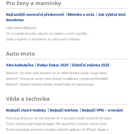
Pro ženy a maminky
Nejčastější novoroční předsevzetí
Miminko a mráz
Jak vybírat letní
dovolenou
video Alena Mihulová
Co si zabalit do kufru, abyste na (nejen) u moře zazářily...
Salát s koprem a dresinkem ze zakysané smetany
Auto-moto
Alko-kalkulačka
Rallye Dakar 2025
Dálniční známka 2025
MotoGP: Ze zisku pole position se ve Velké Británii raduje Jorge Marti...
MotoGP: Postup do druhé části britské kvalifikace vybojovali Morbidell...
MotoGP: Sobotní britský trénink ovládl Fabio di Giannantonio
Věda a technika
Nejlepší chytré hodinky
Nejlepší telefony
Nejlepší VPN – srovnání
Pokračují přípravy na misi Artemis III. V posádce bude konečně Evropan...
Čínští výrobci opět kopírují Apple. Pět největších značek chystá čtver...
Rusko požaduje povinnou instalaci státních aplikací do iPhonů. Apple o...