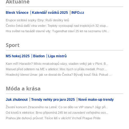
Aktuálně
Blesk Vánoce
Kalendář svátků 2025
INFO.cz
Erupce sicilské sopky Etny: Ruší desítky letů
Česko čeká další vlna veder: Teploty vystoupají nad tropických 32 stup...
Hra světel na fasádě slavné vily: Tugendhat slaví 25 let na seznamu UN...
Sport
MS hokej 2025
Biatlon
Liga mistrů
Kam míří Haraslín? Místo mrakodrapů oázy, stadion velký jak v Plzni. B...
Manuel před odletem na ME v atletice: Moc bych si přála medaili. Prozr...
Hradecký klenot Umar: jak se dostal do Česka? Bývalý kouč říká: Pokud ...
Móda a krása
Jak zhubnout
Trendy nehty pro jaro 2025
Nové make-up trendy
Životní koncert Ztraceného na Letné: Co se dělo ve VIP stanu? Jágr při...
Od knotů k elektrice: Brno připomíná 245 let od zavedení veřejného osv...
Prahou jde duhový průvod: Tisíce lidí v ulicích! Vrcholí Prague Pride