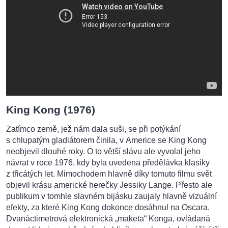
King Kong (1976)
Zatímco země, jež nám dala suši, se při potýkání
s chlupatým gladiátorem činila, v Americe se King Kong
neobjevil dlouhé roky. O to větší slávu ale vyvolal jeho
návrat v roce 1976, kdy byla uvedena předělávka klasiky
z třicátých let. Mimochodem hlavně díky tomuto filmu svět
objevil krásu americké herečky Jessiky Lange. Přesto ale
publikum v tomhle slavném bijásku zaujaly hlavně vizuální
efekty, za které King Kong dokonce dosáhnul na Oscara.
Dvanáctimetrová elektronická „maketa“ Konga, ovládaná