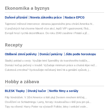
Ekonomika a byznys
Daňové přiznání
Novela zákoníku práce
Nadace EPCG
Tajemství měnové intervence: obranou japonského jenu chrání Amerika hl...
U pražských hal chceme hlavně více akcí, lepší VIP i gastronomii, říká...
Evropě hrozí rychlá dezertifikace. Do roku 2040 zasáhne i Polabí a již...
Recepty
Oblíbené zimní polévky
Domácí pekárny
Jídlo podle horoskopu
Sladký poklad u cesty: Využijte letní špendlíky do tvarohového koláče,...
Domácí kečup pečený v troubě: Vyžaduje minimum práce a chutná lépe než...
Cuketová zmrzlina? Vyzkoušejte nečekaný letní hit a geniální způsob, j...
Hobby a zábava
BLESK Tlapky
Divoký kačer
Netflix filmy a seriály
Filip Vondrášek: V Jižní Americe si lidé plují životem mnohem lehčeji,...
Osvěžení ve Schladmingu: Lamy, ferraty i koulovačka v létě jsou jen pá...
Tipy na víkend: Harry Potter na výstavě! Folklor, bitvy i setkání vodn...