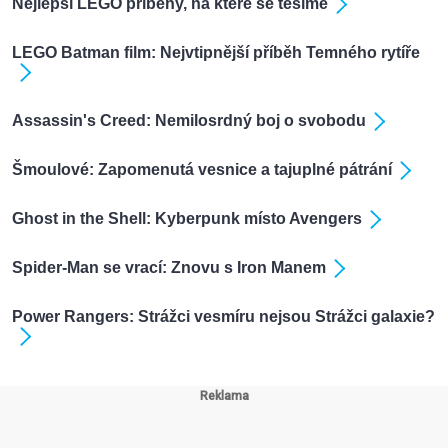
Nejlepší LEGO příběhy, na které se těšíme
LEGO Batman film: Nejvtipnější příběh Temného rytíře
Assassin's Creed: Nemilosrdný boj o svobodu
Šmoulové: Zapomenutá vesnice a tajuplné pátrání
Ghost in the Shell: Kyberpunk místo Avengers
Spider-Man se vrací: Znovu s Iron Manem
Power Rangers: Strážci vesmíru nejsou Strážci galaxie?