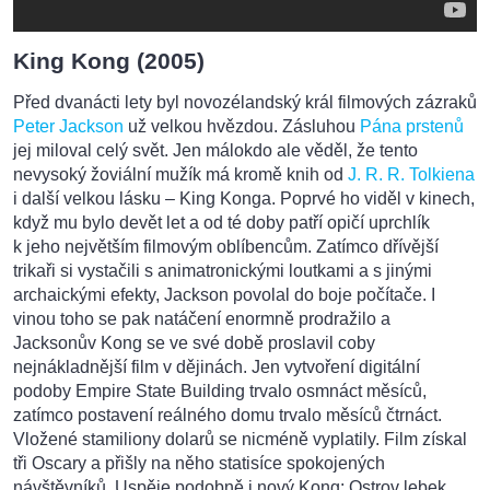
King Kong (2005)
Před dvanácti lety byl novozélandský král filmových zázraků
Peter Jackson
už velkou hvězdou. Zásluhou
Pána prstenů
jej miloval celý svět. Jen málokdo ale věděl, že tento
nevysoký žoviální mužík má kromě knih od
J. R. R. Tolkiena
i další velkou lásku – King Konga. Poprvé ho viděl v kinech,
když mu bylo devět let a od té doby patří opičí uprchlík
k jeho největším filmovým oblíbencům. Zatímco dřívější
trikaři si vystačili s animatronickými loutkami a s jinými
archaickými efekty, Jackson povolal do boje počítače. I
vinou toho se pak natáčení enormně prodražilo a
Jacksonův Kong se ve své době proslavil coby
nejnákladnější film v dějinách. Jen vytvoření digitální
podoby Empire State Building trvalo osmnáct měsíců,
zatímco postavení reálného domu trvalo měsíců čtrnáct.
Vložené stamiliony dolarů se nicméně vyplatily. Film získal
tři Oscary a přišly na něho statisíce spokojených
návštěvníků. Uspěje podobně i nový Kong: Ostrov lebek,