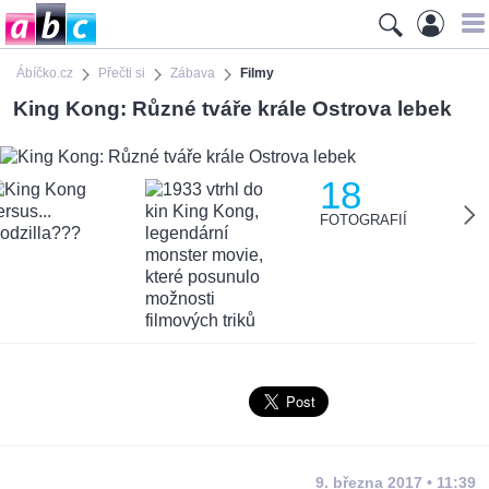
Ábíčko.cz
Přečti si
Zábava
Filmy
King Kong: Různé tváře krále Ostrova lebek
18
FOTOGRAFIÍ
9. března 2017 • 11:39