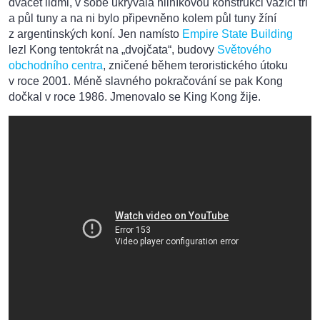
dvacet lidmi, v sobě ukrývala hliníkovou konstrukci vážící tři
a půl tuny a na ni bylo připevněno kolem půl tuny žíní
z argentinských koní. Jen namísto
Empire State Building
lezl Kong tentokrát na „dvojčata“, budovy
Světového
obchodního centra
, zničené během teroristického útoku
v roce 2001. Méně slavného pokračování se pak Kong
dočkal v roce 1986. Jmenovalo se King Kong žije.