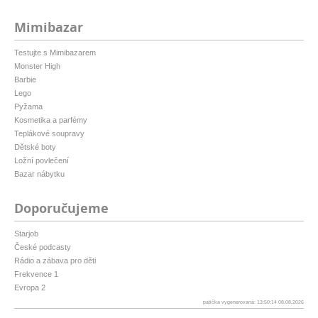
Mimibazar
Testujte s Mimibazarem
Monster High
Barbie
Lego
Pyžama
Kosmetika a parfémy
Teplákové soupravy
Dětské boty
Ložní povlečení
Bazar nábytku
Doporučujeme
Starjob
České podcasty
Rádio a zábava pro děti
Frekvence 1
Evropa 2
patička vygenerovaná: 13:50:14 08.08.2026