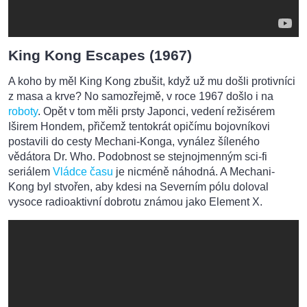
King Kong Escapes (1967)
A koho by měl King Kong zbušit, když už mu došli protivníci
z masa a krve? No samozřejmě, v roce 1967 došlo i na
roboty
. Opět v tom měli prsty Japonci, vedení režisérem
Iširem Hondem, přičemž tentokrát opičímu bojovníkovi
postavili do cesty Mechani-Konga, vynález šíleného
vědátora Dr. Who. Podobnost se stejnojmenným sci-fi
seriálem
Vládce času
je nicméně náhodná. A Mechani-
Kong byl stvořen, aby kdesi na Severním pólu doloval
vysoce radioaktivní dobrotu známou jako Element X.