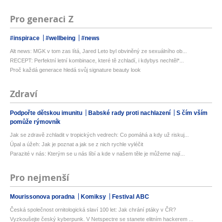
Pro generaci Z
#inspirace
#wellbeing
#news
Alt news: MGK v tom zas lítá, Jared Leto byl obviněný ze sexuálního ob...
RECEPT: Perfektní letní kombinace, které tě zchladí, i kdybys nechtěl*...
Proč každá generace hledá svůj signature beauty look
Zdraví
Podpořte dětskou imunitu
Babské rady proti nachlazení
S čím vším
pomůže rýmovník
Jak se zdravě zchladit v tropických vedrech: Co pomáhá a kdy už riskuj...
Úpal a úžeh: Jak je poznat a jak se z nich rychle vyléčit
Parazité v nás: Kterým se u nás líbí a kde v našem těle je můžeme nají...
Pro nejmenší
Mourissonova poradna
Komiksy
Festival ABC
Česká společnost ornitologická slaví 100 let: Jak chrání ptáky v ČR?
Vyzkoušejte český kyberpunk. V Netspectre se stanete elitním hackerem ...