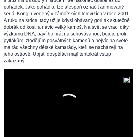
s plus minus dobrým srdcem, se nakonec dostal až do
pohádek. Jako pohádku lze alespoň označit animovaný
seriál Kong, uvedený v zámořských televizích v roce 2001.
A ruku na srdce, tady už je kdysi obávaný gorilák skutečně
dobrák od kosti a navíc velký kámoš. Na svět se vrací díky
výzkumu DNA, baví ho hrát na schovávanou, bojuje proti
pytlákům, zlodějům posvátných kamenů a nejvíc na světě
má rád všechny dětské kamarády, kteří se nacházejí na
jeho ostrově. Upjatí dospěláci mají tentokrát vstup
zakázaný.