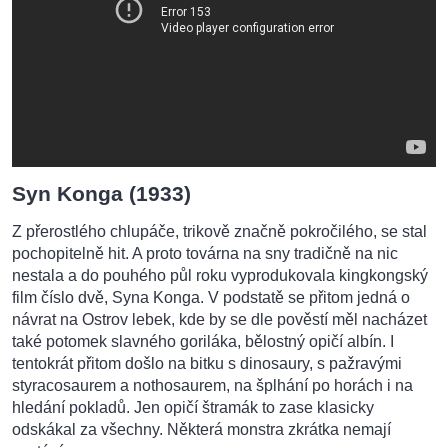
Syn Konga (1933)
Z přerostlého chlupáče, trikově značně pokročilého, se stal
pochopitelně hit. A proto továrna na sny tradičně na nic
nestala a do pouhého půl roku vyprodukovala kingkongský
film číslo dvě, Syna Konga. V podstatě se přitom jedná o
návrat na Ostrov lebek, kde by se dle pověstí měl nacházet
také potomek slavného goriláka, bělostný opičí albín. I
tentokrát přitom došlo na bitku s dinosaury, s pažravými
styracosaurem a nothosaurem, na šplhání po horách i na
hledání pokladů. Jen opičí štramák to zase klasicky
odskákal za všechny. Některá monstra zkrátka nemají