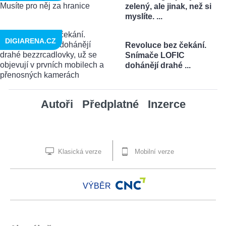
zelený, ale jinak, než si
myslíte. ...
DIGIARENA.CZ
Revoluce bez čekání.
Snímače LOFIC
dohánějí drahé ...
Autoři
Předplatné
Inzerce
Klasická verze
Mobilní verze
VÝBĚR