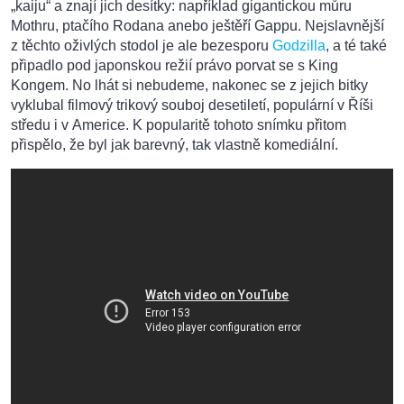
„kaiju“ a znají jich desítky: například gigantickou můru
Mothru, ptačího Rodana anebo ještěří Gappu. Nejslavnější
z těchto oživlých stodol je ale bezesporu
Godzilla
, a té také
připadlo pod japonskou režií právo porvat se s King
Kongem. No lhát si nebudeme, nakonec se z jejich bitky
vyklubal filmový trikový souboj desetiletí, populární v Říši
středu i v Americe. K popularitě tohoto snímku přitom
přispělo, že byl jak barevný, tak vlastně komediální.