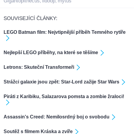
Gigantopithecus
lidoop
mýtus
,
,
SOUVISEJÍCÍ ČLÁNKY:
LEGO Batman film: Nejvtipnější příběh Temného rytíře
Nejlepší LEGO příběhy, na které se těšíme
Letrons: Skuteční Transformeři
Strážci galaxie jsou zpět: Star-Lord zažije Star Wars
Piráti z Karibiku, Salazarova pomsta a zombie žraloci!
Assassin's Creed: Nemilosrdný boj o svobodu
Soutěž s filmem Kráska a zvíře