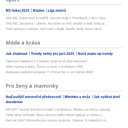
MS hokej 2025
Biatlon
Liga mistrů
ONLINE: Dukla hostí Kroměříž. Karviná hraje v Prostějově, v akci i Opa...
ONLINE: Zbrojovka - Liberec. Nováček na vlně, připíše si další body pr...
Čeští gólmani v pohybu: čtyři muži v Anglii, Staněk hledá. Nová role K...
Móda a krása
Jak zhubnout
Trendy nehty pro jaro 2025
Nové make-up trendy
Tajemství Hadidové a Coopera: Vzali se už před měsícem!
Státní hymna a salvy: Česko se loučí s Knížákem (†86)
Nadupaný podzimní program TV Prima! Na co se můžete těšit?
Pro ženy a maminky
Nejčastější novoroční předsevzetí
Miminko a mráz
Jak vybírat letní
dovolenou
RECEPT: Kynutý švestkový koláč s drobenkou. Klasika, se kterou zaboduj...
Tohle nikdy neříkejte! Slova, kterými rodiče dětem ubližují ze všeho n...
Kam na výlet? Krkonoše jsou sázkou na jistotu. Objevte 10 nejlepších m...