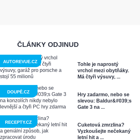
ČLÁNKY ODJINUD
AUTOREVUE.CZ
Tohle je naprostý
vrchol mezi obytňáky.
Má čtyři výsuvy, ...
DOUPĚ.CZ
Hry zadarmo, nebo se
slevou: Baldur&#039;s
Gate 3 na ...
RECEPTY.CZ
Cuketová zmrzlina?
Vyzkoušejte nečekaný
letní hit a ...