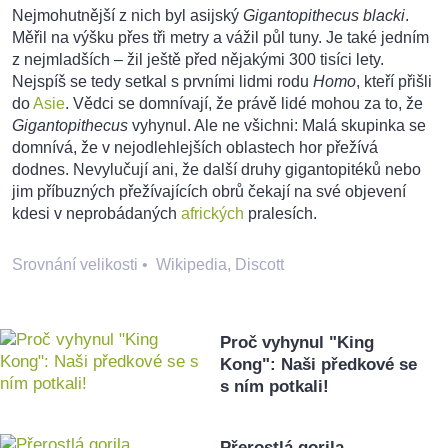
Nejmohutnější z nich byl asijský
Gigantopithecus blacki
.
Měřil na výšku přes tři metry a vážil půl tuny. Je také jedním
z nejmladších – žil ještě před nějakými 300 tisíci lety.
Nejspíš se tedy setkal s prvními lidmi rodu
Homo
, kteří přišli
do
Asie
. Vědci se domnívají, že právě lidé mohou za to, že
Gigantopithecus
vyhynul. Ale ne všichni: Malá skupinka se
domnívá, že v nejodlehlejších oblastech hor přežívá
dodnes. Nevylučují ani, že další druhy gigantopitéků nebo
jim příbuzných přežívajících obrů čekají na své objevení
kdesi v neprobádaných
afrických
pralesích.
Srovnání velikosti
•
Wikipedia, Discott
Proč vyhynul "King
Kong": Naši předkové se
s ním potkali!
Přerostlá gorila,