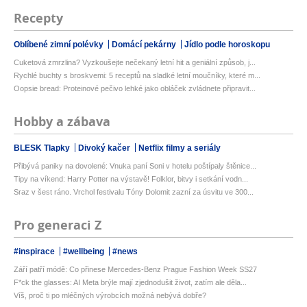
Recepty
Oblíbené zimní polévky
Domácí pekárny
Jídlo podle horoskopu
Cuketová zmrzlina? Vyzkoušejte nečekaný letní hit a geniální způsob, j...
Rychlé buchty s broskvemi: 5 receptů na sladké letní moučníky, které m...
Oopsie bread: Proteinové pečivo lehké jako obláček zvládnete připravit...
Hobby a zábava
BLESK Tlapky
Divoký kačer
Netflix filmy a seriály
Přibývá paniky na dovolené: Vnuka paní Soni v hotelu poštípaly štěnice...
Tipy na víkend: Harry Potter na výstavě! Folklor, bitvy i setkání vodn...
Sraz v šest ráno. Vrchol festivalu Tóny Dolomit zazní za úsvitu ve 300...
Pro generaci Z
#inspirace
#wellbeing
#news
Září patří módě: Co přinese Mercedes-Benz Prague Fashion Week SS27
F*ck the glasses: AI Meta brýle mají zjednodušit život, zatím ale děla...
Víš, proč ti po mléčných výrobcích možná nebývá dobře?