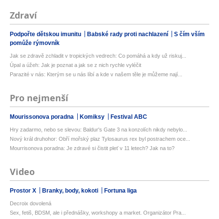
Zdraví
Podpořte dětskou imunitu
Babské rady proti nachlazení
S čím vším
pomůže rýmovník
Jak se zdravě zchladit v tropických vedrech: Co pomáhá a kdy už riskuj...
Úpal a úžeh: Jak je poznat a jak se z nich rychle vyléčit
Parazité v nás: Kterým se u nás líbí a kde v našem těle je můžeme nají...
Pro nejmenší
Mourissonova poradna
Komiksy
Festival ABC
Hry zadarmo, nebo se slevou: Baldur's Gate 3 na konzolích nikdy nebylo...
Nový král druhohor: Obří mořský plaz Tylosaurus rex byl postrachem oce...
Mourrisonova poradna: Je zdravé si čistit pleť v 11 letech? Jak na to?
Video
Prostor X
Branky, body, kokoti
Fortuna liga
Decroix dovolená
Sex, fetiš, BDSM, ale i přednášky, workshopy a market. Organizátor Pra...