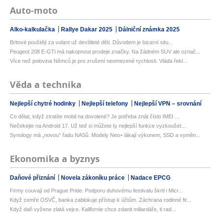
Auto-moto
Alko-kalkulačka
Rallye Dakar 2025
Dálniční známka 2025
Britové pouštějí za volant už devítileté děti. Důvodem je bizarní situ...
Peugeot 208 E-GTi má nakopnout prodeje značky. Na žádném SUV ale označ...
Více než polovina Němců je pro zrušení neomezené rychlosti. Vláda řekl...
Věda a technika
Nejlepší chytré hodinky
Nejlepší telefony
Nejlepší VPN – srovnání
Co dělat, když ztratíte mobil na dovolené? Je potřeba znát číslo IMEI ...
Nečekejte na Android 17. Už teď si můžete ty nejlepší funkce vyzkoušet...
Synology má „novou“ řadu NASů. Modely Neo+ lákají výkonem, SSD a vyměn...
Ekonomika a byznys
Daňové přiznání
Novela zákoníku práce
Nadace EPCG
Firmy couvají od Prague Pride. Podporu duhovému festivalu škrtl i Micr...
Když zemře OSVČ, banka zablokuje přístup k účtům. Záchrana rodinné fir...
Když daň vyžene zlatá vejce. Kalifornie chce zdanit miliardáře, ti rad...