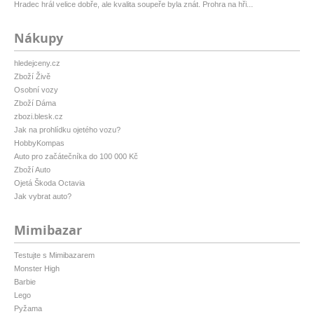
Hradec hrál velice dobře, ale kvalita soupeře byla znát. Prohra na hři...
Nákupy
hledejceny.cz
Zboží Živě
Osobní vozy
Zboží Dáma
zbozi.blesk.cz
Jak na prohlídku ojetého vozu?
HobbyKompas
Auto pro začátečníka do 100 000 Kč
Zboží Auto
Ojetá Škoda Octavia
Jak vybrat auto?
Mimibazar
Testujte s Mimibazarem
Monster High
Barbie
Lego
Pyžama