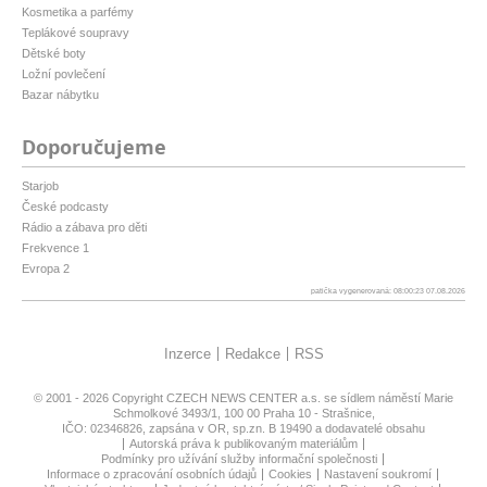
Kosmetika a parfémy
Teplákové soupravy
Dětské boty
Ložní povlečení
Bazar nábytku
Doporučujeme
Starjob
České podcasty
Rádio a zábava pro děti
Frekvence 1
Evropa 2
patička vygenerovaná: 08:00:23 07.08.2026
Inzerce
Redakce
RSS
© 2001 - 2026 Copyright
CZECH NEWS CENTER a.s.
se sídlem náměstí Marie
Schmolkové 3493/1, 100 00 Praha 10 - Strašnice,
IČO: 02346826, zapsána v OR, sp.zn. B 19490 a dodavatelé obsahu
Autorská práva k publikovaným materiálům
Podmínky pro užívání služby informační společnosti
Informace o zpracování osobních údajů
Cookies
Nastavení soukromí