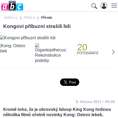
Ábíčko.cz
Přečti si
Příroda
Kongovi příbuzní strašili lidi
20
FOTOGRAFIÍ
8. března 2017 • 09:00
Kromě toho, že je obrovský lidoop King Kong hrdinou
několika filmů včetně novinky Kong: Ostrov lebek,