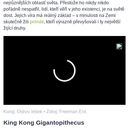
nejrůznějších oblastí světa. Přestože ho nikdy nikdo
pořádně nespatřil, lidí, kteří věří v jeho existenci, je na světě
dost. Jejich víra má reálný základ – v minulosti na Zemi
skutečně žili
primáti
, kteří výrazně převyšovali i ty největší
žijící druhy.
Kong: Ostrov lebek •
Zdroj: Freeman Ent.
King Kong Gigantopithecus