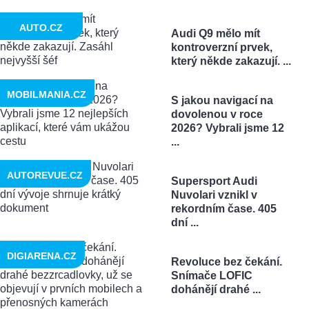
AUTO.CZ
Audi Q9 mělo mít
kontroverzní prvek,
který někde zakazují. ...
MOBILMANIA.CZ
S jakou navigací na
dovolenou v roce
2026? Vybrali jsme 12
...
AUTOREVUE.CZ
Supersport Audi
Nuvolari vznikl v
rekordním čase. 405
dní ...
DIGIARENA.CZ
Revoluce bez čekání.
Snímače LOFIC
dohánějí drahé ...