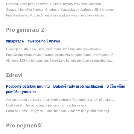
Draisina, velocipéd i kostitřas: Unikátní bicykly v Muzeu Chodska
Cestovní horečka šlechty: Chuďas z Klatovska otrokářem v Jižní Americe
Filip Vondrášek: V Jižní Americe si lidé plují životem mnohem lehčeji,...
Pro generaci Z
#inspirace
#wellbeing
#news
Glow up se stává luxusem, proč mladí lidé říkají ano glow downu?
Pop Culture Wrap: Ariana Grande promluvila o svém ústupu z veřejného ž...
Alt news: MGK v tom zas lítá, Jared Leto byl obviněný ze sexuálního ob...
Zdraví
Podpořte dětskou imunitu
Babské rady proti nachlazení
S čím vším
pomůže rýmovník
Jak se zdravě zchladit v tropických vedrech: Co pomáhá a kdy už riskuj...
Úpal a úžeh: Jak je poznat a jak se z nich rychle vyléčit
Parazité v nás: Kterým se u nás líbí a kde v našem těle je můžeme nají...
Pro nejmenší