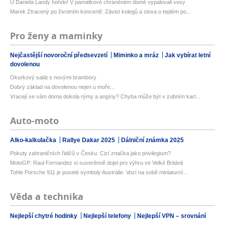
U Daniela Landy hořelo! V památkově chráněném domě vypalovali vosy
Marek Ztracený po životním koncertě: Závist kolegů a slova o teplém po...
Pro ženy a maminky
Nejčastější novoroční předsevzetí
Miminko a mráz
Jak vybírat letní
dovolenou
Okurkový salát s novými brambory
Dobrý základ na dovolenou nejen u moře...
Vracejí se vám doma dokola rýmy a angíny? Chyba může být v zubním kart...
Auto-moto
Alko-kalkulačka
Rallye Dakar 2025
Dálniční známka 2025
Pokuty zahraničních řidičů v Česku: Cizí značka jako privilegium?
MotoGP: Raul Fernandez si suverénně dojel pro výhru ve Velké Británii
Tohle Porsche 911 je poseté symboly Austrálie. Vozí na sobě miniaturní...
Věda a technika
Nejlepší chytré hodinky
Nejlepší telefony
Nejlepší VPN – srovnání