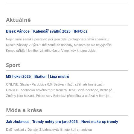
Aktuálně
Blesk Vánoce
Kalendář svátků 2025
INFO.cz
Nejen silné ženské postavy: jací jsou další protagonisté filmů španěls...
Ruské základy v Sýrii? Obě země se dohodly, Moskva se ale nevyjádřila
Konec střídání letního i zimního času: Víme, kdy k tomu dojde!
Sport
MS hokej 2025
Biatlon
Liga mistrů
ONLINE: Slavia - Pardubice 0:0. Sešívaní tlačí, střílí, ale hosté zatí...
Uniklo z Facebooku nového repre trenéra Denii: Babiš nechápe, Berbr př...
Změny jako hazard. Priske se v Boleslavi přepočítal a ukázal, v čem je...
Móda a krása
Jak zhubnout
Trendy nehty pro jaro 2025
Nové make-up trendy
Další poklad z Dunaje: Z bahna vytáhli motorku i s nacistou