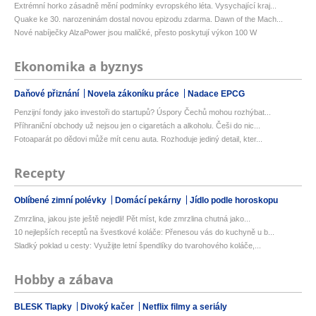
Extrémní horko zásadně mění podmínky evropského léta. Vysychající kraj...
Quake ke 30. narozeninám dostal novou epizodu zdarma. Dawn of the Mach...
Nové nabíječky AlzaPower jsou maličké, přesto poskytují výkon 100 W
Ekonomika a byznys
Daňové přiznání
Novela zákoníku práce
Nadace EPCG
Penzijní fondy jako investoři do startupů? Úspory Čechů mohou rozhýbat...
Příhraniční obchody už nejsou jen o cigaretách a alkoholu. Češi do nic...
Fotoaparát po dědovi může mít cenu auta. Rozhoduje jediný detail, kter...
Recepty
Oblíbené zimní polévky
Domácí pekárny
Jídlo podle horoskopu
Zmrzlina, jakou jste ještě nejedli! Pět míst, kde zmrzlina chutná jako...
10 nejlepších receptů na švestkové koláče: Přenesou vás do kuchyně u b...
Sladký poklad u cesty: Využijte letní špendlíky do tvarohového koláče,...
Hobby a zábava
BLESK Tlapky
Divoký kačer
Netflix filmy a seriály