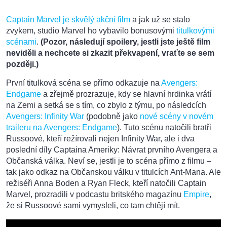
Captain Marvel je skvělý akční film
a jak už se stalo
zvykem, studio Marvel ho vybavilo bonusovými
titulkovými
scénami
.
(Pozor, následují spoilery, jestli jste ještě film
neviděli a nechcete si zkazit překvapení, vraťte se sem
později.)
První titulková scéna se přímo odkazuje na
Avengers:
Endgame
a zřejmě prozrazuje, kdy se hlavní hrdinka vrátí
na Zemi a setká se s tím, co zbylo z týmu, po následcích
Avengers: Infinity War
(podobně jako
nové scény v novém
traileru na Avengers: Endgame
). Tuto scénu natočili bratři
Russoové, kteří režírovali nejen Infinity War, ale i dva
poslední díly Captaina Ameriky: Návrat prvního Avengera a
Občanská válka. Neví se, jestli je to scéna přímo z filmu –
tak jako odkaz na Občanskou válku v titulcích Ant-Mana. Ale
režiséři Anna Boden a Ryan Fleck, kteří natočili Captain
Marvel, prozradili v podcastu britského magazínu
Empire
,
že si Russoové sami vymysleli, co tam chtějí mít.