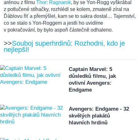
arénou z filmu
Thor: Ragnarok
, by se Yon-Rogg vyškrábal
z potlučené stíhačky, rozhlédl se kolem, zmateně zíral na
Ďáblovu řiť a přemýšlel, kam se to sakra dostal… Tajemství,
co se stalo s Yon-Roggem a jestli ho uvidíme
v pokračování, by bylo aspoň částečně odhaleno.
>>
Souboj superhrdinů: Rozhodni, kdo je
nejlepší!
Captain Marvel: 5
důsledků filmu, jak
ovlivní Avengers:
Endgame
Avengers: Endgame - 32
skvělých plakátů
hlavních hrdinů