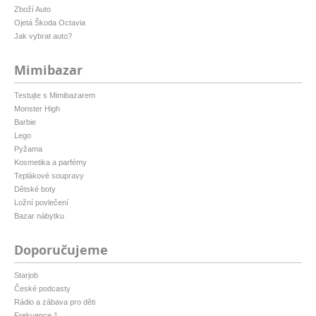
Zboží Auto
Ojetá Škoda Octavia
Jak vybrat auto?
Mimibazar
Testujte s Mimibazarem
Monster High
Barbie
Lego
Pyžama
Kosmetika a parfémy
Teplákové soupravy
Dětské boty
Ložní povlečení
Bazar nábytku
Doporučujeme
Starjob
České podcasty
Rádio a zábava pro děti
Frekvence 1