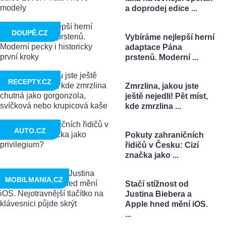
a doprodej edice ...
DOUPĚ.CZ
Vybíráme nejlepší herní
adaptace Pána
prstenů. Moderní ...
RECEPTY.CZ
Zmrzlina, jakou jste
ještě nejedli! Pět míst,
kde zmrzlina ...
AUTO.CZ
Pokuty zahraničních
řidičů v Česku: Cizí
značka jako ...
MOBILMANIA.CZ
Stačí stížnost od
Justina Biebera a
Apple hned mění iOS.
...