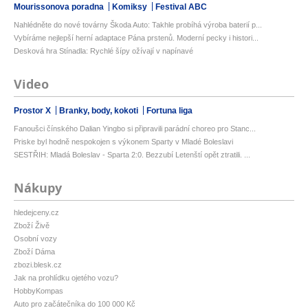
Mourissonova poradna
Komiksy
Festival ABC
Nahlédněte do nové továrny Škoda Auto: Takhle probíhá výroba baterií p...
Vybíráme nejlepší herní adaptace Pána prstenů. Moderní pecky i histori...
Desková hra Stínadla: Rychlé šípy ožívají v napínavé
Video
Prostor X
Branky, body, kokoti
Fortuna liga
Fanoušci čínského Dalian Yingbo si připravili parádní choreo pro Stanc...
Priske byl hodně nespokojen s výkonem Sparty v Mladé Boleslavi
SESTŘIH: Mladá Boleslav - Sparta 2:0. Bezzubí Letenští opět ztratili. ...
Nákupy
hledejceny.cz
Zboží Živě
Osobní vozy
Zboží Dáma
zbozi.blesk.cz
Jak na prohlídku ojetého vozu?
HobbyKompas
Auto pro začátečníka do 100 000 Kč