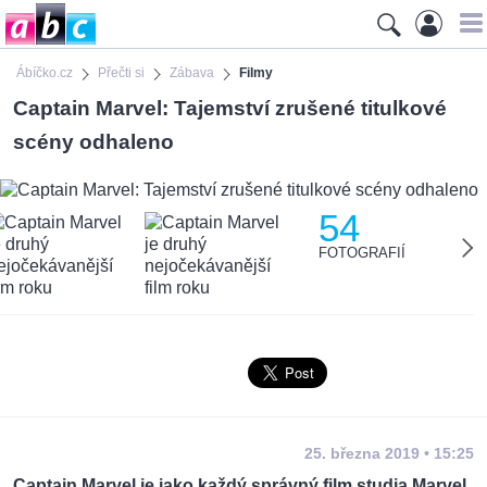
Ábíčko.cz
Přečti si
Zábava
Filmy
Captain Marvel: Tajemství zrušené titulkové
scény odhaleno
54
FOTOGRAFIÍ
25. března 2019 • 15:25
Captain Marvel je jako každý správný film studia Marvel