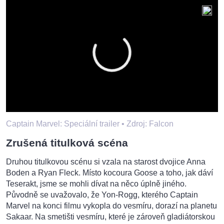
Captain Marvel: Speciální trailer •
Zdroj: Falcon
Zrušená titulková scéna
Druhou titulkovou scénu si vzala na starost dvojice Anna
Boden a Ryan Fleck. Místo kocoura Goose a toho, jak dáví
Teserakt, jsme se mohli dívat na něco úplně jiného.
Původně se uvažovalo, že Yon-Rogg, kterého Captain
Marvel na konci filmu vykopla do vesmíru, dorazí na planetu
Sakaar. Na smetišti vesmíru, které je zároveň gladiátorskou