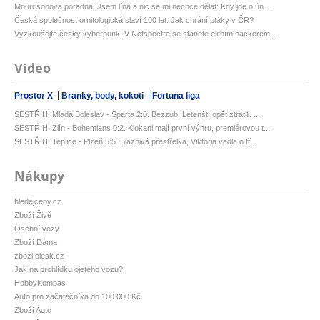
Mourrisonova poradna: Jsem líná a nic se mi nechce dělat: Kdy jde o ún...
Česká společnost ornitologická slaví 100 let: Jak chrání ptáky v ČR?
Vyzkoušejte český kyberpunk. V Netspectre se stanete elitním hackerem ...
Video
Prostor X
Branky, body, kokoti
Fortuna liga
SESTŘIH: Mladá Boleslav - Sparta 2:0. Bezzubí Letenští opět ztratili. ...
SESTŘIH: Zlín - Bohemians 0:2. Klokani mají první výhru, premiérovou t...
SESTŘIH: Teplice - Plzeň 5:5. Bláznivá přestřelka, Viktoria vedla o tř...
Nákupy
hledejceny.cz
Zboží Živě
Osobní vozy
Zboží Dáma
zbozi.blesk.cz
Jak na prohlídku ojetého vozu?
HobbyKompas
Auto pro začátečníka do 100 000 Kč
Zboží Auto