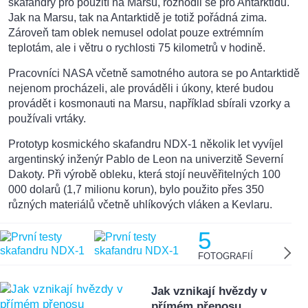
skafandry pro použití na Marsu, rozhodli se pro Antarktidu.
Jak na Marsu, tak na Antarktidě je totiž pořádná zima.
Zároveň tam oblek nemusel odolat pouze extrémním
teplotám, ale i větru o rychlosti 75 kilometrů v hodině.
Pracovníci NASA včetně samotného autora se po Antarktidě
nejenom procházeli, ale prováděli i úkony, které budou
provádět i kosmonauti na Marsu, například sbírali vzorky a
používali vrtáky.
Prototyp kosmického skafandru NDX-1 několik let vyvíjel
argentinský inženýr Pablo de Leon na univerzitě Severní
Dakoty. Při výrobě obleku, která stojí neuvěřitelných 100
000 dolarů (1,7 milionu korun), bylo použito přes 350
různých materiálů včetně uhlíkových vláken a Kevlaru.
5
FOTOGRAFIÍ
Jak vznikají hvězdy v
přímém přenosu