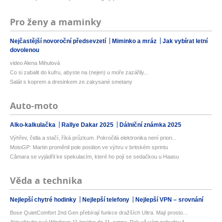
Pro ženy a maminky
Nejčastější novoroční předsevzetí
Miminko a mráz
Jak vybírat letní
dovolenou
video Alena Mihulová
Co si zabalit do kufru, abyste na (nejen) u moře zazářily...
Salát s koprem a dresinkem ze zakysané smetany
Auto-moto
Alko-kalkulačka
Rallye Dakar 2025
Dálniční známka 2025
Výhřev, čidla a stačí, říká průzkum. Pokročilá elektronika není priori...
MotoGP: Martin proměnil pole position ve výhru v britském sprintu
Câmara se vyjádřil ke spekulacím, které ho pojí se sedačkou u Haasu
Věda a technika
Nejlepší chytré hodinky
Nejlepší telefony
Nejlepší VPN – srovnání
Bose QuietComfort 2nd Gen přebírají funkce dražších Ultra. Mají prosto...
Aktualizujte své Windows 11 Insider do 11. srpna. Pak už vám nebudou f...