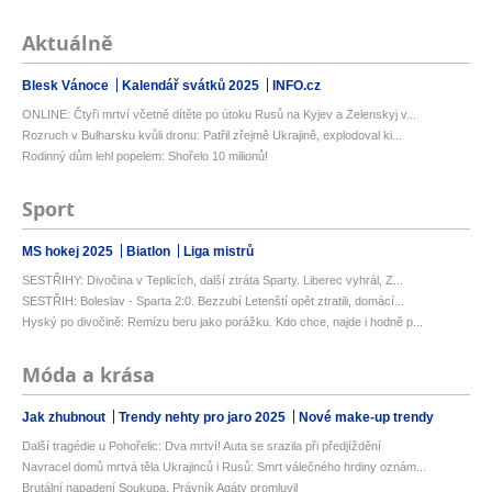
Aktuálně
Blesk Vánoce
Kalendář svátků 2025
INFO.cz
ONLINE: Čtyři mrtví včetně dítěte po útoku Rusů na Kyjev a Zelenskyj v...
Rozruch v Bulharsku kvůli dronu: Patřil zřejmě Ukrajině, explodoval ki...
Rodinný dům lehl popelem: Shořelo 10 milionů!
Sport
MS hokej 2025
Biatlon
Liga mistrů
SESTŘIHY: Divočina v Teplicích, další ztráta Sparty. Liberec vyhrál, Z...
SESTŘIH: Boleslav - Sparta 2:0. Bezzubí Letenští opět ztratili, domácí...
Hyský po divočině: Remízu beru jako porážku. Kdo chce, najde i hodně p...
Móda a krása
Jak zhubnout
Trendy nehty pro jaro 2025
Nové make-up trendy
Další tragédie u Pohořelic: Dva mrtví! Auta se srazila při předjíždění
Navracel domů mrtvá těla Ukrajinců i Rusů: Smrt válečného hrdiny oznám...
Brutální napadení Soukupa. Právník Agáty promluvil