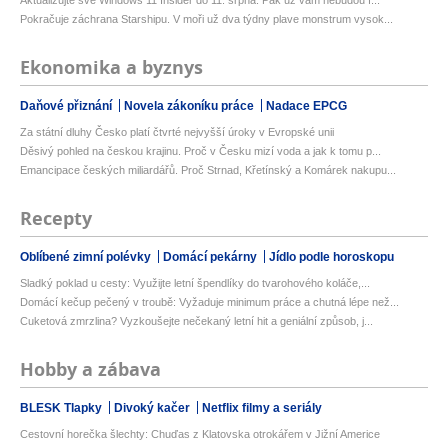
Pokračuje záchrana Starshipu. V moři už dva týdny plave monstrum vysok...
Ekonomika a byznys
Daňové přiznání
Novela zákoníku práce
Nadace EPCG
Za státní dluhy Česko platí čtvrté nejvyšší úroky v Evropské unii
Děsivý pohled na českou krajinu. Proč v Česku mizí voda a jak k tomu p...
Emancipace českých miliardářů. Proč Strnad, Křetínský a Komárek nakupu...
Recepty
Oblíbené zimní polévky
Domácí pekárny
Jídlo podle horoskopu
Sladký poklad u cesty: Využijte letní špendlíky do tvarohového koláče,...
Domácí kečup pečený v troubě: Vyžaduje minimum práce a chutná lépe než...
Cuketová zmrzlina? Vyzkoušejte nečekaný letní hit a geniální způsob, j...
Hobby a zábava
BLESK Tlapky
Divoký kačer
Netflix filmy a seriály
Cestovní horečka šlechty: Chuďas z Klatovska otrokářem v Jižní Americe