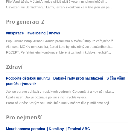
Filip Vondrášek: V Jižní Americe si lidé plují životem mnohem lehčeji,...
Osvěžení ve Schladmingu: Lamy, ferraty i koulovačka v létě jsou jen pá...
Pro generaci Z
#inspirace
#wellbeing
#news
Pop Culture Wrap: Ariana Grande promluvila o svém ústupu z veřejného ž...
Alt news: MGK v tom zas lítá, Jared Leto byl obviněný ze sexuálního ob...
RECEPT: Perfektní letní kombinace, které tě zchladí, i kdybys nechtěl*...
Zdraví
Podpořte dětskou imunitu
Babské rady proti nachlazení
S čím vším
pomůže rýmovník
Jak se zdravě zchladit v tropických vedrech: Co pomáhá a kdy už riskuj...
Úpal a úžeh: Jak je poznat a jak se z nich rychle vyléčit
Parazité v nás: Kterým se u nás líbí a kde v našem těle je můžeme nají...
Pro nejmenší
Mourissonova poradna
Komiksy
Festival ABC