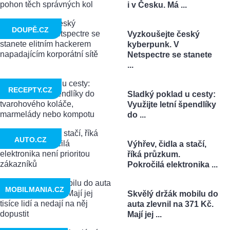
i v Česku. Má ...
DOUPĚ.CZ
Vyzkoušejte český
kyberpunk. V
Netspectre se stanete
...
RECEPTY.CZ
Sladký poklad u cesty:
Využijte letní špendlíky
do ...
AUTO.CZ
Výhřev, čidla a stačí,
říká průzkum.
Pokročilá elektronika ...
MOBILMANIA.CZ
Skvělý držák mobilu do
auta zlevnil na 371 Kč.
Mají jej ...