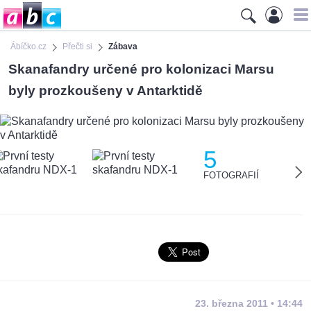
Ábíčko.cz
Přečti si
Zábava
Skanafandry určené pro kolonizaci Marsu
byly prozkoušeny v Antarktidě
5
FOTOGRAFIÍ
23. března 2011 • 14:44