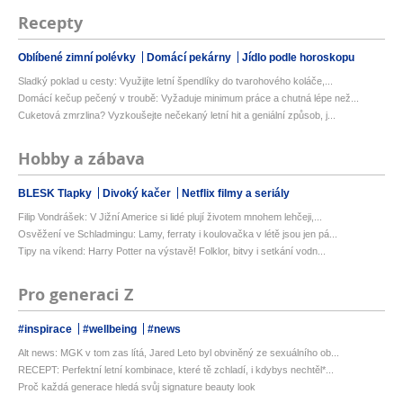
Recepty
Oblíbené zimní polévky
Domácí pekárny
Jídlo podle horoskopu
Sladký poklad u cesty: Využijte letní špendlíky do tvarohového koláče,...
Domácí kečup pečený v troubě: Vyžaduje minimum práce a chutná lépe než...
Cuketová zmrzlina? Vyzkoušejte nečekaný letní hit a geniální způsob, j...
Hobby a zábava
BLESK Tlapky
Divoký kačer
Netflix filmy a seriály
Filip Vondrášek: V Jižní Americe si lidé plují životem mnohem lehčeji,...
Osvěžení ve Schladmingu: Lamy, ferraty i koulovačka v létě jsou jen pá...
Tipy na víkend: Harry Potter na výstavě! Folklor, bitvy i setkání vodn...
Pro generaci Z
#inspirace
#wellbeing
#news
Alt news: MGK v tom zas lítá, Jared Leto byl obviněný ze sexuálního ob...
RECEPT: Perfektní letní kombinace, které tě zchladí, i kdybys nechtěl*...
Proč každá generace hledá svůj signature beauty look