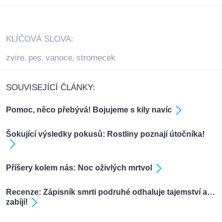
KLÍČOVÁ SLOVA:
zvire
pes
vanoce
stromecek
,
,
,
SOUVISEJÍCÍ ČLÁNKY:
Pomoc, něco přebývá! Bojujeme s kily navíc
Šokující výsledky pokusů: Rostliny poznají útočníka!
Příšery kolem nás: Noc oživlých mrtvol
Recenze: Zápisník smrti podruhé odhaluje tajemství a…
zabíjí!