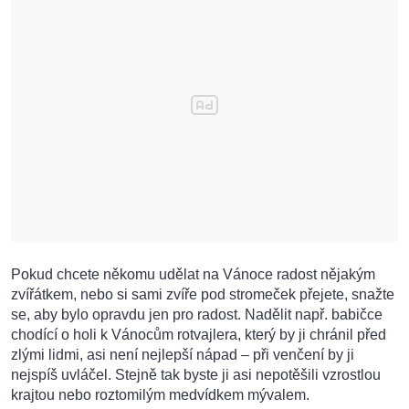
Pokud chcete někomu udělat na Vánoce radost nějakým
zvířátkem, nebo si sami zvíře pod stromeček přejete, snažte
se, aby bylo opravdu jen pro radost. Nadělit např. babičce
chodící o holi k Vánocům rotvajlera, který by ji chránil před
zlými lidmi, asi není nejlepší nápad – při venčení by ji
nejspíš uvláčel. Stejně tak byste ji asi nepotěšili vzrostlou
krajtou nebo roztomilým medvídkem mývalem.