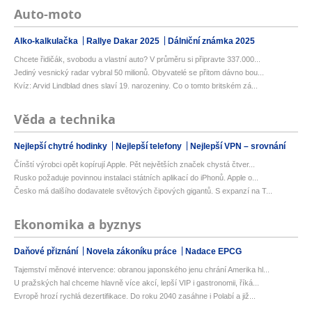
Auto-moto
Alko-kalkulačka
Rallye Dakar 2025
Dálniční známka 2025
Chcete řidičák, svobodu a vlastní auto? V průměru si připravte 337.000...
Jediný vesnický radar vybral 50 milionů. Obyvatelé se přitom dávno bou...
Kvíz: Arvid Lindblad dnes slaví 19. narozeniny. Co o tomto britském zá...
Věda a technika
Nejlepší chytré hodinky
Nejlepší telefony
Nejlepší VPN – srovnání
Čínští výrobci opět kopírují Apple. Pět největších značek chystá čtver...
Rusko požaduje povinnou instalaci státních aplikací do iPhonů. Apple o...
Česko má dalšího dodavatele světových čipových gigantů. S expanzí na T...
Ekonomika a byznys
Daňové přiznání
Novela zákoníku práce
Nadace EPCG
Tajemství měnové intervence: obranou japonského jenu chrání Amerika hl...
U pražských hal chceme hlavně více akcí, lepší VIP i gastronomii, říká...
Evropě hrozí rychlá dezertifikace. Do roku 2040 zasáhne i Polabí a již...