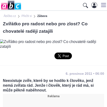
Ábíčko.cz
Přečti si
Zábava
Zvířátko pro radost nebo pro zlost? Co
chovatelé raději zatajili
6. prosince 2011 • 06:00
Neexistuje zvíře, které by se hodilo k člověku, jenž
nemá zvířata rád. Jenže i člověk, který je rád má, si
může pěkně naběhnout.