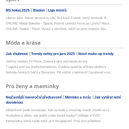
MS hokej 2025
Biatlon
Liga mistrů
Liberec baví. Máme obrovskou sílu, říká kouč Fodrek, který nechválí. B...
ONLINE: Mladá Boleslav - Sparta. Potvrdí Letenští formu po Lyonu? Mace...
ONLINE: Teplice - Plzeň. Hyský v ohrožení, udrží se proti rozjetým Sev...
Móda a krása
Jak zhubnout
Trendy nehty pro jaro 2025
Nové make-up trendy
Jiskřivý mejdan TV Prima: Známá trojice odcházela do tmy
Tragická smrt na Jindřichohradecku: Cyklista spadl do příkopu plného k...
Nehoda českých řidičů v Bavorsku: Pět vážně zraněných! Zasahoval vrtul...
Pro ženy a maminky
Nejčastější novoroční předsevzetí
Miminko a mráz
Jak vybírat letní
dovolenou
Dědečkové podle horoskopu. Kdo se bude s vnoučaty mazlit, chodit na vý...
Houbaření s dětmi. Jak dobře znáte české houby? Udělejte si KVÍZ!
Kamarádka, která zažila totéž, je k nezaplacení. Proč jsou přátelství ...