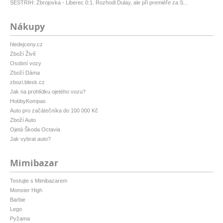
SESTŘIH: Zbrojovka - Liberec 0:1. Rozhodl Dulay, ale při premiéře za S...
Nákupy
hledejceny.cz
Zboží Živě
Osobní vozy
Zboží Dáma
zbozi.blesk.cz
Jak na prohlídku ojetého vozu?
HobbyKompas
Auto pro začátečníka do 100 000 Kč
Zboží Auto
Ojetá Škoda Octavia
Jak vybrat auto?
Mimibazar
Testujte s Mimibazarem
Monster High
Barbie
Lego
Pyžama