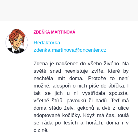
ZDEŇKA MARTINOVÁ
Redaktorka
zdenka.martinova@cncenter.cz
Zdena je nadšenec do všeho živého. Na
světě snad neexistuje zvíře, které by
nechtěla mít doma. Protože to není
možné, alespoň o nich píše do ábíčka. I
tak se jich u ní vystřídala spousta,
včetně štírů, pavouků či hadů. Teď má
doma stádo želv, gekonů a dvě z ulice
adoptované kočičky. Když má čas, toulá
se ráda po lesích a horách, doma i v
cizině.