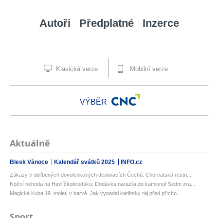
Autoři
Předplatné
Inzerce
Klasická verze
Mobilní verze
VÝBĚR
Aktuálně
Blesk Vánoce
Kalendář svátků 2025
INFO.cz
Zákazy v oblíbených dovolenkových destinacích Čechů: Chorvatská restri...
Noční nehoda na Havlíčkobrodsku: Dodávka narazila do kamionu! Sedm zra...
Magická Kuba 19. století v barvě. Jak vypadal karibský ráj před přícho...
Sport