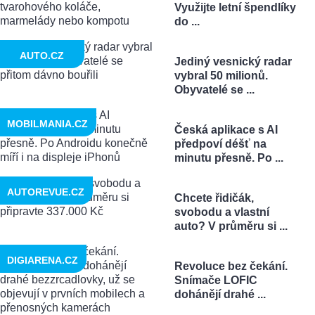
Využijte letní špendlíky
do ...
AUTO.CZ
Jediný vesnický radar
vybral 50 milionů.
Obyvatelé se ...
MOBILMANIA.CZ
Česká aplikace s AI
předpoví déšť na
minutu přesně. Po ...
AUTOREVUE.CZ
Chcete řidičák,
svobodu a vlastní
auto? V průměru si ...
DIGIARENA.CZ
Revoluce bez čekání.
Snímače LOFIC
dohánějí drahé ...