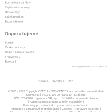
Kosmetika a parfémy
Teplákové soupravy
Dětské boty
Ložní povlečení
Bazar nábytku
Doporučujeme
Starjob
České podcasty
Rádio a zábava pro děti
Frekvence 1
Evropa 2
patička vygenerovaná: 11:10:15 08.08.2026
Inzerce
Redakce
RSS
© 2001 - 2026 Copyright
CZECH NEWS CENTER a.s.
se sídlem náměstí Marie
Schmolkové 3493/1, 100 00 Praha 10 - Strašnice,
IČO: 02346826, zapsána v OR, sp.zn. B 19490 a dodavatelé obsahu
Autorská práva k publikovaným materiálům
Podmínky pro užívání služby informační společnosti
Informace o zpracování osobních údajů
Cookies
Nastavení soukromí