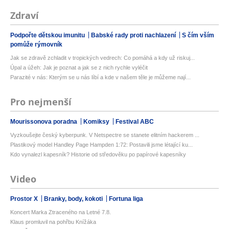
Zdraví
Podpořte dětskou imunitu
Babské rady proti nachlazení
S čím vším
pomůže rýmovník
Jak se zdravě zchladit v tropických vedrech: Co pomáhá a kdy už riskuj...
Úpal a úžeh: Jak je poznat a jak se z nich rychle vyléčit
Parazité v nás: Kterým se u nás líbí a kde v našem těle je můžeme nají...
Pro nejmenší
Mourissonova poradna
Komiksy
Festival ABC
Vyzkoušejte český kyberpunk. V Netspectre se stanete elitním hackerem ...
Plastikový model Handley Page Hampden 1:72: Postavili jsme létající ku...
Kdo vynalezl kapesník? Historie od středověku po papírové kapesníky
Video
Prostor X
Branky, body, kokoti
Fortuna liga
Koncert Marka Ztraceného na Letné 7.8.
Klaus promluvil na pohřbu Knížáka