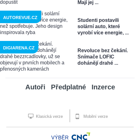
Mají jej ...
AUTOREVUE.CZ
Studenti postavili
solární auto, které
vyrobí více energie, ...
DIGIARENA.CZ
Revoluce bez čekání.
Snímače LOFIC
dohánějí drahé ...
Autoři
Předplatné
Inzerce
Klasická verze
Mobilní verze
VÝBĚR