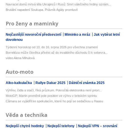
Navracel domů mrtvá těla Ukrajinců i Rusů: Smrt válečného hrdiny oznám...
Brutální napadení Soukupa. Právník Agáty promluvil
Pro ženy a maminky
Nejčastější novoroční předsevzetí
Miminko a mráz
Jak vybírat letní
dovolenou
Týdenní horoskop od 10. do 16. srpna 2026 pro všechna znamení
Borrelióza může člověka přivést až do invalidního důchodu či k sebevra...
video Alena Mihulová
Auto-moto
Alko-kalkulačka
Rallye Dakar 2025
Dálniční známka 2025
Výhřev, čidla a stačí, říká průzkum. Pokročilá elektronika není priori...
MotoGP: Martin proměnil pole position ve výhru v britském sprintu
Câmara se vyjádřil ke spekulacím, které ho pojí se sedačkou u Haasu
Věda a technika
Nejlepší chytré hodinky
Nejlepší telefony
Nejlepší VPN – srovnání