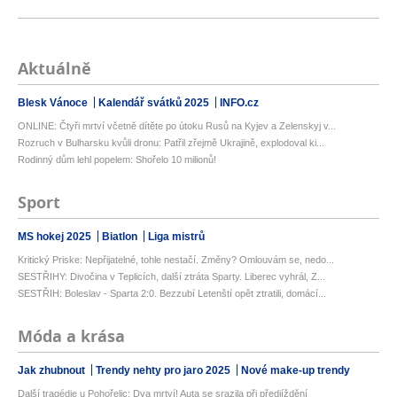
Aktuálně
Blesk Vánoce
Kalendář svátků 2025
INFO.cz
ONLINE: Čtyři mrtví včetně dítěte po útoku Rusů na Kyjev a Zelenskyj v...
Rozruch v Bulharsku kvůli dronu: Patřil zřejmě Ukrajině, explodoval ki...
Rodinný dům lehl popelem: Shořelo 10 milionů!
Sport
MS hokej 2025
Biatlon
Liga mistrů
Kritický Priske: Nepřijatelné, tohle nestačí. Změny? Omlouvám se, nedo...
SESTŘIHY: Divočina v Teplicích, další ztráta Sparty. Liberec vyhrál, Z...
SESTŘIH: Boleslav - Sparta 2:0. Bezzubí Letenští opět ztratili, domácí...
Móda a krása
Jak zhubnout
Trendy nehty pro jaro 2025
Nové make-up trendy
Další tragédie u Pohořelic: Dva mrtví! Auta se srazila při předjíždění