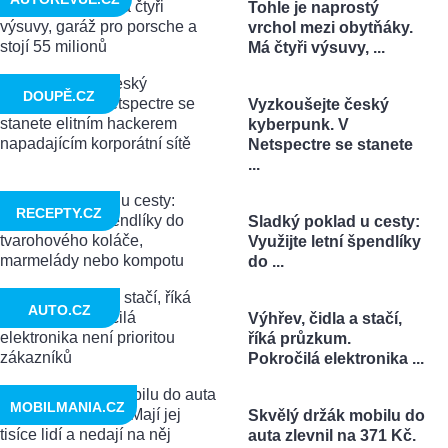
Tohle je naprostý
vrchol mezi obytňáky.
Má čtyři výsuvy, ...
DOUPĚ.CZ
Vyzkoušejte český
kyberpunk. V
Netspectre se stanete
...
RECEPTY.CZ
Sladký poklad u cesty:
Využijte letní špendlíky
do ...
AUTO.CZ
Výhřev, čidla a stačí,
říká průzkum.
Pokročilá elektronika ...
MOBILMANIA.CZ
Skvělý držák mobilu do
auta zlevnil na 371 Kč.