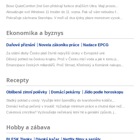
Bose QuietComfort 2nd Gen přebírají funkce dražších Ultra. Mají prosto...
Aktualizujte své Windows 11 Insider do 11. srpna. Pak už vám nebudou f...
Pokračuje záchrana Starshipu. V moři už dva týdny plave monstrum vysok...
Ekonomika a byznys
Daňové přiznání
Novela zákoníku práce
Nadace EPCG
Za státní dluhy Česko platí čtvrté nejvyšší úroky v Evropské unii
Děsivý pohled na českou krajinu. Proč v Česku mizí voda a jak k tomu p...
Emancipace českých miliardářů. Proč Strnad, Křetínský a Komárek nakupu...
Recepty
Oblíbené zimní polévky
Domácí pekárny
Jídlo podle horoskopu
Sladký poklad u cesty: Využijte letní špendlíky do tvarohového koláče,...
Domácí kečup pečený v troubě: Vyžaduje minimum práce a chutná lépe než...
Cuketová zmrzlina? Vyzkoušejte nečekaný letní hit a geniální způsob, j...
Hobby a zábava
BLESK Tlapky
Divoký kačer
Netflix filmy a seriály