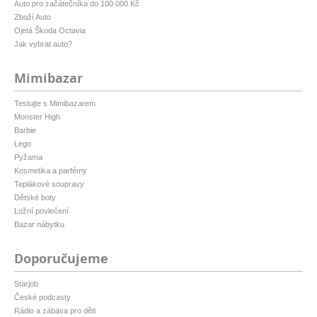
Auto pro začátečníka do 100 000 Kč
Zboží Auto
Ojetá Škoda Octavia
Jak vybrat auto?
Mimibazar
Testujte s Mimibazarem
Monster High
Barbie
Lego
Pyžama
Kosmetika a parfémy
Teplákové soupravy
Dětské boty
Ložní povlečení
Bazar nábytku
Doporučujeme
Starjob
České podcasty
Rádio a zábava pro děti