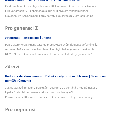
Cestovní horečka šlechty: Chuďas z Klatovska otrokářem v Jižní Americe
Filip Vondrášek: V Jižní Americe si lidé plují životem mnohem lehčeji,...
Osvěžení ve Schladmingu: Lamy, ferraty i koulovačka v létě jsou jen pá...
Pro generaci Z
#inspirace
#wellbeing
#news
Pop Culture Wrap: Ariana Grande promluvila o svém ústupu z veřejného ž...
Alt news: MGK v tom zas lítá, Jared Leto byl obviněný ze sexuálního ob...
RECEPT: Perfektní letní kombinace, které tě zchladí, i kdybys nechtěl*...
Zdraví
Podpořte dětskou imunitu
Babské rady proti nachlazení
S čím vším
pomůže rýmovník
Jak se zdravě zchladit v tropických vedrech: Co pomáhá a kdy už riskuj...
Úpal a úžeh: Jak je poznat a jak se z nich rychle vyléčit
Parazité v nás: Kterým se u nás líbí a kde v našem těle je můžeme nají...
Pro nejmenší