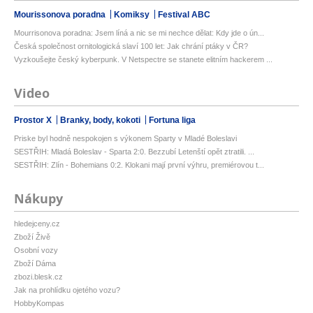
Mourissonova poradna
Komiksy
Festival ABC
Mourrisonova poradna: Jsem líná a nic se mi nechce dělat: Kdy jde o ún...
Česká společnost ornitologická slaví 100 let: Jak chrání ptáky v ČR?
Vyzkoušejte český kyberpunk. V Netspectre se stanete elitním hackerem ...
Video
Prostor X
Branky, body, kokoti
Fortuna liga
Priske byl hodně nespokojen s výkonem Sparty v Mladé Boleslavi
SESTŘIH: Mladá Boleslav - Sparta 2:0. Bezzubí Letenští opět ztratili. ...
SESTŘIH: Zlín - Bohemians 0:2. Klokani mají první výhru, premiérovou t...
Nákupy
hledejceny.cz
Zboží Živě
Osobní vozy
Zboží Dáma
zbozi.blesk.cz
Jak na prohlídku ojetého vozu?
HobbyKompas