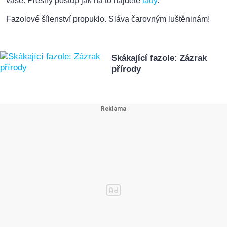
vaše. Přesný postup jak na to najdete
tady
.
Fazolové šílenství propuklo. Sláva čarovným luštěninám!
Skákající fazole: Zázrak
přírody