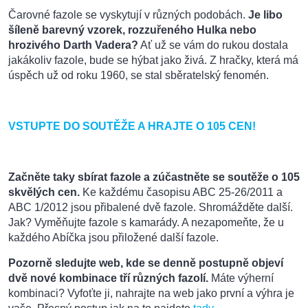
Čarovné fazole se vyskytují v různých podobách.
Je libo
šíleně barevný vzorek, rozzuřeného Hulka nebo
hrozivého Darth Vadera?
Ať už se vám do rukou dostala
jakákoliv fazole, bude se hýbat jako živá. Z hračky, která má
úspěch už od roku 1960, se stal sběratelský fenomén.
VSTUPTE DO SOUTĚŽE A HRAJTE O 105 CEN!
Začněte taky sbírat fazole a zúčastněte se soutěže o 105
skvělých cen.
Ke každému časopisu ABC 25-26/2011 a
ABC 1/2012 jsou přibalené dvě fazole. Shromážděte další.
Jak? Vyměňujte fazole s kamarády. A nezapomeňte, že u
každého Abíčka jsou přiložené další fazole.
Pozorně sledujte web, kde se denně postupně objeví
dvě nové kombinace tří různých fazolí.
Máte výherní
kombinaci? Vyfoťte ji, nahrajte na web jako první a výhra je