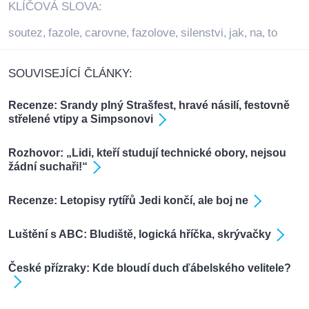
KLÍČOVÁ SLOVA:
soutez
fazole
carovne
fazolove
silenstvi
jak
na
to
,
,
,
,
,
,
,
SOUVISEJÍCÍ ČLÁNKY:
Recenze: Srandy plný Strašfest, hravé násilí, festovně
střelené vtipy a Simpsonovi
Rozhovor: „Lidi, kteří studují technické obory, nejsou
žádní suchaři!“
Recenze: Letopisy rytířů Jedi končí, ale boj ne
Luštění s ABC: Bludiště, logická hříčka, skrývačky
České přízraky: Kde bloudí duch ďábelského velitele?