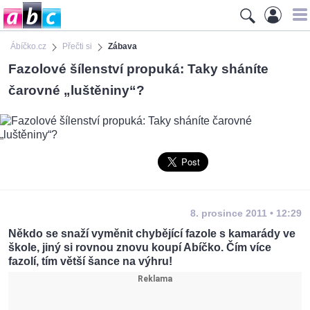
Ábíčko.cz
Přečti si
Zábava
Fazolové šílenství propuká: Taky sháníte
čarovné „luštěniny“?
8. prosince 2011 • 12:29
Někdo se snaží vyměnit chybějící fazole s kamarády ve
škole, jiný si rovnou znovu koupí Abíčko. Čím více
fazolí, tím větší šance na výhru!