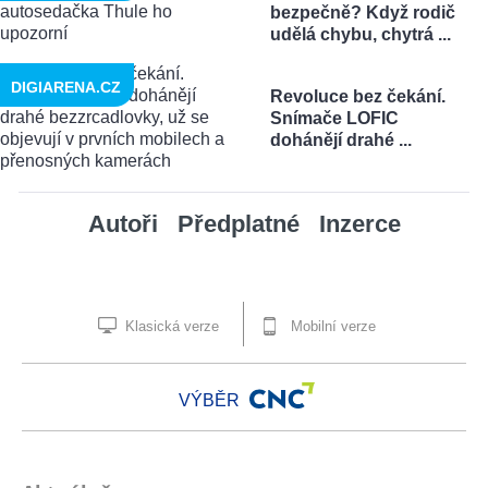
bezpečně? Když rodič
udělá chybu, chytrá ...
DIGIARENA.CZ
Revoluce bez čekání.
Snímače LOFIC
dohánějí drahé ...
Autoři
Předplatné
Inzerce
Klasická verze
Mobilní verze
VÝBĚR