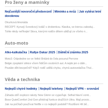
Pro ženy a maminky
Nejčastější novoroční předsevzetí
Miminko a mráz
Jak vybírat letní
dovolenou
Okurková limonáda
RECEPT: Kynutý švestkový koláč s drobenkou. Klasika, se kterou zaboduj...
Tohle nikdy neříkejte! Slova, kterými rodiče dětem ubližují ze všeho n...
Auto-moto
Alko-kalkulačka
Rallye Dakar 2025
Dálniční známka 2025
Moto3: Odpoledne se ve Velké Británii do čela posunul Perrone
Belgie zpoplatní silnice všem řidičům osobních aut. A nejde jen o dáln...
Poutáte děti bezpečně? Když rodič udělá chybu, chytrá autosedačka Thul...
Věda a technika
Nejlepší chytré hodinky
Nejlepší telefony
Nejlepší VPN – srovnání
Záhada obří exploze rakety New Glenn se vyjasňuje. Selhal hlavní venti...
Bose QuietComfort 2nd Gen přebírají funkce dražších Ultra. Mají prosto...
Jak na počítači používat Netflix v co nejlepší podobě? Rozlišení 4K bě...