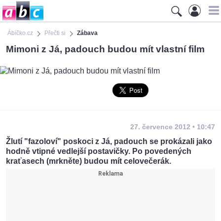
Ábíčko.cz
Přečti si
Zábava
Mimoni z Já, padouch budou mít vlastní film
27. července 2012 • 10:47
Žlutí "fazoloví" poskoci z Já, padouch se prokázali jako
hodně vtipné vedlejší postavičky. Po povedených
kraťasech (mrkněte) budou mít celovečerák.