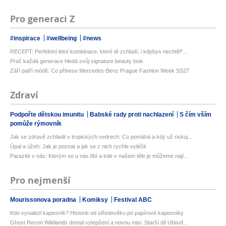
Pro generaci Z
#inspirace
#wellbeing
#news
RECEPT: Perfektní letní kombinace, které tě zchladí, i kdybys nechtěl*...
Proč každá generace hledá svůj signature beauty look
Září patří módě: Co přinese Mercedes-Benz Prague Fashion Week SS27
Zdraví
Podpořte dětskou imunitu
Babské rady proti nachlazení
S čím vším
pomůže rýmovník
Jak se zdravě zchladit v tropických vedrech: Co pomáhá a kdy už riskuj...
Úpal a úžeh: Jak je poznat a jak se z nich rychle vyléčit
Parazité v nás: Kterým se u nás líbí a kde v našem těle je můžeme nají...
Pro nejmenší
Mourissonova poradna
Komiksy
Festival ABC
Kdo vynalezl kapesník? Historie od středověku po papírové kapesníky
Ghost Recon Wildlands dostal vylepšení a novou misi. Starší díl Ubisof...