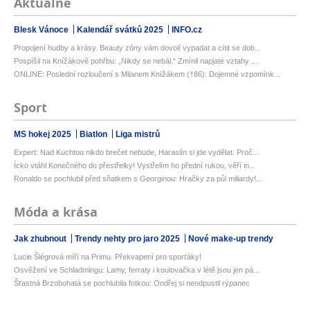
Aktuálně
Blesk Vánoce
Kalendář svátků 2025
INFO.cz
Propojení hudby a krásy. Beauty zóny vám dovolí vypadat a cítit se dob...
Pospíšil na Knížákově pohřbu: „Nikdy se nebál.“ Zmínil napjaté vztahy ...
ONLINE: Poslední rozloučení s Milanem Knížákem (†86): Dojemné vzpomínk...
Sport
MS hokej 2025
Biatlon
Liga mistrů
Expert: Nad Kuchtou nikdo brečet nebude, Haraslín si jde vydělat. Proč...
Ícko vtáhl Konečného do přestřelky! Vystřelím ho přední rukou, věří in...
Ronaldo se pochlubil před sňatkem s Georginou: Hračky za půl miliardy!...
Móda a krása
Jak zhubnout
Trendy nehty pro jaro 2025
Nové make-up trendy
Lucie Šlégrová míří na Primu. Překvapení pro sporťáky!
Osvěžení ve Schladmingu: Lamy, ferraty i koulovačka v létě jsou jen pá...
Šťastná Brzobohatá se pochlubila fotkou: Ondřej si neodpustil rýpanec