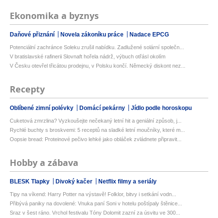
Ekonomika a byznys
Daňové přiznání
Novela zákoníku práce
Nadace EPCG
Potenciální zachránce Soleku zrušil nabídku. Zadlužené solární společn...
V bratislavské rafinerii Slovnaft hořela nádrž, výbuch otřásl okolím
V Česku otevřel třicátou prodejnu, v Polsku končí. Německý diskont nez...
Recepty
Oblíbené zimní polévky
Domácí pekárny
Jídlo podle horoskopu
Cuketová zmrzlina? Vyzkoušejte nečekaný letní hit a geniální způsob, j...
Rychlé buchty s broskvemi: 5 receptů na sladké letní moučníky, které m...
Oopsie bread: Proteinové pečivo lehké jako obláček zvládnete připravit...
Hobby a zábava
BLESK Tlapky
Divoký kačer
Netflix filmy a seriály
Tipy na víkend: Harry Potter na výstavě! Folklor, bitvy i setkání vodn...
Přibývá paniky na dovolené: Vnuka paní Soni v hotelu poštípaly štěnice...
Sraz v šest ráno. Vrchol festivalu Tóny Dolomit zazní za úsvitu ve 300...