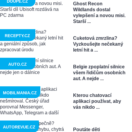
DOUPĚ.CZ
Ghost Recon
Wildlands dostal
vylepšení a novou misi.
Starší ...
RECEPTY.CZ
Cuketová zmrzlina?
Vyzkoušejte nečekaný
letní hit a ...
AUTO.CZ
Belgie zpoplatní silnice
všem řidičům osobních
aut. A nejde ...
MOBILMANIA.CZ
Kterou chatovací
aplikaci používat, aby
vás nikdo ...
AUTOREVUE.CZ
Poutáte děti