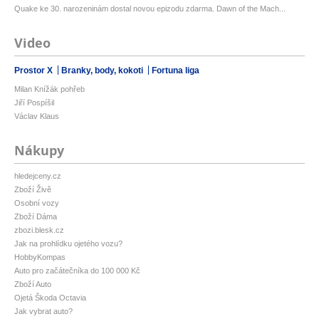
Quake ke 30. narozeninám dostal novou epizodu zdarma. Dawn of the Mach...
Video
Prostor X
Branky, body, kokoti
Fortuna liga
Milan Knížák pohřeb
Jiří Pospíšil
Václav Klaus
Nákupy
hledejceny.cz
Zboží Živě
Osobní vozy
Zboží Dáma
zbozi.blesk.cz
Jak na prohlídku ojetého vozu?
HobbyKompas
Auto pro začátečníka do 100 000 Kč
Zboží Auto
Ojetá Škoda Octavia
Jak vybrat auto?