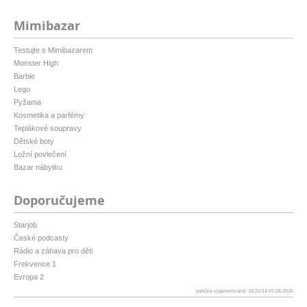
Mimibazar
Testujte s Mimibazarem
Monster High
Barbie
Lego
Pyžama
Kosmetika a parfémy
Teplákové soupravy
Dětské boty
Ložní povlečení
Bazar nábytku
Doporučujeme
Starjob
České podcasty
Rádio a zábava pro děti
Frekvence 1
Evropa 2
patička vygenerovaná: 16:20:14 07.08.2026