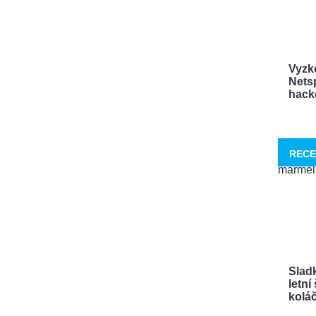
Vyzk
Netsp
hacke
RECE
Sladk
letn
koláče