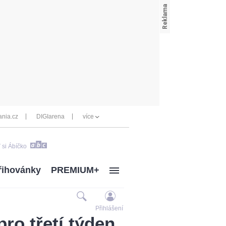
nia.cz
DIGIarena
více
 si Ábíčko
řihovánky
PREMIUM+
Přihlášení
pro třetí týden