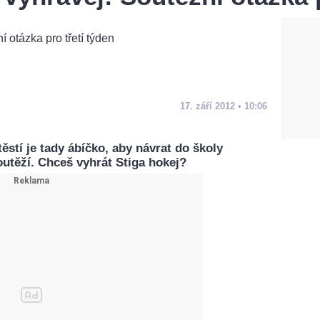
17. září 2012 • 10:06
ěstí je tady ábíčko, aby návrat do školy
utěží. Chceš vyhrát Stiga hokej?