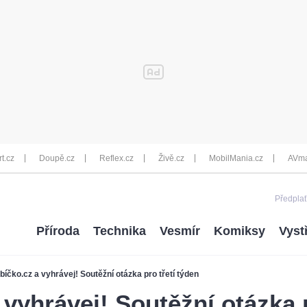
rt.cz
Doupě.cz
Reflex.cz
Živě.cz
MobilMania.cz
AVma
Předplať
Příroda
Technika
Vesmír
Komiksy
Vyst
ábíčko.cz a vyhrávej! Soutěžní otázka pro třetí týden
 vyhrávej! Soutěžní otázka 