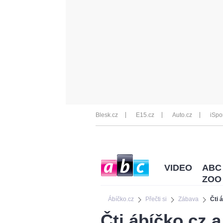
Blesk.cz
E15.cz
Auto.cz
iSpo
VIDEO
ABC
ZOO
Ábíčko.cz
Přečti si
Zábava
Čti 
Čti ábíčko.cz a