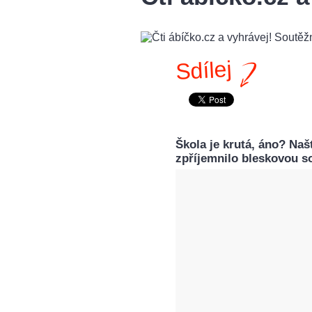
Sdílej
Škola je krutá, áno? Našt
zpříjemnilo bleskovou so