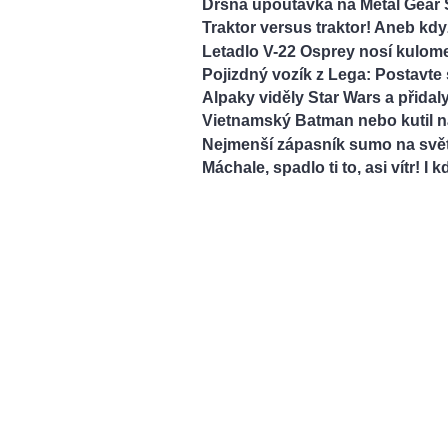
Drsná upoutávka na Metal Gear 
Traktor versus traktor! Aneb kdy
Letadlo V-22 Osprey nosí kulome
Pojizdný vozík z Lega: Postavte s
Alpaky viděly Star Wars a přidal
Vietnamský Batman nebo kutil 
Nejmenší zápasník sumo na svět
Máchale, spadlo ti to, asi vítr! 