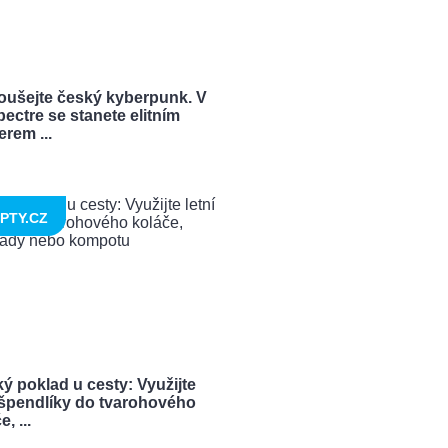
oušejte český kyberpunk. V
ectre se stanete elitním
rem ...
PTY.CZ
ý poklad u cesty: Využijte
í špendlíky do tvarohového
, ...