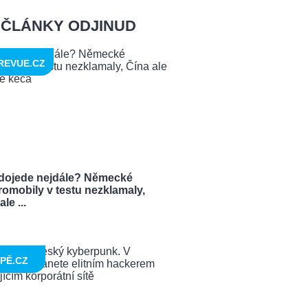
ČLÁNKY ODJINUD
REVUE.CZ
dojede nejdále? Německé
romobily v testu nezklamaly,
le ...
PĚ.CZ