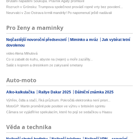
Brutální napadení Soukupa. Právník Agáty promluvil
Rozruch v Grónsku: Trumpova společnost provádí ropné vrty bez povolení...
Neurvalci v Zoo Ostrava krmili mandrily! Po napomenutí ještě nadávali
Pro ženy a maminky
Nejčastější novoroční předsevzetí
Miminko a mráz
Jak vybírat letní
dovolenou
video Alena Mihulová
Co si zabalit do kufru, abyste na (nejen) u moře zazářily...
Salát s koprem a dresinkem ze zakysané smetany
Auto-moto
Alko-kalkulačka
Rallye Dakar 2025
Dálniční známka 2025
Výhřev, čidla a stačí, říká průzkum. Pokročilá elektronika není priori...
MotoGP: Martin proměnil pole position ve výhru v britském sprintu
Câmara se vyjádřil ke spekulacím, které ho pojí se sedačkou u Haasu
Věda a technika