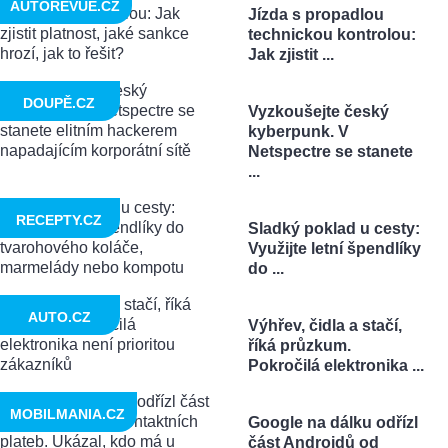
AUTOREVUE.CZ
Jízda s propadlou
technickou kontrolou:
Jak zjistit ...
DOUPĚ.CZ
Vyzkoušejte český
kyberpunk. V
Netspectre se stanete
...
RECEPTY.CZ
Sladký poklad u cesty:
Využijte letní špendlíky
do ...
AUTO.CZ
Výhřev, čidla a stačí,
říká průzkum.
Pokročilá elektronika ...
MOBILMANIA.CZ
Google na dálku odřízl
část Androidů od