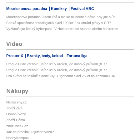
Mourissonova poradna
Komiksy
Festival ABC
Mourrisonova poradna: Jsem líná a nic se mi nechce dělat: Kdy jde o ún...
Česká společnost ornitologická slaví 100 let: Jak chrání ptáky v ČR?
Vyzkoušejte český kyberpunk. V Netspectre se stanete elitním hackerem ...
Video
Prostor X
Branky, body, kokoti
Fortuna liga
Prague Pride vrcholí: Tisíce lidí v ulicích, jde duhový průvod! (8. sr...
Prague Pride vrcholí: Tisíce lidí v ulicích, jde duhový průvod! (8. sr...
Hra světel na fasádě slavné vily: Tugendhat slaví 25 let na seznamu UN...
Nákupy
hledejceny.cz
Zboží Živě
Osobní vozy
Zboží Dáma
zbozi.blesk.cz
Jak na prohlídku ojetého vozu?
HobbyKompas