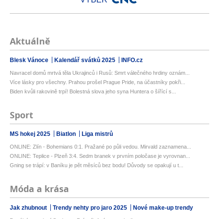
Aktuálně
Blesk Vánoce
Kalendář svátků 2025
INFO.cz
Navracel domů mrtvá těla Ukrajinců i Rusů: Smrt válečného hrdiny oznám...
Více lásky pro všechny. Prahou prošel Prague Pride, na účastníky pokři...
Biden kvůli rakovině trpí! Bolestná slova jeho syna Huntera o šířící s...
Sport
MS hokej 2025
Biatlon
Liga mistrů
ONLINE: Zlín - Bohemians 0:1. Pražané po půli vedou. Mirvald zaznamena...
ONLINE: Teplice - Plzeň 3:4. Sedm branek v prvním poločase je vyrovnan...
Gning se trápí: v Baníku je pět měsíců bez bodu! Důvody se opakují u t...
Móda a krása
Jak zhubnout
Trendy nehty pro jaro 2025
Nové make-up trendy