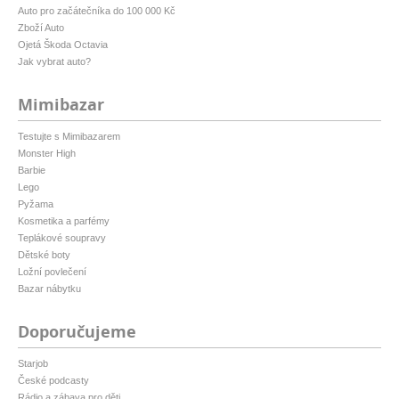
Auto pro začátečníka do 100 000 Kč
Zboží Auto
Ojetá Škoda Octavia
Jak vybrat auto?
Mimibazar
Testujte s Mimibazarem
Monster High
Barbie
Lego
Pyžama
Kosmetika a parfémy
Teplákové soupravy
Dětské boty
Ložní povlečení
Bazar nábytku
Doporučujeme
Starjob
České podcasty
Rádio a zábava pro děti