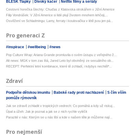
BLESK Tlapky
Divoký kačer
Netflix filmy a seriály
Cestovní horečka šlechty: Chuďas z Klatovska otrokářem v Jižní Americe
Filip Vondrášek: V Jižní Americe si lidé plují životem mnohem lehčeji,...
Osvěžení ve Schladmingu: Lamy, ferraty i koulovačka v létě jsou jen pá...
Pro generaci Z
#inspirace
#wellbeing
#news
Pop Culture Wrap: Ariana Grande promluvila o svém ústupu z veřejného ž...
Alt news: MGK v tom zas lítá, Jared Leto byl obviněný ze sexuálního ob...
RECEPT: Perfektní letní kombinace, které tě zchladí, i kdybys nechtěl*...
Zdraví
Podpořte dětskou imunitu
Babské rady proti nachlazení
S čím vším
pomůže rýmovník
Jak se zdravě zchladit v tropických vedrech: Co pomáhá a kdy už riskuj...
Úpal a úžeh: Jak je poznat a jak se z nich rychle vyléčit
Parazité v nás: Kterým se u nás líbí a kde v našem těle je můžeme nají...
Pro nejmenší