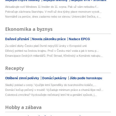
Nejlepší chytré hodinky
Nejlepší telefony
Nejlepší VPN – srovnání
Aktualizujte své Windows 11 Insider do 11. srpna. Pak už vám nebudou f...
Pokračuje záchrana Starshipu. V moři už dva týdny plave monstrum vysok...
Normálně za peníze, dnes zadarmo nebo se slevou: Univerzální čtečka, c...
Ekonomika a byznys
Daňové přiznání
Novela zákoníku práce
Nadace EPCG
Za státní dluhy Česko platí čtvrté nejvyšší úroky v Evropské unii
Děsivý pohled na českou krajinu. Proč v Česku mizí voda a jak k tomu p...
Emancipace českých miliardářů. Proč Strnad, Křetínský a Komárek nakupu...
Recepty
Oblíbené zimní polévky
Domácí pekárny
Jídlo podle horoskopu
Sladký poklad u cesty: Využijte letní špendlíky do tvarohového koláče,...
Domácí kečup pečený v troubě: Vyžaduje minimum práce a chutná lépe než...
Cuketová zmrzlina? Vyzkoušejte nečekaný letní hit a geniální způsob, j...
Hobby a zábava