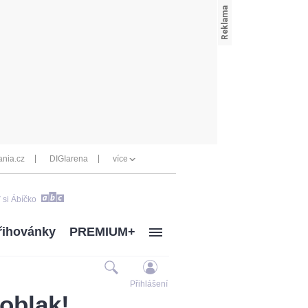
nia.cz
DIGIarena
více
 si Ábíčko
řihovánky
PREMIUM+
Přihlášení
 oblak!