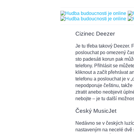
Cizinec Deezer
Je tu třeba takový Deezer. 
poslouchat po omezený čas 
sto padesáti korun pak může
telefony. Přihlásit se může
kliknout a začít přehrávat
telefonu a poslouchat je v 
nepodporuje češtinu, takže
ztratit anebo neobjevit úpln
nebojte – je tu další možnos
Český MusicJet
Nedávno se v českých luzíc
nastaveným na necelé dvě 