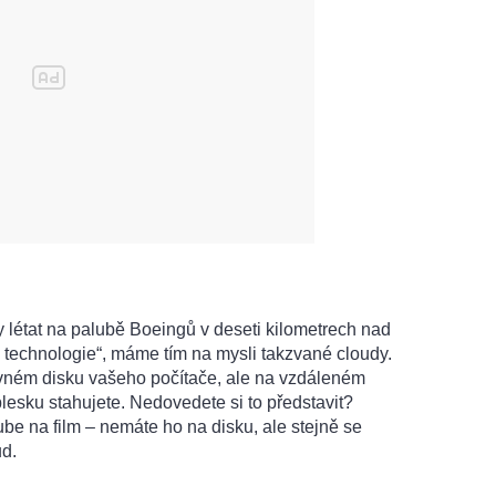
 létat na palubě Boeingů v deseti kilometrech nad
 technologie“, máme tím na mysli takzvané cloudy.
vném disku vašeho počítače, ale na vzdáleném
blesku stahujete. Nedovedete si to představit?
be na film – nemáte ho na disku, ale stejně se
ud.