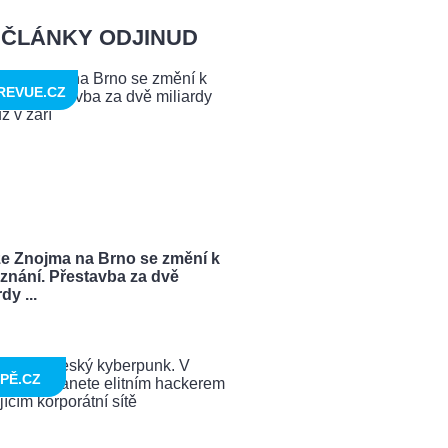
ČLÁNKY ODJINUD
REVUE.CZ
ze Znojma na Brno se změní k
znání. Přestavba za dvě
dy ...
PĚ.CZ