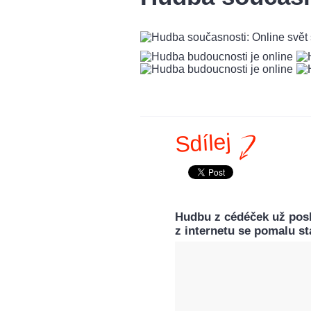
Sdílej
Hudbu z cédéček už posl
z internetu se pomalu st