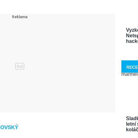
Vyzk
Netsp
hacke
RECE
Sladk
letn
ROVSKÝ
koláče