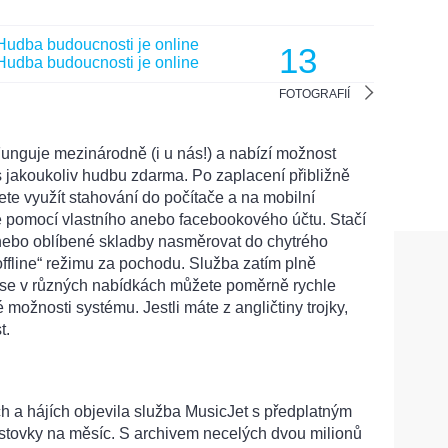
13
FOTOGRAFIÍ
Funguje mezinárodně (i u nás!) a nabízí možnost
jakoukoliv hudbu zdarma. Po zaplacení přibližně
te využít stahování do počítače a na mobilní
te pomocí vlastního anebo facebookového účtu. Stačí
 anebo oblíbené skladby nasměrovat do chytrého
„offline“ režimu za pochodu. Služba zatím plně
 se v různých nabídkách můžete poměrně rychle
é možnosti systému. Jestli máte z angličtiny trojky,
t.
h a hájích objevila služba MusicJet s předplatným
stovky na měsíc. S archivem necelých dvou milionů