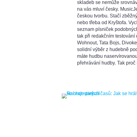
skladeb se nemůže srovnáva
na vás mluví česky. MusicJ
českou tvorbu. Stačí zběžn
nebo třeba od Kryštofa. Vyc
seznam písniček podobných t
tak při redakčním testování 
Wohnout, Tata Bojs, Divok
solidní výběr z hudebně pod
máte hudbu naservírovanou
přehrávání hudby. Tak proč