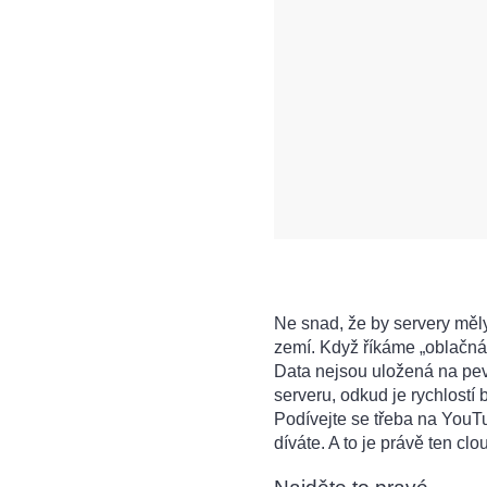
Ne snad, že by servery měly
zemí. Když říkáme „oblačná
Data nejsou uložená na pe
serveru, odkud je rychlostí 
Podívejte se třeba na YouTu
díváte. A to je právě ten clo