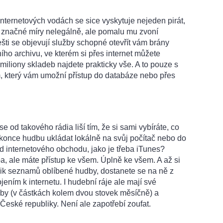
internetových vodách se sice vyskytuje nejeden pirát,
o značné míry nelegálně, ale pomalu mu zvoní
ti se objevují služby schopné otevřít vám brány
o archivu, ve kterém si přes internet můžete
 miliony skladeb najdete prakticky vše. A to pouze s
 který vám umožní přístup do databáze nebo přes
 od takového rádia liší tím, že si sami vybíráte, co
konce hudbu ukládat lokálně na svůj počítač nebo do
 od internetového obchodu, jako je třeba iTunes?
ba, ale máte přístup ke všem. Úplně ke všem. A až si
olik seznamů oblíbené hudby, dostanete se na ně z
jením k internetu. I hudební ráje ale mají své
by (v částkách kolem dvou stovek měsíčně) a
České republiky. Není ale zapotřebí zoufat.