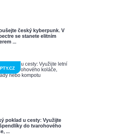
oušejte český kyberpunk. V
ectre se stanete elitním
rem ...
PTY.CZ
ý poklad u cesty: Využijte
í špendlíky do tvarohového
, ...