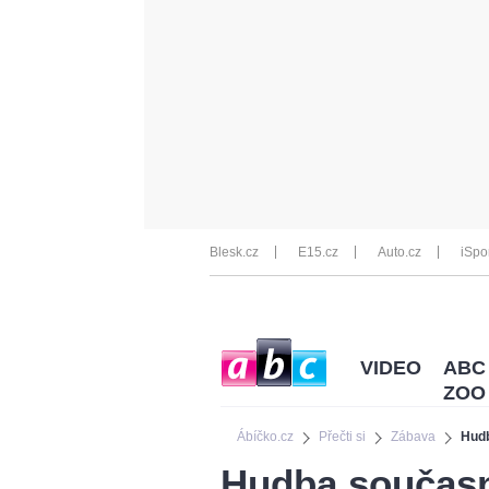
Blesk.cz
E15.cz
Auto.cz
iSpo
VIDEO
ABC
ZOO
Ábíčko.cz
Přečti si
Zábava
Hudb
Hudba současno