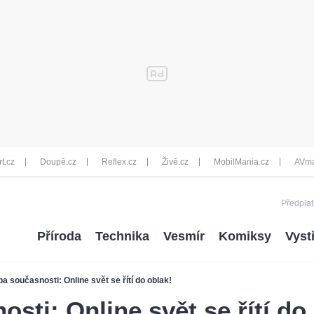
rt.cz
Doupě.cz
Reflex.cz
Živě.cz
MobilMania.cz
AVma
Předplať
Příroda
Technika
Vesmír
Komiksy
Vyst
a současnosti: Online svět se řítí do oblak!
sti: Online svět se řítí do