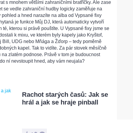
t s mnohem většími zahraničními bratříčky. Ale zase
et se vedle zahraniční hudby logicky zaměřuje na
ý pohled a hned narazíte na alba od Vypsané fixy
hytaná je funkce Můj DJ, která automaticky vytvoří
é, kterou si právě pouštíte. U Vypsané fixy jsme se
dostali k mixu, ve kterém byly kapely jako Kryštof,
ej Bill, UDG nebo Mňága a Žďorp – tedy poměrně
obných kapel. Tak to vidíte. Za pár stovek měsíčně
 na zlatém podnose. Právě v tom je budoucnost
 do ní nevstoupit hned, aby vám neujala?
Rachot starých časů: Jak se
hrál a jak se hraje pinball