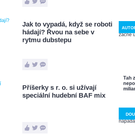
Jak to vypadá, když se roboti
AUTO
hádají? Řvou na sebe v
rytmu dubstepu
Tah 
nepo
Příšerky s r. o. si užívají
miliar
speciální hudební BAF mix
DOU