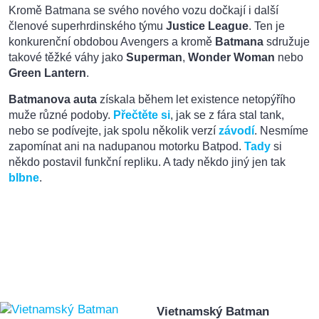
Kromě Batmana se svého nového vozu dočkají i další
členové superhrdinského týmu
Justice League
. Ten je
konkurenční obdobou Avengers a kromě
Batmana
sdružuje
takové těžké váhy jako
Superman
,
Wonder Woman
nebo
Green Lantern
.
Batmanova auta
získala během let existence netopýřího
muže různé podoby.
Přečtěte si
, jak se z fára stal tank,
nebo se podívejte, jak spolu několik verzí
závodí
. Nesmíme
zapomínat ani na nadupanou motorku Batpod.
Tady
si
někdo postavil funkční repliku. A tady někdo jiný jen tak
blbne
.
Vietnamský Batman