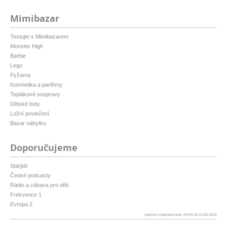
Mimibazar
Testujte s Mimibazarem
Monster High
Barbie
Lego
Pyžama
Kosmetika a parfémy
Teplákové soupravy
Dětské boty
Ložní povlečení
Bazar nábytku
Doporučujeme
Starjob
České podcasty
Rádio a zábava pro děti
Frekvence 1
Evropa 2
patička vygenerovaná: 04:00:18 10.08.2026