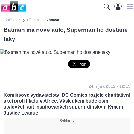
Ábíčko.cz
Přečti si
Zábava
Batman má nové auto, Superman ho dostane
taky
24. října 2012 • 12:15
Komiksové vydavatelství DC Comics rozjelo charitativní
akci proti hladu v Africe. Výsledkem bude osm
stylových aut inspirovaných superhrdinským týmem
Justice League.