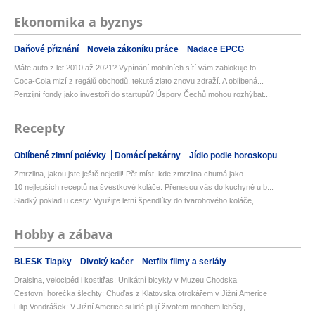
Ekonomika a byznys
Daňové přiznání
Novela zákoníku práce
Nadace EPCG
Máte auto z let 2010 až 2021? Vypínání mobilních sítí vám zablokuje to...
Coca-Cola mizí z regálů obchodů, tekuté zlato znovu zdraží. A oblíbená...
Penzijní fondy jako investoři do startupů? Úspory Čechů mohou rozhýbat...
Recepty
Oblíbené zimní polévky
Domácí pekárny
Jídlo podle horoskopu
Zmrzlina, jakou jste ještě nejedli! Pět míst, kde zmrzlina chutná jako...
10 nejlepších receptů na švestkové koláče: Přenesou vás do kuchyně u b...
Sladký poklad u cesty: Využijte letní špendlíky do tvarohového koláče,...
Hobby a zábava
BLESK Tlapky
Divoký kačer
Netflix filmy a seriály
Draisina, velocipéd i kostitřas: Unikátní bicykly v Muzeu Chodska
Cestovní horečka šlechty: Chuďas z Klatovska otrokářem v Jižní Americe
Filip Vondrášek: V Jižní Americe si lidé plují životem mnohem lehčeji,...