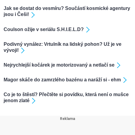
Jak se dostat do vesmíru? Součástí kosmické agentury
jsou i Češi!
Coulson ožije v seriálu S.H.I.E.L.D?
Podivný vynález: Vrtulník na lidský pohon? Už je ve
vývoji!
Nejrychlejší kočárek je motorizovaný a netlačí se
Magor skáče do zamrzlého bazénu a naráží si - ehm
Co je to štěstí? Přečtěte si povídku, která není o mušce
jenom zlaté