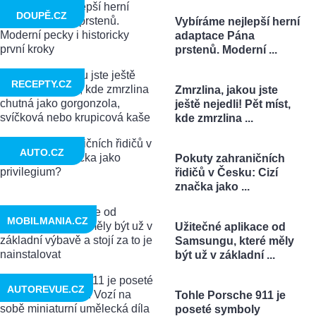
DOUPĚ.CZ
Vybíráme nejlepší herní
adaptace Pána
prstenů. Moderní ...
RECEPTY.CZ
Zmrzlina, jakou jste
ještě nejedli! Pět míst,
kde zmrzlina ...
AUTO.CZ
Pokuty zahraničních
řidičů v Česku: Cizí
značka jako ...
MOBILMANIA.CZ
Užitečné aplikace od
Samsungu, které měly
být už v základní ...
AUTOREVUE.CZ
Tohle Porsche 911 je
poseté symboly