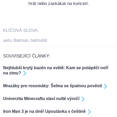
hrát nebo zaskákat na koncert.
KLÍČOVÁ SLOVA:
auto
Batman
batmobil
,
,
SOUVISEJÍCÍ ČLÁNKY:
Nejhlubší krytý bazén na světě: Kam se potápěči noří
na zimu?
Mrazáky pro rosomáky: Šelma se špatnou pověstí
Univerzita Minecraftu slaví nulté výročí
Iron Man 3 je na dně! Upoutávka v češtině