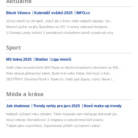
Aktuálně
Blesk Vánoce
Kalendář svátků 2025
INFO.cz
Vývoj robotů na Ukrajině: „Když jde o život, máte nejlepší nápady,“ po...
Masivní požár na jihu Španělska se šíří: V turisty milované Andalusii ...
U Daniela Landy hořelo! V památkově chráněném domě vypalovali vosy
Sport
MS hokej 2025
Biatlon
Liga mistrů
Další zlato na juniorském MS! Rada se blýskl evropským rekordem na 400...
Artis ukázal gólmanský talent. Bude hrát velký fotbal, řekl kouč o Kaš...
SESTŘIHY: Divočina Plzně v Teplicích. Další pád Sparty, výhry Slavie i...
Móda a krása
Jak zhubnout
Trendy nehty pro jaro 2025
Nové make-up trendy
Nejlepší výčepní roku odhalen: Tahle hospoda vám načepuje dokonalé piv...
Nový milenec Bernáškové: Z mejdanu si odvedl hned dvě krásky
Tulipán jako vzpomínka: Zapomenutý příběh významné rodiny!