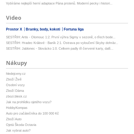
Vybíráme nejlepší herní adaptace Pána prstenů. Moderní pecky i histori...
Video
Prostor X
Branky, body, kokoti
Fortuna liga
SESTŘIH: Artis - Olomouc 1:2. První výhra Sigmy v sezoně, o třech bode...
SESTŘIH: Hradec Králové - Baník 2:1. Ostrava po vyloučení Skyby dohráv...
SESTŘIH: Jablonec - Slovácko 1:0. Celkem padly tři červené karty, dalš...
Nákupy
hledejceny.cz
Zboží Živě
Osobní vozy
Zboží Dáma
zbozi.blesk.cz
Jak na prohlídku ojetého vozu?
HobbyKompas
Auto pro začátečníka do 100 000 Kč
Zboží Auto
Ojetá Škoda Octavia
Jak vybrat auto?