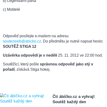
b) Legendární parta
c) Mstitelé
Odpověď posílejte e-mailem na adresu
soutezweb@abicko.cz
. Do předmětu je nutné napsat heslo:
SOUTĚŽ STIGA 12
Uzávěrka odpovědí
je v neděli
25.
11. 2012 ve 22:00 hod.
Soutěžící, který pošle
správnou odpověď jako stý v
pořadí
, získává Stiga hokej.
Čti ábíčko.cz a vyhraj!
Soutěž každý den