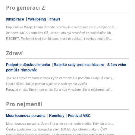
Pro generaci Z
#inspirace
#wellbeing
#news
Pop Culture Wrap: Ariana Grande promluvila o svém ústupu z veřejného ž...
Alt news: MGK v tom zas lítá, Jared Leto byl obviněný ze sexuálního ob...
RECEPT: Perfektní letní kombinace, které tě zchladí, i kdybys nechtěl*...
Zdraví
Podpořte dětskou imunitu
Babské rady proti nachlazení
S čím vším
pomůže rýmovník
Jak se zdravě zchladit v tropických vedrech: Co pomáhá a kdy už riskuj...
Úpal a úžeh: Jak je poznat a jak se z nich rychle vyléčit
Parazité v nás: Kterým se u nás líbí a kde v našem těle je můžeme nají...
Pro nejmenší
Mourissonova poradna
Komiksy
Festival ABC
Mourrisonova poradna: Jsem líná a nic se mi nechce dělat: Kdy jde o ún...
Česká společnost ornitologická slaví 100 let: Jak chrání ptáky v ČR?