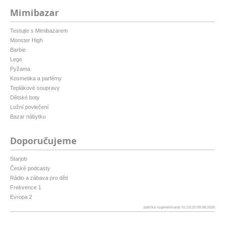
Mimibazar
Testujte s Mimibazarem
Monster High
Barbie
Lego
Pyžama
Kosmetika a parfémy
Teplákové soupravy
Dětské boty
Ložní povlečení
Bazar nábytku
Doporučujeme
Starjob
České podcasty
Rádio a zábava pro děti
Frekvence 1
Evropa 2
patička vygenerovaná: 01:10:20 09.08.2026