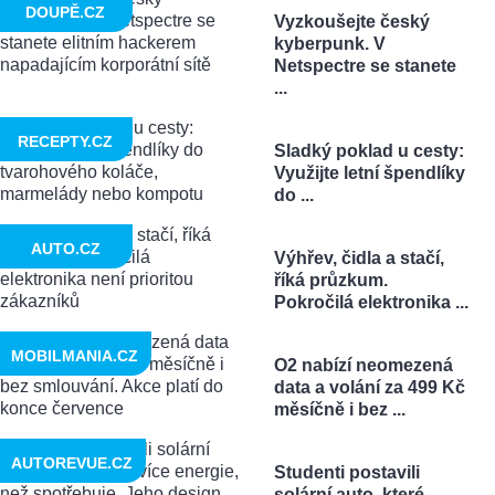
DOUPĚ.CZ
Vyzkoušejte český
kyberpunk. V
Netspectre se stanete
...
RECEPTY.CZ
Sladký poklad u cesty:
Využijte letní špendlíky
do ...
AUTO.CZ
Výhřev, čidla a stačí,
říká průzkum.
Pokročilá elektronika ...
MOBILMANIA.CZ
O2 nabízí neomezená
data a volání za 499 Kč
měsíčně i bez ...
AUTOREVUE.CZ
Studenti postavili
solární auto, které