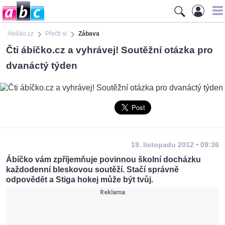
Ábíčko.cz
Přečti si
Zábava
Čti ábíčko.cz a vyhrávej! Soutěžní otázka pro
dvanáctý týden
19. listopadu 2012 • 09:36
Ábíčko vám zpříjemňuje povinnou školní docházku
každodenní bleskovou soutěží. Stačí správně
odpovědět a Stiga hokej může být tvůj.