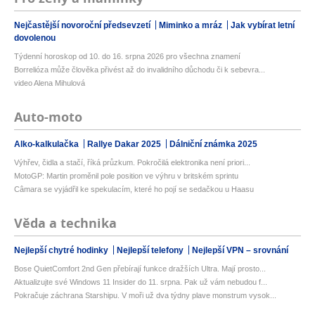
Nejčastější novoroční předsevzetí
Miminko a mráz
Jak vybírat letní
dovolenou
Týdenní horoskop od 10. do 16. srpna 2026 pro všechna znamení
Borrelióza může člověka přivést až do invalidního důchodu či k sebevra...
video Alena Mihulová
Auto-moto
Alko-kalkulačka
Rallye Dakar 2025
Dálniční známka 2025
Výhřev, čidla a stačí, říká průzkum. Pokročilá elektronika není priori...
MotoGP: Martin proměnil pole position ve výhru v britském sprintu
Câmara se vyjádřil ke spekulacím, které ho pojí se sedačkou u Haasu
Věda a technika
Nejlepší chytré hodinky
Nejlepší telefony
Nejlepší VPN – srovnání
Bose QuietComfort 2nd Gen přebírají funkce dražších Ultra. Mají prosto...
Aktualizujte své Windows 11 Insider do 11. srpna. Pak už vám nebudou f...
Pokračuje záchrana Starshipu. V moři už dva týdny plave monstrum vysok...