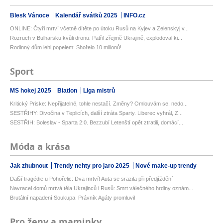
Blesk Vánoce
Kalendář svátků 2025
INFO.cz
ONLINE: Čtyři mrtví včetně dítěte po útoku Rusů na Kyjev a Zelenskyj v...
Rozruch v Bulharsku kvůli dronu: Patřil zřejmě Ukrajině, explodoval ki...
Rodinný dům lehl popelem: Shořelo 10 milionů!
Sport
MS hokej 2025
Biatlon
Liga mistrů
Kritický Priske: Nepřijatelné, tohle nestačí. Změny? Omlouvám se, nedo...
SESTŘIHY: Divočina v Teplicích, další ztráta Sparty. Liberec vyhrál, Z...
SESTŘIH: Boleslav - Sparta 2:0. Bezzubí Letenští opět ztratili, domácí...
Móda a krása
Jak zhubnout
Trendy nehty pro jaro 2025
Nové make-up trendy
Další tragédie u Pohořelic: Dva mrtví! Auta se srazila při předjíždění
Navracel domů mrtvá těla Ukrajinců i Rusů: Smrt válečného hrdiny oznám...
Brutální napadení Soukupa. Právník Agáty promluvil
Pro ženy a maminky