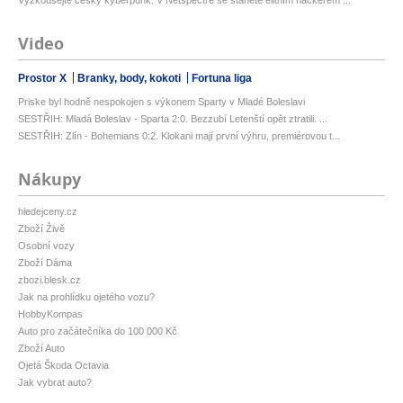
Vyzkoušejte český kyberpunk. V Netspectre se stanete elitním hackerem ...
Video
Prostor X
Branky, body, kokoti
Fortuna liga
Priske byl hodně nespokojen s výkonem Sparty v Mladé Boleslavi
SESTŘIH: Mladá Boleslav - Sparta 2:0. Bezzubí Letenští opět ztratili. ...
SESTŘIH: Zlín - Bohemians 0:2. Klokani mají první výhru, premiérovou t...
Nákupy
hledejceny.cz
Zboží Živě
Osobní vozy
Zboží Dáma
zbozi.blesk.cz
Jak na prohlídku ojetého vozu?
HobbyKompas
Auto pro začátečníka do 100 000 Kč
Zboží Auto
Ojetá Škoda Octavia
Jak vybrat auto?