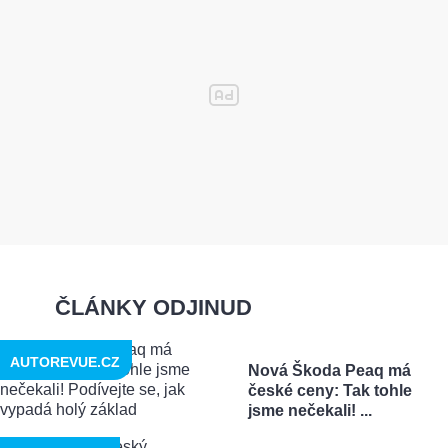
ČLÁNKY ODJINUD
AUTOREVUE.CZ
Nová Škoda Peaq má
české ceny: Tak tohle
jsme nečekali! ...