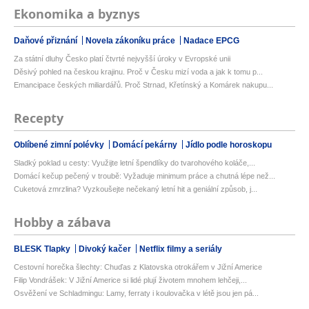
Ekonomika a byznys
Daňové přiznání
Novela zákoníku práce
Nadace EPCG
Za státní dluhy Česko platí čtvrté nejvyšší úroky v Evropské unii
Děsivý pohled na českou krajinu. Proč v Česku mizí voda a jak k tomu p...
Emancipace českých miliardářů. Proč Strnad, Křetínský a Komárek nakupu...
Recepty
Oblíbené zimní polévky
Domácí pekárny
Jídlo podle horoskopu
Sladký poklad u cesty: Využijte letní špendlíky do tvarohového koláče,...
Domácí kečup pečený v troubě: Vyžaduje minimum práce a chutná lépe než...
Cuketová zmrzlina? Vyzkoušejte nečekaný letní hit a geniální způsob, j...
Hobby a zábava
BLESK Tlapky
Divoký kačer
Netflix filmy a seriály
Cestovní horečka šlechty: Chuďas z Klatovska otrokářem v Jižní Americe
Filip Vondrášek: V Jižní Americe si lidé plují životem mnohem lehčeji,...
Osvěžení ve Schladmingu: Lamy, ferraty i koulovačka v létě jsou jen pá...