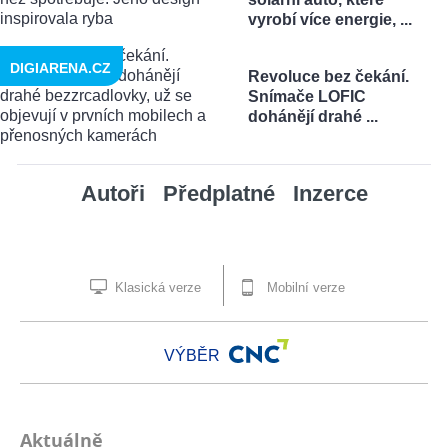
vyrobí více energie, ...
DIGIARENA.CZ
Revoluce bez čekání.
Snímače LOFIC
dohánějí drahé ...
Autoři
Předplatné
Inzerce
Klasická verze
Mobilní verze
VÝBĚR
Aktuálně