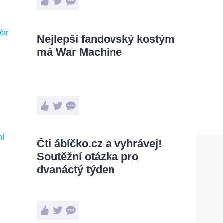
Nejlepší fandovský kostým
má War Machine
Čti ábíčko.cz a vyhrávej!
Soutěžní otázka pro
dvanáctý týden