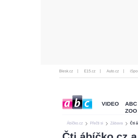
Blesk.cz
E15.cz
Auto.cz
iSpo
VIDEO
ABC
ZOO
Ábíčko.cz
Přečti si
Zábava
Čti 
Čti ábíčko.cz 