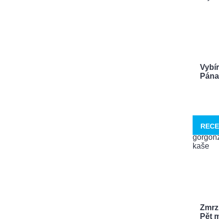
Vybí
Pána 
RECE
Zmrzl
Pět m