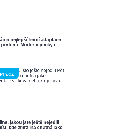
ráme nejlepší herní adaptace
prstenů. Moderní pecky i ...
PTY.CZ
ina, jakou jste ještě nejedli!
íst, kde zmrzlina chutná jako