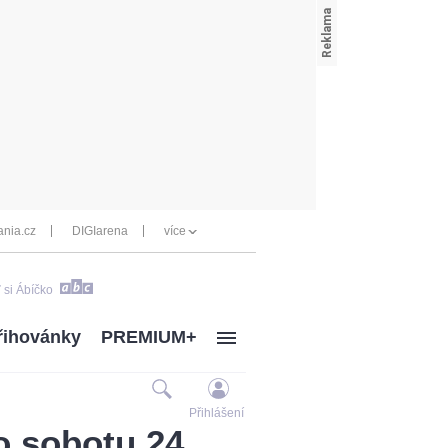
nia.cz
DIGIarena
více
 si Ábíčko
řihovánky
PREMIUM+
Přihlášení
o sobotu 24.