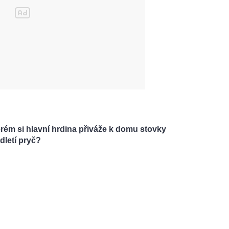
terém si hlavní hrdina přiváže k domu stovky
dletí pryč?