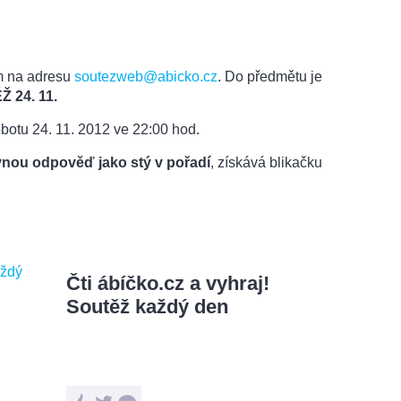
m na adresu
soutezweb@abicko.cz
. Do předmětu je
 24. 11.
obotu
24
.
11. 2012 ve 22:00 hod.
nou odpověď jako stý v pořadí
, získává blikačku
Čti ábíčko.cz a vyhraj!
Soutěž každý den