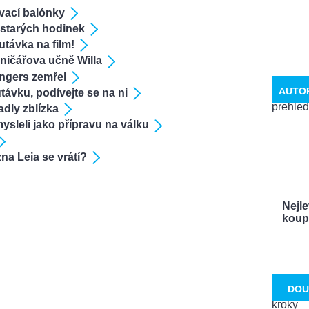
vací balónky
 starých hodinek
távka na film!
aničářova učně Willa
ngers zemřel
AUTO
távku, podívejte se na ni
dly zblízka
ysleli jako přípravu na válku
na Leia se vrátí?
Nejle
koupí
DOU