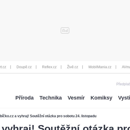
rt.cz
Doupě.cz
Reflex.cz
Živě.cz
MobilMania.cz
AVma
Předplať
Příroda
Technika
Vesmír
Komiksy
Vyst
ábíčko.cz a vyhraj! Soutěžní otázka pro sobotu 24. listopadu
a vyhraj! Soutěžní otázka pr