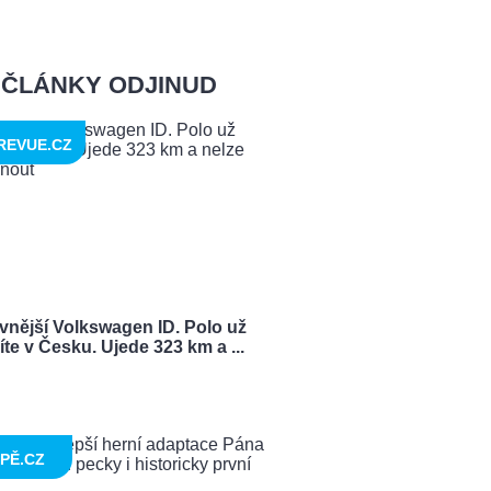
ČLÁNKY ODJINUD
REVUE.CZ
vnější Volkswagen ID. Polo už
te v Česku. Ujede 323 km a ...
PĚ.CZ