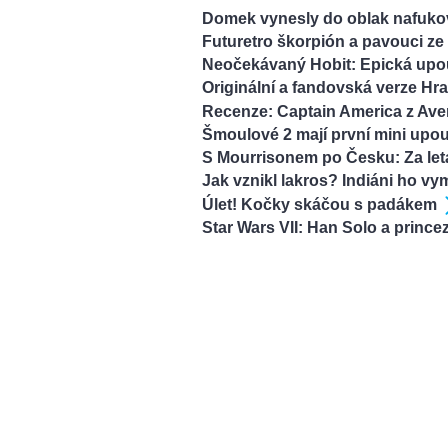
Domek vynesly do oblak nafuko
Futuretro škorpión a pavouci ze
Neočekávaný Hobit: Epická upou
Originální a fandovská verze Hr
Recenze: Captain America z Ave
Šmoulové 2 mají první mini upou
S Mourrisonem po Česku: Za leta
Jak vznikl lakros? Indiáni ho vym
Úlet! Kočky skáčou s padákem
Star Wars VII: Han Solo a princez