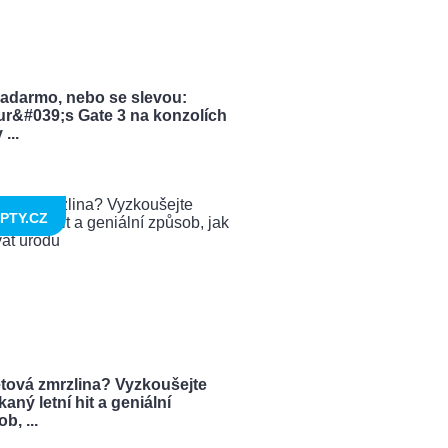
zadarmo, nebo se slevou:
ur&#039;s Gate 3 na konzolích
...
PTY.CZ
tová zmrzlina? Vyzkoušejte
aný letní hit a geniální
b, ...