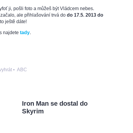
vyfoť ji, pošli foto a můžeš být Vládcem nebes.
 začalo, ale přihlašování trvá do
do 17.5. 2013 do
to ještě dáte!
s najdete
tady
.
vyhrát
•
ABC
Iron Man se dostal do
Skyrim