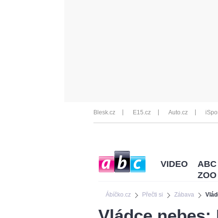
Blesk.cz
E15.cz
Auto.cz
iSpo
VIDEO
ABC
ZOO
Ábíčko.cz
Přečti si
Zábava
Vlád
Vládce nebes: 