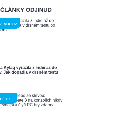
ČLÁNKY ODJINUD
REVUE.CZ
 Kylaq vyrazila z Indie až do
y. Jak dopadla v drsném testu
PĚ.CZ