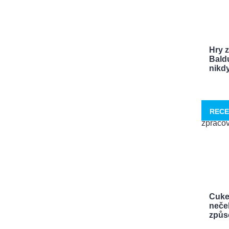
Hry 
Bald
nikdy 
RECE
Cuke
neček
způso