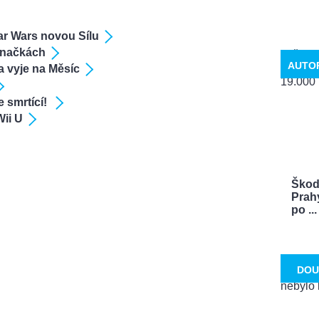
ar Wars novou Sílu
 značkách
AUTO
a vyje na Měsíc
 smrtící!
Wii U
Škoda
Prah
po ...
DOU