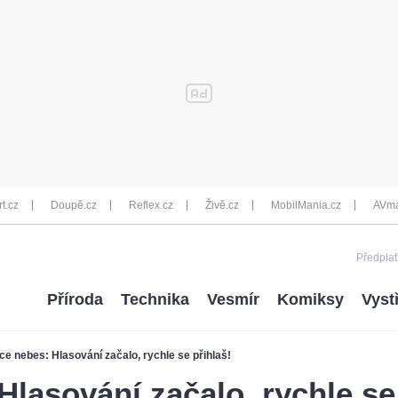
rt.cz
Doupě.cz
Reflex.cz
Živě.cz
MobilMania.cz
AVma
Předplať
Příroda
Technika
Vesmír
Komiksy
Vyst
ce nebes: Hlasování začalo, rychle se přihlaš!
Hlasování začalo, rychle se