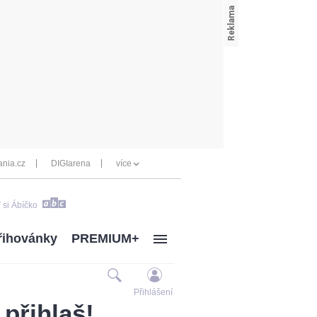
nia.cz
DIGIarena
více
 si Ábíčko
řihovánky
PREMIUM+
Přihlášení
 přihlaš!