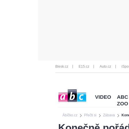
Blesk.cz
E15.cz
Auto.cz
iSpo
VIDEO
ABC
ZOO
Ábíčko.cz
Přečti si
Zábava
Kone
Konečně pořád