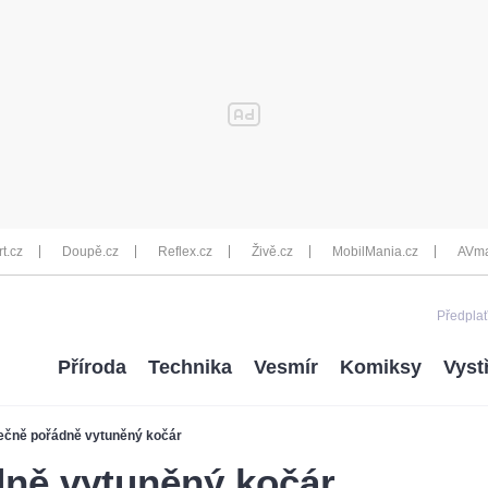
rt.cz
Doupě.cz
Reflex.cz
Živě.cz
MobilMania.cz
AVma
Předplať
Příroda
Technika
Vesmír
Komiksy
Vyst
čně pořádně vytuněný kočár
ně vytuněný kočár