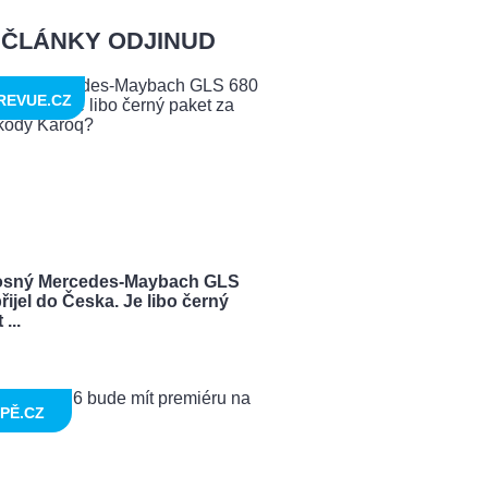
ČLÁNKY ODJINUD
REVUE.CZ
sný Mercedes-Maybach GLS
řijel do Česka. Je libo černý
...
PĚ.CZ