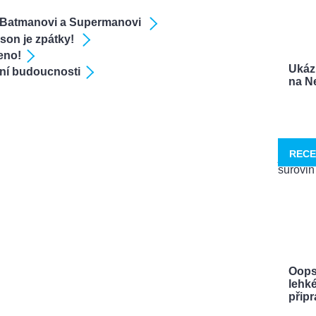
k Batmanovi a Supermanovi
lson je zpátky!
leno!
Ukáz
ení budoucnosti
na Ne
RECE
Oops
lehké
připra