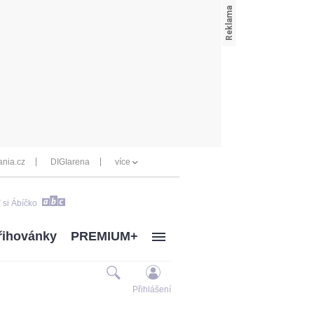
nia.cz
DIGIarena
více
 si Ábíčko
řihovánky
PREMIUM+
Přihlášení