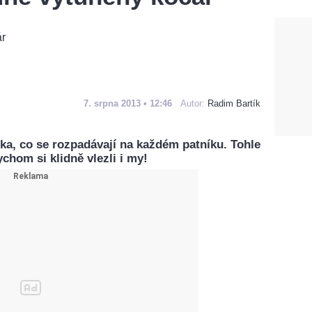
7. srpna 2013 • 12:46
Autor:
Radim Bartík
ka, co se rozpadávají na každém patníku. Tohle
ychom si klidně vlezli i my!