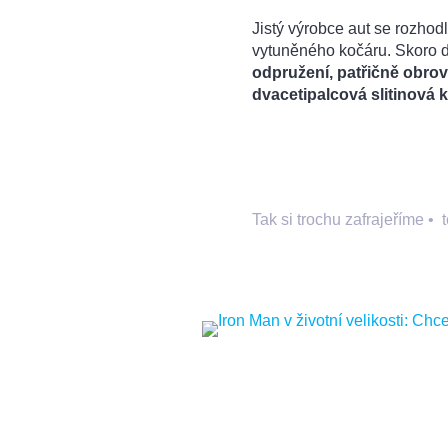
Jistý výrobce aut se rozho
vytuněného kočáru. Skoro 
odpružení, patřičně obrovs
dvacetipalcová slitinová k
Tak si trochu zafrajeříme
•