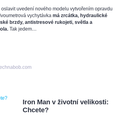
dl oslavit uvedení nového modelu vytvořením opravdu
dvoumetrová vychytávka
má zrcátka, hydraulické
ké brzdy, antistresové rukojeti, světla a
ola.
Tak jedem…
technabob.com
Iron Man v životní velikosti:
Chcete?