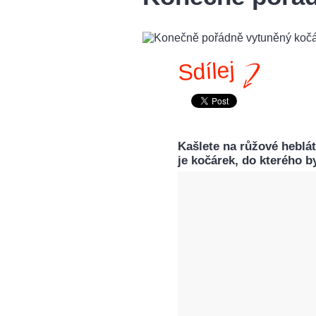
Sdílej
Kašlete na růžové heblát
je kočárek, do kterého b