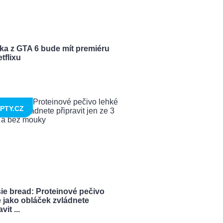
ka z GTA 6 bude mít premiéru
tflixu
PTY.CZ
ie bread: Proteinové pečivo
 jako obláček zvládnete
vit ...