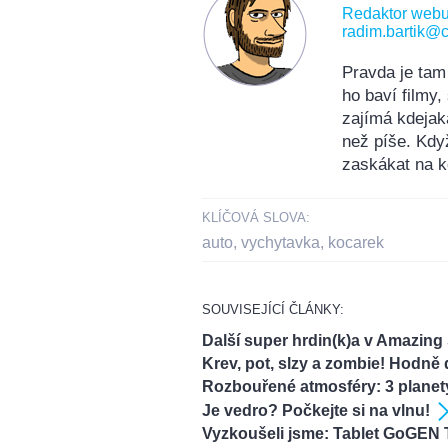
Redaktor web
radim.bartik@c
Pravda je tam
ho baví filmy
zajímá kdejak
než píše. Kdy
zaskákat na k
KLÍČOVÁ SLOVA:
auto
,
vychytavka
,
kocarek
SOUVISEJÍCÍ ČLÁNKY:
Další super hrdin(k)a v Amazin
Krev, pot, slzy a zombie! Hodně
Rozbouřené atmosféry: 3 planet
Je vedro? Počkejte si na vlnu!
Vyzkoušeli jsme: Tablet GoGEN