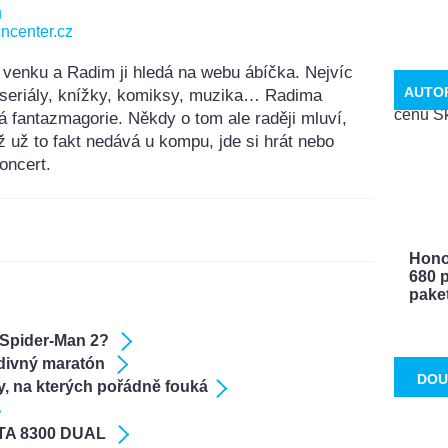
u
ncenter.cz
 venku a Radim ji hledá na webu ábíčka. Nejvíc
AUTO
, seriály, knížky, komiksy, muzika… Radima
á fantazmagorie. Někdy o tom ale raději mluví,
ž už to fakt nedává u kompu, jde si hrát nebo
oncert.
Hono
680 p
paket 
g Spider-Man 2?
 divný maratón
DOU
y, na kterých pořádně fouká
 TA 8300 DUAL