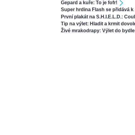
Gepard a kuře: To je fofr!
Super hrdina Flash se přidává 
První plakát na S.H.I.E.L.D.: Cou
Tip na výlet: Hladit a krmit dovo
Živé mrakodrapy: Výlet do bydl