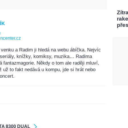
Zítr
rak
ÍK
pře
u
ncenter.cz
 venku a Radim ji hledá na webu ábíčka. Nejvíc
, seriály, knížky, komiksy, muzika… Radima
á fantazmagorie. Někdy o tom ale raději mluví,
ž už to fakt nedává u kompu, jde si hrát nebo
oncert.
 TA 8300 DUAL