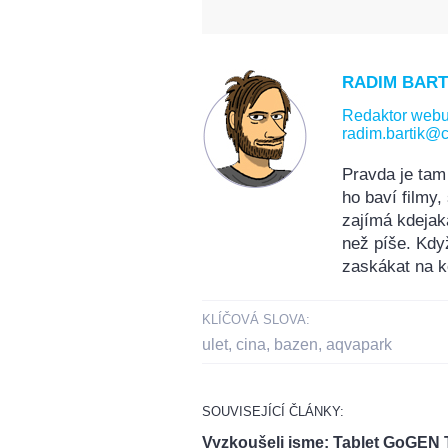
RADIM BART
Redaktor web
radim.bartik@c
Pravda je tam
ho baví filmy
zajímá kdejak
než píše. Kdy
zaskákat na k
KLÍČOVÁ SLOVA:
ulet
,
cina
,
bazen
,
aqvapark
SOUVISEJÍCÍ ČLÁNKY:
Vyzkoušeli jsme: Tablet GoGEN