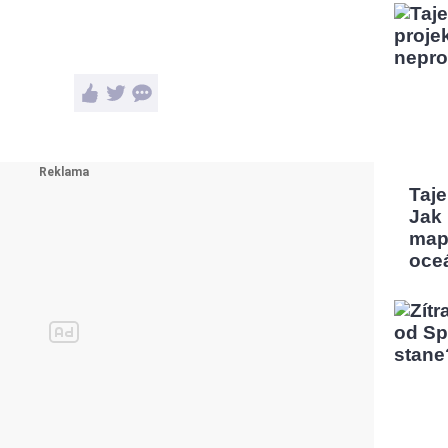
Taj
Jak
map
oce