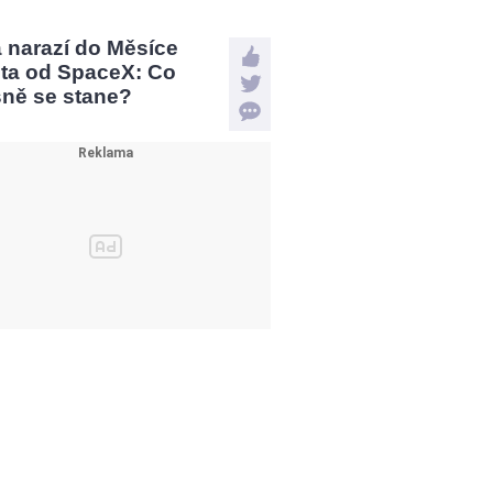
a narazí do Měsíce
eta od SpaceX: Co
sně se stane?