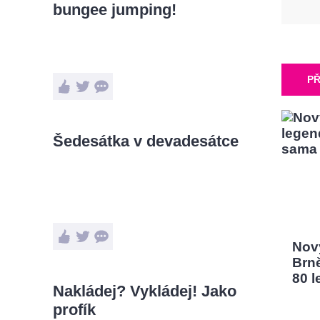
bungee jumping!
PŘ
Šedesátka v devadesátce
Nový
Brn
80 l
Nakládej? Vykládej! Jako
profík