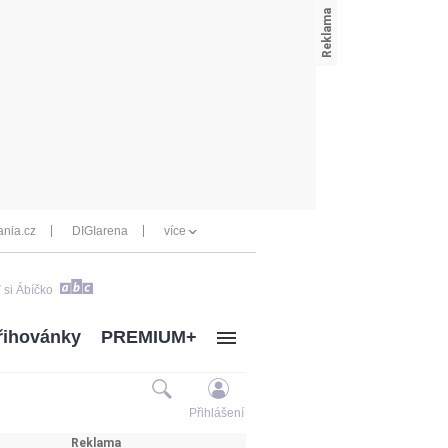
nia.cz
DIGIarena
více
 si Ábíčko
řihovánky
PREMIUM+
Přihlášení