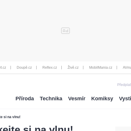
rt.cz
Doupě.cz
Reflex.cz
Živě.cz
MobilMania.cz
AVma
Předplať
Příroda
Technika
Vesmír
Komiksy
Vyst
e si na vlnu!
ejte si na vlnu!