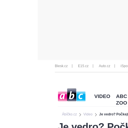
Blesk.cz
E15.cz
Auto.cz
iSpo
VIDEO
ABC
ZOO
Ábíčko.cz
Video
Je vedro? Počkejt
Je vedro? Počk