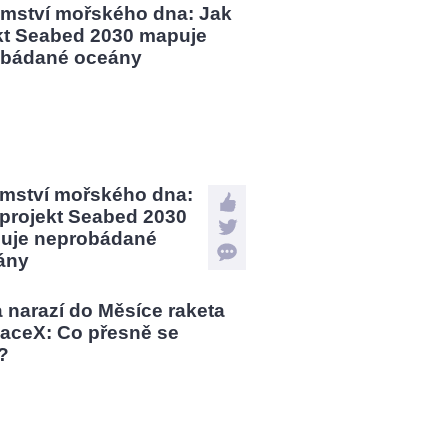
emství mořského dna:
 projekt Seabed 2030
uje neprobádané
ány