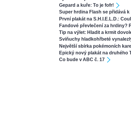
Gepard a kuře: To je fofr!
Super hrdina Flash se přidává 
První plakát na S.H.I.E.L.D.: Cou
Fandové převlečení za hrdiny? 
Tip na výlet: Hladit a krmit dovo
Sviňuchy hladkohřbeté vynalezl
Největší sbírka pokémoních kare
Epický nový plakát na druhého
Co bude v ABC č. 17