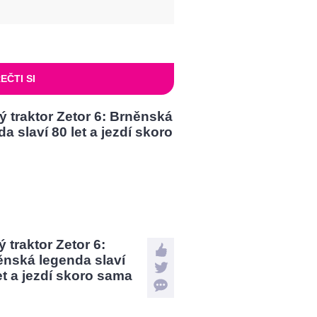
EČTI SI
 traktor Zetor 6:
ěnská legenda slaví
et a jezdí skoro sama