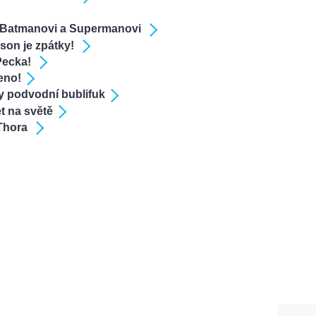
k Batmanovi a Supermanovi
lson je zpátky!
Pecka!
leno!
y podvodní bublifuk
t na světě
 Thora