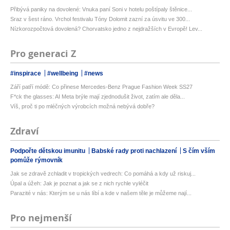
Přibývá paniky na dovolené: Vnuka paní Soni v hotelu poštípaly štěnice...
Sraz v šest ráno. Vrchol festivalu Tóny Dolomit zazní za úsvitu ve 300...
Nízkorozpočtová dovolená? Chorvatsko jedno z nejdražších v Evropě! Lev...
Pro generaci Z
#inspirace
#wellbeing
#news
Září patří módě: Co přinese Mercedes-Benz Prague Fashion Week SS27
F*ck the glasses: AI Meta brýle mají zjednodušit život, zatím ale děla...
Víš, proč ti po mléčných výrobcích možná nebývá dobře?
Zdraví
Podpořte dětskou imunitu
Babské rady proti nachlazení
S čím vším
pomůže rýmovník
Jak se zdravě zchladit v tropických vedrech: Co pomáhá a kdy už riskuj...
Úpal a úžeh: Jak je poznat a jak se z nich rychle vyléčit
Parazité v nás: Kterým se u nás líbí a kde v našem těle je můžeme nají...
Pro nejmenší