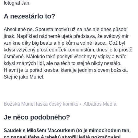
fotograf Jan.
A nezestárlo to?
Absolutně ne. Spousta motivů už na nás ale dnes působí
jinak. Například nádherně ujetá představa, že světový mír
vznikne díky big beatu a hipíkům a volné lásce.. Což byl
kdysi vztyčený prostředníček komunistům, dnes je to prostě
úsměvné. Málokdo také pochytí všechny ty vtípky a tváře
kdysi známých lidí, ale na těch to stejně nikdy nestálo.
Hlavní je tu pořád kresba, která je jedním slovem božská.
Stejně jako Muriel.
Božská Muriel laská český komiks
•
Albatros Media
Je něco podobného?
Saudek s Milošem Macourkem (to je mimochodem ten,
co napsal třeba Arabelu) stvořili ještě pokračování