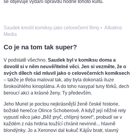
se objevuje vydání opravdu hodné tohoto kultu.
Saudek kreslil komiksy jako celovečerní filmy
•
Albatros
Media
Co je na tom tak super?
V podstatě všechno.
Saudek byl v komiksu doma a
dovolil si v něm neuvěřitelné věci. Jen si vezměte, že o
svých dílech rád mluvil jako o celovečerních komiksech
– takže je třeba maloval tak, aby byla dokonalá iluze
širokoúhlého kinoplátna. A do toho nasypal tuny fórků, dech
beroucí akci a krásné ženy. Ty především.
Jeho Muriel je poctou nejkrásnější ženě české historie,
božské herečce Olince Schoberové. A když její něžné rety
vypustí něco jako „Běž pryč, chlípný tvore!“, probudí se v
každém z nás hrdina toužící chránit nevinné... hlavně
blondýnky. Jo a Xeronovi dal kukuč Kájův bratr, slavný