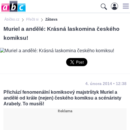
Ábíčko.cz
Přečti si
Zábava
Muriel a andělé: Krásná laskomina českého
komiksu!
4. února 2014 • 12:38
Přichází fenomenální komiksový majstrštyk Muriel a
andělé od krále (nejen) českého komiksu a scénáristy
Arabely. To musíš!