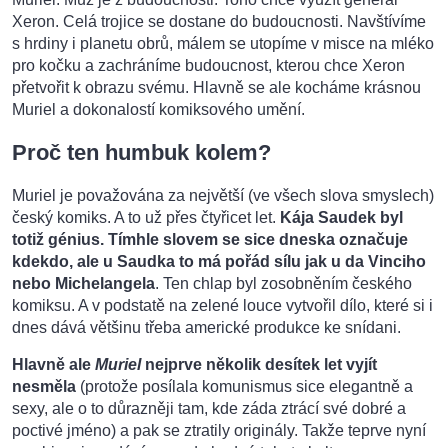
Xeron. Celá trojice se dostane do budoucnosti. Navštívíme
s hrdiny i planetu obrů, málem se utopíme v misce na mléko
pro kočku a zachráníme budoucnost, kterou chce Xeron
přetvořit k obrazu svému. Hlavně se ale kocháme krásnou
Muriel a dokonalostí komiksového umění.
Proč ten humbuk kolem?
Muriel je považována za největší (ve všech slova smyslech)
český komiks. A to už přes čtyřicet let.
Kája Saudek byl
totiž génius. Tímhle slovem se sice dneska označuje
kdekdo, ale u Saudka to má pořád sílu jak u da Vinciho
nebo Michelangela
. Ten chlap byl zosobněním českého
komiksu. A v podstatě na zelené louce vytvořil dílo, které si i
dnes dává většinu třeba americké produkce ke snídani.
Hlavně ale
Muriel
nejprve několik desítek let vyjít
nesměla
(protože posílala komunismus sice elegantně a
sexy, ale o to důrazněji tam, kde záda ztrácí své dobré a
poctivé jméno) a pak se ztratily originály. Takže teprve nyní