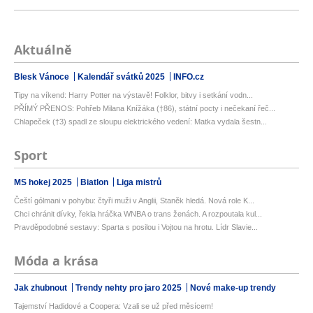
Aktuálně
Blesk Vánoce
Kalendář svátků 2025
INFO.cz
Tipy na víkend: Harry Potter na výstavě! Folklor, bitvy i setkání vodn...
PŘÍMÝ PŘENOS: Pohřeb Milana Knížáka (†86), státní pocty i nečekaní řeč...
Chlapeček (†3) spadl ze sloupu elektrického vedení: Matka vydala šestn...
Sport
MS hokej 2025
Biatlon
Liga mistrů
Čeští gólmani v pohybu: čtyři muži v Anglii, Staněk hledá. Nová role K...
Chci chránit dívky, řekla hráčka WNBA o trans ženách. A rozpoutala kul...
Pravděpodobné sestavy: Sparta s posilou i Vojtou na hrotu. Lídr Slavie...
Móda a krása
Jak zhubnout
Trendy nehty pro jaro 2025
Nové make-up trendy
Tajemství Hadidové a Coopera: Vzali se už před měsícem!