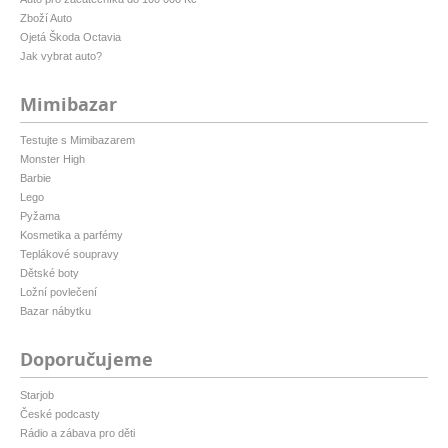
Zboží Auto
Ojetá Škoda Octavia
Jak vybrat auto?
Mimibazar
Testujte s Mimibazarem
Monster High
Barbie
Lego
Pyžama
Kosmetika a parfémy
Teplákové soupravy
Dětské boty
Ložní povlečení
Bazar nábytku
Doporučujeme
Starjob
České podcasty
Rádio a zábava pro děti