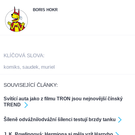
BORIS HOKR
KLÍČOVÁ SLOVA:
komiks
saudek
muriel
,
,
SOUVISEJÍCÍ ČLÁNKY:
Svítící auta jako z filmu TRON jsou nejnovější čínský
TREND
Šíleně odvážní/odvážní šílenci testují brzdy tanku
J. K. Rowlingová: Hermiona si měla vzít Harryho