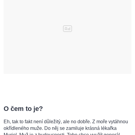
O čem to je?
Eh, tak to fakt není důležitý, ale no dobře. Z moře vytáhnou
okřídleného muže. Do něj se zamiluje krásná lékařka
Muriel. Muž je z budoucnosti. Toho chce využít generál