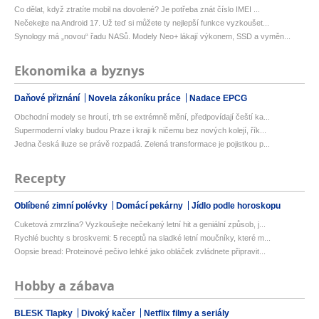
Co dělat, když ztratíte mobil na dovolené? Je potřeba znát číslo IMEI ...
Nečekejte na Android 17. Už teď si můžete ty nejlepší funkce vyzkoušet...
Synology má „novou“ řadu NASů. Modely Neo+ lákají výkonem, SSD a vyměn...
Ekonomika a byznys
Daňové přiznání
Novela zákoníku práce
Nadace EPCG
Obchodní modely se hroutí, trh se extrémně mění, předpovídají čeští ka...
Supermoderní vlaky budou Praze i kraji k ničemu bez nových kolejí, řík...
Jedna česká iluze se právě rozpadá. Zelená transformace je pojistkou p...
Recepty
Oblíbené zimní polévky
Domácí pekárny
Jídlo podle horoskopu
Cuketová zmrzlina? Vyzkoušejte nečekaný letní hit a geniální způsob, j...
Rychlé buchty s broskvemi: 5 receptů na sladké letní moučníky, které m...
Oopsie bread: Proteinové pečivo lehké jako obláček zvládnete připravit...
Hobby a zábava
BLESK Tlapky
Divoký kačer
Netflix filmy a seriály