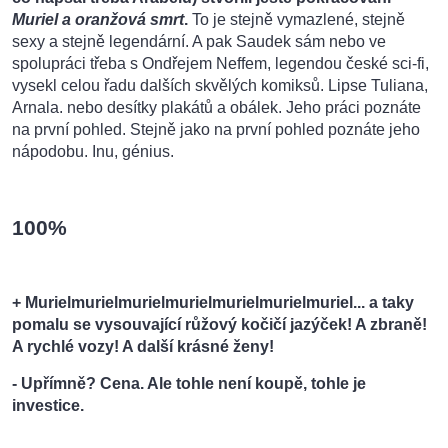
Muriel a oranžová smrt
.
To je stejně vymazlené, stejně
sexy a stejně legendární. A pak Saudek sám nebo ve
spolupráci třeba s Ondřejem Neffem, legendou české sci-fi,
vysekl celou řadu dalších skvělých komiksů. Lipse Tuliana,
Arnala. nebo desítky plakátů a obálek. Jeho práci poznáte
na první pohled. Stejně jako na první pohled poznáte jeho
nápodobu. Inu, génius.
100%
+
Murielmurielmurielmurielmurielmurielmuriel... a taky
pomalu se vysouvající růžový kočičí jazýček! A zbraně!
A rychlé vozy! A další krásné ženy!
-
Upřímně? Cena. Ale tohle není koupě, tohle je
investice.