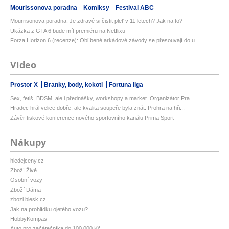
Mourissonova poradna
Komiksy
Festival ABC
Mourrisonova poradna: Je zdravé si čistit pleť v 11 letech? Jak na to?
Ukázka z GTA 6 bude mít premiéru na Netflixu
Forza Horizon 6 (recenze): Oblíbené arkádové závody se přesouvají do u...
Video
Prostor X
Branky, body, kokoti
Fortuna liga
Sex, fetiš, BDSM, ale i přednášky, workshopy a market. Organizátor Pra...
Hradec hrál velice dobře, ale kvalita soupeře byla znát. Prohra na hři...
Závěr tiskové konference nového sportovního kanálu Prima Sport
Nákupy
hledejceny.cz
Zboží Živě
Osobní vozy
Zboží Dáma
zbozi.blesk.cz
Jak na prohlídku ojetého vozu?
HobbyKompas
Auto pro začátečníka do 100 000 Kč