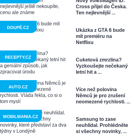
Nový Volkswagen ID.
Cross přijel do Česka.
Ten nejlevnější ...
DOUPĚ.CZ
Ukázka z GTA 6 bude
mít premiéru na
Netflixu
RECEPTY.CZ
Cuketová zmrzlina?
Vyzkoušejte nečekaný
letní hit a ...
AUTO.CZ
Více než polovina
Němců je pro zrušení
neomezené rychlosti. ...
MOBILMANIA.CZ
Samsung to zase
neuhlídal. Prohlédněte
si všechny novinky, ...