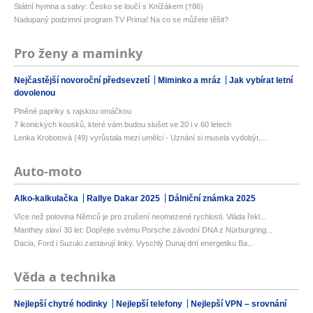
Státní hymna a salvy: Česko se loučí s Knížákem (†86)
Nadupaný podzimní program TV Prima! Na co se můžete těšit?
Pro ženy a maminky
Nejčastější novoroční předsevzetí
Miminko a mráz
Jak vybírat letní
dovolenou
Plněné papriky s rajskou omáčkou
7 ikonických kousků, které vám budou slušet ve 20 i v 60 letech
Lenka Krobotová (49) vyrůstala mezi umělci - Uznání si musela vydobýt....
Auto-moto
Alko-kalkulačka
Rallye Dakar 2025
Dálniční známka 2025
Více než polovina Němců je pro zrušení neomezené rychlosti. Vláda řekl...
Manthey slaví 30 let: Dopřejte svému Porsche závodní DNA z Nürburgring...
Dacia, Ford i Suzuki zastavují linky. Vyschlý Dunaj drtí energetiku Ba...
Věda a technika
Nejlepší chytré hodinky
Nejlepší telefony
Nejlepší VPN – srovnání