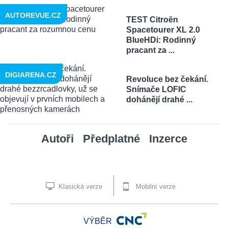
AUTOREVUE.CZ
TEST Citroën
Spacetourer XL 2.0
BlueHDi: Rodinný
pracant za ...
DIGIARENA.CZ
Revoluce bez čekání.
Snímače LOFIC
dohánějí drahé ...
Autoři
Předplatné
Inzerce
Klasická verze
Mobilní verze
VÝBĚR