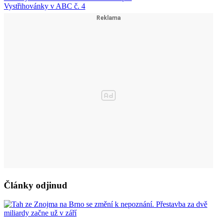
Vystřihovánky v ABC č. 4
Články odjinud