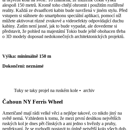
alespoň 150 metrů. Kromě toho chtějí ohromit i použitím rozšířené
reality. Každá ze dvaatřiceti kabin bude navržená v jiném stylu. Před
vstupem si stáhnete do smartphonu speciální aplikaci, pomocí níž
můžete aktivovat různé zvukové a videoefekty odpovídající duchu
kabiny. Zatím není jasné, jak to bude vypadat, ale dovedeme si
představit, že pohled na majestátní Tokio bude ještě obohacen třeba
o 3D modely doposud nedokonečných architektonických projektů.
Výška: minimálně 150 m
Dokončení: neznámé
Tuky se taky projel na ruském kole
•
archiv
Čahoun NY Ferris Wheel
Američané mají rádi velké věci a nejlépe takové, co nikdo jiný na
světě nemá. Vzhledem k tomu, že mezi první desítkou největších
ruských kol je dnes pět čínských a ani jedno s hvězdy a pruhy,
nepřekvapí, že se rozhodli postavit to úplně největší kolo všech dob.