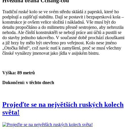
Hvězdná brána Čchang-čou
Tradiční ruské kolo se ve svém středu skládá z paprsků, které ho
podpírají a zajišťují stabilitu. Dají se postavit i bezpaprsková kola –
konstrukce je ovšem velice složitá i nákladná. Vše musí být do
detailu propočítáno a do milimetru přesně sestrojeno, aby nehrozila
nehoda. Ale čínští konstruktéři se nebojí práce ani účtů a pustili se
do stavby jednoho takového. V současné době prochází zkouškami
a již brzy by mělo být otevřeno pro veřejnost. Kolo nese jméno
„Otočka štěstí“, což navíc nutí k zamyšlení, proč se musí všechny
čínské vynálezy jmenovat jako jídla v asijském bistru.
Výška: 89 metrů
Dokončení: v těchto dnech
Projeďte se na největších ruských kolech
světa!