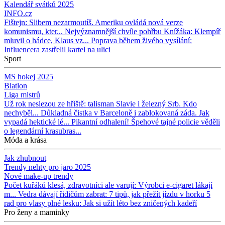
Kalendář svátků 2025
INFO.cz
Fištejn: Slibem nezarmoutíš. Ameriku ovládá nová verze
komunismu, kter...
Nejvýznamnější chvíle pohřbu Knížáka: Klempíř
mluvil o hádce, Klaus vz...
Poprava během živého vysílání:
Influencera zastřelil kartel na ulici
Sport
MS hokej 2025
Biatlon
Liga mistrů
Už rok neslezou ze hřiště: talisman Slavie i železný Srb. Kdo
nechyběl...
Důkladná čistka v Barceloně i zablokovaná záda. Jak
vypadá hektické lé...
Pikantní odhalení! Špehové tajné policie věděli
o legendární krasubras...
Móda a krása
Jak zhubnout
Trendy nehty pro jaro 2025
Nové make-up trendy
Počet kuřáků klesá, zdravotníci ale varují: Výrobci e-cigaret lákají
m...
Vedra dávají řidičům zabrat: 7 tipů, jak přežít jízdu v horku
5
rad pro vlasy plné lesku: Jak si užít léto bez zničených kadeří
Pro ženy a maminky