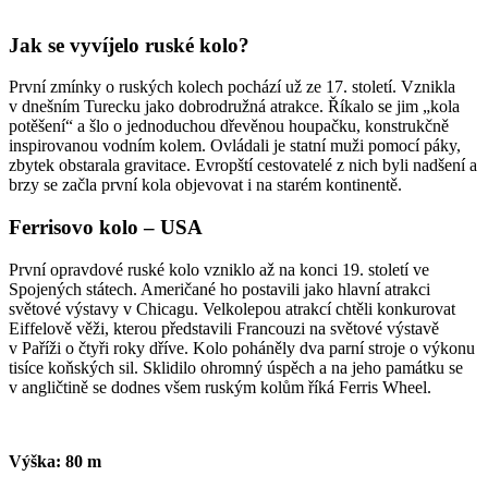
Jak se vyvíjelo ruské kolo?
První zmínky o ruských kolech pochází už ze 17. století. Vznikla
v dnešním Turecku jako dobrodružná atrakce. Říkalo se jim „kola
potěšení“ a šlo o jednoduchou dřevěnou houpačku, konstrukčně
inspirovanou vodním kolem. Ovládali je statní muži pomocí páky,
zbytek obstarala gravitace. Evropští cestovatelé z nich byli nadšení a
brzy se začla první kola objevovat i na starém kontinentě.
Ferrisovo kolo – USA
První opravdové ruské kolo vzniklo až na konci 19. století ve
Spojených státech. Američané ho postavili jako hlavní atrakci
světové výstavy v Chicagu. Velkolepou atrakcí chtěli konkurovat
Eiffelově věži, kterou představili Francouzi na světové výstavě
v Paříži o čtyři roky dříve. Kolo poháněly dva parní stroje o výkonu
tisíce koňských sil. Sklidilo ohromný úspěch a na jeho památku se
v angličtině se dodnes všem ruským kolům říká Ferris Wheel.
Výška: 80 m