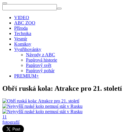
VIDEO
ABC ZOO
Příroda
Technika
Vesmír
Komiksy
Vystřihovánky
Návody z ABC
Papírová historie
Papírový svět
Papírový pohár
PREMIUM+
Obří ruská kola: Atrakce pro 21. století
11
fotografií