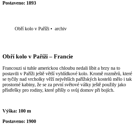
Postaveno: 1893
Obří kolo v Paříži
•
archiv
Obří kolo v Paříži – Francie
Francouzi si tuhle americkou chloubu nedali líbit a brzy na to
postavili v Paříži ještě větší vyhlídkové kolo. Kromě rozměrů, které
se tyčily nad vrcholky věží největších pařížských kostelů mělo i tak
prostorné kabiny, že se za první světové války ještě použily jako
přístřešky pro rodiny, které přišly o svůj domov při bojích.
Výška: 100 m
Postaveno: 1900