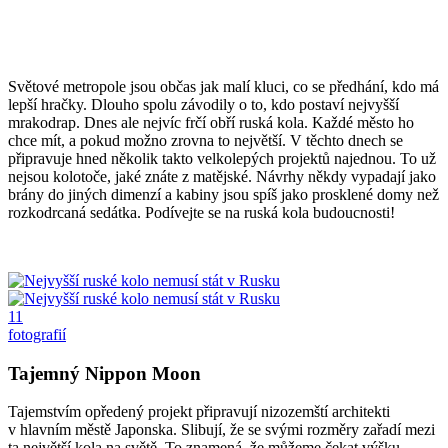
Světové metropole jsou občas jak malí kluci, co se předhání, kdo má
lepší hračky. Dlouho spolu závodily o to, kdo postaví nejvyšší
mrakodrap. Dnes ale nejvíc frčí obří ruská kola. Každé město ho
chce mít, a pokud možno zrovna to největší. V těchto dnech se
připravuje hned několik takto velkolepých projektů najednou. To už
nejsou kolotoče, jaké znáte z matějské. Návrhy někdy vypadají jako
brány do jiných dimenzí a kabiny jsou spíš jako prosklené domy než
rozkodrcaná sedátka. Podívejte se na ruská kola budoucnosti!
11
fotografií
Tajemný Nippon Moon
Tajemstvím opředený projekt připravují nizozemští architekti
v hlavním městě Japonska. Slibují, že se svými rozměry zařadí mezi
ta největší kola na světě. To znamená, že můžeme čekat výšku