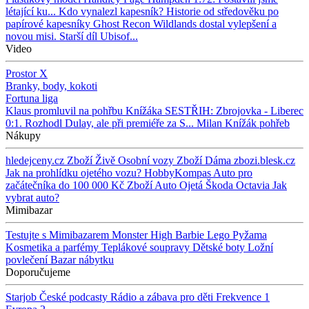
létající ku...
Kdo vynalezl kapesník? Historie od středověku po
papírové kapesníky
Ghost Recon Wildlands dostal vylepšení a
novou misi. Starší díl Ubisof...
Video
Prostor X
Branky, body, kokoti
Fortuna liga
Klaus promluvil na pohřbu Knížáka
SESTŘIH: Zbrojovka - Liberec
0:1. Rozhodl Dulay, ale při premiéře za S...
Milan Knížák pohřeb
Nákupy
hledejceny.cz
Zboží Živě
Osobní vozy
Zboží Dáma
zbozi.blesk.cz
Jak na prohlídku ojetého vozu?
HobbyKompas
Auto pro
začátečníka do 100 000 Kč
Zboží Auto
Ojetá Škoda Octavia
Jak
vybrat auto?
Mimibazar
Testujte s Mimibazarem
Monster High
Barbie
Lego
Pyžama
Kosmetika a parfémy
Teplákové soupravy
Dětské boty
Ložní
povlečení
Bazar nábytku
Doporučujeme
Starjob
České podcasty
Rádio a zábava pro děti
Frekvence 1