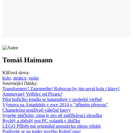
Tomáš Haimann
Klíčová slova:
kolo
,
atrakce
,
ruske
Související články:
Transformers? Zapomeňte! Robocop by jim urval kola i hlavy!
Animovaný Vetřelec od Pixaru?
Pilot hořícího letadla se katapultuje v poslední vteřině
Výprava na Antarktidu v roce 2014 v "přímém přenosu"
Chameleóni používají válečné barvy
Sypejte ptáčkům, zima je pro ně zatěžkávací zkouška
Rychlý a zběsilý test PC volantů v ábíčku
LEGO Příběh má originální upoutávku plnou vtípků
Podívejte se na trailer nového RoboCopa!