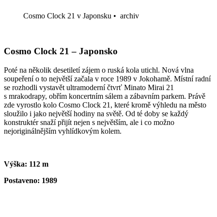
Cosmo Clock 21 v Japonsku
•
archiv
Cosmo Clock 21 – Japonsko
Poté na několik desetiletí zájem o ruská kola utichl. Nová vlna
soupeření o to největší začala v roce 1989 v Jokohamě. Místní radní
se rozhodli vystavět ultramoderní čtvrť Minato Mirai 21
s mrakodrapy, obřím koncertním sálem a zábavním parkem. Právě
zde vyrostlo kolo Cosmo Clock 21, které kromě výhledu na město
sloužilo i jako největší hodiny na světě. Od té doby se každý
konstruktér snaží přijít nejen s největším, ale i co možno
nejoriginálnějším vyhlídkovým kolem.
Výška: 112 m
Postaveno: 1989