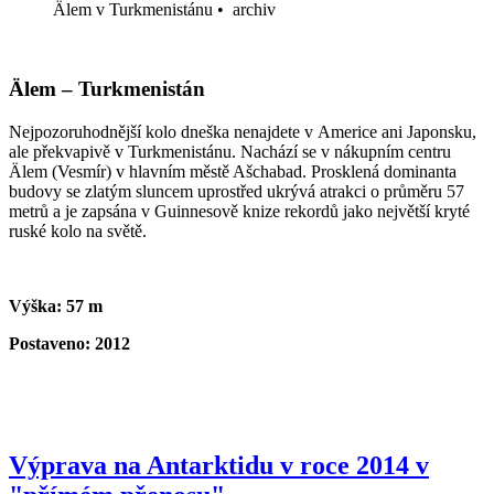
Älem v Turkmenistánu
•
archiv
Älem – Turkmenistán
Nejpozoruhodnější kolo dneška nenajdete v Americe ani Japonsku,
ale překvapivě v Turkmenistánu. Nachází se v nákupním centru
Älem (Vesmír) v hlavním městě Ašchabad. Prosklená dominanta
budovy se zlatým sluncem uprostřed ukrývá atrakci o průměru 57
metrů a je zapsána v Guinnesově knize rekordů jako největší kryté
ruské kolo na světě.
Výška: 57 m
Postaveno: 2012
Výprava na Antarktidu v roce 2014 v