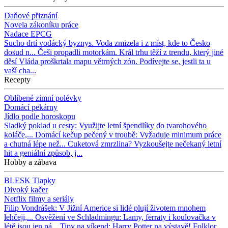
Daňové přiznání
Novela zákoníku práce
Nadace EPCG
Sucho drtí vodácký byznys. Voda zmizela i z míst, kde to Česko
dosud n...
Češi propadli motorkám. Král trhu těží z trendu, který jiné
děsí
Vláda proškrtala mapu větrných zón. Podívejte se, jestli ta u
vaší cha...
Recepty
Oblíbené zimní polévky
Domácí pekárny
Jídlo podle horoskopu
Sladký poklad u cesty: Využijte letní špendlíky do tvarohového
koláče,...
Domácí kečup pečený v troubě: Vyžaduje minimum práce
a chutná lépe než...
Cuketová zmrzlina? Vyzkoušejte nečekaný letní
hit a geniální způsob, j...
Hobby a zábava
BLESK Tlapky
Divoký kačer
Netflix filmy a seriály
Filip Vondrášek: V Jižní Americe si lidé plují životem mnohem
lehčeji,...
Osvěžení ve Schladmingu: Lamy, ferraty i koulovačka v
létě jsou jen pá...
Tipy na víkend: Harry Potter na výstavě! Folklor,