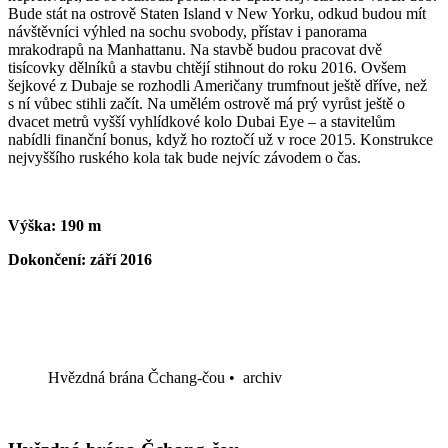
Bude stát na ostrově Staten Island v New Yorku, odkud budou mít
návštěvníci výhled na sochu svobody, přístav i panorama
mrakodrapů na Manhattanu. Na stavbě budou pracovat dvě
tisícovky dělníků a stavbu chtějí stihnout do roku 2016. Ovšem
šejkové z Dubaje se rozhodli Američany trumfnout ještě dříve, než
s ní vůbec stihli začít. Na umělém ostrově má prý vyrůst ještě o
dvacet metrů vyšší vyhlídkové kolo Dubai Eye – a stavitelům
nabídli finanční bonus, když ho roztočí už v roce 2015. Konstrukce
nejvyššího ruského kola tak bude nejvíc závodem o čas.
Výška: 190 m
Dokončení: září 2016
Hvězdná brána Čchang-čou
•
archiv