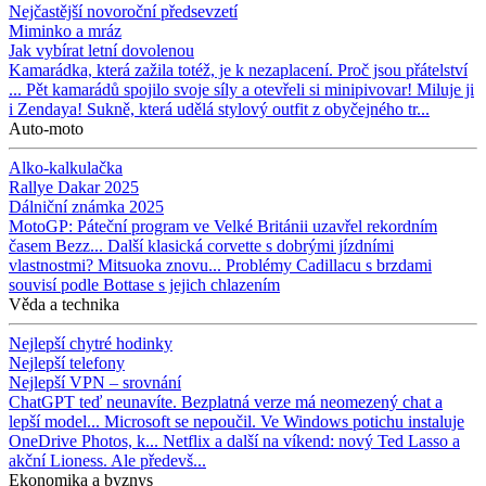
Nejčastější novoroční předsevzetí
Miminko a mráz
Jak vybírat letní dovolenou
Kamarádka, která zažila totéž, je k nezaplacení. Proč jsou přátelství
...
Pět kamarádů spojilo svoje síly a otevřeli si minipivovar!
Miluje ji
i Zendaya! Sukně, která udělá stylový outfit z obyčejného tr...
Auto-moto
Alko-kalkulačka
Rallye Dakar 2025
Dálniční známka 2025
MotoGP: Páteční program ve Velké Británii uzavřel rekordním
časem Bezz...
Další klasická corvette s dobrými jízdními
vlastnostmi? Mitsuoka znovu...
Problémy Cadillacu s brzdami
souvisí podle Bottase s jejich chlazením
Věda a technika
Nejlepší chytré hodinky
Nejlepší telefony
Nejlepší VPN – srovnání
ChatGPT teď neunavíte. Bezplatná verze má neomezený chat a
lepší model...
Microsoft se nepoučil. Ve Windows potichu instaluje
OneDrive Photos, k...
Netflix a další na víkend: nový Ted Lasso a
akční Lioness. Ale předevš...
Ekonomika a byznys