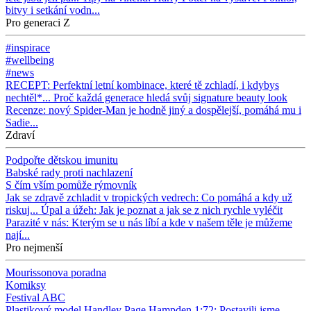
bitvy i setkání vodn...
Pro generaci Z
#inspirace
#wellbeing
#news
RECEPT: Perfektní letní kombinace, které tě zchladí, i kdybys
nechtěl*...
Proč každá generace hledá svůj signature beauty look
Recenze: nový Spider-Man je hodně jiný a dospělejší, pomáhá mu i
Sadie...
Zdraví
Podpořte dětskou imunitu
Babské rady proti nachlazení
S čím vším pomůže rýmovník
Jak se zdravě zchladit v tropických vedrech: Co pomáhá a kdy už
riskuj...
Úpal a úžeh: Jak je poznat a jak se z nich rychle vyléčit
Parazité v nás: Kterým se u nás líbí a kde v našem těle je můžeme
nají...
Pro nejmenší
Mourissonova poradna
Komiksy
Festival ABC
Plastikový model Handley Page Hampden 1:72: Postavili jsme