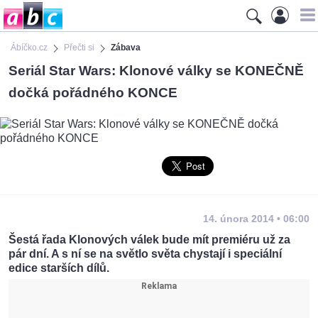
Ábíčko.cz
Přečti si
Zábava
Seriál Star Wars: Klonové války se KONEČNĚ
dočká pořádného KONCE
14. února 2014 • 06:00
Šestá řada Klonových válek bude mít premiéru už za
pár dní. A s ní se na světlo světa chystají i speciální
edice starších dílů.