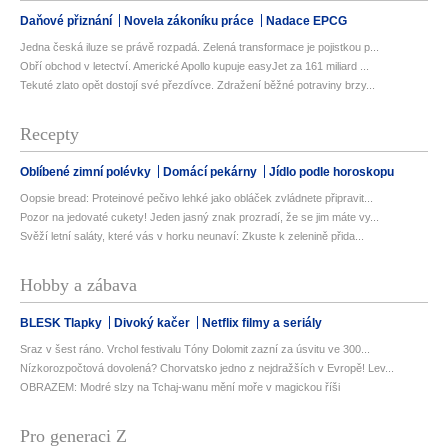
Daňové přiznání
Novela zákoníku práce
Nadace EPCG
Jedna česká iluze se právě rozpadá. Zelená transformace je pojistkou p...
Obří obchod v letectví. Americké Apollo kupuje easyJet za 161 miliard ...
Tekuté zlato opět dostojí své přezdívce. Zdražení běžné potraviny brzy...
Recepty
Oblíbené zimní polévky
Domácí pekárny
Jídlo podle horoskopu
Oopsie bread: Proteinové pečivo lehké jako obláček zvládnete připravit...
Pozor na jedovaté cukety! Jeden jasný znak prozradí, že se jim máte vy...
Svěží letní saláty, které vás v horku neunaví: Zkuste k zelenině přida...
Hobby a zábava
BLESK Tlapky
Divoký kačer
Netflix filmy a seriály
Sraz v šest ráno. Vrchol festivalu Tóny Dolomit zazní za úsvitu ve 300...
Nízkorozpočtová dovolená? Chorvatsko jedno z nejdražších v Evropě! Lev...
OBRAZEM: Modré slzy na Tchaj-wanu mění moře v magickou říši
Pro generaci Z