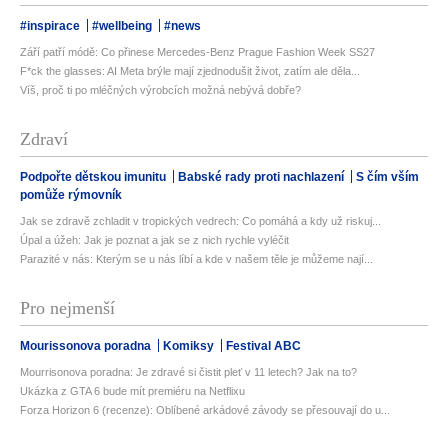
#inspirace
#wellbeing
#news
Září patří módě: Co přinese Mercedes-Benz Prague Fashion Week SS27
F*ck the glasses: AI Meta brýle mají zjednodušit život, zatím ale děla...
Víš, proč ti po mléčných výrobcích možná nebývá dobře?
Zdraví
Podpořte dětskou imunitu
Babské rady proti nachlazení
S čím vším
pomůže rýmovník
Jak se zdravě zchladit v tropických vedrech: Co pomáhá a kdy už riskuj...
Úpal a úžeh: Jak je poznat a jak se z nich rychle vyléčit
Parazité v nás: Kterým se u nás líbí a kde v našem těle je můžeme nají...
Pro nejmenší
Mourissonova poradna
Komiksy
Festival ABC
Mourrisonova poradna: Je zdravé si čistit pleť v 11 letech? Jak na to?
Ukázka z GTA 6 bude mít premiéru na Netflixu
Forza Horizon 6 (recenze): Oblíbené arkádové závody se přesouvají do u...