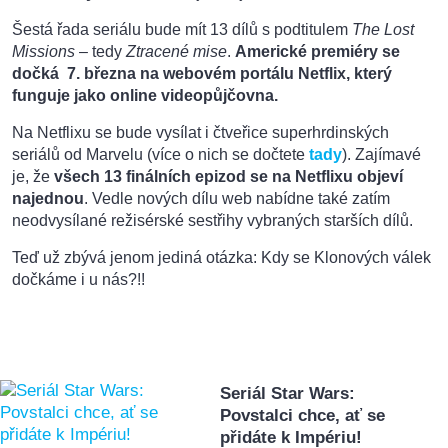
Šestá řada seriálu bude mít 13 dílů s podtitulem
The Lost
Missions
– tedy
Ztracené mise
.
Americké premiéry se
dočká 7. března na webovém portálu Netflix, který
funguje jako online videopůjčovna.
Na Netflixu se bude vysílat i čtveřice superhrdinských
seriálů od Marvelu (více o nich se dočtete
tady
). Zajímavé
je, že
všech 13 finálních epizod se na Netflixu objeví
najednou
. Vedle nových dílu web nabídne také zatím
neodvysílané režisérské sestřihy vybraných starších dílů.
Teď už zbývá jenom jediná otázka: Kdy se Klonových válek
dočkáme i u nás?!!
Seriál Star Wars:
Povstalci chce, ať se
přidáte k Impériu!