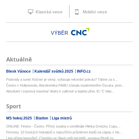
Klasická verze
Mobilní verze
VÝBĚR
Aktuálně
Blesk Vánoce
Kalendář svátků 2025
INFO.cz
Podvody a tunel: Kočner je vinný, vyfasuje rekordní pokutu? Táhne za s...
Česko v Hollywoodu: Absolventka FAMU získala studentského Oscara, post...
Absolutní i srpnová maxima! Vedro k zalknutí a teplotu přes 41 °C hlás...
Sport
MS hokej 2025
Biatlon
Liga mistrů
ONLINE: Finsko - Česko. Přímý souboj o semifinále Hlinka Gretzky Cupu,...
Persony. 10 českých hokejistů s nejvyšším průměrem bodů na zápas v his...
Liga očima fanoušků: Chorého ve Slavii zpět nechtějí, sestava Plzně vy...