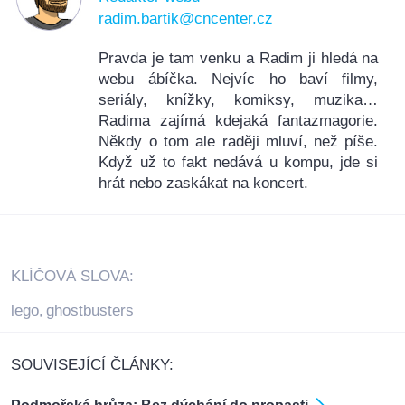
radim.bartik@cncenter.cz
Pravda je tam venku a Radim ji hledá na
webu ábíčka. Nejvíc ho baví filmy,
seriály, knížky, komiksy, muzika…
Radima zajímá kdejaká fantazmagorie.
Někdy o tom ale raději mluví, než píše.
Když už to fakt nedává u kompu, jde si
hrát nebo zaskákat na koncert.
KLÍČOVÁ SLOVA:
lego
ghostbusters
,
SOUVISEJÍCÍ ČLÁNKY: