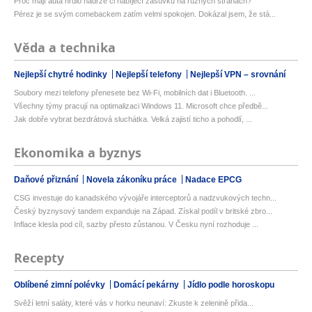
Proč mají auta hrdlo nádrže či nabíjecí zásuvku na různých stranách?
Pérez je se svým comebackem zatím velmi spokojen. Dokázal jsem, že stá...
Věda a technika
Nejlepší chytré hodinky
Nejlepší telefony
Nejlepší VPN – srovnání
Soubory mezi telefony přenesete bez Wi-Fi, mobilních dat i Bluetooth. ...
Všechny týmy pracují na optimalizaci Windows 11. Microsoft chce předbě...
Jak dobře vybrat bezdrátová sluchátka. Velká zajistí ticho a pohodlí, ...
Ekonomika a byznys
Daňové přiznání
Novela zákoníku práce
Nadace EPCG
CSG investuje do kanadského vývojáře interceptorů a nadzvukových techn...
Český byznysový tandem expanduje na Západ. Získal podíl v britské zbro...
Inflace klesla pod cíl, sazby přesto zůstanou. V Česku nyní rozhoduje ...
Recepty
Oblíbené zimní polévky
Domácí pekárny
Jídlo podle horoskopu
Svěží letní saláty, které vás v horku neunaví: Zkuste k zelenině přida...