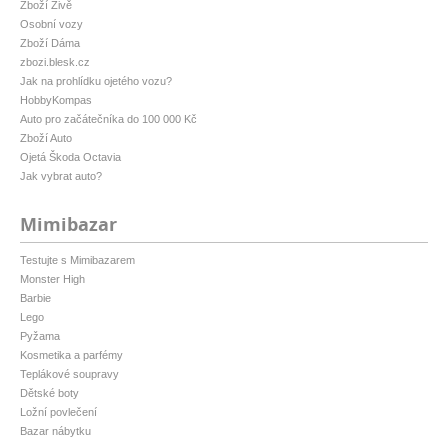
Zboží Živě
Osobní vozy
Zboží Dáma
zbozi.blesk.cz
Jak na prohlídku ojetého vozu?
HobbyKompas
Auto pro začátečníka do 100 000 Kč
Zboží Auto
Ojetá Škoda Octavia
Jak vybrat auto?
Mimibazar
Testujte s Mimibazarem
Monster High
Barbie
Lego
Pyžama
Kosmetika a parfémy
Teplákové soupravy
Dětské boty
Ložní povlečení
Bazar nábytku