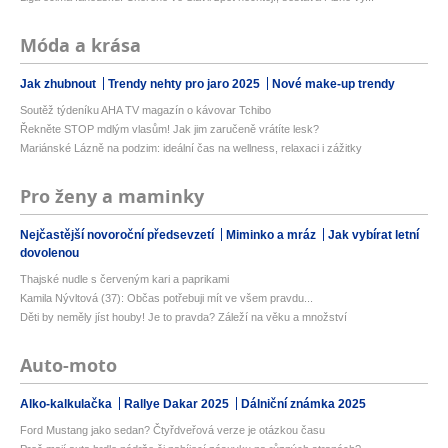
Móda a krása
Jak zhubnout
Trendy nehty pro jaro 2025
Nové make-up trendy
Soutěž týdeníku AHA TV magazín o kávovar Tchibo
Řekněte STOP mdlým vlasům! Jak jim zaručeně vrátíte lesk?
Mariánské Lázně na podzim: ideální čas na wellness, relaxaci i zážitky
Pro ženy a maminky
Nejčastější novoroční předsevzetí
Miminko a mráz
Jak vybírat letní
dovolenou
Thajské nudle s červeným kari a paprikami
Kamila Nývltová (37): Občas potřebuji mít ve všem pravdu...
Děti by neměly jíst houby! Je to pravda? Záleží na věku a množství
Auto-moto
Alko-kalkulačka
Rallye Dakar 2025
Dálniční známka 2025
Ford Mustang jako sedan? Čtyřdveřová verze je otázkou času