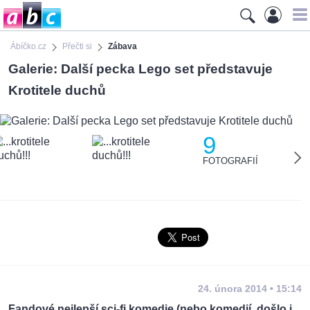
Ábíčko.cz
Přečti si
Zábava
Galerie: Další pecka Lego set představuje
Krotitele duchů
9
FOTOGRAFIÍ
24. února 2014 • 15:14
Fandové nejlepší sci-fi komedie (nebo komedií, došlo i