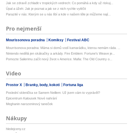
Jak se zdravě zchladit v tropických vedrech: Co pomáhá a kdy už riskuj...
Úpal a úžeh: Jak je poznat a jak se z nich rychle vyléčit
Parazité v nás: Kterým se u nás líbí a kde v našem těle je můžeme nají...
Pro nejmenší
Mourissonova poradna
Komiksy
Festival ABC
Mourrisonova poradna: Máma si domů vodí kamarádku, kterou nemám ráda. ...
Nintendo nedělá jen skákačky a arkády. Fire Emblem: Fortune's Weave je...
Pomozte Salierimu začít nový život v Americe. Mafia: The Old Country o...
Video
Prostor X
Branky, body, kokoti
Fortuna liga
Poslední sklenička se Samem Neillem: Už jsem vám to vyprávěl?
Epicentrum Kalousek Nové nahrání
Meghanin narozeninový taneček
Nákupy
hledejceny.cz