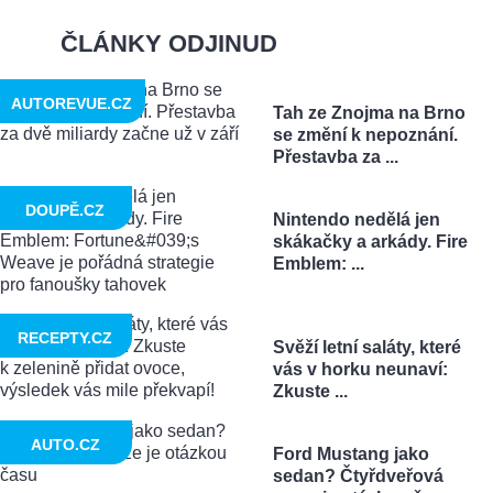
ČLÁNKY ODJINUD
AUTOREVUE.CZ
Tah ze Znojma na Brno
se změní k nepoznání.
Přestavba za ...
DOUPĚ.CZ
Nintendo nedělá jen
skákačky a arkády. Fire
Emblem: ...
RECEPTY.CZ
Svěží letní saláty, které
vás v horku neunaví:
Zkuste ...
AUTO.CZ
Ford Mustang jako
sedan? Čtyřdveřová