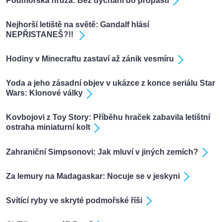
Podmořská hrůza: Bez dýchání do propasti
Nejhorší letiště na světě: Gandalf hlásí
NEPŘISTANEŠ?!!
Hodiny v Minecraftu zastaví až zánik vesmíru
Yoda a jeho zásadní objev v ukázce z konce seriálu Star
Wars: Klonové války
Kovbojovi z Toy Story: Příběhu hraček zabavila letištní
ostraha miniaturní kolt
Zahraniční Simpsonovi: Jak mluví v jiných zemích?
Za lemury na Madagaskar: Nocuje se v jeskyni
Svítící ryby ve skryté podmořské říši