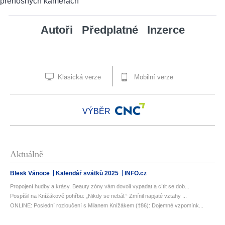
Autoři
Předplatné
Inzerce
Klasická verze
Mobilní verze
VÝBĚR
Aktuálně
Blesk Vánoce
Kalendář svátků 2025
INFO.cz
Propojení hudby a krásy. Beauty zóny vám dovolí vypadat a cítit se dob...
Pospíšil na Knížákově pohřbu: „Nikdy se nebál.“ Zmínil napjaté vztahy ...
ONLINE: Poslední rozloučení s Milanem Knížákem (†86): Dojemné vzpomínk...