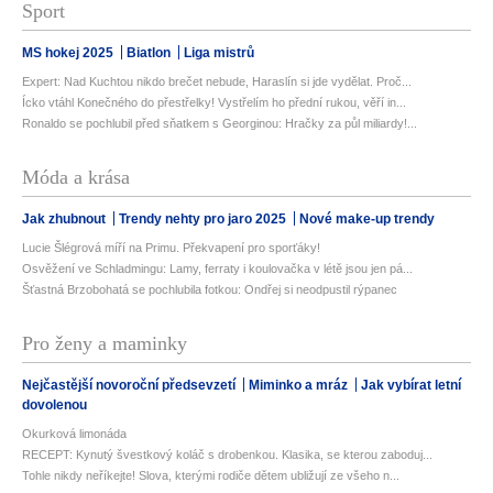
Sport
MS hokej 2025
Biatlon
Liga mistrů
Expert: Nad Kuchtou nikdo brečet nebude, Haraslín si jde vydělat. Proč...
Ícko vtáhl Konečného do přestřelky! Vystřelím ho přední rukou, věří in...
Ronaldo se pochlubil před sňatkem s Georginou: Hračky za půl miliardy!...
Móda a krása
Jak zhubnout
Trendy nehty pro jaro 2025
Nové make-up trendy
Lucie Šlégrová míří na Primu. Překvapení pro sporťáky!
Osvěžení ve Schladmingu: Lamy, ferraty i koulovačka v létě jsou jen pá...
Šťastná Brzobohatá se pochlubila fotkou: Ondřej si neodpustil rýpanec
Pro ženy a maminky
Nejčastější novoroční předsevzetí
Miminko a mráz
Jak vybírat letní
dovolenou
Okurková limonáda
RECEPT: Kynutý švestkový koláč s drobenkou. Klasika, se kterou zaboduj...
Tohle nikdy neříkejte! Slova, kterými rodiče dětem ubližují ze všeho n...