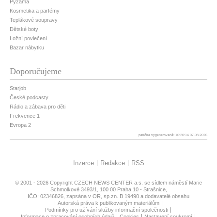
Pyžama
Kosmetika a parfémy
Teplákové soupravy
Dětské boty
Ložní povlečení
Bazar nábytku
Doporučujeme
Starjob
České podcasty
Rádio a zábava pro děti
Frekvence 1
Evropa 2
patička vygenerovaná: 16:20:14 07.08.2026
Inzerce
Redakce
RSS
© 2001 - 2026 Copyright
CZECH NEWS CENTER a.s.
se sídlem náměstí Marie
Schmolkové 3493/1, 100 00 Praha 10 - Strašnice,
IČO: 02346826, zapsána v OR, sp.zn. B 19490 a dodavatelé obsahu
Autorská práva k publikovaným materiálům
Podmínky pro užívání služby informační společnosti
Informace o zpracování osobních údajů
Cookies
Nastavení soukromí