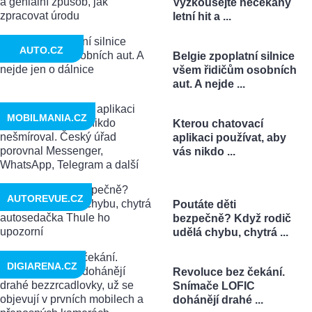
Vyzkoušejte nečekaný
letní hit a ...
AUTO.CZ
Belgie zpoplatní silnice
všem řidičům osobních
aut. A nejde ...
MOBILMANIA.CZ
Kterou chatovací
aplikaci používat, aby
vás nikdo ...
AUTOREVUE.CZ
Poutáte děti
bezpečně? Když rodič
udělá chybu, chytrá ...
DIGIARENA.CZ
Revoluce bez čekání.
Snímače LOFIC
dohánějí drahé ...