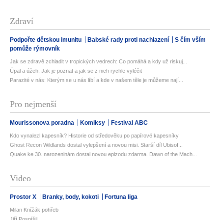
Zdraví
Podpořte dětskou imunitu
Babské rady proti nachlazení
S čím vším
pomůže rýmovník
Jak se zdravě zchladit v tropických vedrech: Co pomáhá a kdy už riskuj...
Úpal a úžeh: Jak je poznat a jak se z nich rychle vyléčit
Parazité v nás: Kterým se u nás líbí a kde v našem těle je můžeme nají...
Pro nejmenší
Mourissonova poradna
Komiksy
Festival ABC
Kdo vynalezl kapesník? Historie od středověku po papírové kapesníky
Ghost Recon Wildlands dostal vylepšení a novou misi. Starší díl Ubisof...
Quake ke 30. narozeninám dostal novou epizodu zdarma. Dawn of the Mach...
Video
Prostor X
Branky, body, kokoti
Fortuna liga
Milan Knížák pohřeb
Jiří Pospíšil