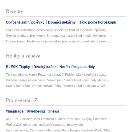
Recepty
Oblíbené zimní polévky
Domácí pekárny
Jídlo podle horoskopu
Cuketová zmrzlina? Vyzkoušejte nečekaný letní hit a geniální způsob, j...
Rychlé buchty s broskvemi: 5 receptů na sladké letní moučníky, které m...
Oopsie bread: Proteinové pečivo lehké jako obláček zvládnete připravit...
Hobby a zábava
BLESK Tlapky
Divoký kačer
Netflix filmy a seriály
Tipy na víkend: Harry Potter na výstavě! Folklor, bitvy i setkání vodn...
Přibývá paniky na dovolené: Vnuka paní Soni v hotelu poštípaly štěnice...
Sraz v šest ráno. Vrchol festivalu Tóny Dolomit zazní za úsvitu ve 300...
Pro generaci Z
#inspirace
#wellbeing
#news
RECEPT: Perfektní letní kombinace, které tě zchladí, i kdybys nechtěl*...
Proč každá generace hledá svůj signature beauty look
Září patří módě: Co přinese Mercedes-Benz Prague Fashion Week SS27