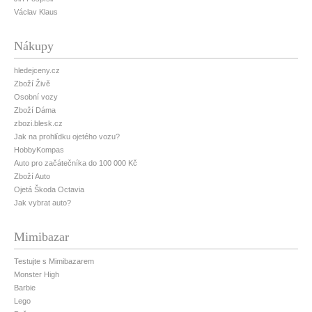
Václav Klaus
Nákupy
hledejceny.cz
Zboží Živě
Osobní vozy
Zboží Dáma
zbozi.blesk.cz
Jak na prohlídku ojetého vozu?
HobbyKompas
Auto pro začátečníka do 100 000 Kč
Zboží Auto
Ojetá Škoda Octavia
Jak vybrat auto?
Mimibazar
Testujte s Mimibazarem
Monster High
Barbie
Lego