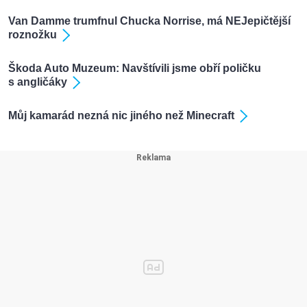
Van Damme trumfnul Chucka Norrise, má NEJepičtější
roznožku
Škoda Auto Muzeum: Navštívili jsme obří poličku
s angličáky
Můj kamarád nezná nic jiného než Minecraft