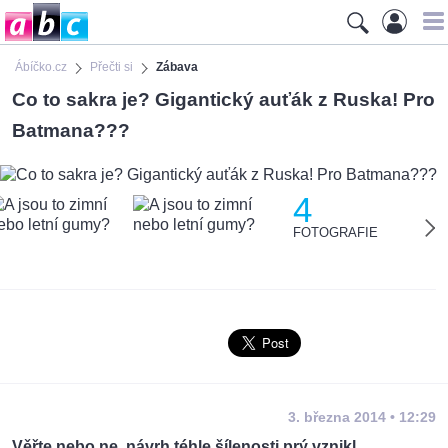
Ábíčko.cz
Přečti si
Zábava
Co to sakra je? Gigantický auťák z Ruska! Pro
Batmana???
4
FOTOGRAFIE
3. března 2014 • 12:29
Věřte nebo ne, návrh téhle šílenosti prý vznikl