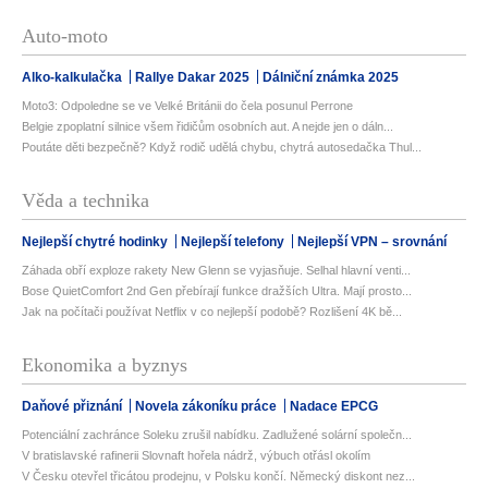
Auto-moto
Alko-kalkulačka
Rallye Dakar 2025
Dálniční známka 2025
Moto3: Odpoledne se ve Velké Británii do čela posunul Perrone
Belgie zpoplatní silnice všem řidičům osobních aut. A nejde jen o dáln...
Poutáte děti bezpečně? Když rodič udělá chybu, chytrá autosedačka Thul...
Věda a technika
Nejlepší chytré hodinky
Nejlepší telefony
Nejlepší VPN – srovnání
Záhada obří exploze rakety New Glenn se vyjasňuje. Selhal hlavní venti...
Bose QuietComfort 2nd Gen přebírají funkce dražších Ultra. Mají prosto...
Jak na počítači používat Netflix v co nejlepší podobě? Rozlišení 4K bě...
Ekonomika a byznys
Daňové přiznání
Novela zákoníku práce
Nadace EPCG
Potenciální zachránce Soleku zrušil nabídku. Zadlužené solární společn...
V bratislavské rafinerii Slovnaft hořela nádrž, výbuch otřásl okolím
V Česku otevřel třicátou prodejnu, v Polsku končí. Německý diskont nez...