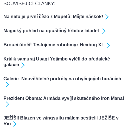
SOUVISEJÍCÍ ČLÁNKY:
Na netu je první číslo z Mupetů: Mějte náskok!
Magický pohled na opuštěný hřbitov letadel
Brouci útočí! Testujeme robohmyz Hexbug XL
Králík samuraj Usagi Yojimbo vylétl do předaleké
galaxie
Galerie: Neuvěřitelné portréty na obyčejných burácích
Prezident Obama: Armáda vyvíjí skutečného Iron Mana!
JEŽÍŠI! Blázen ve wingsuitu málem sestřelil JEŽÍŠE v
Riu