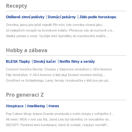
Recepty
Oblíbené zimní polévky
Domácí pekárny
Jídlo podle horoskopu
Zmrzlina, jakou jste ještě nejedli! Pět míst, kde zmrzlina chutná jako...
10 nejlepších receptů na švestkové koláče: Přenesou vás do kuchyně u b...
Sladký poklad u cesty: Využijte letní špendlíky do tvarohového koláče,...
Hobby a zábava
BLESK Tlapky
Divoký kačer
Netflix filmy a seriály
Cestovní horečka šlechty: Chuďas z Klatovska otrokářem v Jižní Americe
Filip Vondrášek: V Jižní Americe si lidé plují životem mnohem lehčeji,...
Osvěžení ve Schladmingu: Lamy, ferraty i koulovačka v létě jsou jen pá...
Pro generaci Z
#inspirace
#wellbeing
#news
Pop Culture Wrap: Ariana Grande promluvila o svém ústupu z veřejného ž...
Alt news: MGK v tom zas lítá, Jared Leto byl obviněný ze sexuálního ob...
RECEPT: Perfektní letní kombinace, které tě zchladí, i kdybys nechtěl*...