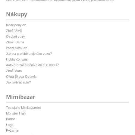
Nákupy
hledejceny.cz
Zboží Živě
Osobní vozy
Zboží Dáma
zbozi.blesk.cz
Jak na prohlídku ojetého vozu?
HobbyKompas
Auto pro začátečníka do 100 000 Kč
Zboží Auto
Ojetá Škoda Octavia
Jak vybrat auto?
Mimibazar
Testujte s Mimibazarem
Monster High
Barbie
Lego
Pyžama