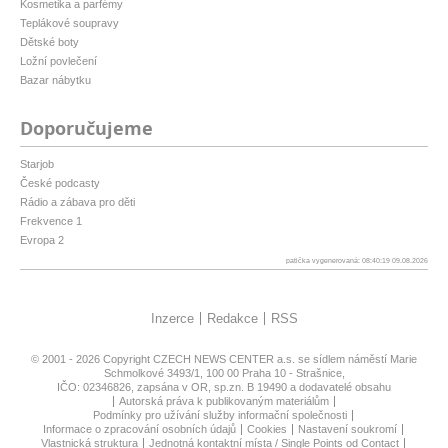
Kosmetika a parfémy
Teplákové soupravy
Dětské boty
Ložní povlečení
Bazar nábytku
Doporučujeme
Starjob
České podcasty
Rádio a zábava pro děti
Frekvence 1
Evropa 2
patička vygenerovaná: 08:40:19 09.08.2026
Inzerce
Redakce
RSS
© 2001 - 2026 Copyright
CZECH NEWS CENTER a.s.
se sídlem náměstí Marie
Schmolkové 3493/1, 100 00 Praha 10 - Strašnice,
IČO: 02346826, zapsána v OR, sp.zn. B 19490 a dodavatelé obsahu
Autorská práva k publikovaným materiálům
Podmínky pro užívání služby informační společnosti
Informace o zpracování osobních údajů
Cookies
Nastavení soukromí
Vlastnická struktura
Jednotná kontaktní místa / Single Points od Contact