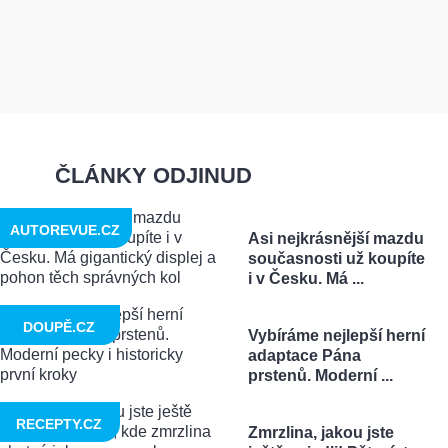
ČLÁNKY ODJINUD
AUTOREVUE.CZ
Asi nejkrásnější mazdu
současnosti už koupíte
i v Česku. Má ...
DOUPĚ.CZ
Vybíráme nejlepší herní
adaptace Pána
prstenů. Moderní ...
RECEPTY.CZ
Zmrzlina, jakou jste