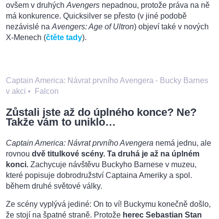
ovšem v druhých
Avengers
nepadnou, protože práva na ně
má konkurence. Quicksilver se přesto (v jiné podobě
nezávislé na
Avengers: Age of Ultron
) objeví také v nových
X-Menech (
čtěte tady
).
Captain America: Návrat prvního Avengera - Bucky Barnes
v akci
•
Falcon
Zůstali jste až do úplného konce? Ne?
Takže vám to uniklo…
Captain America: Návrat prvního Avengera
nemá jednu, ale
rovnou
dvě titulkové scény. Ta druhá je až na úplném
konci.
Zachycuje návštěvu Buckyho Barnese v muzeu,
které popisuje dobrodružství Captaina Ameriky a spol.
během druhé světové války.
Ze scény vyplývá jediné: On to ví! Buckymu konečně došlo,
že stojí na špatné straně. Protože
herec Sebastian Stan