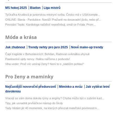
MS hokej 2025
Biatlon
Liga mistrů
Tyčkařka Krutilová je juniorskou mistryní světa. Česko má v USA komple...
ONLINE: Slavia - Pardubice. Naváží Pražané na dosavadní jízdu, nebo př...
Povstání Teplic: Kardiologa naštěstí nepotřebuji, smál se Frťala. Prom...
Móda a krása
Jak zhubnout
Trendy nehty pro jaro 2025
Nové make-up trendy
Čapí tragédie v Bohuslavicích: Bohdan, Radovan a Amálka uhynuli
Pawlowské ujely nervy: Halina nařčena z podvodu!
Vlna veder: Proč víc umírají ženy? Není to o „slabším pohlaví“
Pro ženy a maminky
Nejčastější novoroční předsevzetí
Miminko a mráz
Jak vybírat letní
dovolenou
Vracejí se vám doma dokola rýmy a angíny? Chyba může být v zubním kart...
Tipy, jak usnadnit prvňáčkovi nástup do školy
Tady hlídám já! 40 momentek, na kterých převzali mateřské povinnosti k...