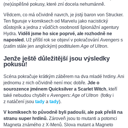
(ne)úspěšné pokusy, které zní docela nehumánně.
Vědcem, co má očividně navrch, je jistý baron von Strucker.
Ten figuruje v komiksech od Marvelu jako nacistický
důstojník a jedna z vůdčích osobností špionážní agentury
Hydra.
Viděli jsme ho sice poprvé, ale rozhodně ne
naposled.
Už příští rok se objeví v pokračování
Avengers
s
(zatím stále jen anglickým) podtitulem
Age of Ultron
.
Jenže ještě důležitější jsou výsledky
pokusů!
Scéna pokračuje krátkým záběrem na dva mladé hrdiny. Ani
jednomu z nich očividně není moc dobře.
Jde o
sourozence jménem Quicksilver a Scarlet Witch
, kteří
také nebudou chybět v
Avengers: Age of Ultron
(fotky i
z natáčení jsou
tady
a
tady
).
V komiksech to původně byli padouši, ale pak přešli na
stranu super hrdinů.
Zároveň jsou to mutanti a potomci
Magneta známého z X-Menů. Slova mutant a Magneto