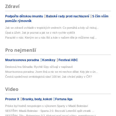
Zdraví
Podpořte dětskou imunitu
Babské rady proti nachlazení
S čím vším
pomůže rýmovník
Jak se zdravě zchladit v tropických vedrech: Co pomáhá a kdy už riskuj...
Úpal a úžeh: Jak je poznat a jak se z nich rychle vyléčit
Parazité v nás: Kterým se u nás líbí a kde v našem těle je můžeme nají...
Pro nejmenší
Mourissonova poradna
Komiksy
Festival ABC
Desková hra Stínadla: Rychlé šípy ožívají v napínavé
Mourrisonova poradna: Jsem líná a nic se mi nechce dělat: Kdy jde o ún...
Česká společnost ornitologická slaví 100 let: Jak chrání ptáky v ČR?
Video
Prostor X
Branky, body, kokoti
Fortuna liga
Priske byl hodně nespokojen s výkonem Sparty v Mladé Boleslavi
SESTŘIH: Mladá Boleslav - Sparta 2:0. Bezzubí Letenští opět ztratili. ...
SESTŘIH: Zlín - Bohemians 0:2. Klokani mají první výhru, premiérovou t...