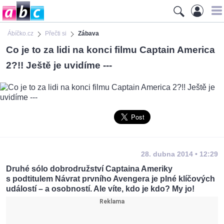
Ábíčko.cz
Přečti si
Zábava
Co je to za lidi na konci filmu Captain America
2?!! Ještě je uvidíme ---
28. dubna 2014 • 12:29
Druhé sólo dobrodružství Captaina Ameriky
s podtitulem Návrat prvního Avengera je plné klíčových
událostí – a osobností. Ale víte, kdo je kdo? My jo!