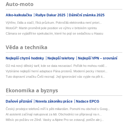
Auto-moto
Alko-kalkulačka
Rallye Dakar 2025
Dálniční známka 2025
Výhřev, čidla a stačí, říká průzkum. Pokročilá elektronika není priori...
MotoGP: Martin proměnil pole position ve výhru v britském sprintu
Câmara se vyjádřil ke spekulacím, které ho pojí se sedačkou u Haasu
Věda a technika
Nejlepší chytré hodinky
Nejlepší telefony
Nejlepší VPN – srovnání
O2 má nový dětský tarif, kde se data nezastaví. Pořídit ho mohou rodič...
Vybíráme nejlepší herní adaptace Pána prstenů. Moderní pecky i histori...
Tuto dopravní značku Češi neznají. Její ignorování vás vyjde na pět ti...
Ekonomika a byznys
Daňové přiznání
Novela zákoníku práce
Nadace EPCG
Český prodejce telefonů míří k pěti miliardám. Pomohl mu obchod s Goog...
AI asistenti začínají nakupovat za lidi. Obchodníci se připravují na n...
Měsíc po požáru ve Zlíně. Vasky a Alpine Pro se zotavují, potíže ale j...