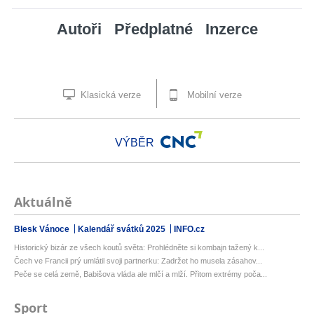
Autoři
Předplatné
Inzerce
Klasická verze
Mobilní verze
VÝBĚR
Aktuálně
Blesk Vánoce
Kalendář svátků 2025
INFO.cz
Historický bizár ze všech koutů světa: Prohlédněte si kombajn tažený k...
Čech ve Francii prý umlátil svoji partnerku: Zadržet ho musela zásahov...
Peče se celá země, Babišova vláda ale mlčí a mlží. Přitom extrémy poča...
Sport