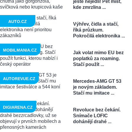
ještě nejedli! Pět míst,
kde zmrzlina ...
AUTO.CZ
Výhřev, čidla a stačí,
říká průzkum.
Pokročilá elektronika ...
MOBILMANIA.CZ
Jak volat mimo EU bez
poplatků za roaming.
Stačí použít ...
AUTOREVUE.CZ
Mercedes-AMG GT 53
je novým základem.
Stačí mu imitace ...
DIGIARENA.CZ
Revoluce bez čekání.
Snímače LOFIC
dohánějí drahé ...