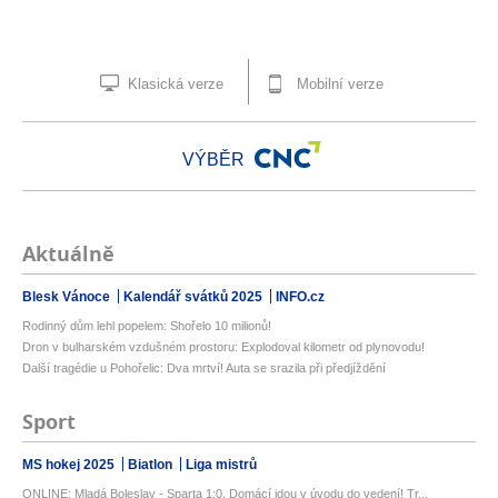
Klasická verze
Mobilní verze
VÝBĚR
Aktuálně
Blesk Vánoce
Kalendář svátků 2025
INFO.cz
Rodinný dům lehl popelem: Shořelo 10 milionů!
Dron v bulharském vzdušném prostoru: Explodoval kilometr od plynovodu!
Další tragédie u Pohořelic: Dva mrtví! Auta se srazila při předjíždění
Sport
MS hokej 2025
Biatlon
Liga mistrů
ONLINE: Mladá Boleslav - Sparta 1:0. Domácí jdou v úvodu do vedení! Tr...