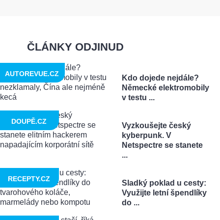
ČLÁNKY ODJINUD
AUTOREVUE.CZ
Kdo dojede nejdále?
Německé elektromobily
v testu ...
DOUPĚ.CZ
Vyzkoušejte český
kyberpunk. V
Netspectre se stanete
...
RECEPTY.CZ
Sladký poklad u cesty:
Využijte letní špendlíky
do ...