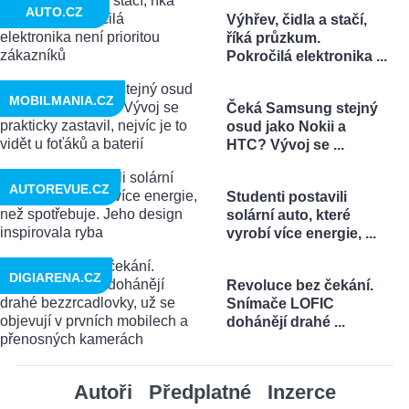
AUTO.CZ
Výhřev, čidla a stačí,
říká průzkum.
Pokročilá elektronika ...
MOBILMANIA.CZ
Čeká Samsung stejný
osud jako Nokii a
HTC? Vývoj se ...
AUTOREVUE.CZ
Studenti postavili
solární auto, které
vyrobí více energie, ...
DIGIARENA.CZ
Revoluce bez čekání.
Snímače LOFIC
dohánějí drahé ...
Autoři
Předplatné
Inzerce