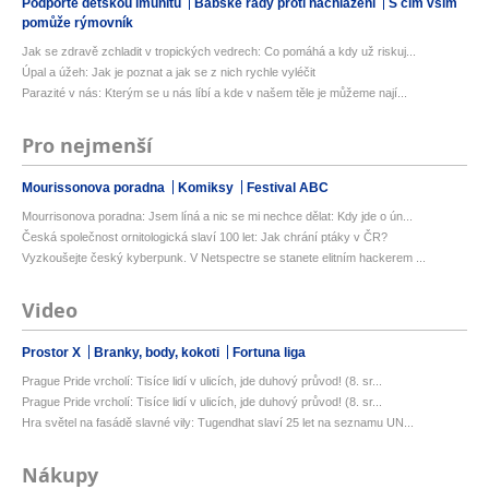
Podpořte dětskou imunitu
Babské rady proti nachlazení
S čím vším
pomůže rýmovník
Jak se zdravě zchladit v tropických vedrech: Co pomáhá a kdy už riskuj...
Úpal a úžeh: Jak je poznat a jak se z nich rychle vyléčit
Parazité v nás: Kterým se u nás líbí a kde v našem těle je můžeme nají...
Pro nejmenší
Mourissonova poradna
Komiksy
Festival ABC
Mourrisonova poradna: Jsem líná a nic se mi nechce dělat: Kdy jde o ún...
Česká společnost ornitologická slaví 100 let: Jak chrání ptáky v ČR?
Vyzkoušejte český kyberpunk. V Netspectre se stanete elitním hackerem ...
Video
Prostor X
Branky, body, kokoti
Fortuna liga
Prague Pride vrcholí: Tisíce lidí v ulicích, jde duhový průvod! (8. sr...
Prague Pride vrcholí: Tisíce lidí v ulicích, jde duhový průvod! (8. sr...
Hra světel na fasádě slavné vily: Tugendhat slaví 25 let na seznamu UN...
Nákupy