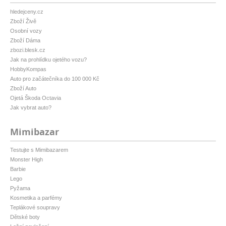
hledejceny.cz
Zboží Živě
Osobní vozy
Zboží Dáma
zbozi.blesk.cz
Jak na prohlídku ojetého vozu?
HobbyKompas
Auto pro začátečníka do 100 000 Kč
Zboží Auto
Ojetá Škoda Octavia
Jak vybrat auto?
Mimibazar
Testujte s Mimibazarem
Monster High
Barbie
Lego
Pyžama
Kosmetika a parfémy
Teplákové soupravy
Dětské boty