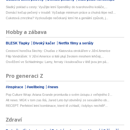
Sladký poklad u cesty: Využijte letní špendlíky do tvarohového koláče,...
Domácí kečup pečený v troubě: Vyžaduje minimum práce a chutná lépe než...
Cuketová zmrzlina? Vyzkoušejte nečekaný letní hit a geniální způsob, j...
Hobby a zábava
BLESK Tlapky
Divoký kačer
Netflix filmy a seriály
Cestovní horečka šlechty: Chuďas z Klatovska otrokářem v Jižní Americe
Filip Vondrášek: V Jižní Americe si lidé plují životem mnohem lehčeji,...
Osvěžení ve Schladmingu: Lamy, ferraty i koulovačka v létě jsou jen pá...
Pro generaci Z
#inspirace
#wellbeing
#news
Pop Culture Wrap: Ariana Grande promluvila o svém ústupu z veřejného ž...
Alt news: MGK v tom zas lítá, Jared Leto byl obviněný ze sexuálního ob...
RECEPT: Perfektní letní kombinace, které tě zchladí, i kdybys nechtěl*...
Zdraví