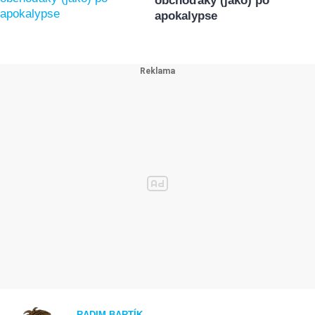
obchoďáky (jako) po
apokalypse
RADIM BARTÍK