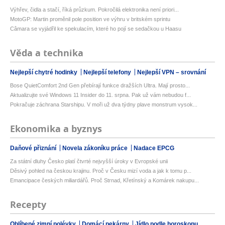
Výhřev, čidla a stačí, říká průzkum. Pokročilá elektronika není priori...
MotoGP: Martin proměnil pole position ve výhru v britském sprintu
Câmara se vyjádřil ke spekulacím, které ho pojí se sedačkou u Haasu
Věda a technika
Nejlepší chytré hodinky
Nejlepší telefony
Nejlepší VPN – srovnání
Bose QuietComfort 2nd Gen přebírají funkce dražších Ultra. Mají prosto...
Aktualizujte své Windows 11 Insider do 11. srpna. Pak už vám nebudou f...
Pokračuje záchrana Starshipu. V moři už dva týdny plave monstrum vysok...
Ekonomika a byznys
Daňové přiznání
Novela zákoníku práce
Nadace EPCG
Za státní dluhy Česko platí čtvrté nejvyšší úroky v Evropské unii
Děsivý pohled na českou krajinu. Proč v Česku mizí voda a jak k tomu p...
Emancipace českých miliardářů. Proč Strnad, Křetínský a Komárek nakupu...
Recepty
Oblíbené zimní polévky
Domácí pekárny
Jídlo podle horoskopu