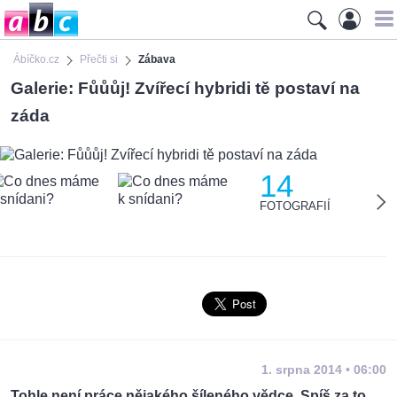
Ábíčko.cz
Přečti si
Zábava
Galerie: Fůůůj! Zvířecí hybridi tě postaví na
záda
14
FOTOGRAFIÍ
1. srpna 2014 • 06:00
Tohle není práce nějakého šíleného vědce. Spíš za to