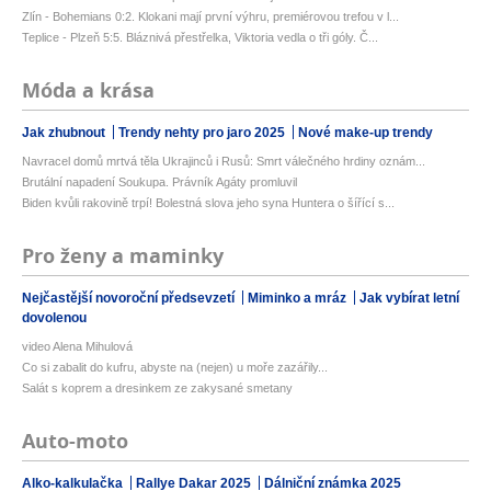
Zlín - Bohemians 0:2. Klokani mají první výhru, premiérovou trefou v l...
Teplice - Plzeň 5:5. Bláznivá přestřelka, Viktoria vedla o tři góly. Č...
Móda a krása
Jak zhubnout
Trendy nehty pro jaro 2025
Nové make-up trendy
Navracel domů mrtvá těla Ukrajinců i Rusů: Smrt válečného hrdiny oznám...
Brutální napadení Soukupa. Právník Agáty promluvil
Biden kvůli rakovině trpí! Bolestná slova jeho syna Huntera o šířící s...
Pro ženy a maminky
Nejčastější novoroční předsevzetí
Miminko a mráz
Jak vybírat letní
dovolenou
video Alena Mihulová
Co si zabalit do kufru, abyste na (nejen) u moře zazářily...
Salát s koprem a dresinkem ze zakysané smetany
Auto-moto
Alko-kalkulačka
Rallye Dakar 2025
Dálniční známka 2025