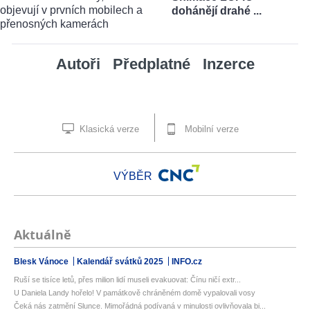
dohánějí drahé ...
Autoři
Předplatné
Inzerce
Klasická verze
Mobilní verze
VÝBĚR
Aktuálně
Blesk Vánoce
Kalendář svátků 2025
INFO.cz
Ruší se tisíce letů, přes milion lidí museli evakuovat: Čínu ničí extr...
U Daniela Landy hořelo! V památkově chráněném domě vypalovali vosy
Čeká nás zatmění Slunce. Mimořádná podívaná v minulosti ovlivňovala bi...