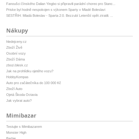
Fanoušci čínského Dalian Yingbo si připravili parádní choreo pro Stanc...
Priske byl hodně nespokojen s výkonem Sparty v Mladé Boleslavi
SESTŘIH: Mladá Boleslav - Sparta 2:0. Bezzubí Letenští opět ztratili. ...
Nákupy
hledejceny.cz
Zboží Živě
Osobní vozy
Zboží Dáma
zbozi.blesk.cz
Jak na prohlídku ojetého vozu?
HobbyKompas
Auto pro začátečníka do 100 000 Kč
Zboží Auto
Ojetá Škoda Octavia
Jak vybrat auto?
Mimibazar
Testujte s Mimibazarem
Monster High
Barbie