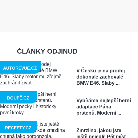
ČLÁNKY ODJINUD
AUTOREVUE.CZ
V Česku je na prodej
dokonale zachovalé
BMW E46. Slabý ...
DOUPĚ.CZ
Vybíráme nejlepší herní
adaptace Pána
prstenů. Moderní ...
RECEPTY.CZ
Zmrzlina, jakou jste
ještě nejedli! Pět míst,