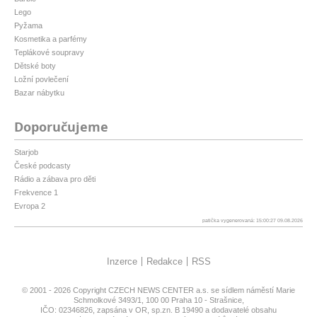
Lego
Pyžama
Kosmetika a parfémy
Teplákové soupravy
Dětské boty
Ložní povlečení
Bazar nábytku
Doporučujeme
Starjob
České podcasty
Rádio a zábava pro děti
Frekvence 1
Evropa 2
patička vygenerovaná: 15:00:27 09.08.2026
Inzerce
Redakce
RSS
© 2001 - 2026 Copyright
CZECH NEWS CENTER a.s.
se sídlem náměstí Marie
Schmolkové 3493/1, 100 00 Praha 10 - Strašnice,
IČO: 02346826, zapsána v OR, sp.zn. B 19490 a dodavatelé obsahu