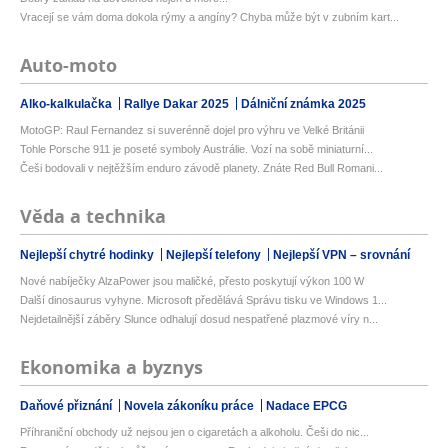
Vracejí se vám doma dokola rýmy a angíny? Chyba může být v zubním kart...
Auto-moto
Alko-kalkulačka
Rallye Dakar 2025
Dálniční známka 2025
MotoGP: Raul Fernandez si suverénně dojel pro výhru ve Velké Británii
Tohle Porsche 911 je poseté symboly Austrálie. Vozí na sobě miniaturní...
Češi bodovali v nejtěžším enduro závodě planety. Znáte Red Bull Romani...
Věda a technika
Nejlepší chytré hodinky
Nejlepší telefony
Nejlepší VPN – srovnání
Nové nabíječky AlzaPower jsou maličké, přesto poskytují výkon 100 W
Další dinosaurus vyhyne. Microsoft předělává Správu tisku ve Windows 1...
Nejdetailnější záběry Slunce odhalují dosud nespatřené plazmové víry n...
Ekonomika a byznys
Daňové přiznání
Novela zákoníku práce
Nadace EPCG
Příhraniční obchody už nejsou jen o cigaretách a alkoholu. Češi do nic...