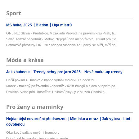
Sport
MS hokej 2025
Biatlon
Liga mistrů
ONLINE: Slavia - Pardubice. V základu Provod, na pravém kraji Piták, h...
Salač senzačně vyhrál v Moto2: Nejlepší den mého života! Triumf pro Če...
Fotbalové přestupy ONLINE: odchod Vindahla ze Sparty se blíží, míří do...
Móda a krása
Jak zhubnout
Trendy nehty pro jaro 2025
Nové make-up trendy
Další poklad z Dunaje: Z bahna vytáhli motorku i s nacistou
Marek Ztracený po životním koncertě: Závist kolegů a slova o teplém po...
Draisina, velocipéd i kostitřas: Unikátní bicykly v Muzeu Chodska
Pro ženy a maminky
Nejčastější novoroční předsevzetí
Miminko a mráz
Jak vybírat letní
dovolenou
Okurkový salát s novými brambory
Dobrý základ na dovolenou nejen u moře...