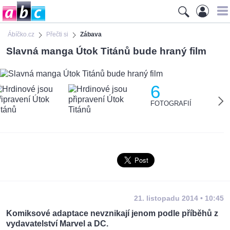
Ábíčko.cz
Přečti si
Zábava
Slavná manga Útok Titánů bude hraný film
6
FOTOGRAFIÍ
21. listopadu 2014 • 10:45
Komiksové adaptace nevznikají jenom podle příběhů z
vydavatelství Marvel a DC.