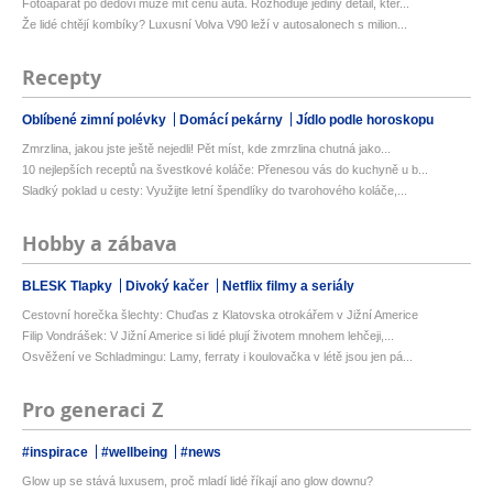
Fotoaparát po dědovi může mít cenu auta. Rozhoduje jediný detail, kter...
Že lidé chtějí kombíky? Luxusní Volva V90 leží v autosalonech s milion...
Recepty
Oblíbené zimní polévky
Domácí pekárny
Jídlo podle horoskopu
Zmrzlina, jakou jste ještě nejedli! Pět míst, kde zmrzlina chutná jako...
10 nejlepších receptů na švestkové koláče: Přenesou vás do kuchyně u b...
Sladký poklad u cesty: Využijte letní špendlíky do tvarohového koláče,...
Hobby a zábava
BLESK Tlapky
Divoký kačer
Netflix filmy a seriály
Cestovní horečka šlechty: Chuďas z Klatovska otrokářem v Jižní Americe
Filip Vondrášek: V Jižní Americe si lidé plují životem mnohem lehčeji,...
Osvěžení ve Schladmingu: Lamy, ferraty i koulovačka v létě jsou jen pá...
Pro generaci Z
#inspirace
#wellbeing
#news
Glow up se stává luxusem, proč mladí lidé říkají ano glow downu?