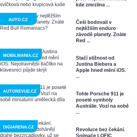
kde zmrzlina ...
AUTO.CZ
Češi bodovali v
nejtěžším enduro
závodě planety. Znáte
Red ...
MOBILMANIA.CZ
Stačí stížnost od
Justina Biebera a
Apple hned mění iOS.
...
AUTOREVUE.CZ
Tohle Porsche 911 je
poseté symboly
Austrálie. Vozí na sobě
...
DIGIARENA.CZ
Revoluce bez čekání.
Snímače LOFIC