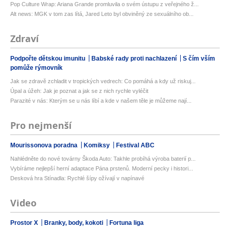
Pop Culture Wrap: Ariana Grande promluvila o svém ústupu z veřejného ž...
Alt news: MGK v tom zas lítá, Jared Leto byl obviněný ze sexuálního ob...
Zdraví
Podpořte dětskou imunitu
Babské rady proti nachlazení
S čím vším
pomůže rýmovník
Jak se zdravě zchladit v tropických vedrech: Co pomáhá a kdy už riskuj...
Úpal a úžeh: Jak je poznat a jak se z nich rychle vyléčit
Parazité v nás: Kterým se u nás líbí a kde v našem těle je můžeme nají...
Pro nejmenší
Mourissonova poradna
Komiksy
Festival ABC
Nahlédněte do nové továrny Škoda Auto: Takhle probíhá výroba baterií p...
Vybíráme nejlepší herní adaptace Pána prstenů. Moderní pecky i histori...
Desková hra Stínadla: Rychlé šípy ožívají v napínavé
Video
Prostor X
Branky, body, kokoti
Fortuna liga