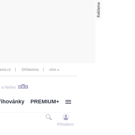
nia.cz
DIGIarena
více
 si Ábíčko
řihovánky
PREMIUM+
Přihlášení