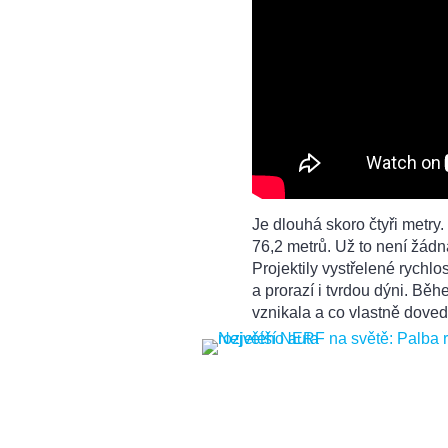
Je dlouhá skoro čtyři metry.
76,2 metrů. Už to není žádn
Projektily vystřelené rychl
a prorazí i tvrdou dýni. B
vznikala a co vlastně doved