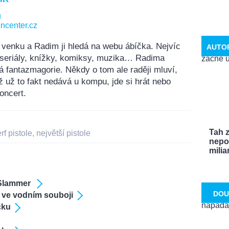
u
ncenter.cz
 venku a Radim ji hledá na webu ábíčka. Nejvíc
AUTO
, seriály, knížky, komiksy, muzika… Radima
á fantazmagorie. Někdy o tom ale raději mluví,
ž už to fakt nedává u kompu, jde si hrát nebo
oncert.
Tah 
rf pistole
,
největší pistole
nepo
miliar
 Slammer
DOU
 ve vodním souboji
čku