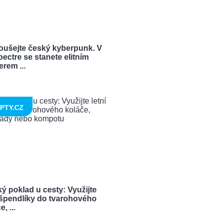
oušejte český kyberpunk. V
ectre se stanete elitním
rem ...
PTY.CZ
ý poklad u cesty: Využijte
í špendlíky do tvarohového
, ...