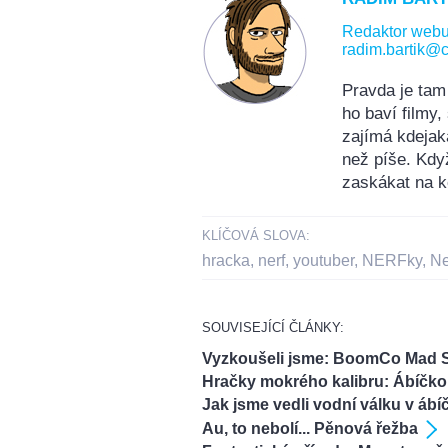
Redaktor web
radim.bartik@c
Pravda je tam
ho baví filmy
zajímá kdejak
než píše. Kdy
zaskákat na k
KLÍČOVÁ SLOVA:
hracka
,
nerf
,
youtuber
,
NERFky
,
Ne
SOUVISEJÍCÍ ČLÁNKY:
Vyzkoušeli jsme: BoomCo Mad
Hračky mokrého kalibru: Ábíčko
Jak jsme vedli vodní válku v ábí
Au, to nebolí... Pěnová řežba