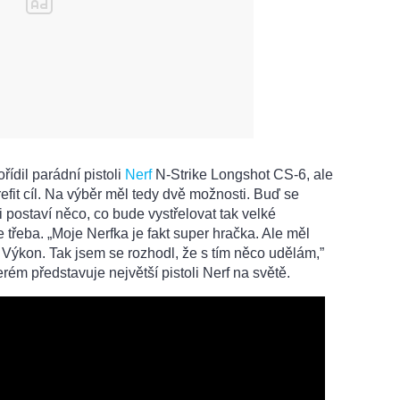
ídil parádní pistoli
Nerf
N-Strike Longshot CS-6, ale
efit cíl. Na výběr měl tedy dvě možnosti. Buď se
i postaví něco, co bude vystřelovat tak velké
de třeba. „Moje Nerfka je fakt super hračka. Ale měl
. Výkon. Tak jsem se rozhodl, že s tím něco udělám,”
erém představuje největší pistoli Nerf na světě.