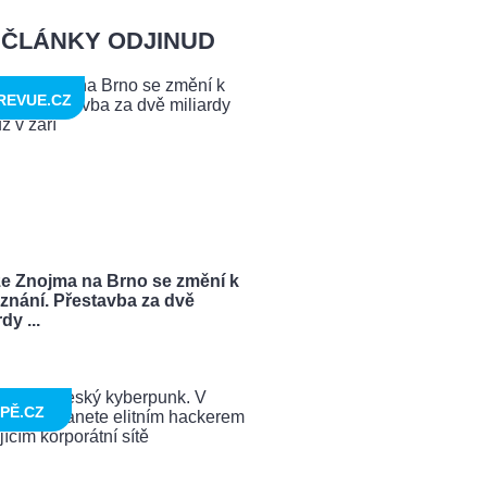
ČLÁNKY ODJINUD
REVUE.CZ
ze Znojma na Brno se změní k
znání. Přestavba za dvě
dy ...
PĚ.CZ