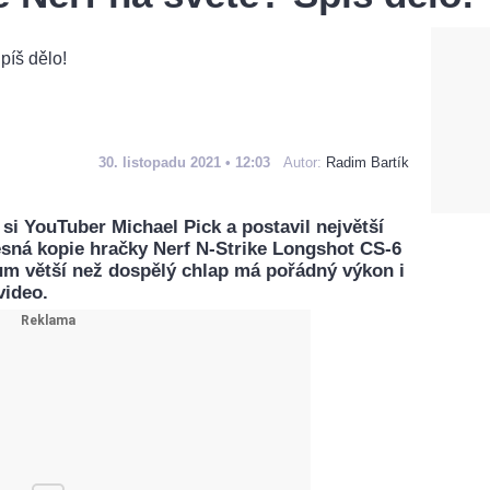
30. listopadu 2021 • 12:03
Autor:
Radim Bartík
l si YouTuber Michael Pick a postavil největší
řesná kopie hračky Nerf N-Strike Longshot CS-6
um větší než dospělý chlap má pořádný výkon i
video.