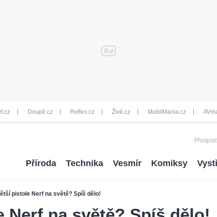
rt.cz
Doupě.cz
Reflex.cz
Živě.cz
MobilMania.cz
AVma
Předplať
Příroda
Technika
Vesmír
Komiksy
Vyst
ětší pistole Nerf na světě? Spíš dělo!
e Nerf na světě? Spíš dělo!