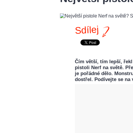
Sdílej
Čím větší, tím lepší, řek
pistoli Nerf na světě. P
je pořádné dělo. Monstr
dostřel. Podívejte se na 