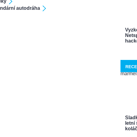
eky
gendární autodráha
Vyzk
Netsp
hacke
RECE
Sladk
letn
koláče