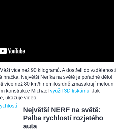
 Váží více než 90 kilogramů. A dostřelí do vzdálenosti
á hračka. Největší Nerfka na světě je pořádné dělo!
ostí více než 80 km/h nemilosrdně zmasakrují meloun
ěhem konstrukce Michael
využil 3D tiskárnu
. Jak
e, ukazuje video.
Největší NERF na světě:
Palba rychlostí rozjetého
auta