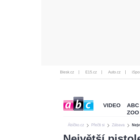
Blesk.cz
E15.cz
Auto.cz
iSpo
VIDEO
ABC
ZOO
Ábíčko.cz
Přečti si
Zábava
Nejv
Největší pistol