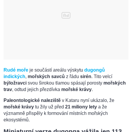
Rudé moře
je součástí areálu výskytu
dugongů
indických
,
mořských savců
z řádu
sirén
. Tito velcí
býložravci
svou širokou tlamou spásají porosty
mořských
trav
, odtud jejich přezdívka
mořské krávy
.
Paleontologické naleziště
v Kataru nyní ukázalo, že
mořské krávy
tu žily už před
21 miliony lety
a že
významně přispěly k formování místních mořských
ekosystémů.
Miniaturní verze dugonga vážila jen 113