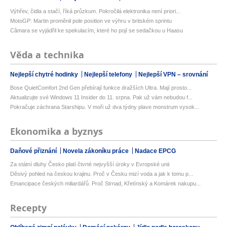
Výhřev, čidla a stačí, říká průzkum. Pokročilá elektronika není priori...
MotoGP: Martin proměnil pole position ve výhru v britském sprintu
Câmara se vyjádřil ke spekulacím, které ho pojí se sedačkou u Haasu
Věda a technika
Nejlepší chytré hodinky
Nejlepší telefony
Nejlepší VPN – srovnání
Bose QuietComfort 2nd Gen přebírají funkce dražších Ultra. Mají prosto...
Aktualizujte své Windows 11 Insider do 11. srpna. Pak už vám nebudou f...
Pokračuje záchrana Starshipu. V moři už dva týdny plave monstrum vysok...
Ekonomika a byznys
Daňové přiznání
Novela zákoníku práce
Nadace EPCG
Za státní dluhy Česko platí čtvrté nejvyšší úroky v Evropské unii
Děsivý pohled na českou krajinu. Proč v Česku mizí voda a jak k tomu p...
Emancipace českých miliardářů. Proč Strnad, Křetínský a Komárek nakupu...
Recepty