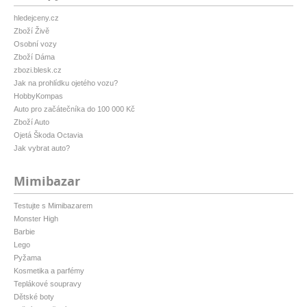
hledejceny.cz
Zboží Živě
Osobní vozy
Zboží Dáma
zbozi.blesk.cz
Jak na prohlídku ojetého vozu?
HobbyKompas
Auto pro začátečníka do 100 000 Kč
Zboží Auto
Ojetá Škoda Octavia
Jak vybrat auto?
Mimibazar
Testujte s Mimibazarem
Monster High
Barbie
Lego
Pyžama
Kosmetika a parfémy
Teplákové soupravy
Dětské boty