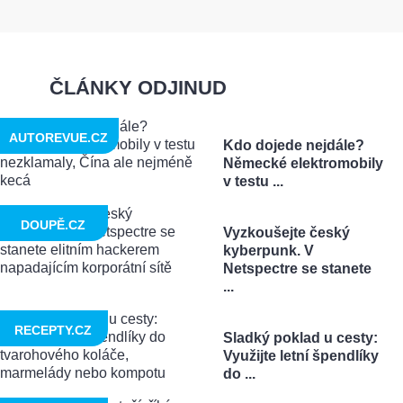
ČLÁNKY ODJINUD
AUTOREVUE.CZ
Kdo dojede nejdále?
Německé elektromobily
v testu ...
DOUPĚ.CZ
Vyzkoušejte český
kyberpunk. V
Netspectre se stanete
...
RECEPTY.CZ
Sladký poklad u cesty:
Využijte letní špendlíky
do ...