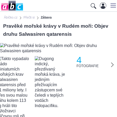
Ábíčko.cz
Přečti si
Zábava
Pravěké mořské krávy v Rudém moři: Objev
druhu Salwasiren qatarensis
4
FOTOGRAFIE