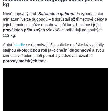
kg
Nově popsaný druh
Salwasiren qatarensis
vypadal jako
miniaturní verze dugongů – ti dorůstají až třímetrové délky a
jejich hmotnost může dosahovat půl tuny, hmotnost jejich
pravěkých příbuzných
však vědci odhadují na pouhých
113 kg
.
Autoři
studie
se domnívají, že maličké mořské krávy plnily
stejnou
ekologickou roli
jako dnešní
dugongové
a svou
činností v Rudém moři pomáhaly udržovat rozsáhlé
porosty mořských trav
.