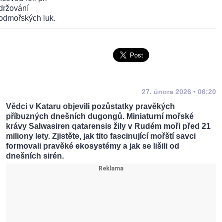
27. února 2026 • 06:20
Vědci v Kataru objevili pozůstatky pravěkých
příbuzných dnešních dugongů. Miniaturní mořské
krávy Salwasiren qatarensis žily v Rudém moři před 21
miliony lety. Zjistěte, jak tito fascinující mořští savci
formovali pravěké ekosystémy a jak se lišili od
dnešních sirén.