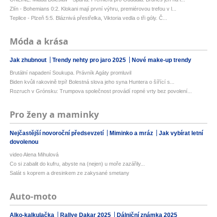
Zlín - Bohemians 0:2. Klokani mají první výhru, premiérovou trefou v l...
Teplice - Plzeň 5:5. Bláznivá přestřelka, Viktoria vedla o tři góly. Č...
Móda a krása
Jak zhubnout
Trendy nehty pro jaro 2025
Nové make-up trendy
Brutální napadení Soukupa. Právník Agáty promluvil
Biden kvůli rakovině trpí! Bolestná slova jeho syna Huntera o šířící s...
Rozruch v Grónsku: Trumpova společnost provádí ropné vrty bez povolení...
Pro ženy a maminky
Nejčastější novoroční předsevzetí
Miminko a mráz
Jak vybírat letní
dovolenou
video Alena Mihulová
Co si zabalit do kufru, abyste na (nejen) u moře zazářily...
Salát s koprem a dresinkem ze zakysané smetany
Auto-moto
Alko-kalkulačka
Rallye Dakar 2025
Dálniční známka 2025