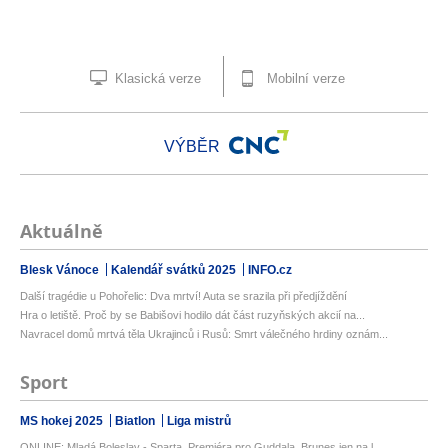
Klasická verze
Mobilní verze
VÝBĚR
Aktuálně
Blesk Vánoce
Kalendář svátků 2025
INFO.cz
Další tragédie u Pohořelic: Dva mrtví! Auta se srazila při předjíždění
Hra o letiště. Proč by se Babišovi hodilo dát část ruzyňských akcií na...
Navracel domů mrtvá těla Ukrajinců i Rusů: Smrt válečného hrdiny oznám...
Sport
MS hokej 2025
Biatlon
Liga mistrů
ONLINE: Mladá Boleslav - Sparta. Premiéra pro Guddala. Brunes jen na l...