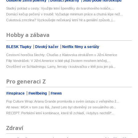
Oblíbené zimní polévky
Domácí pekárny
Jídlo podle horoskopu
Sladký poklad u cesty: Využijte letní špendlíky do tvarohového koláče,...
Domácí kečup pečený v troubě: Vyžaduje minimum práce a chutná lépe než...
Cuketová zmrzlina? Vyzkoušejte nečekaný letní hit a geniální způsob, j...
Hobby a zábava
BLESK Tlapky
Divoký kačer
Netflix filmy a seriály
Cestovní horečka šlechty: Chuďas z Klatovska otrokářem v Jižní Americe
Filip Vondrášek: V Jižní Americe si lidé plují životem mnohem lehčeji,...
Osvěžení ve Schladmingu: Lamy, ferraty i koulovačka v létě jsou jen pá...
Pro generaci Z
#inspirace
#wellbeing
#news
Pop Culture Wrap: Ariana Grande promluvila o svém ústupu z veřejného ž...
Alt news: MGK v tom zas lítá, Jared Leto byl obviněný ze sexuálního ob...
RECEPT: Perfektní letní kombinace, které tě zchladí, i kdybys nechtěl*...
Zdraví