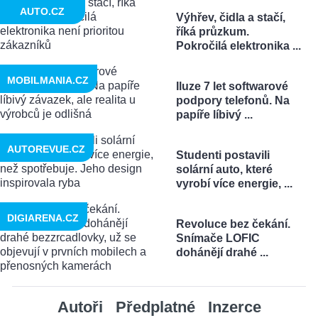
AUTO.CZ
Výhřev, čidla a stačí,
říká průzkum.
Pokročilá elektronika ...
MOBILMANIA.CZ
Iluze 7 let softwarové
podpory telefonů. Na
papíře líbivý ...
AUTOREVUE.CZ
Studenti postavili
solární auto, které
vyrobí více energie, ...
DIGIARENA.CZ
Revoluce bez čekání.
Snímače LOFIC
dohánějí drahé ...
Autoři
Předplatné
Inzerce