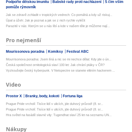
Podpořte dětskou imunitu
Babské rady proti nachlazení
S čím vším
pomůže rýmovník
Jak se zdravě zchladit v tropických vedrech: Co pomáhá a kdy už riskuj...
Úpal a úžeh: Jak je poznat a jak se z nich rychle vyléčit
Parazité v nás: Kterým se u nás líbí a kde v našem těle je můžeme nají...
Pro nejmenší
Mourissonova poradna
Komiksy
Festival ABC
Mourrisonova poradna: Jsem líná a nic se mi nechce dělat: Kdy jde o ún...
Česká společnost ornitologická slaví 100 let: Jak chrání ptáky v ČR?
Vyzkoušejte český kyberpunk. V Netspectre se stanete elitním hackerem ...
Video
Prostor X
Branky, body, kokoti
Fortuna liga
Prague Pride vrcholí: Tisíce lidí v ulicích, jde duhový průvod! (8. sr...
Prague Pride vrcholí: Tisíce lidí v ulicích, jde duhový průvod! (8. sr...
Hra světel na fasádě slavné vily: Tugendhat slaví 25 let na seznamu UN...
Nákupy