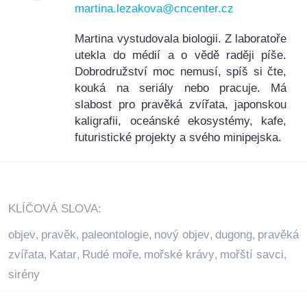
martina.lezakova@cncenter.cz
Martina vystudovala biologii. Z laboratoře
utekla do médií a o vědě raději píše.
Dobrodružství moc nemusí, spíš si čte,
kouká na seriály nebo pracuje. Má
slabost pro pravěká zvířata, japonskou
kaligrafii, oceánské ekosystémy, kafe,
futuristické projekty a svého minipejska.
KLÍČOVÁ SLOVA:
objev
pravěk
paleontologie
nový objev
dugong
pravěká
,
,
,
,
,
zvířata
Katar
Rudé moře
mořské krávy
mořští savci
,
,
,
,
,
sirény