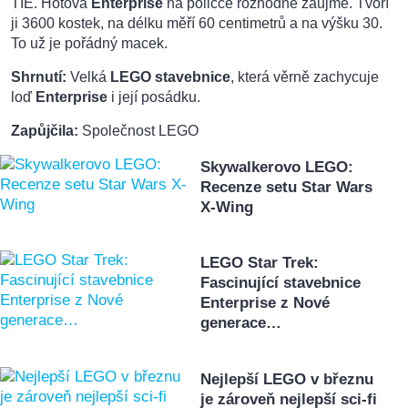
TIE. Hotová
Enterprise
na poličce rozhodně zaujme. Tvoří
ji 3600 kostek, na délku měří 60 centimetrů a na výšku 30.
To už je pořádný macek.
Shrnutí:
Velká
LEGO stavebnice
, která věrně zachycuje
loď
Enterprise
i její posádku.
Zapůjčila:
Společnost LEGO
Skywalkerovo LEGO:
Recenze setu Star Wars
X-Wing
LEGO Star Trek:
Fascinující stavebnice
Enterprise z Nové
generace…
Nejlepší LEGO v březnu
je zároveň nejlepší sci-fi