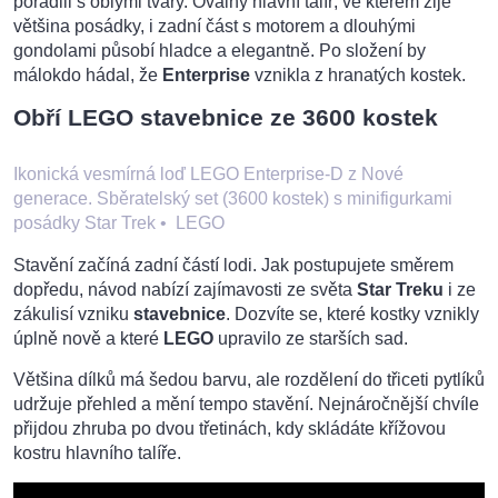
poradili s oblými tvary. Oválný hlavní talíř, ve kterém žije
většina posádky, i zadní část s motorem a dlouhými
gondolami působí hladce a elegantně. Po složení by
málokdo hádal, že
Enterprise
vznikla z hranatých kostek.
Obří LEGO stavebnice ze 3600 kostek
Ikonická vesmírná loď LEGO Enterprise-D z Nové
generace. Sběratelský set (3600 kostek) s minifigurkami
posádky Star Trek
•
LEGO
Stavění začíná zadní částí lodi. Jak postupujete směrem
dopředu, návod nabízí zajímavosti ze světa
Star Treku
i ze
zákulisí vzniku
stavebnice
. Dozvíte se, které kostky vznikly
úplně nově a které
LEGO
upravilo ze starších sad.
Většina dílků má šedou barvu, ale rozdělení do třiceti pytlíků
udržuje přehled a mění tempo stavění. Nejnáročnější chvíle
přijdou zhruba po dvou třetinách, kdy skládáte křížovou
kostru hlavního talíře.