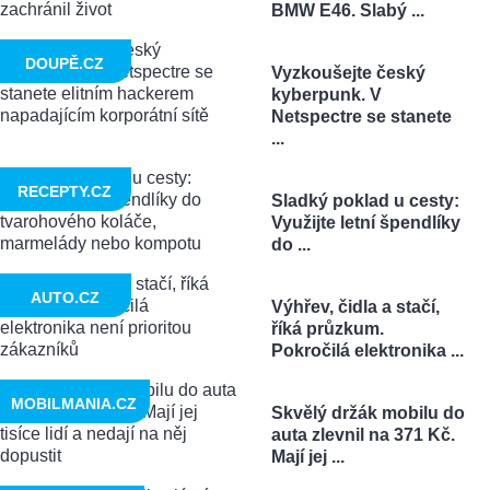
BMW E46. Slabý ...
DOUPĚ.CZ
Vyzkoušejte český
kyberpunk. V
Netspectre se stanete
...
RECEPTY.CZ
Sladký poklad u cesty:
Využijte letní špendlíky
do ...
AUTO.CZ
Výhřev, čidla a stačí,
říká průzkum.
Pokročilá elektronika ...
MOBILMANIA.CZ
Skvělý držák mobilu do
auta zlevnil na 371 Kč.
Mají jej ...