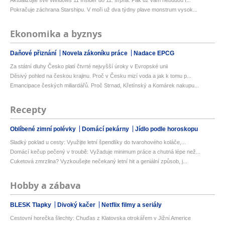
Pokračuje záchrana Starshipu. V moři už dva týdny plave monstrum vysok...
Ekonomika a byznys
Daňové přiznání
Novela zákoníku práce
Nadace EPCG
Za státní dluhy Česko platí čtvrté nejvyšší úroky v Evropské unii
Děsivý pohled na českou krajinu. Proč v Česku mizí voda a jak k tomu p...
Emancipace českých miliardářů. Proč Strnad, Křetínský a Komárek nakupu...
Recepty
Oblíbené zimní polévky
Domácí pekárny
Jídlo podle horoskopu
Sladký poklad u cesty: Využijte letní špendlíky do tvarohového koláče,...
Domácí kečup pečený v troubě: Vyžaduje minimum práce a chutná lépe než...
Cuketová zmrzlina? Vyzkoušejte nečekaný letní hit a geniální způsob, j...
Hobby a zábava
BLESK Tlapky
Divoký kačer
Netflix filmy a seriály
Cestovní horečka šlechty: Chuďas z Klatovska otrokářem v Jižní Americe