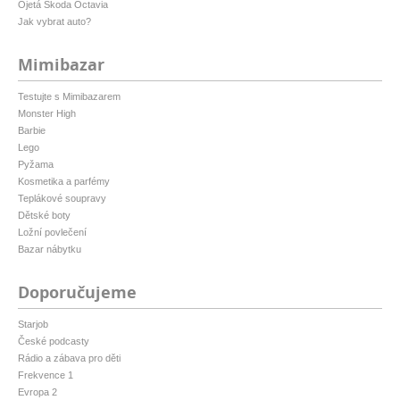
Ojetá Škoda Octavia
Jak vybrat auto?
Mimibazar
Testujte s Mimibazarem
Monster High
Barbie
Lego
Pyžama
Kosmetika a parfémy
Teplákové soupravy
Dětské boty
Ložní povlečení
Bazar nábytku
Doporučujeme
Starjob
České podcasty
Rádio a zábava pro děti
Frekvence 1
Evropa 2