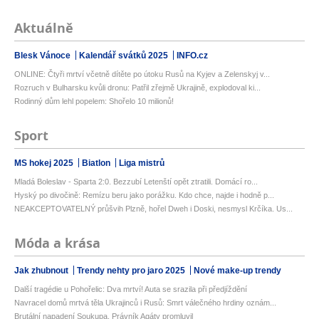
Aktuálně
Blesk Vánoce
Kalendář svátků 2025
INFO.cz
ONLINE: Čtyři mrtví včetně dítěte po útoku Rusů na Kyjev a Zelenskyj v...
Rozruch v Bulharsku kvůli dronu: Patřil zřejmě Ukrajině, explodoval ki...
Rodinný dům lehl popelem: Shořelo 10 milionů!
Sport
MS hokej 2025
Biatlon
Liga mistrů
Mladá Boleslav - Sparta 2:0. Bezzubí Letenští opět ztratili. Domácí ro...
Hyský po divočině: Remízu beru jako porážku. Kdo chce, najde i hodně p...
NEAKCEPTOVATELNÝ průšvih Plzně, hořel Dweh i Doski, nesmysl Krčíka. Us...
Móda a krása
Jak zhubnout
Trendy nehty pro jaro 2025
Nové make-up trendy
Další tragédie u Pohořelic: Dva mrtví! Auta se srazila při předjíždění
Navracel domů mrtvá těla Ukrajinců i Rusů: Smrt válečného hrdiny oznám...
Brutální napadení Soukupa. Právník Agáty promluvil