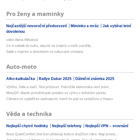
Pro ženy a maminky
Nejčastější novoroční předsevzetí
Miminko a mráz
Jak vybírat letní
dovolenou
video Alena Mihulová
Co si zabalit do kufru, abyste na (nejen) u moře zazářily...
Salát s koprem a dresinkem ze zakysané smetany
Auto-moto
Alko-kalkulačka
Rallye Dakar 2025
Dálniční známka 2025
Výhřev, čidla a stačí, říká průzkum. Pokročilá elektronika není priori...
MotoGP: Martin proměnil pole position ve výhru v britském sprintu
Câmara se vyjádřil ke spekulacím, které ho pojí se sedačkou u Haasu
Věda a technika
Nejlepší chytré hodinky
Nejlepší telefony
Nejlepší VPN – srovnání
Bose QuietComfort 2nd Gen přebírají funkce dražších Ultra. Mají prosto...
Aktualizujte své Windows 11 Insider do 11. srpna. Pak už vám nebudou f...