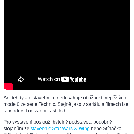
Ani tehdy ale stavebnice nedosahuje obtížnosti nejtěžších
modelů ze série Technic. Stejně jako v seriálu a filmech lze
talíř oddělit od zadní části lodi.
Pro vystavení poslouží bytelný podstavec, podobný
stojanům ze
stavebnic Star Wars X-Wing
nebo Stíhačka