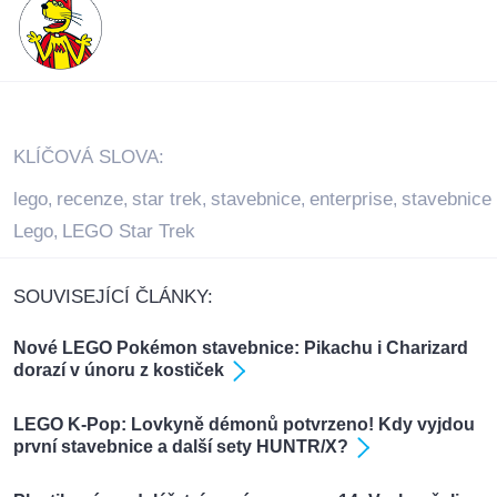
KLÍČOVÁ SLOVA:
lego
recenze
star trek
stavebnice
enterprise
stavebnice
,
,
,
,
,
Lego
LEGO Star Trek
,
SOUVISEJÍCÍ ČLÁNKY:
Nové LEGO Pokémon stavebnice: Pikachu i Charizard
dorazí v únoru z kostiček
LEGO K-Pop: Lovkyně démonů potvrzeno! Kdy vyjdou
první stavebnice a další sety HUNTR/X?