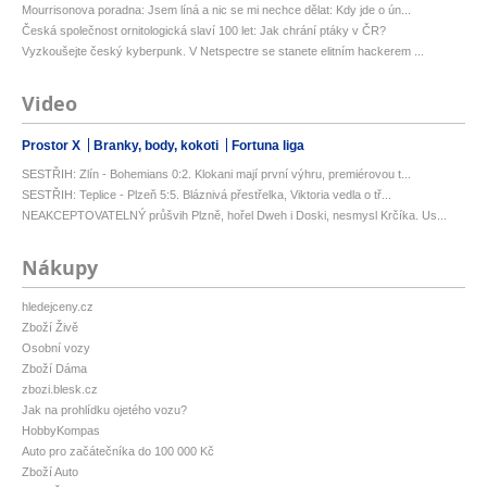
Mourrisonova poradna: Jsem líná a nic se mi nechce dělat: Kdy jde o ún...
Česká společnost ornitologická slaví 100 let: Jak chrání ptáky v ČR?
Vyzkoušejte český kyberpunk. V Netspectre se stanete elitním hackerem ...
Video
Prostor X
Branky, body, kokoti
Fortuna liga
SESTŘIH: Zlín - Bohemians 0:2. Klokani mají první výhru, premiérovou t...
SESTŘIH: Teplice - Plzeň 5:5. Bláznivá přestřelka, Viktoria vedla o tř...
NEAKCEPTOVATELNÝ průšvih Plzně, hořel Dweh i Doski, nesmysl Krčíka. Us...
Nákupy
hledejceny.cz
Zboží Živě
Osobní vozy
Zboží Dáma
zbozi.blesk.cz
Jak na prohlídku ojetého vozu?
HobbyKompas
Auto pro začátečníka do 100 000 Kč
Zboží Auto