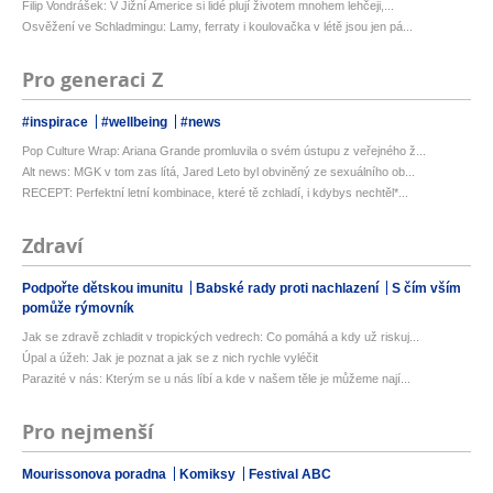
Filip Vondrášek: V Jižní Americe si lidé plují životem mnohem lehčeji,...
Osvěžení ve Schladmingu: Lamy, ferraty i koulovačka v létě jsou jen pá...
Pro generaci Z
#inspirace
#wellbeing
#news
Pop Culture Wrap: Ariana Grande promluvila o svém ústupu z veřejného ž...
Alt news: MGK v tom zas lítá, Jared Leto byl obviněný ze sexuálního ob...
RECEPT: Perfektní letní kombinace, které tě zchladí, i kdybys nechtěl*...
Zdraví
Podpořte dětskou imunitu
Babské rady proti nachlazení
S čím vším
pomůže rýmovník
Jak se zdravě zchladit v tropických vedrech: Co pomáhá a kdy už riskuj...
Úpal a úžeh: Jak je poznat a jak se z nich rychle vyléčit
Parazité v nás: Kterým se u nás líbí a kde v našem těle je můžeme nají...
Pro nejmenší
Mourissonova poradna
Komiksy
Festival ABC