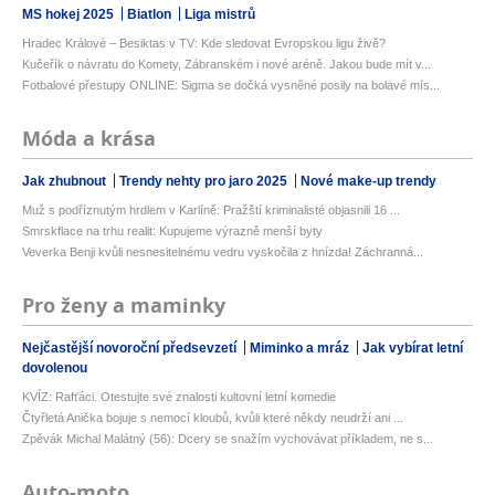
MS hokej 2025
Biatlon
Liga mistrů
Hradec Králové – Besiktas v TV: Kde sledovat Evropskou ligu živě?
Kučeřík o návratu do Komety, Zábranském i nové aréně. Jakou bude mít v...
Fotbalové přestupy ONLINE: Sigma se dočká vysněné posily na bolavé mís...
Móda a krása
Jak zhubnout
Trendy nehty pro jaro 2025
Nové make-up trendy
Muž s podříznutým hrdlem v Karlíně: Pražští kriminalisté objasnili 16 ...
Smrskflace na trhu realit: Kupujeme výrazně menší byty
Veverka Benji kvůli nesnesitelnému vedru vyskočila z hnízda! Záchranná...
Pro ženy a maminky
Nejčastější novoroční předsevzetí
Miminko a mráz
Jak vybírat letní
dovolenou
KVÍZ: Rafťáci. Otestujte své znalosti kultovní letní komedie
Čtyřletá Anička bojuje s nemocí kloubů, kvůli které někdy neudrží ani ...
Zpěvák Michal Malátný (56): Dcery se snažím vychovávat příkladem, ne s...
Auto-moto