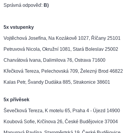
Správná odpověď:
B)
5x vstupenky
Vojtěchová Josefína, Na Kozákově 1027, Říčany 25101
Petruvová Nicola, Okružní 1081, Stará Boleslav 25002
Charvátová Ivana, Dalimilova 76, Ostrava 71600
Křečková Tereza, Pelechovská 709, Železný Brod 46822
Kalas Petr, Švandy Dudáka 885, Strakonice 38601
5x přívěsek
Ševečková Tereza, K motelu 65, Praha 4 - Újezd 14900
Koubová Sofie, Krčínova 26, České Budějovice 37004
Manurová Pavlína, Staroměstská 19, České Budějovice