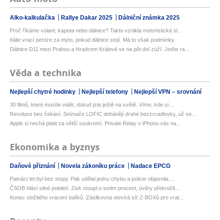
Alko-kalkulačka
Rallye Dakar 2025
Dálniční známka 2025
Proč říkáme volant, kapota nebo dálnice? Takto vznikla motoristická sl...
Itálie vrací peníze za mýto, pokud dálnice stojí. Má to však podmínky
Dálnice D11 mezi Prahou a Hradcem Králové se na pět dní zúží. Jeďte ra...
Věda a technika
Nejlepší chytré hodinky
Nejlepší telefony
Nejlepší VPN – srovnání
30 filmů, které musíte vidět, dokud jste ještě na světě. Víme, kde si ...
Revoluce bez čekání. Snímače LOFIC dohánějí drahé bezzrcadlovky, už se...
Apple si nechá platit za větší soukromí. Private Relay v iPhonu vás na...
Ekonomika a byznys
Daňové přiznání
Novela zákoníku práce
Nadace EPCG
Patnáct let byl bez stopy. Pak udělal jednu chybu a policie objasnila ...
ČSOB hlásí silné pololetí. Zisk stoupl o sedm procent, úvěry překročil...
Konec složitého vracení balíků. Zásilkovna otevírá síť Z-BOXů pro vrat...