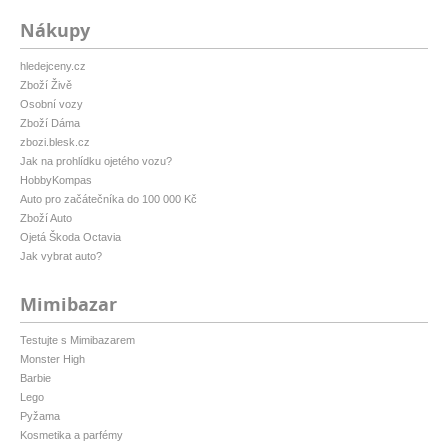
Nákupy
hledejceny.cz
Zboží Živě
Osobní vozy
Zboží Dáma
zbozi.blesk.cz
Jak na prohlídku ojetého vozu?
HobbyKompas
Auto pro začátečníka do 100 000 Kč
Zboží Auto
Ojetá Škoda Octavia
Jak vybrat auto?
Mimibazar
Testujte s Mimibazarem
Monster High
Barbie
Lego
Pyžama
Kosmetika a parfémy