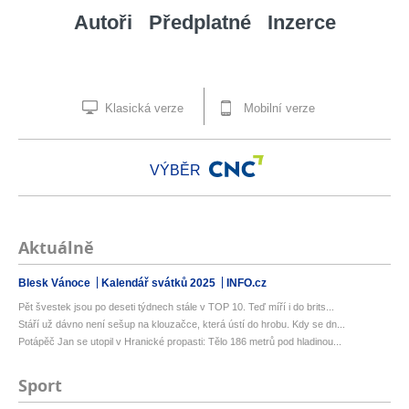
Autoři
Předplatné
Inzerce
Klasická verze
Mobilní verze
VÝBĚR
Aktuálně
Blesk Vánoce
Kalendář svátků 2025
INFO.cz
Pět švestek jsou po deseti týdnech stále v TOP 10. Teď míří i do brits...
Stáří už dávno není sešup na klouzačce, která ústí do hrobu. Kdy se dn...
Potápěč Jan se utopil v Hranické propasti: Tělo 186 metrů pod hladinou...
Sport