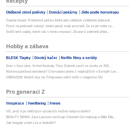
Recepty
Oblíbené zimní polévky
Domácí pekárny
Jídlo podle horoskopu
Oopsie bread: Proteinové pečivo lehké jako obláček zvládnete připravit...
Pozor na jedovaté cukety! Jeden jasný znak prozradí, že se jim máte vy...
Svěží letní saláty, které vás v horku neunaví: Zkuste k zelenině přida...
Hobby a zábava
BLESK Tlapky
Divoký kačer
Netflix filmy a seriály
Sraz v šest ráno. Vrchol festivalu Tóny Dolomit zazní za úsvitu ve 300...
Nízkorozpočtová dovolená? Chorvatsko jedno z nejdražších v Evropě! Lev...
OBRAZEM: Modré slzy na Tchaj-wanu mění moře v magickou říši
Pro generaci Z
#inspirace
#wellbeing
#news
Víš, proč ti po mléčných výrobcích možná nebývá dobře?
BEAUTY NEWS: Zara Larsson servíruje Cheetah Girl makeup a Billie Eilis...
Jak funguje vztah Lva a Vodnáře?