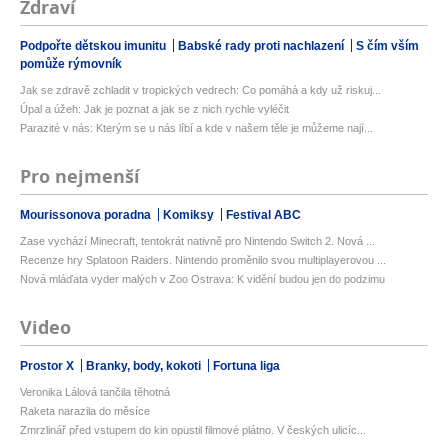
Zdraví
Podpořte dětskou imunitu
Babské rady proti nachlazení
S čím vším
pomůže rýmovník
Jak se zdravě zchladit v tropických vedrech: Co pomáhá a kdy už riskuj...
Úpal a úžeh: Jak je poznat a jak se z nich rychle vyléčit
Parazité v nás: Kterým se u nás líbí a kde v našem těle je můžeme nají...
Pro nejmenší
Mourissonova poradna
Komiksy
Festival ABC
Zase vychází Minecraft, tentokrát nativně pro Nintendo Switch 2. Nová ...
Recenze hry Splatoon Raiders. Nintendo proměnilo svou multiplayerovou ...
Nová mláďata vyder malých v Zoo Ostrava: K vidění budou jen do podzimu
Video
Prostor X
Branky, body, kokoti
Fortuna liga
Veronika Lálová tančila těhotná
Raketa narazila do měsíce
Zmrzlinář před vstupem do kin opustil filmové plátno. V českých ulicíc...