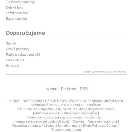
Teplákové soupravy
Dětské boty
Ložní povlečení
Bazar nábytku
Doporučujeme
Starjob
České podcasty
Rádio a zábava pro děti
Frekvence 1
Evropa 2
patička vygenerovaná: 10:30:14 06.08.2026
Inzerce
Redakce
RSS
© 2001 - 2026 Copyright
CZECH NEWS CENTER a.s.
se sídlem náměstí Marie
Schmolkové 3493/1, 100 00 Praha 10 - Strašnice,
IČO: 02346826, zapsána v OR, sp.zn. B 19490 a dodavatelé obsahu
Autorská práva k publikovaným materiálům
Podmínky pro užívání služby informační společnosti
Informace o zpracování osobních údajů
Cookies
Nastavení soukromí
Vlastnická struktura
Jednotná kontaktní místa / Single Points od Contact
Transparency report