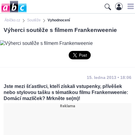
Ábíčko.cz
Soutěže
Vyhodnocení
Výherci soutěže s filmem Frankenweenie
15. ledna 2013 • 18:06
Jste mezi šťastlivci, kteří získali vstupenky, přívěšek
nebo stylovou tašku s tématikou filmu Frankenweenie:
Domácí mazlíček? Mrkněte se(m)!