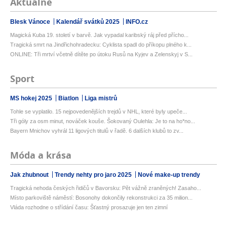
Aktuálně
Blesk Vánoce
Kalendář svátků 2025
INFO.cz
Magická Kuba 19. století v barvě. Jak vypadal karibský ráj před přícho...
Tragická smrt na Jindřichohradecku: Cyklista spadl do příkopu plného k...
ONLINE: Tři mrtví včetně dítěte po útoku Rusů na Kyjev a Zelenskyj v S...
Sport
MS hokej 2025
Biatlon
Liga mistrů
Tohle se vyplatilo. 15 nejpovedenějších trejdů v NHL, které byly upeče...
Tři góly za osm minut, nováček kouše. Šokovaný Oulehla: Je to na ho*no...
Bayern Mnichov vyhrál 11 ligových titulů v řadě. 6 dalších klubů to zv...
Móda a krása
Jak zhubnout
Trendy nehty pro jaro 2025
Nové make-up trendy
Tragická nehoda českých řidičů v Bavorsku: Pět vážně zraněných! Zasaho...
Místo parkoviště náměstí: Bosonohy dokončily rekonstrukci za 35 milion...
Vláda rozhodne o střídání času: Šťastný prosazuje jen ten zimní