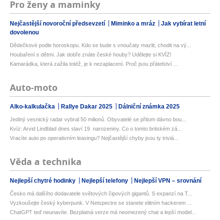
Pro ženy a maminky
Nejčastější novoroční předsevzetí
Miminko a mráz
Jak vybírat letní
dovolenou
Dědečkové podle horoskopu. Kdo se bude s vnoučaty mazlit, chodit na vý...
Houbaření s dětmi. Jak dobře znáte české houby? Udělejte si KVÍZ!
Kamarádka, která zažila totéž, je k nezaplacení. Proč jsou přátelství ...
Auto-moto
Alko-kalkulačka
Rallye Dakar 2025
Dálniční známka 2025
Jediný vesnický radar vybral 50 milionů. Obyvatelé se přitom dávno bou...
Kvíz: Arvid Lindblad dnes slaví 19. narozeniny. Co o tomto britském zá...
Vracíte auto po operativním leasingu? Nejčastější chyby jsou ty triviá...
Věda a technika
Nejlepší chytré hodinky
Nejlepší telefony
Nejlepší VPN – srovnání
Česko má dalšího dodavatele světových čipových gigantů. S expanzí na T...
Vyzkoušejte český kyberpunk. V Netspectre se stanete elitním hackerem ...
ChatGPT teď neunavíte. Bezplatná verze má neomezený chat a lepší model...