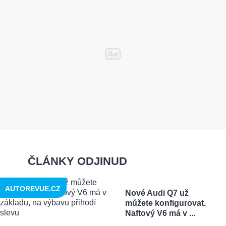
ČLÁNKY ODJINUD
AUTOREVUE.CZ
Nové Audi Q7 už
můžete konfigurovat.
Naftový V6 má v ...