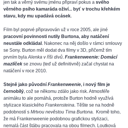
jen tak a věrný svému jménu připraví pokus a
svého
věrného psího kamaráda oživí... byť v trochu křehkém
stavu, kdy mu upadává ocásek
.
Film byl poprvé připravován už v roce 2005, ale jiné
pracovní povinnosti nutily Burtona, aby natáčení
neustále odkládal
. Nakonec na něj došlo v rámci smlouvy
se Sony. Burton měl dodat dva filmy v 3D, přičemž tím
prvním byla
Alenka v říši divů
.
Frankenweenie: Domácí
mazlíček
se znovu (teď už definitivně) začal chystat na
natáčení v roce 2010.
Stejně jako původní
Frankenweenie
, i nový film je
černobílý
, což se někomu zdálo jako risk. Atmosféře
animáku to ale pomáhá, protože Burton hodně využívá
stylizace klasického
Frankensteina
. Těšte se na hodně
podobností s
Mrtvou nevěstou Tima Burtona.
Kromě toho,
že má Frankenweenie podobnou grafickou stylizaci,
nemalá část štábu pracovala na obou filmech. Loutková