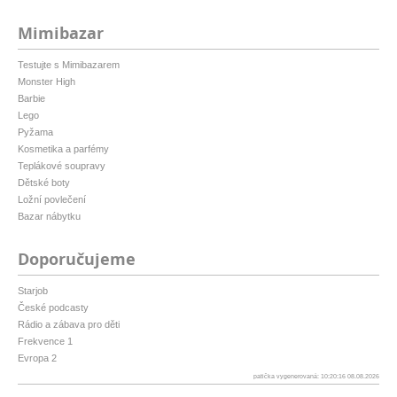
Mimibazar
Testujte s Mimibazarem
Monster High
Barbie
Lego
Pyžama
Kosmetika a parfémy
Teplákové soupravy
Dětské boty
Ložní povlečení
Bazar nábytku
Doporučujeme
Starjob
České podcasty
Rádio a zábava pro děti
Frekvence 1
Evropa 2
patička vygenerovaná: 10:20:16 08.08.2026