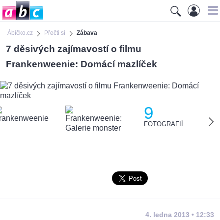
Ábíčko.cz
Přečti si
Zábava
7 děsivých zajímavostí o filmu
Frankenweenie: Domácí mazlíček
9
FOTOGRAFIÍ
4. ledna 2013 • 12:33