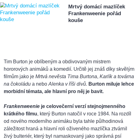
Mrtvý domácí mazlíček
Frankenweenie pořád
kouše
Tim Burton je oblíbeným a obdivovaným mistrem
hororových animáků a komedií. Určitě jej znáš díky skvělým
filmům jako je
Mrtvá nevěsta Tima Burtona
,
Karlík a továrna
na čokoládu
a nebo
Alenka v říši divů.
Burton miluje lehce
morbidní témata, ale hlavní pro něj je bavit.
Frankenweenie
je celovečerní verzí stejnojmenného
krátkého filmu
, který Burton natočil v roce 1984. Na rozdíl
od nového moderního animáku byla tahle půlhodinová
záležitost hraná a hlavní roli oživeného mazlíčka ztvárnil
živý bulteriér, který byl namaskovaný jako správná psí