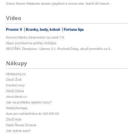
Ghost Recon Wildlands dostal vylepšení a novou misi. Starší díl Ubisof...
Video
Prostor X
Branky, body, kokoti
Fortuna liga
Koncert Marka Ztraceného na Letné 7.8.
Klaus promluvil na pohřbu Knížáka
SESTŘIH: Zbrojovka - Liberec 0:1. Rozhodl Dulay, ale při premiéře za S...
Nákupy
hledejceny.cz
Zboží Živě
Osobní vozy
Zboží Dáma
zbozi.blesk.cz
Jak na prohlídku ojetého vozu?
HobbyKompas
Auto pro začátečníka do 100 000 Kč
Zboží Auto
Ojetá Škoda Octavia
Jak vybrat auto?