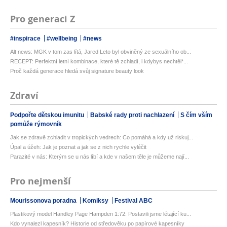
Pro generaci Z
#inspirace
#wellbeing
#news
Alt news: MGK v tom zas lítá, Jared Leto byl obviněný ze sexuálního ob...
RECEPT: Perfektní letní kombinace, které tě zchladí, i kdybys nechtěl*...
Proč každá generace hledá svůj signature beauty look
Zdraví
Podpořte dětskou imunitu
Babské rady proti nachlazení
S čím vším
pomůže rýmovník
Jak se zdravě zchladit v tropických vedrech: Co pomáhá a kdy už riskuj...
Úpal a úžeh: Jak je poznat a jak se z nich rychle vyléčit
Parazité v nás: Kterým se u nás líbí a kde v našem těle je můžeme nají...
Pro nejmenší
Mourissonova poradna
Komiksy
Festival ABC
Plastikový model Handley Page Hampden 1:72: Postavili jsme létající ku...
Kdo vynalezl kapesník? Historie od středověku po papírové kapesníky