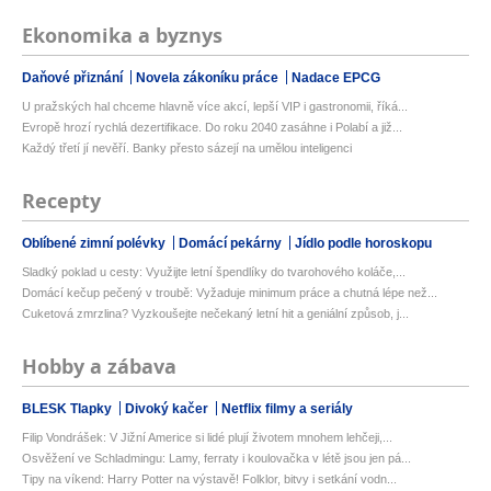
Ekonomika a byznys
Daňové přiznání
Novela zákoníku práce
Nadace EPCG
U pražských hal chceme hlavně více akcí, lepší VIP i gastronomii, říká...
Evropě hrozí rychlá dezertifikace. Do roku 2040 zasáhne i Polabí a již...
Každý třetí jí nevěří. Banky přesto sázejí na umělou inteligenci
Recepty
Oblíbené zimní polévky
Domácí pekárny
Jídlo podle horoskopu
Sladký poklad u cesty: Využijte letní špendlíky do tvarohového koláče,...
Domácí kečup pečený v troubě: Vyžaduje minimum práce a chutná lépe než...
Cuketová zmrzlina? Vyzkoušejte nečekaný letní hit a geniální způsob, j...
Hobby a zábava
BLESK Tlapky
Divoký kačer
Netflix filmy a seriály
Filip Vondrášek: V Jižní Americe si lidé plují životem mnohem lehčeji,...
Osvěžení ve Schladmingu: Lamy, ferraty i koulovačka v létě jsou jen pá...
Tipy na víkend: Harry Potter na výstavě! Folklor, bitvy i setkání vodn...