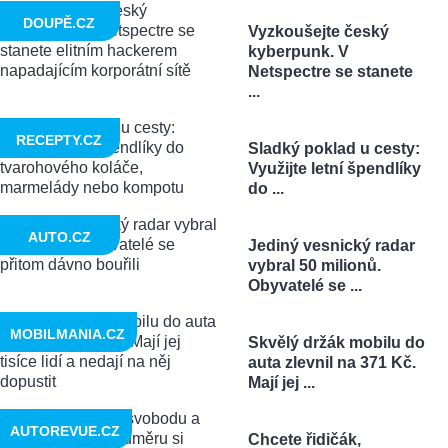
DOUPĚ.CZ
Vyzkoušejte český
kyberpunk. V
Netspectre se stanete
...
RECEPTY.CZ
Sladký poklad u cesty:
Využijte letní špendlíky
do ...
AUTO.CZ
Jediný vesnický radar
vybral 50 milionů.
Obyvatelé se ...
MOBILMANIA.CZ
Skvělý držák mobilu do
auta zlevnil na 371 Kč.
Mají jej ...
AUTOREVUE.CZ
Chcete řidičák,