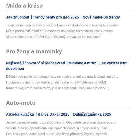
Móda a krása
Jak zhubnout
Trendy nehty pro jaro 2025
Nové make-up trendy
Tragická nehoda českých řidičů v Bavorsku: Pět vážně zraněných! Zasaho...
Místo parkoviště náměstí: Bosonohy dokončily rekonstrukci za 35 milion...
Vláda rozhodne o střídání času: Šťastný prosazuje jen ten zimní
Pro ženy a maminky
Nejčastější novoroční předsevzetí
Miminko a mráz
Jak vybírat letní
dovolenou
Dědečkové podle horoskopu. Kdo se bude s vnoučaty mazlit, chodit na vý...
Houbaření s dětmi. Jak dobře znáte české houby? Udělejte si KVÍZ!
Kamarádka, která zažila totéž, je k nezaplacení. Proč jsou přátelství ...
Auto-moto
Alko-kalkulačka
Rallye Dakar 2025
Dálniční známka 2025
Jediný vesnický radar vybral 50 milionů. Obyvatelé se přitom dávno bou...
Vracíte auto po operativním leasingu? Nejčastější chyby jsou ty triviá...
Fiat 124 Sport Spider slaví 60 let. Vzdálený příbuzný žigulíku byl hvě...