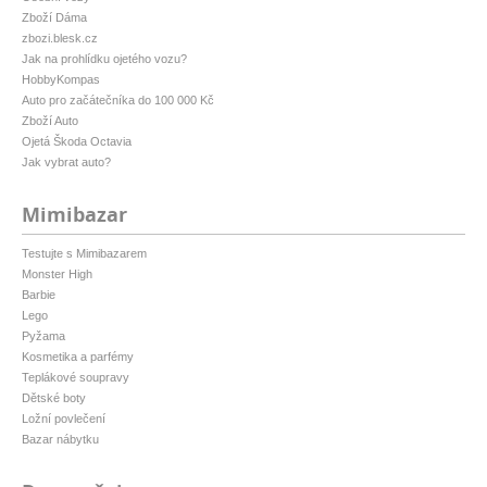
Zboží Dáma
zbozi.blesk.cz
Jak na prohlídku ojetého vozu?
HobbyKompas
Auto pro začátečníka do 100 000 Kč
Zboží Auto
Ojetá Škoda Octavia
Jak vybrat auto?
Mimibazar
Testujte s Mimibazarem
Monster High
Barbie
Lego
Pyžama
Kosmetika a parfémy
Teplákové soupravy
Dětské boty
Ložní povlečení
Bazar nábytku