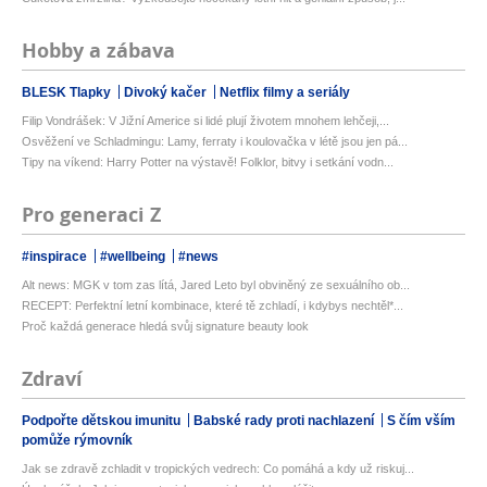
Hobby a zábava
BLESK Tlapky
Divoký kačer
Netflix filmy a seriály
Filip Vondrášek: V Jižní Americe si lidé plují životem mnohem lehčeji,...
Osvěžení ve Schladmingu: Lamy, ferraty i koulovačka v létě jsou jen pá...
Tipy na víkend: Harry Potter na výstavě! Folklor, bitvy i setkání vodn...
Pro generaci Z
#inspirace
#wellbeing
#news
Alt news: MGK v tom zas lítá, Jared Leto byl obviněný ze sexuálního ob...
RECEPT: Perfektní letní kombinace, které tě zchladí, i kdybys nechtěl*...
Proč každá generace hledá svůj signature beauty look
Zdraví
Podpořte dětskou imunitu
Babské rady proti nachlazení
S čím vším
pomůže rýmovník
Jak se zdravě zchladit v tropických vedrech: Co pomáhá a kdy už riskuj...