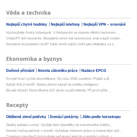
Věda a technika
Nejlepší chytré hodinky
Nejlepší telefony
Nejlepší VPN – srovnání
Vyzkoušejte český kyberpunk. V Netspectre se stanete elitním hackerem ...
ChatGPT teď neunavíte. Bezplatná verze má neomezený chat a lepší model...
Dovolená na poslední chvíli? Tahle země nabízí moře jako Maledivy za z...
Ekonomika a byznys
Daňové přiznání
Novela zákoníku práce
Nadace EPCG
Evropě hrozí rychlá dezertifikace. Do roku 2040 zasáhne i Polabí a již...
Každý třetí jí nevěří. Banky přesto sázejí na umělou inteligenci
Bývalý inženýr Elona Muska drží akcie za půl miliardy. Při první příle...
Recepty
Oblíbené zimní polévky
Domácí pekárny
Jídlo podle horoskopu
Sladký poklad u cesty: Využijte letní špendlíky do tvarohového koláče,...
Domácí kečup pečený v troubě: Vyžaduje minimum práce a chutná lépe než...
Cuketová zmrzlina? Vyzkoušejte nečekaný letní hit a geniální způsob, j...