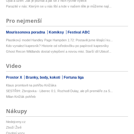
Úpal a úžeh: Jak je poznat a jak se z nich rychle vyléčit
Parazité v nás: Kterým se u nás líbí a kde v našem těle je můžeme nají...
Pro nejmenší
Mourissonova poradna
Komiksy
Festival ABC
Plastikový model Handley Page Hampden 1:72: Postavili jsme létající ku...
Kdo vynalezl kapesník? Historie od středověku po papírové kapesníky
Ghost Recon Wildlands dostal vylepšení a novou misi. Starší díl Ubisof...
Video
Prostor X
Branky, body, kokoti
Fortuna liga
Klaus promluvil na pohřbu Knížáka
SESTŘIH: Zbrojovka - Liberec 0:1. Rozhodl Dulay, ale při premiéře za S...
Milan Knížák pohřeb
Nákupy
hledejceny.cz
Zboží Živě
Osobní vozy