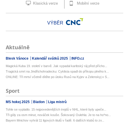
Klasická verze
Mobilní verze
VÝBĚR
Aktuálně
Blesk Vánoce
Kalendář svátků 2025
INFO.cz
Magická Kuba 19. století v barvě. Jak vypadal karibský ráj před přícho...
Tragická smrt na Jindřichohradecku: Cyklista spadl do příkopu plného k...
ONLINE: Tři mrtví včetně dítěte po útoku Rusů na Kyjev a Zelenskyj v S...
Sport
MS hokej 2025
Biatlon
Liga mistrů
Tohle se vyplatilo. 15 nejpovedenějších trejdů v NHL, které byly upeče...
Tři góly za osm minut, nováček kouše. Šokovaný Oulehla: Je to na ho*no...
Bayern Mnichov vyhrál 11 ligových titulů v řadě. 6 dalších klubů to zv...