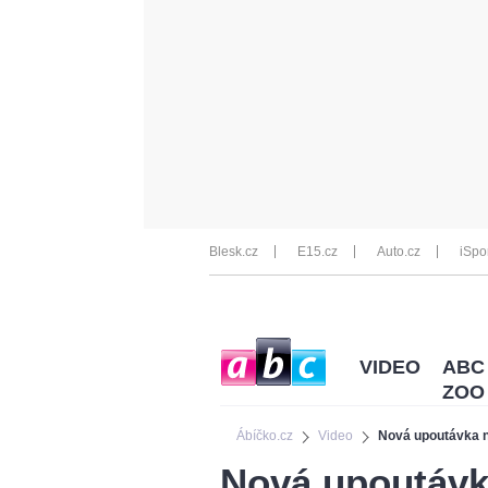
Blesk.cz
E15.cz
Auto.cz
iSpo
VIDEO
ABC
ZOO
Ábíčko.cz
Video
Nová upoutávka n
Nová upoutávk