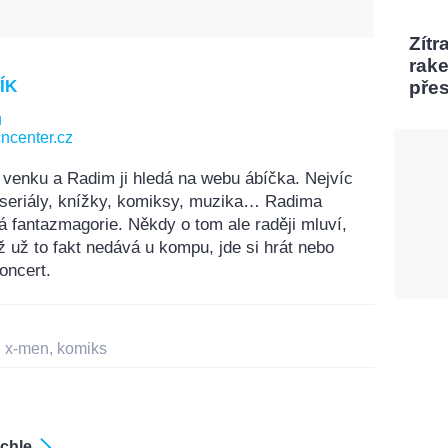
Zítr
rak
ÍK
pře
u
ncenter.cz
 venku a Radim ji hledá na webu ábíčka. Nejvíc
, seriály, knížky, komiksy, muzika… Radima
á fantazmagorie. Někdy o tom ale raději mluví,
ž už to fakt nedává u kompu, jde si hrát nebo
oncert.
,
x-men
,
komiks
chle