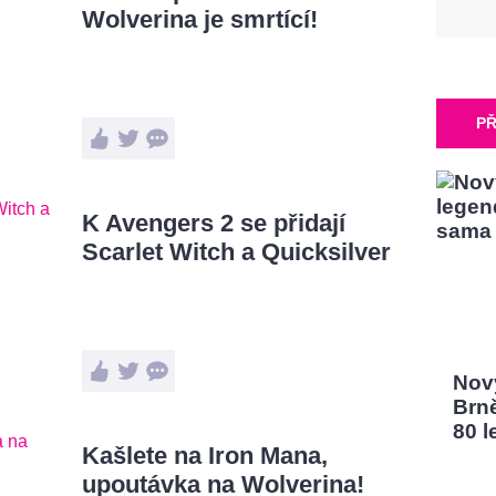
Wolverina je smrtící!
PŘ
K Avengers 2 se přidají
Scarlet Witch a Quicksilver
Nový
Brn
80 l
Kašlete na Iron Mana,
upoutávka na Wolverina!