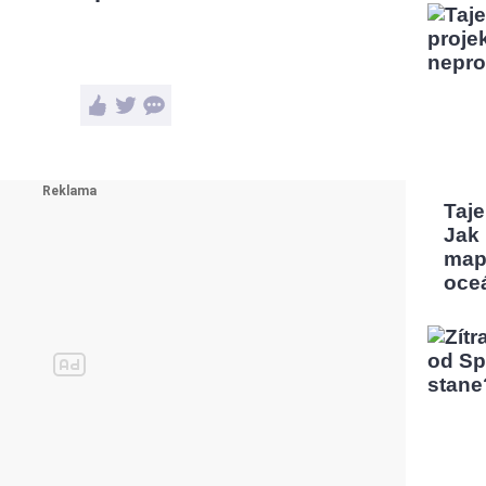
Taj
Jak
map
oce