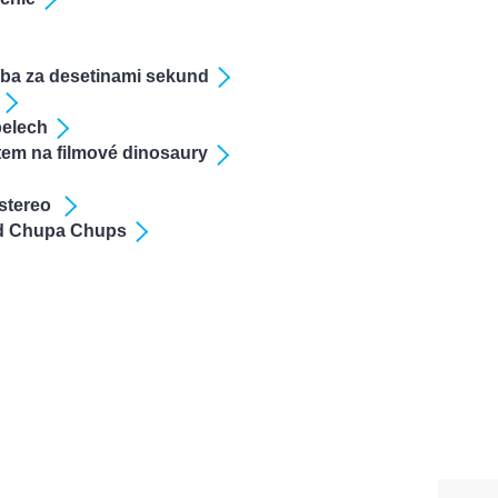
nba za desetinami sekund
belech
tem na filmové dinosaury
 stereo
od Chupa Chups