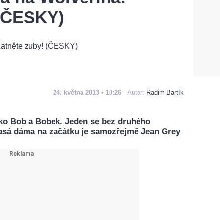
 (ČESKY)
24. května 2013 • 10:26
Autor:
Radim Bartík
ako Bob a Bobek. Jeden se bez druhého
lasá dáma na začátku je samozřejmě Jean Grey