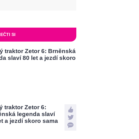
EČTI SI
 traktor Zetor 6:
ěnská legenda slaví
et a jezdí skoro sama