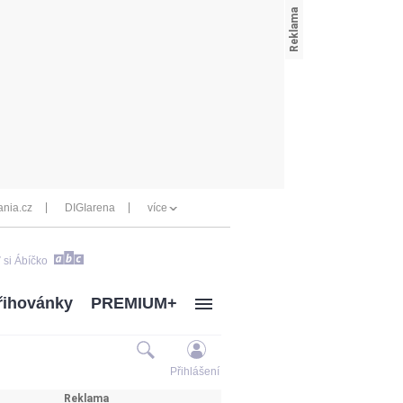
nia.cz
DIGIarena
více
 si Ábíčko
řihovánky
PREMIUM+
Přihlášení