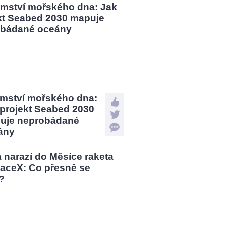
emství mořského dna:
 projekt Seabed 2030
uje neprobádané
ány