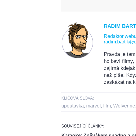
RADIM BART
Redaktor web
radim.bartik@c
Pravda je tam
ho baví filmy
zajímá kdejak
než píše. Kdy
zaskákat na k
KLÍČOVÁ SLOVA:
upoutavka
,
marvel
,
film
,
Wolverine
SOUVISEJÍCÍ ČLÁNKY:
Karaoke: Zpěvákem snadno a ry