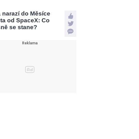
a narazí do Měsíce
eta od SpaceX: Co
sně se stane?