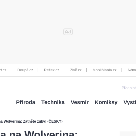
rt.cz
Doupě.cz
Reflex.cz
Živě.cz
MobilMania.cz
AVma
Předplať
Příroda
Technika
Vesmír
Komiksy
Vyst
a Wolverina: Zatněte zuby! (ČESKY)
a na Wolverina: