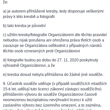
že:
a) je autorem přihlášené kresby, tedy disponuje veškerými
právy k této kresbě a fotografii
b) tato kresba je původní
c) užitím kresby/fotografie Organizátorem dle těchto pravidel
nebudou nijak porušena ani ohrožena práva třetích osob a
zavazuje se Organizátora odškodnit z případných nároků
těchto osob vznesených proti Organizátorovi
d) fotografie budou po dobu do 27. 11. 2020 poskytnuty
výhradně Organizátorovi, a že
e) kresba dosud nebyla přihlášena do žádné jiné soutěže.
9. Účastník soutěže uděluje (v případě soutěžících mladších
15-ti let, udělují tuto licenci zákonní zástupci soutěžícího)
přihlášením výtvoru do soutěže Organizátorovi časově
neomezenou bezúplatnou nevýhradní licenci k užití
zaslaného výtvoru bez územního omezení, a to zejména,