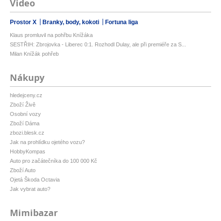
Video
Prostor X
Branky, body, kokoti
Fortuna liga
Klaus promluvil na pohřbu Knížáka
SESTŘIH: Zbrojovka - Liberec 0:1. Rozhodl Dulay, ale při premiéře za S...
Milan Knížák pohřeb
Nákupy
hledejceny.cz
Zboží Živě
Osobní vozy
Zboží Dáma
zbozi.blesk.cz
Jak na prohlídku ojetého vozu?
HobbyKompas
Auto pro začátečníka do 100 000 Kč
Zboží Auto
Ojetá Škoda Octavia
Jak vybrat auto?
Mimibazar