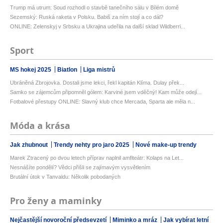
Trump má utrum: Soud rozhodl o stavbě tanečního sálu v Bílém domě
Sezemský: Ruská raketa v Polsku. Babiš za ním stojí a co dál?
ONLINE: Zelenskyj v Srbsku a Ukrajina udeřila na další sklad Wildberri...
Sport
MS hokej 2025
Biatlon
Liga mistrů
Ubráněná Zbrojovka. Dostali jsme lekci, řekl kapitán Klíma. Dulay přek...
Samko se zájemcům připomněl gólem: Karviné jsem vděčný! Kam může odejí...
Fotbalové přestupy ONLINE: Slavný klub chce Mercada, Sparta ale měla n...
Móda a krása
Jak zhubnout
Trendy nehty pro jaro 2025
Nové make-up trendy
Marek Ztracený po dvou letech příprav naplnil amfiteátr: Kolaps na Let...
Nesnášíte pondělí? Vědci přišli se zajímavým vysvětlením
Brutální útok v Tanvaldu: Několik pobodaných
Pro ženy a maminky
Nejčastější novoroční předsevzetí
Miminko a mráz
Jak vybírat letní