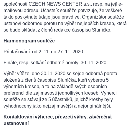
společnosti CZECH NEWS CENTER a.s., resp. na její e-
mailovou adresu. Účastník soutěže potvrzuje, že veškeré
takto poskytnuté údaje jsou pravdivé. Organizátor soutěže
ustanoví odbornou porotu na výběr nejlepších kreseb, která
se bude skládat z členů redakce časopisu Sluníčko.
Harmonogram soutěže
Přihlašování: od 2. 11. do 27. 11. 2020
Finále, resp. setkání odborné poroty: 30. 11. 2020
Výběr vítěze: dne 30.11. 2020 se sejde odborná porota
složená z členů časopisu Sluníčka, kteří vyberou 5
výherních kreseb, a to na základě svých osobních
preferencí dle zajímavosti jednotlivých kreseb. Výherci
soutěže se stávají ze 5 účastníků, jejichž kresby byly
vyhodnoceny jako nejzajímavější a nejoriginálnější.
Kontaktování výherce, převzetí výhry, závěrečná
ustanovení