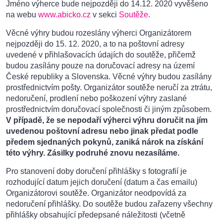
Jméno výherce bude nejpozději do 14.12. 2020 vyvěšeno
na webu
www.abicko.cz
v sekci
Soutěže
.
Věcné výhry budou rozeslány výherci Organizátorem
nejpozději do 15. 12. 2020, a to na poštovní adresy
uvedené v přihlašovacích údajích do soutěže, přičemž
budou zasílány pouze na doručovací adresy na území
České republiky a Slovenska. Věcné výhry budou zasílány
prostřednictvím pošty. Organizátor soutěže neručí za ztrátu,
nedoručení, prodlení nebo poškození výhry zaslané
prostřednictvím doručovací společnosti či jiným způsobem.
V případě, že se nepodaří výherci výhru doručit na jím
uvedenou poštovní adresu nebo jinak předat podle
předem sjednaných pokynů, zaniká nárok na získání
této výhry. Zásilky podruhé znovu nezasíláme.
Pro stanovení doby doručení přihlášky s fotografií je
rozhodující datum jejich doručení (datum a čas emailu)
Organizátorovi soutěže. Organizátor neodpovídá za
nedoručení přihlášky. Do soutěže budou zařazeny všechny
přihlášky obsahující předepsané náležitosti (včetně