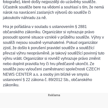
fotografie), které došly nejpozději do uzávěrky soutěže.
Účastník soutěže bere na vědomí a souhlasí s tím, že nemá
nárok na navrácení zaslaných výtvorů do soutěže či
jakoukoliv náhradu za ně.
Hra je pořádána v souladu s ustanovením § 2881
občanského zákoníku. Organizátor si vyhrazuje právo
posoudit sporné situace vzniklé v průběhu soutěže. Výhry v
soutěži nejsou soudně vymahatelné. Pokud organizátor
zjistí, že došlo k porušení pravidel soutěže a soutěžící
převzal výhru neoprávněně, je takový soutěžící povinný tuto
výhru vrátit. Organizátor si rovněž vyhrazuje právo změnit
nebo doplnit pravidla hry či hru předčasně ukončit. Ze
soutěže jsou vyloučeni zaměstnanci společnosti CZECH
NEWS CENTER a.s. a osoby jim blízké ve smyslu
ustanovení § 22 zákona č. 89/2012 Sb., občanského
zákoníku.