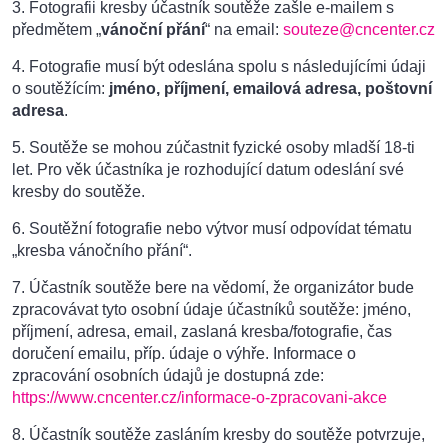
3. Fotografii kresby účastník soutěže zašle e-mailem s
předmětem „
vánoční přání
“ na email:
souteze@cncenter.cz
4. Fotografie musí být odeslána spolu s následujícími údaji
o soutěžícím:
jméno, příjmení, emailová adresa, poštovní
adresa
.
5. Soutěže se mohou zúčastnit fyzické osoby mladší 18-ti
let. Pro věk účastníka je rozhodující datum odeslání své
kresby do soutěže.
6. Soutěžní fotografie nebo výtvor musí odpovídat tématu
„kresba vánočního přání“.
7. Účastník soutěže bere na vědomí, že organizátor bude
zpracovávat tyto osobní údaje účastníků soutěže: jméno,
příjmení, adresa, email, zaslaná kresba/fotografie, čas
doručení emailu, příp. údaje o výhře. Informace o
zpracování osobních údajů je dostupná zde:
https://www.cncenter.cz/informace-o-zpracovani-akce
8. Účastník soutěže zasláním kresby do soutěže potvrzuje,