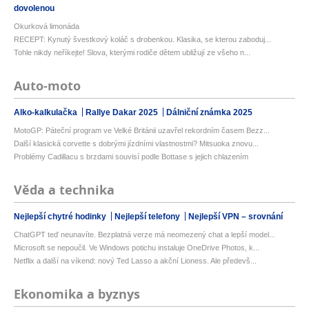
dovolenou
Okurková limonáda
RECEPT: Kynutý švestkový koláč s drobenkou. Klasika, se kterou zaboduj...
Tohle nikdy neříkejte! Slova, kterými rodiče dětem ubližují ze všeho n...
Auto-moto
Alko-kalkulačka
Rallye Dakar 2025
Dálniční známka 2025
MotoGP: Páteční program ve Velké Británii uzavřel rekordním časem Bezz...
Další klasická corvette s dobrými jízdními vlastnostmi? Mitsuoka znovu...
Problémy Cadillacu s brzdami souvisí podle Bottase s jejich chlazením
Věda a technika
Nejlepší chytré hodinky
Nejlepší telefony
Nejlepší VPN – srovnání
ChatGPT teď neunavíte. Bezplatná verze má neomezený chat a lepší model...
Microsoft se nepoučil. Ve Windows potichu instaluje OneDrive Photos, k...
Netflix a další na víkend: nový Ted Lasso a akční Lioness. Ale předevš...
Ekonomika a byznys