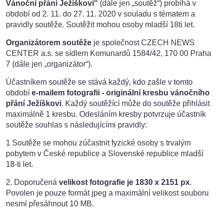
Vánoční přání Ježíškovi“
(dále jen „soutěž“) probíhá v
období od 2. 11. do 27. 11. 2020 v souladu s tématem a
pravidly soutěže. Soutěžit mohou osoby mladší 18ti let.
Organizátorem soutěže
je společnost CZECH NEWS
CENTER a.s. se sídlem Komunardů 1584/42, 170 00 Praha
7 (dále jen „organizátor“).
Účastníkem soutěže se stává každý, kdo zašle v tomto
období
e-mailem fotografii - originální kresbu vánočního
přání Ježíškovi
. Každý soutěžící může do soutěže přihlásit
maximálně 1 kresbu. Odesláním kresby potvrzuje účastník
soutěže souhlas s následujícími pravidly:
1 Soutěže se mohou zúčastnit fyzické osoby s trvalým
pobytem v České republice a Slovenské republice mladší
18-ti let.
2. Doporučená
velikost fotografie je 1830 x 2151 px
.
Povolen je pouze formát jpeg a maximální velikost souboru
nesmí přesáhnout 10 MB.