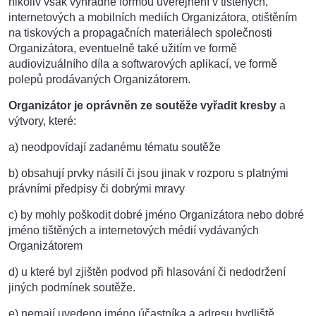
nikoliv však výhradně formou uveřejnění v tištěných,
internetových a mobilních mediích Organizátora, otištěním
na tiskových a propagačních materiálech společnosti
Organizátora, eventuelně také užitím ve formě
audiovizuálního díla a softwarových aplikací, ve formě
polepů prodávaných Organizátorem.
Organizátor je oprávněn ze soutěže vyřadit kresby
a
výtvory, které:
a) neodpovídají zadanému tématu soutěže
b) obsahují prvky násilí či jsou jinak v rozporu s platnými
právními předpisy či dobrými mravy
c) by mohly poškodit dobré jméno Organizátora nebo dobré
jméno tištěných a internetových médií vydávaných
Organizátorem
d) u které byl zjištěn podvod při hlasování či nedodržení
jiných podmínek soutěže.
e) nemají uvedeno jméno účastníka a adresu bydliště