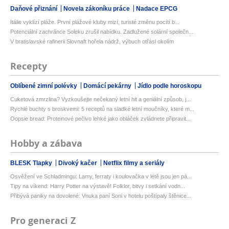
Daňové přiznání
Novela zákoníku práce
Nadace EPCG
Itálie vyklízí pláže. První plážové kluby mizí, turisté změnu pocítí b...
Potenciální zachránce Soleku zrušil nabídku. Zadlužené solární společn...
V bratislavské rafinerii Slovnaft hořela nádrž, výbuch otřásl okolím
Recepty
Oblíbené zimní polévky
Domácí pekárny
Jídlo podle horoskopu
Cuketová zmrzlina? Vyzkoušejte nečekaný letní hit a geniální způsob, j...
Rychlé buchty s broskvemi: 5 receptů na sladké letní moučníky, které m...
Oopsie bread: Proteinové pečivo lehké jako obláček zvládnete připravit...
Hobby a zábava
BLESK Tlapky
Divoký kačer
Netflix filmy a seriály
Osvěžení ve Schladmingu: Lamy, ferraty i koulovačka v létě jsou jen pá...
Tipy na víkend: Harry Potter na výstavě! Folklor, bitvy i setkání vodn...
Přibývá paniky na dovolené: Vnuka paní Soni v hotelu poštípaly štěnice...
Pro generaci Z