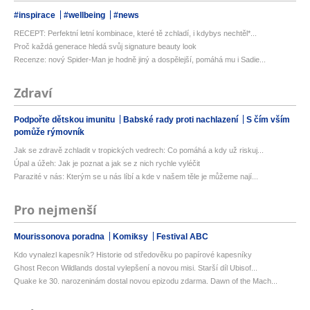
#inspirace
#wellbeing
#news
RECEPT: Perfektní letní kombinace, které tě zchladí, i kdybys nechtěl*...
Proč každá generace hledá svůj signature beauty look
Recenze: nový Spider-Man je hodně jiný a dospělejší, pomáhá mu i Sadie...
Zdraví
Podpořte dětskou imunitu
Babské rady proti nachlazení
S čím vším
pomůže rýmovník
Jak se zdravě zchladit v tropických vedrech: Co pomáhá a kdy už riskuj...
Úpal a úžeh: Jak je poznat a jak se z nich rychle vyléčit
Parazité v nás: Kterým se u nás líbí a kde v našem těle je můžeme nají...
Pro nejmenší
Mourissonova poradna
Komiksy
Festival ABC
Kdo vynalezl kapesník? Historie od středověku po papírové kapesníky
Ghost Recon Wildlands dostal vylepšení a novou misi. Starší díl Ubisof...
Quake ke 30. narozeninám dostal novou epizodu zdarma. Dawn of the Mach...