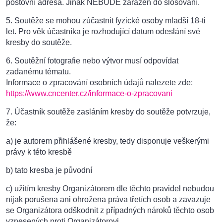
poštovní adresa. Jinak NEBUDE zařazen do slosování.
5. Soutěže se mohou zúčastnit fyzické osoby mladší 18-ti
let. Pro věk účastníka je rozhodující datum odeslání své
kresby do soutěže.
6. Soutěžní fotografie nebo výtvor musí odpovídat
zadanému tématu.
Informace o zpracování osobních údajů nalezete zde:
https://www.cncenter.cz/informace-o-zpracovani
7. Účastník soutěže zasláním kresby do soutěže potvrzuje,
že:
a) je autorem přihlášené kresby, tedy disponuje veškerými
právy k této kresbě
b) tato kresba je původní
c) užitím kresby Organizátorem dle těchto pravidel nebudou
nijak porušena ani ohrožena práva třetích osob a zavazuje
se Organizátora odškodnit z případných nároků těchto osob
vznesených proti Organizátorovi