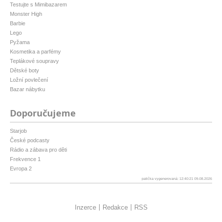
Testujte s Mimibazarem
Monster High
Barbie
Lego
Pyžama
Kosmetika a parfémy
Teplákové soupravy
Dětské boty
Ložní povlečení
Bazar nábytku
Doporučujeme
Starjob
České podcasty
Rádio a zábava pro děti
Frekvence 1
Evropa 2
patička vygenerovaná: 12:40:21 09.08.2026
Inzerce
Redakce
RSS