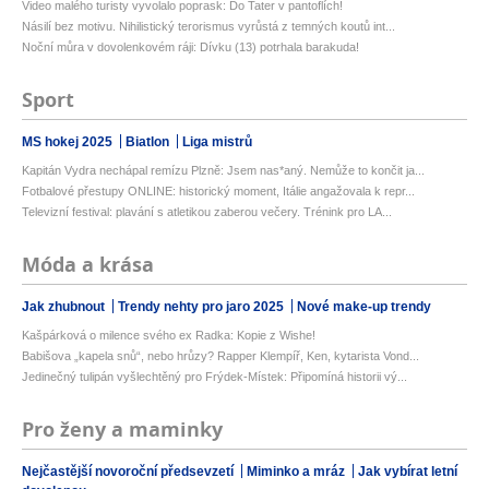
Video malého turisty vyvolalo poprask: Do Tater v pantoflích!
Násilí bez motivu. Nihilistický terorismus vyrůstá z temných koutů int...
Noční můra v dovolenkovém ráji: Dívku (13) potrhala barakuda!
Sport
MS hokej 2025
Biatlon
Liga mistrů
Kapitán Vydra nechápal remízu Plzně: Jsem nas*aný. Nemůže to končit ja...
Fotbalové přestupy ONLINE: historický moment, Itálie angažovala k repr...
Televizní festival: plavání s atletikou zaberou večery. Trénink pro LA...
Móda a krása
Jak zhubnout
Trendy nehty pro jaro 2025
Nové make-up trendy
Kašpárková o milence svého ex Radka: Kopie z Wishe!
Babišova „kapela snů“, nebo hrůzy? Rapper Klempíř, Ken, kytarista Vond...
Jedinečný tulipán vyšlechtěný pro Frýdek-Místek: Připomíná historii vý...
Pro ženy a maminky
Nejčastější novoroční předsevzetí
Miminko a mráz
Jak vybírat letní