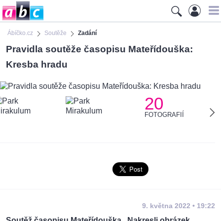
Ábíčko.cz
Soutěže
Zadání
Pravidla soutěže časopisu Mateřídouška:
Kresba hradu
20
FOTOGRAFIÍ
9. května 2022 • 19:22
Soutěž časopisu Mateřídouška „Nakresli obrázek