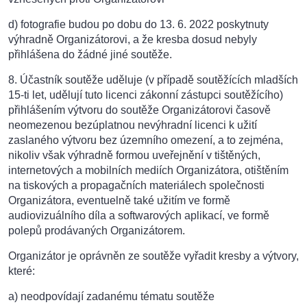
d) fotografie budou po dobu do 13. 6. 2022 poskytnuty
výhradně Organizátorovi, a že kresba dosud nebyly
přihlášena do žádné jiné soutěže.
8. Účastník soutěže uděluje (v případě soutěžících mladších
15-ti let, udělují tuto licenci zákonní zástupci soutěžícího)
přihlášením výtvoru do soutěže Organizátorovi časově
neomezenou bezúplatnou nevýhradní licenci k užití
zaslaného výtvoru bez územního omezení, a to zejména,
nikoliv však výhradně formou uveřejnění v tištěných,
internetových a mobilních mediích Organizátora, otištěním
na tiskových a propagačních materiálech společnosti
Organizátora, eventuelně také užitím ve formě
audiovizuálního díla a softwarových aplikací, ve formě
polepů prodávaných Organizátorem.
Organizátor je oprávněn ze soutěže vyřadit kresby a výtvory,
které:
a) neodpovídají zadanému tématu soutěže