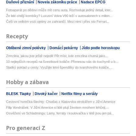
Daňové přiznání
Novela zákoníku práce
Nadace EPCG
Fotoaparát po dědovi může mít cenu auta. Rozhoduje jediný detail, kter...
Že lidé chtějí kombíky? Luxusní Volva V90 leží v autosalonech s milion...
Češi ve velkém vozí ojetiny ze zahraničí. Mezi nimi i přes sto Ferrari...
Recepty
Oblíbené zimní polévky
Domácí pekárny
Jídlo podle horoskopu
Zmrzlina, jakou jste ještě nejedli! Pět míst, kde zmrzlina chutná jako...
10 nejlepších receptů na švestkové koláče: Přenesou vás do kuchyně u b...
Sladký poklad u cesty: Využijte letní špendlíky do tvarohového koláče,...
Hobby a zábava
BLESK Tlapky
Divoký kačer
Netflix filmy a seriály
Cestovní horečka šlechty: Chuďas z Klatovska otrokářem v Jižní Americe
Filip Vondrášek: V Jižní Americe si lidé plují životem mnohem lehčeji,...
Osvěžení ve Schladmingu: Lamy, ferraty i koulovačka v létě jsou jen pá...
Pro generaci Z