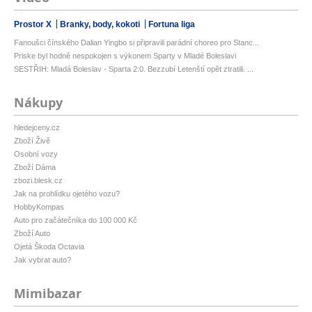
Prostor X
Branky, body, kokoti
Fortuna liga
Fanoušci čínského Dalian Yingbo si připravili parádní choreo pro Stanc...
Priske byl hodně nespokojen s výkonem Sparty v Mladé Boleslavi
SESTŘIH: Mladá Boleslav - Sparta 2:0. Bezzubí Letenští opět ztratili. ...
Nákupy
hledejceny.cz
Zboží Živě
Osobní vozy
Zboží Dáma
zbozi.blesk.cz
Jak na prohlídku ojetého vozu?
HobbyKompas
Auto pro začátečníka do 100 000 Kč
Zboží Auto
Ojetá Škoda Octavia
Jak vybrat auto?
Mimibazar