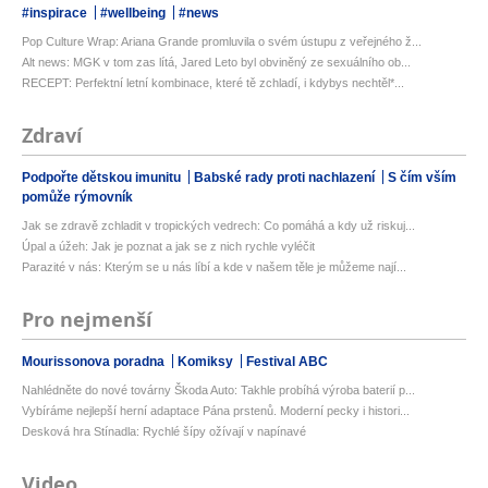
#inspirace
#wellbeing
#news
Pop Culture Wrap: Ariana Grande promluvila o svém ústupu z veřejného ž...
Alt news: MGK v tom zas lítá, Jared Leto byl obviněný ze sexuálního ob...
RECEPT: Perfektní letní kombinace, které tě zchladí, i kdybys nechtěl*...
Zdraví
Podpořte dětskou imunitu
Babské rady proti nachlazení
S čím vším
pomůže rýmovník
Jak se zdravě zchladit v tropických vedrech: Co pomáhá a kdy už riskuj...
Úpal a úžeh: Jak je poznat a jak se z nich rychle vyléčit
Parazité v nás: Kterým se u nás líbí a kde v našem těle je můžeme nají...
Pro nejmenší
Mourissonova poradna
Komiksy
Festival ABC
Nahlédněte do nové továrny Škoda Auto: Takhle probíhá výroba baterií p...
Vybíráme nejlepší herní adaptace Pána prstenů. Moderní pecky i histori...
Desková hra Stínadla: Rychlé šípy ožívají v napínavé
Video