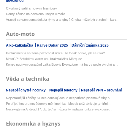
dovolenou
Okurkový salát s novými brambory
Dobrý základ na dovolenou nejen u moře...
Vracejí se vám doma dokola rýmy a angíny? Chyba může být v zubním kart...
Auto-moto
Alko-kalkulačka
Rallye Dakar 2025
Dálniční známka 2025
Infotainment a snížená pozornost řidiče: Je to tak horké, jak se říká?
MotoGP: Britskému warm upu kraloval Alex Márquez
Konec nudným ducatům! Laika Ecovip Evoluzione má barvy podle okruhů a ...
Věda a technika
Nejlepší chytré hodinky
Nejlepší telefony
Nejlepší VPN – srovnání
Nejdetailnější záběry Slunce odhalují dosud nespatřené plazmové víry n...
Po přijetí hovoru nevědomky měníme hlas. Mozek totiž aktivuje „vnitřní...
Nečekejte na Android 17. Už teď si můžete ty nejlepší funkce vyzkoušet...
Ekonomika a byznys