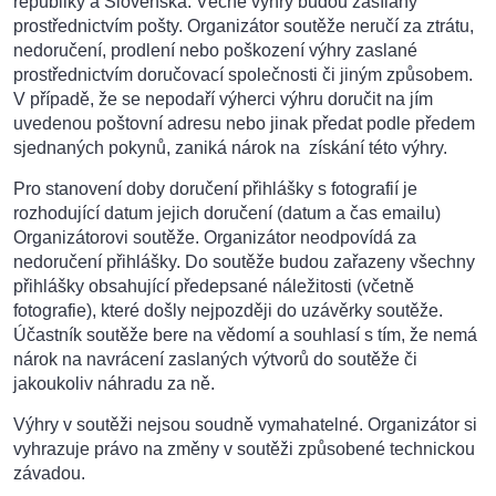
republiky a Slovenska. Věcné výhry budou zasílány
prostřednictvím pošty. Organizátor soutěže neručí za ztrátu,
nedoručení, prodlení nebo poškození výhry zaslané
prostřednictvím doručovací společnosti či jiným způsobem.
V případě, že se nepodaří výherci výhru doručit na jím
uvedenou poštovní adresu nebo jinak předat podle předem
sjednaných pokynů, zaniká nárok na získání této výhry.
Pro stanovení doby doručení přihlášky s fotografií je
rozhodující datum jejich doručení (datum a čas emailu)
Organizátorovi soutěže. Organizátor neodpovídá za
nedoručení přihlášky. Do soutěže budou zařazeny všechny
přihlášky obsahující předepsané náležitosti (včetně
fotografie), které došly nejpozději do uzávěrky soutěže.
Účastník soutěže bere na vědomí a souhlasí s tím, že nemá
nárok na navrácení zaslaných výtvorů do soutěže či
jakoukoliv náhradu za ně.
Výhry v soutěži nejsou soudně vymahatelné. Organizátor si
vyhrazuje právo na změny v soutěži způsobené technickou
závadou.