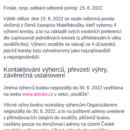
Finále, resp. setkání odborné poroty: 15. 6. 2022
Výběr vítěze: dne 15. 6. 2022 se sejde odborná porota
složená z členů časopisu Mateřídoušky, kteří vyberou 4
výherní kresby, a to na základě svých osobních preferencí
dle zajímavosti jednotlivých kreseb (s příhlédnutím k věku
soutěžícího). Výherci soutěže se stávají ze 4 účastníků,
jejichž kresby byly vyhodnoceny jako nejzajímavější
a nejoriginálnější.
Kontaktování výherců, převzetí výhry,
závěrečná ustanovení
Jména výherců budou nejpozději do 30. 6. 2022 vyvěšena
na webu
www.abicko.cz
v sekci „soutěže“.
Věcné výhry budou rozeslány výhercům Organizátorem
nejpozději do 30. 6. 2022, a to na poštovní adresy uvedené
v přihlašovacích údajích do soutěže, přičemž budou
zasílány pouze na doručovací adresy na území České