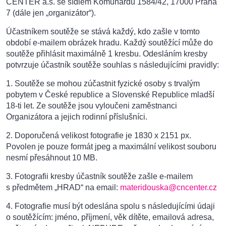
CENTER a.s. se sídlem Komunardů 1584/42, 17000 Praha
7 (dále jen „organizátor“).
Účastníkem soutěže se stává každý, kdo zašle v tomto
období e-mailem obrázek hradu. Každý soutěžící může do
soutěže přihlásit maximálně 1 kresbu. Odesláním kresby
potvrzuje účastník soutěže souhlas s následujícími pravidly:
1. Soutěže se mohou zúčastnit fyzické osoby s trvalým
pobytem v České republice a Slovenské Republice mladší
18-ti let. Ze soutěže jsou vyloučeni zaměstnanci
Organizátora a jejich rodinní příslušníci.
2. Doporučená velikost fotografie je 1830 x 2151 px.
Povolen je pouze formát jpeg a maximální velikost souboru
nesmí přesáhnout 10 MB.
3. Fotografii kresby účastník soutěže zašle e-mailem
s předmětem „HRAD“ na email:
materidouska@cncenter.cz
4. Fotografie musí být odeslána spolu s následujícími údaji
o soutěžícím: jméno, příjmení, věk dítěte, emailová adresa,