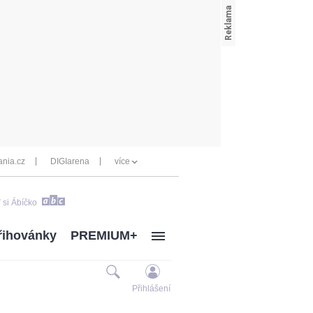
nia.cz
DIGIarena
více
 si Ábíčko
řihovánky
PREMIUM+
Přihlášení