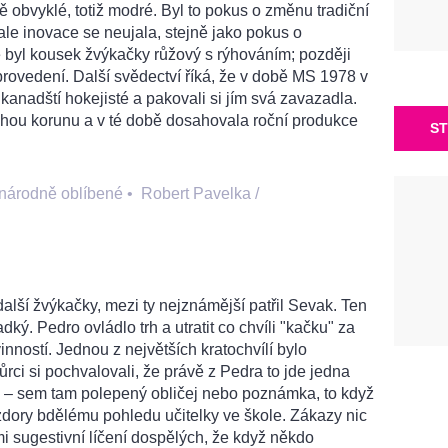
obvyklé, totiž modré. Byl to pokus o změnu tradiční
le inovace se neujala, stejně jako pokus o
e byl kousek žvýkačky růžový s rýhováním; později
rovedení. Další svědectví říká, že v době MS 1978 v
 kanadští hokejisté a pakovali si jím svá zavazadla.
uhou korunu a v té době dosahovala roční produkce
ST
národně oblíbené
•
Robert Pavelka /
další žvýkačky, mezi ty nejznámější patřil Sevak. Ten
ký. Pedro ovládlo trh a utratit co chvíli "kačku" za
inností. Jednou z největších kratochvílí bylo
vůrci si pochvalovali, že právě z Pedra to jde jedna
 – sem tam polepený obličej nebo poznámka, to když
zdory bdělému pohledu učitelky ve škole. Zákazy nic
i sugestivní líčení dospělých, že když někdo