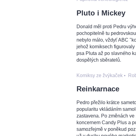
Pluto i Mickey
Donald měl proti Pedru výho
pochopitelně tu pedrovskou 
nebylo málo, vždyť ABC "koš
jehož komiksech figurovaly
psa Pluta až po slavného k
dospělých sběratelů.
Komiksy ze žvýkaček
•
Rob
Reinkarnace
Pedro přežilo krátce sameto
popularitu vkládáním samol
zastavena. Po změnách ve 
koncernem Candy Plus a po 
samozřejmě v poněkud pozm
už v duchu nového marketin