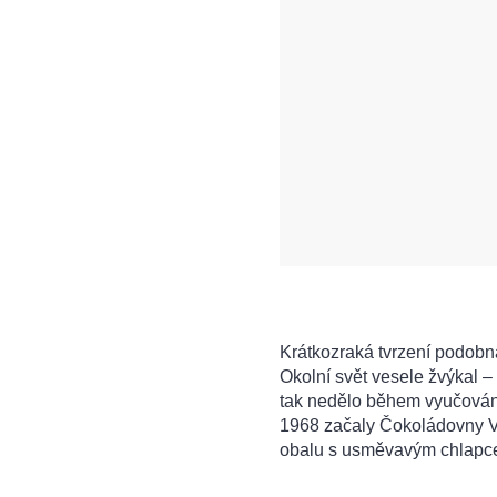
Krátkozraká tvrzení podob
Okolní svět vesele žvýkal – 
tak nedělo během vyučován
1968 začaly Čokoládovny 
obalu s usměvavým chlapc