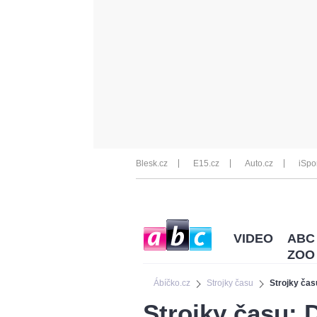
Blesk.cz
E15.cz
Auto.cz
iSpo
VIDEO
ABC
ZOO
Ábíčko.cz
Strojky času
Strojky čas
Strojky času: 