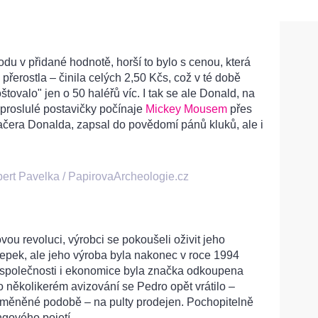
du v přidané hodnotě, horší to bylo s cenou, která
přerostla – činila celých 2,50 Kčs, což v té době
tovalo" jen o 50 haléřů víc. I tak se ale Donald, na
 proslulé postavičky počínaje
Mickey Mousem
přes
ačera Donalda, zapsal do povědomí pánů kluků, ale i
ert Pavelka / PapirovaArcheologie.cz
vou revoluci, výrobci se pokoušeli oživit jeho
epek, ale jeho výroba byla nakonec v roce 1994
společnosti i ekonomice byla značka odkoupena
několikerém avizování se Pedro opět vrátilo –
ěněné podobě – na pulty prodejen. Pochopitelně
gového pojetí.