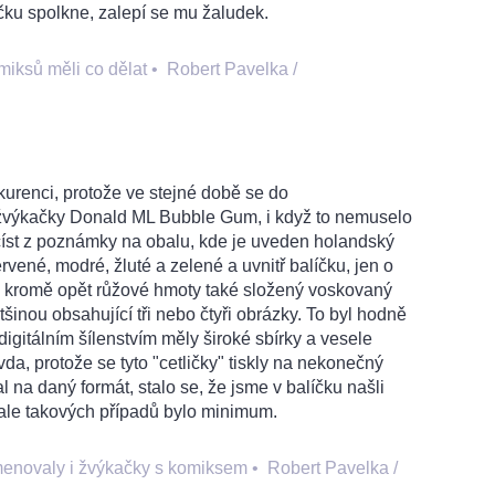
ku spolkne, zalepí se mu žaludek.
iksů měli co dělat
•
Robert Pavelka /
urenci, protože ve stejné době se do
výkačky Donald ML Bubble Gum, i když to nemuselo
yčíst z poznámky na obalu, kde je uveden holandský
vené, modré, žluté a zelené a uvnitř balíčku, jen o
l kromě opět růžové hmoty také složený voskovaný
šinou obsahující tři nebo čtyři obrázky. To byl hodně
 digitálním šílenstvím měly široké sbírky a vesele
a, protože se tyto "cetličky" tiskly na nekonečný
l na daný formát, stalo se, že jsme v balíčku našli
 ale takových případů bylo minimum.
menovaly i žvýkačky s komiksem
•
Robert Pavelka /