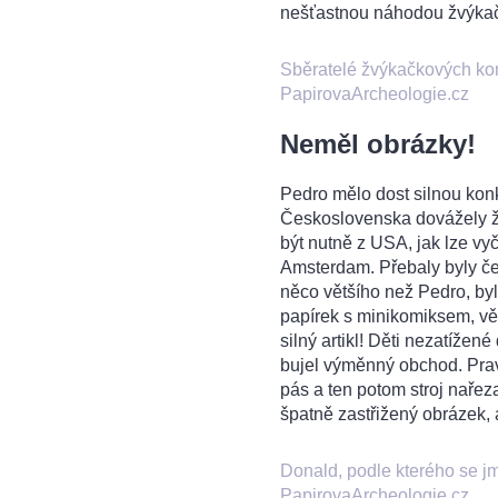
nešťastnou náhodou žvýkač
Sběratelé žvýkačkových kom
PapirovaArcheologie.cz
Neměl obrázky!
Pedro mělo dost silnou konk
Československa dovážely ž
být nutně z USA, jak lze v
Amsterdam. Přebaly byly čer
něco většího než Pedro, by
papírek s minikomiksem, vět
silný artikl! Děti nezatížené
bujel výměnný obchod. Pravd
pás a ten potom stroj nařeza
špatně zastřižený obrázek,
Donald, podle kterého se j
PapirovaArcheologie.cz