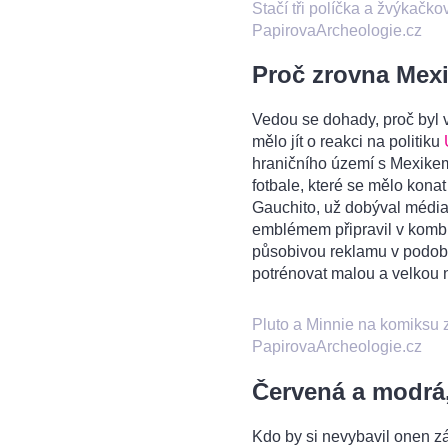
Stačí tři políčka a žvýkačko
PapirovaArcheologie.cz
Proč zrovna Mex
Vedou se dohady, proč byl 
mělo jít o reakci na politiku
hraničního území s Mexikem
fotbale, které se mělo kona
Gauchito, už dobýval médi
emblémem připravil v kombi
působivou reklamu v podob
potrénovat malou a velkou 
Pluto a Minnie na komiksu 
PapirovaArcheologie.cz
Červená a modrá,
Kdo by si nevybavil onen zář