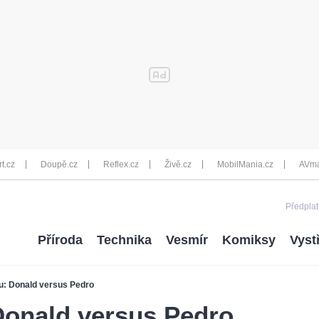
rt.cz
Doupě.cz
Reflex.cz
Živě.cz
MobilMania.cz
AVma
Předplať
Příroda
Technika
Vesmír
Komiksy
Vyst
u: Donald versus Pedro
Donald versus Pedro