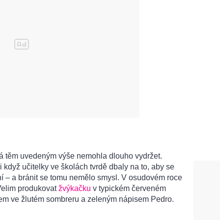
ná těm uvedeným výše nemohla dlouho vydržet.
i když učitelky ve školách tvrdě dbaly na to, aby se
í – a bránit se tomu nemělo smysl. V osudovém roce
Velim produkovat
žvýkačku
v typickém červeném
em ve žlutém sombreru a zeleným nápisem Pedro.