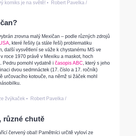
vý komiks je na světě!
•
Robert Pavelka /
ičan?
vybrán zrovna malý Mexičan – podle různých zdrojů
USA
, které řešily (a stále řeší) problematiku
, další vysvětlení se váže k chystanému MS ve
t v roce 1970 právě v Mexiku a maskot, hoch
a. Pedru pomohl vydatně i
časopis ABC
, který s jeho
naci dvou sedmnáctek (17. číslo a 17. ročník)
ě určovacího kotouče, na němž si žáček mohl
násobilku.
ze žvýkaček
•
Robert Pavelka /
 různé chutě
ící červený obal! Pamětníci určitě vyloví ze