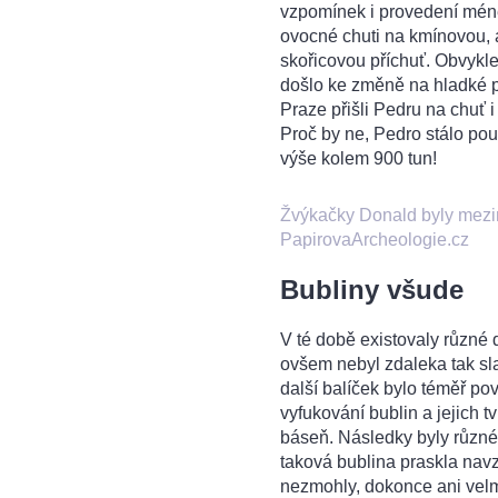
vzpomínek i provedení méně 
ovocné chuti na kmínovou, a
skořicovou příchuť. Obvykl
došlo ke změně na hladké p
Praze přišli Pedru na chuť i
Proč by ne, Pedro stálo po
výše kolem 900 tun!
Žvýkačky Donald byly mezi
PapirovaArcheologie.cz
Bubliny všude
V té době existovaly různé 
ovšem nebyl zdaleka tak slad
další balíček bylo téměř pov
vyfukování bublin a jejich t
báseň. Následky byly různé
taková bublina praskla nav
nezmohly, dokonce ani velm