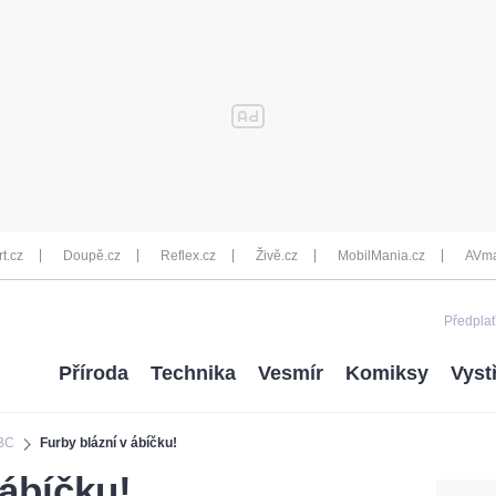
rt.cz
Doupě.cz
Reflex.cz
Živě.cz
MobilMania.cz
AVma
Předplať
Příroda
Technika
Vesmír
Komiksy
Vyst
ABC
Furby blázní v ábíčku!
 ábíčku!