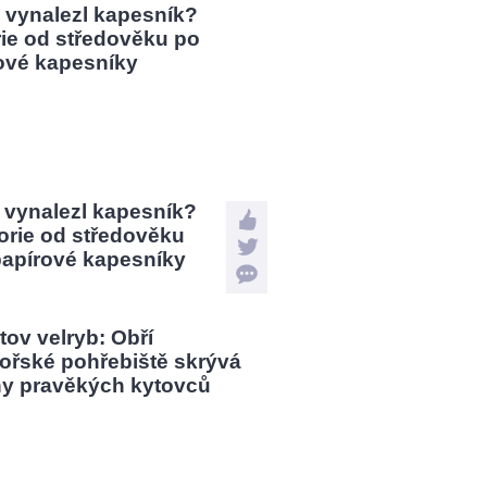
 vynalezl kapesník?
orie od středověku
papírové kapesníky