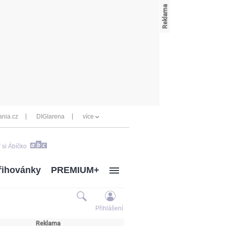
nia.cz
DIGIarena
více
 si Ábíčko
řihovánky
PREMIUM+
Přihlášení