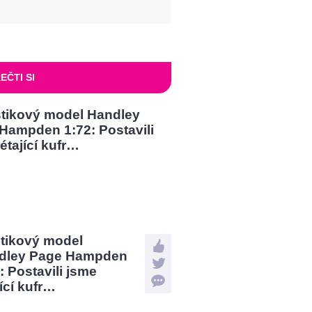
EČTI SI
stikový model
dley Page Hampden
: Postavili jsme
jící kufr…