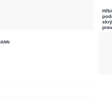
Hřbi
pod
skrý
pra
MANN