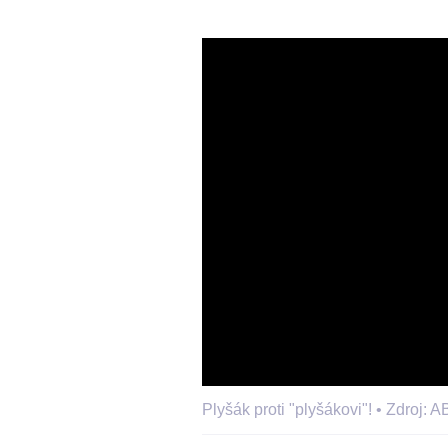
Plyšák proti "plyšákovi"! •
Zdroj: 