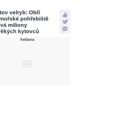
tov velryb: Obří
mořské pohřebiště
vá miliony
věkých kytovců