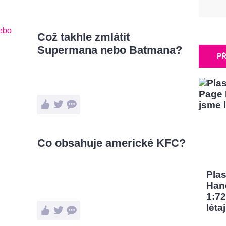
Což takhle zmlátit
Supermana nebo Batmana?
PŘ
Co obsahuje americké KFC?
Pla
Han
1:72
léta