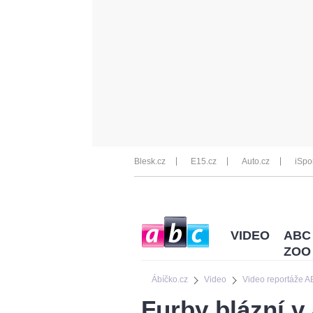
Blesk.cz
E15.cz
Auto.cz
iSpo
VIDEO
ABC
ZOO
Ábíčko.cz
Video
Video reportáže 
Furby blázní v