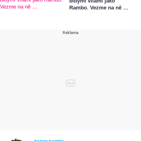
blbými vílami jako
Rambo. Vezme na ně …