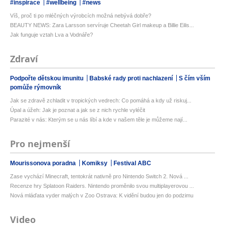
#inspirace
#wellbeing
#news
Víš, proč ti po mléčných výrobcích možná nebývá dobře?
BEAUTY NEWS: Zara Larsson servíruje Cheetah Girl makeup a Billie Eilis...
Jak funguje vztah Lva a Vodnáře?
Zdraví
Podpořte dětskou imunitu
Babské rady proti nachlazení
S čím vším
pomůže rýmovník
Jak se zdravě zchladit v tropických vedrech: Co pomáhá a kdy už riskuj...
Úpal a úžeh: Jak je poznat a jak se z nich rychle vyléčit
Parazité v nás: Kterým se u nás líbí a kde v našem těle je můžeme nají...
Pro nejmenší
Mourissonova poradna
Komiksy
Festival ABC
Zase vychází Minecraft, tentokrát nativně pro Nintendo Switch 2. Nová ...
Recenze hry Splatoon Raiders. Nintendo proměnilo svou multiplayerovou ...
Nová mláďata vyder malých v Zoo Ostrava: K vidění budou jen do podzimu
Video