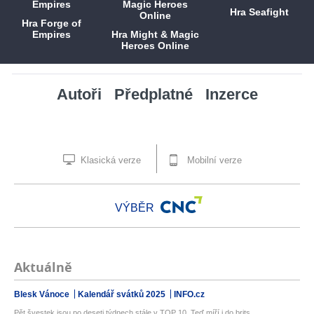
Hra Seafight
Hra Forge of
Empires
Hra Might & Magic
Heroes Online
Autoři
Předplatné
Inzerce
Klasická verze
Mobilní verze
VÝBĚR
Aktuálně
Blesk Vánoce
Kalendář svátků 2025
INFO.cz
Pět švestek jsou po deseti týdnech stále v TOP 10. Teď míří i do brits...