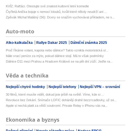
KVÍZ: Rafťáci. Otestujte své znalosti kultovní letní komedie
Čtyřletá Anička bojuje s nemocí kloubů, kvůli které někdy neudrží ani ...
Zpěvák Michal Malátný (56): Dcery se snažím vychovávat příkladem, ne s...
Auto-moto
Alko-kalkulačka
Rallye Dakar 2025
Dálniční známka 2025
Proč říkáme volant, kapota nebo dálnice? Takto vznikla motoristická sl...
Itálie vrací peníze za mýto, pokud dálnice stojí. Má to však podmínky
Dálnice D11 mezi Prahou a Hradcem Králové se na pět dní zúží. Jeďte ra...
Věda a technika
Nejlepší chytré hodinky
Nejlepší telefony
Nejlepší VPN – srovnání
30 filmů, které musíte vidět, dokud jste ještě na světě. Víme, kde si ...
Revoluce bez čekání. Snímače LOFIC dohánějí drahé bezzrcadlovky, už se...
Apple si nechá platit za větší soukromí. Private Relay v iPhonu vás na...
Ekonomika a byznys
Daňové přiznání
Novela zákoníku práce
Nadace EPCG