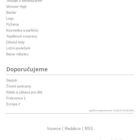
Testujte s Mimibazarem
Monster High
Barbie
Lego
Pyžama
Kosmetika a parfémy
Teplákové soupravy
Dětské boty
Ložní povlečení
Bazar nábytku
Doporučujeme
Starjob
České podcasty
Rádio a zábava pro děti
Frekvence 1
Evropa 2
patička vygenerovaná: 10:30:14 06.08.2026
Inzerce
Redakce
RSS