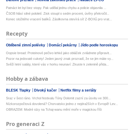
Patnáct let byl bez stopy. Pak udělal jednu chybu a policie objasnila ...
ČSOB hlásí silné pololetí. Zisk stoupl o sedm procent, úvěry překročil...
Konec složitého vracení balíků. Zásilkovna otevírá síť Z-BOXů pro vrat...
Recepty
Oblíbené zimní polévky
Domácí pekárny
Jídlo podle horoskopu
Oopsie bread: Proteinové pečivo lehké jako obláček zvládnete připravit...
Pozor na jedovaté cukety! Jeden jasný znak prozradí, že se jim máte vy...
Svěží letní saláty, které vás v horku neunaví: Zkuste k zelenině přida...
Hobby a zábava
BLESK Tlapky
Divoký kačer
Netflix filmy a seriály
Sraz v šest ráno. Vrchol festivalu Tóny Dolomit zazní za úsvitu ve 300...
Nízkorozpočtová dovolená? Chorvatsko jedno z nejdražších v Evropě! Lev...
OBRAZEM: Modré slzy na Tchaj-wanu mění moře v magickou říši
Pro generaci Z