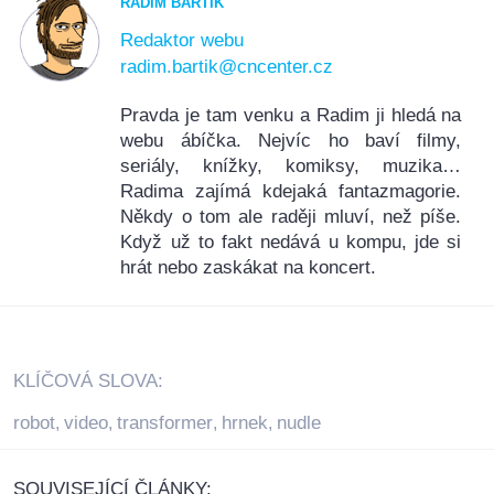
RADIM BARTÍK
Redaktor webu
radim.bartik@cncenter.cz
Pravda je tam venku a Radim ji hledá na
webu ábíčka. Nejvíc ho baví filmy,
seriály, knížky, komiksy, muzika…
Radima zajímá kdejaká fantazmagorie.
Někdy o tom ale raději mluví, než píše.
Když už to fakt nedává u kompu, jde si
hrát nebo zaskákat na koncert.
KLÍČOVÁ SLOVA:
robot
video
transformer
hrnek
nudle
,
,
,
,
SOUVISEJÍCÍ ČLÁNKY: