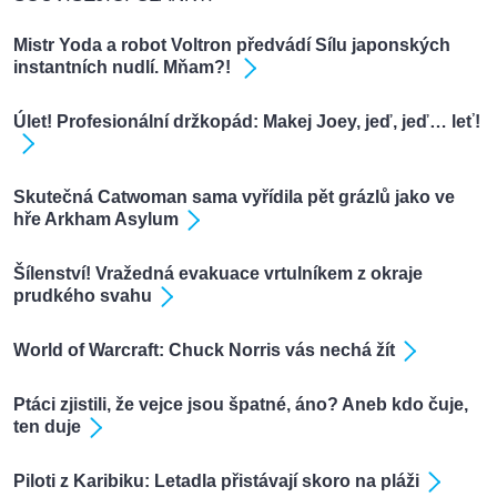
Mistr Yoda a robot Voltron předvádí Sílu japonských
instantních nudlí. Mňam?!
Úlet! Profesionální držkopád: Makej Joey, jeď, jeď… leť!
Skutečná Catwoman sama vyřídila pět grázlů jako ve
hře Arkham Asylum
Šílenství! Vražedná evakuace vrtulníkem z okraje
prudkého svahu
World of Warcraft: Chuck Norris vás nechá žít
Ptáci zjistili, že vejce jsou špatné, áno? Aneb kdo čuje,
ten duje
Piloti z Karibiku: Letadla přistávají skoro na pláži