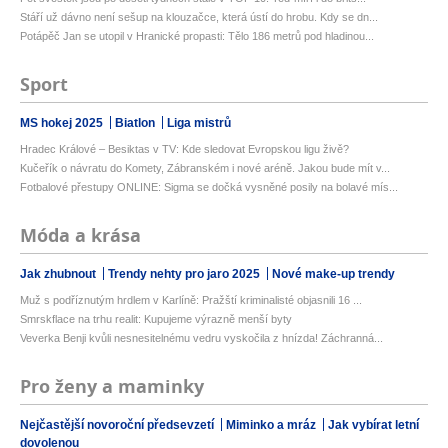
Stáří už dávno není sešup na klouzačce, která ústí do hrobu. Kdy se dn...
Potápěč Jan se utopil v Hranické propasti: Tělo 186 metrů pod hladinou...
Sport
MS hokej 2025
Biatlon
Liga mistrů
Hradec Králové – Besiktas v TV: Kde sledovat Evropskou ligu živě?
Kučeřík o návratu do Komety, Zábranském i nové aréně. Jakou bude mít v...
Fotbalové přestupy ONLINE: Sigma se dočká vysněné posily na bolavé mís...
Móda a krása
Jak zhubnout
Trendy nehty pro jaro 2025
Nové make-up trendy
Muž s podříznutým hrdlem v Karlíně: Pražští kriminalisté objasnili 16 ...
Smrskflace na trhu realit: Kupujeme výrazně menší byty
Veverka Benji kvůli nesnesitelnému vedru vyskočila z hnízda! Záchranná...
Pro ženy a maminky
Nejčastější novoroční předsevzetí
Miminko a mráz
Jak vybírat letní
dovolenou