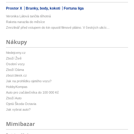
Prostor X
Branky, body, kokoti
Fortuna liga
Veronika Lálová tančila těhotná
Raketa narazila do měsíce
Zmrzlinář před vstupem do kin opustil filmové plátno. V českých ulicíc...
Nákupy
hledejceny.cz
Zboží Živě
Osobní vozy
Zboží Dáma
zbozi.blesk.cz
Jak na prohlídku ojetého vozu?
HobbyKompas
Auto pro začátečníka do 100 000 Kč
Zboží Auto
Ojetá Škoda Octavia
Jak vybrat auto?
Mimibazar