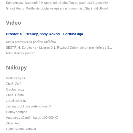
Kdo vynalezl kapesník? Historie od středověku po papírové kapesníky
Ghost Recon Wildlands dostal vylepšení a novou misi. Starší díl Ubisof...
Video
Prostor X
Branky, body, kokoti
Fortuna liga
Klaus promluvil na pohřbu Knížáka
SESTŘIH: Zbrojovka - Liberec 0:1. Rozhodl Dulay, ale při premiéře za S...
Milan Knížák pohřeb
Nákupy
hledejceny.cz
Zboží Živě
Osobní vozy
Zboží Dáma
zbozi.blesk.cz
Jak na prohlídku ojetého vozu?
HobbyKompas
Auto pro začátečníka do 100 000 Kč
Zboží Auto
Ojetá Škoda Octavia