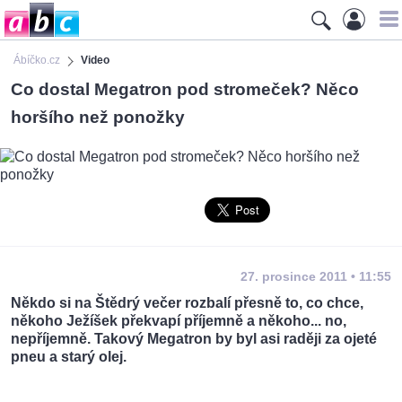
Ábíčko.cz
Video
Co dostal Megatron pod stromeček? Něco
horšího než ponožky
27. prosince 2011 • 11:55
Někdo si na Štědrý večer rozbalí přesně to, co chce,
někoho Ježíšek překvapí příjemně a někoho... no,
nepříjemně. Takový Megatron by byl asi raději za ojeté
pneu a starý olej.