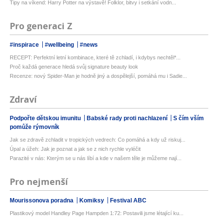
Tipy na víkend: Harry Potter na výstavě! Folklor, bitvy i setkání vodn...
Pro generaci Z
#inspirace
#wellbeing
#news
RECEPT: Perfektní letní kombinace, které tě zchladí, i kdybys nechtěl*...
Proč každá generace hledá svůj signature beauty look
Recenze: nový Spider-Man je hodně jiný a dospělejší, pomáhá mu i Sadie...
Zdraví
Podpořte dětskou imunitu
Babské rady proti nachlazení
S čím vším
pomůže rýmovník
Jak se zdravě zchladit v tropických vedrech: Co pomáhá a kdy už riskuj...
Úpal a úžeh: Jak je poznat a jak se z nich rychle vyléčit
Parazité v nás: Kterým se u nás líbí a kde v našem těle je můžeme nají...
Pro nejmenší
Mourissonova poradna
Komiksy
Festival ABC
Plastikový model Handley Page Hampden 1:72: Postavili jsme létající ku...