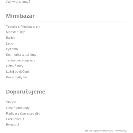
Jak vybrat auto?
Mimibazar
Testujte s Mimibazarem
Monster High
Barbie
Lego
Pyžama
Kosmetika a parfémy
Teplákové soupravy
Dětské boty
Ložní povlečení
Bazar nábytku
Doporučujeme
Starjob
České podcasty
Rádio a zábava pro děti
Frekvence 1
Evropa 2
patička vygenerovaná: 06:20:17 08.08.2026