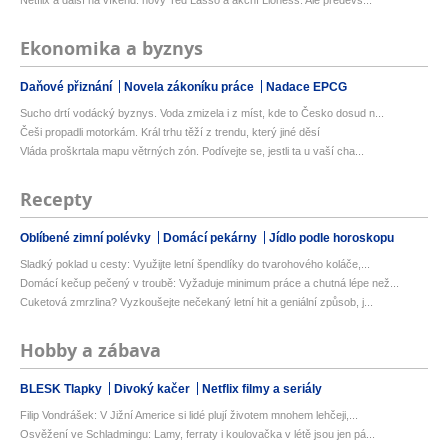
Ekonomika a byznys
Daňové přiznání
Novela zákoníku práce
Nadace EPCG
Sucho drtí vodácký byznys. Voda zmizela i z míst, kde to Česko dosud n...
Češi propadli motorkám. Král trhu těží z trendu, který jiné děsí
Vláda proškrtala mapu větrných zón. Podívejte se, jestli ta u vaší cha...
Recepty
Oblíbené zimní polévky
Domácí pekárny
Jídlo podle horoskopu
Sladký poklad u cesty: Využijte letní špendlíky do tvarohového koláče,...
Domácí kečup pečený v troubě: Vyžaduje minimum práce a chutná lépe než...
Cuketová zmrzlina? Vyzkoušejte nečekaný letní hit a geniální způsob, j...
Hobby a zábava
BLESK Tlapky
Divoký kačer
Netflix filmy a seriály
Filip Vondrášek: V Jižní Americe si lidé plují životem mnohem lehčeji,...
Osvěžení ve Schladmingu: Lamy, ferraty i koulovačka v létě jsou jen pá...