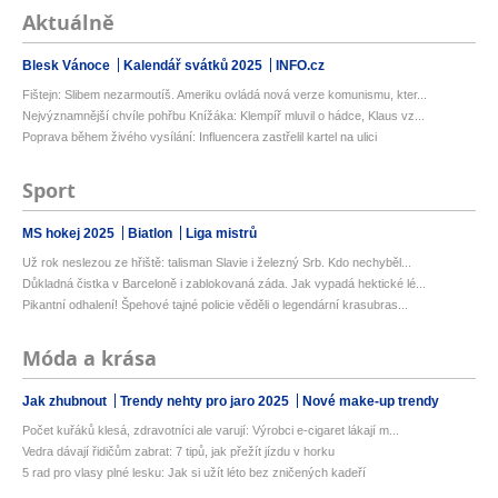
Aktuálně
Blesk Vánoce
Kalendář svátků 2025
INFO.cz
Fištejn: Slibem nezarmoutíš. Ameriku ovládá nová verze komunismu, kter...
Nejvýznamnější chvíle pohřbu Knížáka: Klempíř mluvil o hádce, Klaus vz...
Poprava během živého vysílání: Influencera zastřelil kartel na ulici
Sport
MS hokej 2025
Biatlon
Liga mistrů
Už rok neslezou ze hřiště: talisman Slavie i železný Srb. Kdo nechyběl...
Důkladná čistka v Barceloně i zablokovaná záda. Jak vypadá hektické lé...
Pikantní odhalení! Špehové tajné policie věděli o legendární krasubras...
Móda a krása
Jak zhubnout
Trendy nehty pro jaro 2025
Nové make-up trendy
Počet kuřáků klesá, zdravotníci ale varují: Výrobci e-cigaret lákají m...
Vedra dávají řidičům zabrat: 7 tipů, jak přežít jízdu v horku
5 rad pro vlasy plné lesku: Jak si užít léto bez zničených kadeří