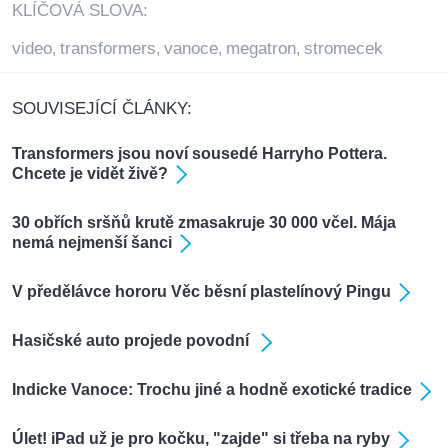
KLÍČOVÁ SLOVA:
video
transformers
vanoce
megatron
stromecek
,
,
,
,
SOUVISEJÍCÍ ČLÁNKY:
Transformers jsou noví sousedé Harryho Pottera.
Chcete je vidět živě?
30 obřích sršňů krutě zmasakruje 30 000 včel. Mája
nemá nejmenší šanci
V předělávce hororu Věc běsní plastelínový Pingu
Hasičské auto projede povodní
Indicke Vanoce: Trochu jiné a hodně exotické tradice
Úlet! iPad už je pro kočku, "zajde" si třeba na ryby