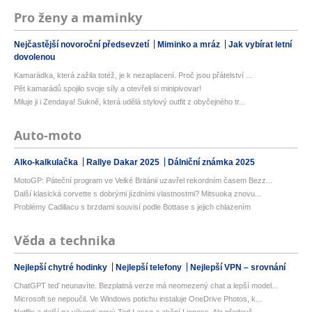
Pro ženy a maminky
Nejčastější novoroční předsevzetí
Miminko a mráz
Jak vybírat letní
dovolenou
Kamarádka, která zažila totéž, je k nezaplacení. Proč jsou přátelství ...
Pět kamarádů spojilo svoje síly a otevřeli si minipivovar!
Miluje ji i Zendaya! Sukně, která udělá stylový outfit z obyčejného tr...
Auto-moto
Alko-kalkulačka
Rallye Dakar 2025
Dálniční známka 2025
MotoGP: Páteční program ve Velké Británii uzavřel rekordním časem Bezz...
Další klasická corvette s dobrými jízdními vlastnostmi? Mitsuoka znovu...
Problémy Cadillacu s brzdami souvisí podle Bottase s jejich chlazením
Věda a technika
Nejlepší chytré hodinky
Nejlepší telefony
Nejlepší VPN – srovnání
ChatGPT teď neunavíte. Bezplatná verze má neomezený chat a lepší model...
Microsoft se nepoučil. Ve Windows potichu instaluje OneDrive Photos, k...
Netflix a další na víkend: nový Ted Lasso a akční Lioness. Ale předevš...