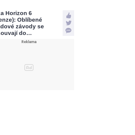
a Horizon 6
enze): Oblíbené
ádové závody se
souvají do…