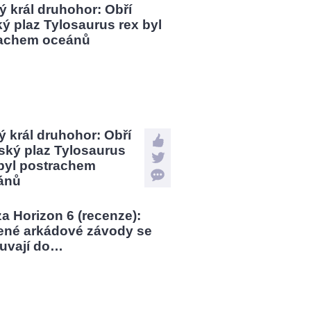
 král druhohor: Obří
ský plaz Tylosaurus
 byl postrachem
ánů