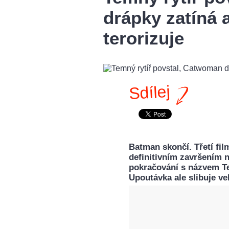
drápky zatíná 
terorizuje
Sdílej
Batman skončí. Třetí fi
definitivním završením n
pokračování s názvem Te
Upoutávka ale slibuje ve