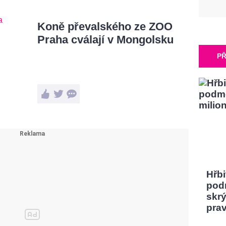
Koně převalského ze ZOO
Praha cválají v Mongolsku
PŘ
Hřbi
pod
skrý
pra