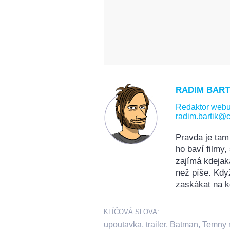
RADIM BART
Redaktor web
radim.bartik@c
Pravda je tam
ho baví filmy
zajímá kdejak
než píše. Kdy
zaskákat na k
KLÍČOVÁ SLOVA:
upoutavka
,
trailer
,
Batman
,
Temny r