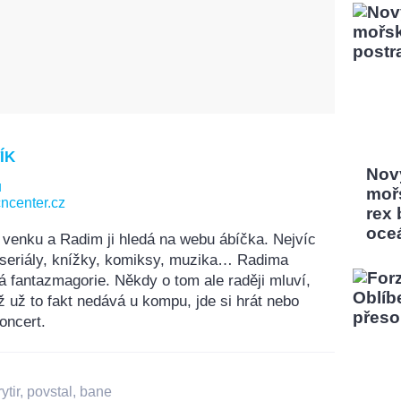
ÍK
Nový
u
moř
ncenter.cz
rex
oce
 venku a Radim ji hledá na webu ábíčka. Nejvíc
, seriály, knížky, komiksy, muzika… Radima
á fantazmagorie. Někdy o tom ale raději mluví,
ž už to fakt nedává u kompu, jde si hrát nebo
oncert.
ytir
,
povstal
,
bane