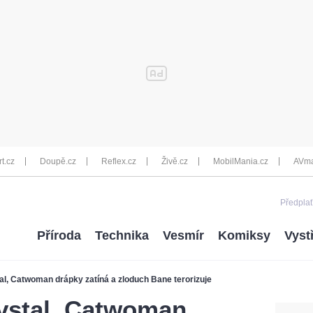
rt.cz
Doupě.cz
Reflex.cz
Živě.cz
MobilMania.cz
AVma
Předplať
Příroda
Technika
Vesmír
Komiksy
Vyst
al, Catwoman drápky zatíná a zloduch Bane terorizuje
ovstal, Catwoman