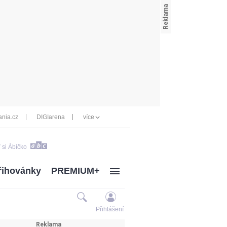
nia.cz
DIGIarena
více
 si Ábíčko
řihovánky
PREMIUM+
Přihlášení