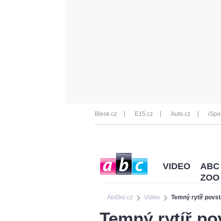
Blesk.cz
E15.cz
Auto.cz
iSpo
VIDEO
ABC
ZOO
Ábíčko.cz
Video
Temný rytíř povst
Temný rytíř p