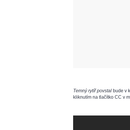
Temný rytíř povstal
bude v k
kliknutím na tlačítko CC v 