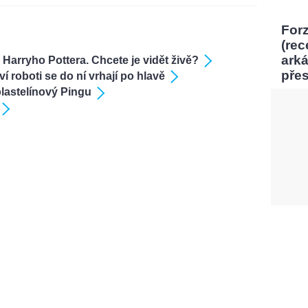
Forz
(rec
ark
Harryho Pottera. Chcete je vidět živě?
pře
í roboti se do ní vrhají po hlavě
lastelínový Pingu