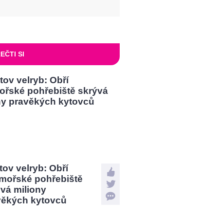
EČTI SI
tov velryb: Obří
mořské pohřebiště
vá miliony
věkých kytovců