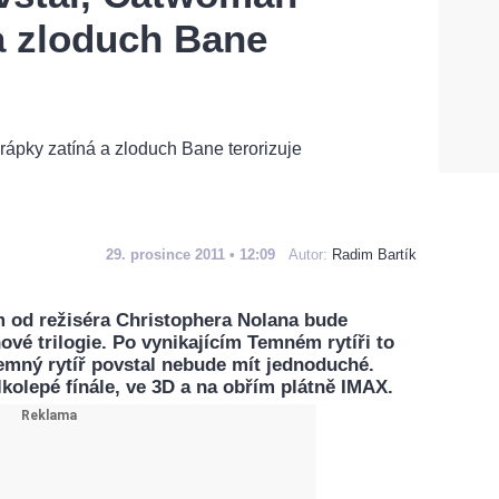
a zloduch Bane
29. prosince 2011 • 12:09
Autor:
Radim Bartík
lm od režiséra Christophera Nolana bude
ové trilogie. Po vynikajícím Temném rytíři to
mný rytíř povstal nebude mít jednoduché.
lkolepé fínále, ve 3D a na obřím plátně IMAX.