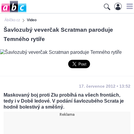
Ábíčko.cz
Video
Šavlozubý veverčak Scratman paroduje
Temného rytíře
17. července 2012 • 13:52
Maskovaný boj proti Zlu probíhá na všech frontách,
tedy i v Době ledové. V podání šavlozubého Scrata je
hodně bolestivý a směšný.