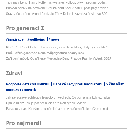
Tipy na víkend: Harry Potter na výstavě! Folklor, bitvy i setkání vodn...
Přibývá paniky na dovolené: Vnuka paní Soni v hotelu poštípaly štěnice...
Sraz v šest ráno. Vrchol festivalu Tóny Dolomit zazní za úsvitu ve 300...
Pro generaci Z
#inspirace
#wellbeing
#news
RECEPT: Perfektní letní kombinace, které tě zchladí, i kdybys nechtěl*...
Proč každá generace hledá svůj signature beauty look
Září patří módě: Co přinese Mercedes-Benz Prague Fashion Week SS27
Zdraví
Podpořte dětskou imunitu
Babské rady proti nachlazení
S čím vším
pomůže rýmovník
Jak se zdravě zchladit v tropických vedrech: Co pomáhá a kdy už riskuj...
Úpal a úžeh: Jak je poznat a jak se z nich rychle vyléčit
Parazité v nás: Kterým se u nás líbí a kde v našem těle je můžeme nají...
Pro nejmenší