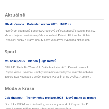
Aktuálně
Blesk Vánoce
Kalendář svátků 2025
INFO.cz
Neprávem opomíjená Bohumila Grögerová sdílela kancelář s katem, pak se...
Vodní zdroje a zemědělská půda v ohrožení: Katastrofální sucha přicház...
Propojení hudby a krásy. Beauty zóny vám dovolí vypadat a cítit se dob...
Sport
MS hokej 2025
Biatlon
Liga mistrů
ONLINE: Slavia B - Třinec 0:1. Dukla hostí Kroměříž, Karviná hraje v P...
Přijede vůbec Dynamo? Zmatky kolem béčka Budějovic, majitelka nabídku ...
Expert: Nad Kuchtou se brečet nebude, Haraslín si jde vydělat. A ambic...
Móda a krása
Jak zhubnout
Trendy nehty pro jaro 2025
Nové make-up trendy
Sex, fetiš, BDSM, ale i přednášky, workshopy a market. Organizátor Pra...
Lucie Šlégrová míří na Primu. Překvapení pro sporťáky!