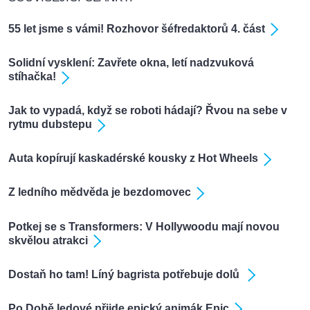
55 let jsme s vámi! Rozhovor šéfredaktorů 4. část
Solidní vysklení: Zavřete okna, letí nadzvuková
stíhačka!
Jak to vypadá, když se roboti hádají? Řvou na sebe v
rytmu dubstepu
Auta kopírují kaskadérské kousky z Hot Wheels
Z ledního mědvěda je bezdomovec
Potkej se s Transformers: V Hollywoodu mají novou
skvělou atrakci
Dostaň ho tam! Líný bagrista potřebuje dolů
Po Době ledové přijde epický animák Epic