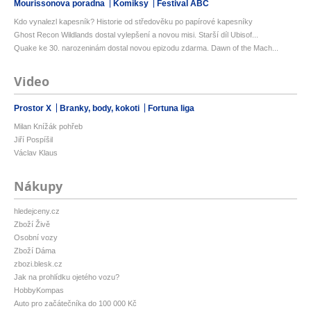
Mourissonova poradna
Komiksy
Festival ABC
Kdo vynalezl kapesník? Historie od středověku po papírové kapesníky
Ghost Recon Wildlands dostal vylepšení a novou misi. Starší díl Ubisof...
Quake ke 30. narozeninám dostal novou epizodu zdarma. Dawn of the Mach...
Video
Prostor X
Branky, body, kokoti
Fortuna liga
Milan Knížák pohřeb
Jiří Pospíšil
Václav Klaus
Nákupy
hledejceny.cz
Zboží Živě
Osobní vozy
Zboží Dáma
zbozi.blesk.cz
Jak na prohlídku ojetého vozu?
HobbyKompas
Auto pro začátečníka do 100 000 Kč