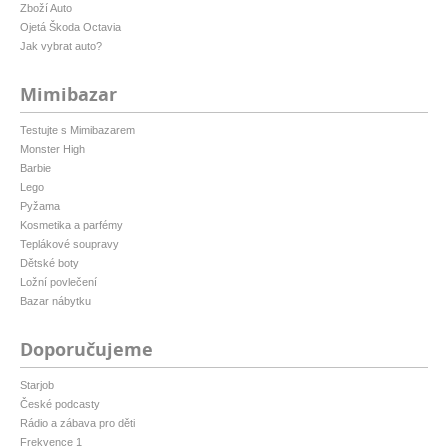
Zboží Auto
Ojetá Škoda Octavia
Jak vybrat auto?
Mimibazar
Testujte s Mimibazarem
Monster High
Barbie
Lego
Pyžama
Kosmetika a parfémy
Teplákové soupravy
Dětské boty
Ložní povlečení
Bazar nábytku
Doporučujeme
Starjob
České podcasty
Rádio a zábava pro děti
Frekvence 1