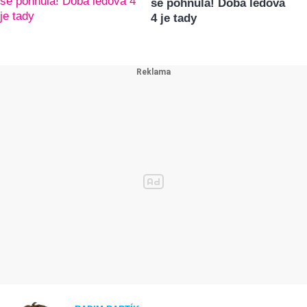
se pohnula! Doba ledová
4 je tady