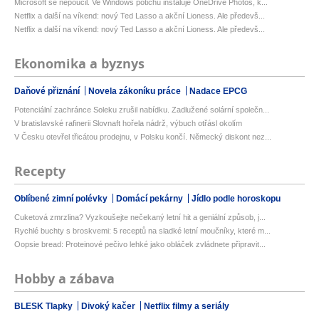
Microsoft se nepoučil. Ve Windows potichu instaluje OneDrive Photos, k...
Netflix a další na víkend: nový Ted Lasso a akční Lioness. Ale předevš...
Netflix a další na víkend: nový Ted Lasso a akční Lioness. Ale předevš...
Ekonomika a byznys
Daňové přiznání
Novela zákoníku práce
Nadace EPCG
Potenciální zachránce Soleku zrušil nabídku. Zadlužené solární společn...
V bratislavské rafinerii Slovnaft hořela nádrž, výbuch otřásl okolím
V Česku otevřel třicátou prodejnu, v Polsku končí. Německý diskont nez...
Recepty
Oblíbené zimní polévky
Domácí pekárny
Jídlo podle horoskopu
Cuketová zmrzlina? Vyzkoušejte nečekaný letní hit a geniální způsob, j...
Rychlé buchty s broskvemi: 5 receptů na sladké letní moučníky, které m...
Oopsie bread: Proteinové pečivo lehké jako obláček zvládnete připravit...
Hobby a zábava
BLESK Tlapky
Divoký kačer
Netflix filmy a seriály