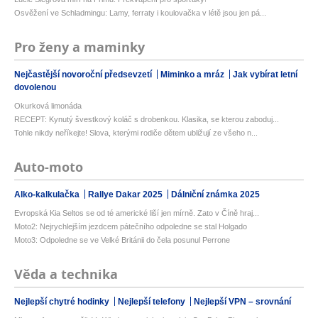
Osvěžení ve Schladmingu: Lamy, ferraty i koulovačka v létě jsou jen pá...
Pro ženy a maminky
Nejčastější novoroční předsevzetí
Miminko a mráz
Jak vybírat letní
dovolenou
Okurková limonáda
RECEPT: Kynutý švestkový koláč s drobenkou. Klasika, se kterou zaboduj...
Tohle nikdy neříkejte! Slova, kterými rodiče dětem ubližují ze všeho n...
Auto-moto
Alko-kalkulačka
Rallye Dakar 2025
Dálniční známka 2025
Evropská Kia Seltos se od té americké liší jen mírně. Zato v Číně hraj...
Moto2: Nejrychlejším jezdcem pátečního odpoledne se stal Holgado
Moto3: Odpoledne se ve Velké Británii do čela posunul Perrone
Věda a technika
Nejlepší chytré hodinky
Nejlepší telefony
Nejlepší VPN – srovnání