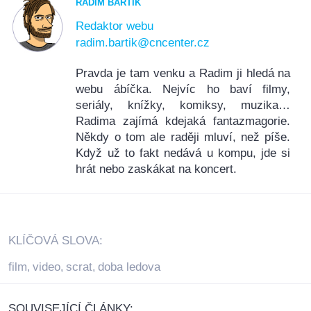
RADIM BARTÍK
Redaktor webu
radim.bartik@cncenter.cz
Pravda je tam venku a Radim ji hledá na
webu ábíčka. Nejvíc ho baví filmy,
seriály, knížky, komiksy, muzika…
Radima zajímá kdejaká fantazmagorie.
Někdy o tom ale raději mluví, než píše.
Když už to fakt nedává u kompu, jde si
hrát nebo zaskákat na koncert.
KLÍČOVÁ SLOVA:
film
video
scrat
doba ledova
,
,
,
SOUVISEJÍCÍ ČLÁNKY: