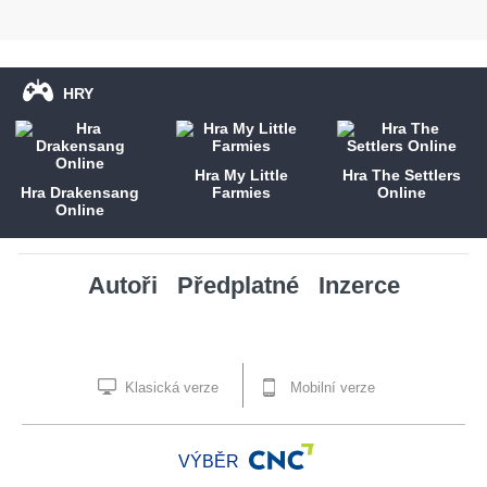
HRY
Hra My Little
Hra The Settlers
Hra Drakensang
Farmies
Online
Online
Autoři
Předplatné
Inzerce
Klasická verze
Mobilní verze
VÝBĚR