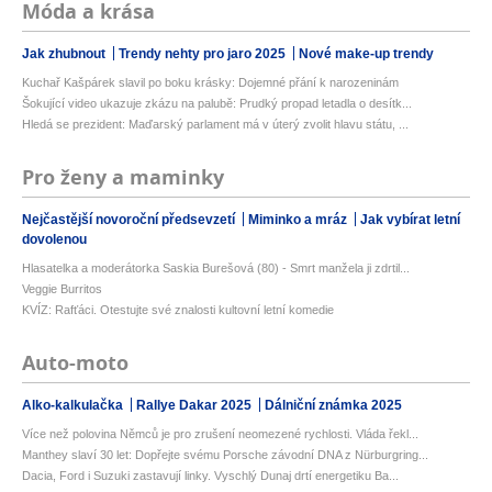
Móda a krása
Jak zhubnout
Trendy nehty pro jaro 2025
Nové make-up trendy
Kuchař Kašpárek slavil po boku krásky: Dojemné přání k narozeninám
Šokující video ukazuje zkázu na palubě: Prudký propad letadla o desítk...
Hledá se prezident: Maďarský parlament má v úterý zvolit hlavu státu, ...
Pro ženy a maminky
Nejčastější novoroční předsevzetí
Miminko a mráz
Jak vybírat letní
dovolenou
Hlasatelka a moderátorka Saskia Burešová (80) - Smrt manžela ji zdrtil...
Veggie Burritos
KVÍZ: Rafťáci. Otestujte své znalosti kultovní letní komedie
Auto-moto
Alko-kalkulačka
Rallye Dakar 2025
Dálniční známka 2025
Více než polovina Němců je pro zrušení neomezené rychlosti. Vláda řekl...
Manthey slaví 30 let: Dopřejte svému Porsche závodní DNA z Nürburgring...
Dacia, Ford i Suzuki zastavují linky. Vyschlý Dunaj drtí energetiku Ba...