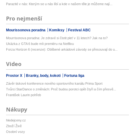
Parazité v nás: Kterým se u nás líbí a kde v našem těle je můžeme nají...
Pro nejmenší
Mourissonova poradna
Komiksy
Festival ABC
Mourrisonova poradna: Je zdravé si čistit pleť v 11 letech? Jak na to?
Ukázka z GTA 6 bude mít premiéru na Netflixu
Forza Horizon 6 (recenze): Oblíbené arkádové závody se přesouvají do u...
Video
Prostor X
Branky, body, kokoti
Fortuna liga
Závěr tiskové konference nového sportovního kanálu Prima Sport
Tvůrci StarDance o změnách: Proč budou porotci opět čtyři a čím přesvě...
František Laurin pohřeb
Nákupy
hledejceny.cz
Zboží Živě
Osobní vozy