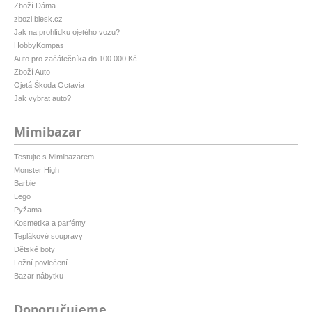
Zboží Dáma
zbozi.blesk.cz
Jak na prohlídku ojetého vozu?
HobbyKompas
Auto pro začátečníka do 100 000 Kč
Zboží Auto
Ojetá Škoda Octavia
Jak vybrat auto?
Mimibazar
Testujte s Mimibazarem
Monster High
Barbie
Lego
Pyžama
Kosmetika a parfémy
Teplákové soupravy
Dětské boty
Ložní povlečení
Bazar nábytku
Doporučujeme