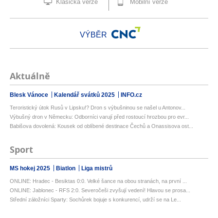
Klasická verze
Mobilní verze
VÝBĚR
Aktuálně
Blesk Vánoce
Kalendář svátků 2025
INFO.cz
Teroristický útok Rusů v Lipsku!? Dron s výbušninou se našel u Antonov...
Výbušný dron v Německu: Odborníci varují před rostoucí hrozbou pro evr...
Babišova dovolená: Kousek od oblíbené destinace Čechů a Onassisova ost...
Sport
MS hokej 2025
Biatlon
Liga mistrů
ONLINE: Hradec - Besiktas 0:0. Velké šance na obou stranách, na první ...
ONLINE: Jablonec - RFS 2:0. Severočeši zvyšují vedení! Hlavou se prosa...
Střední záložníci Sparty: Sochůrek bojuje s konkurencí, udrží se na Le...