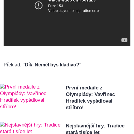
Překlad:
"Dík. Neměl bys kladivo?"
První medaile z
Olympiády: Vavřinec
Hradílek vypádloval
stříbro!
Nejslavnější hry: Tradice
stará tisíce let