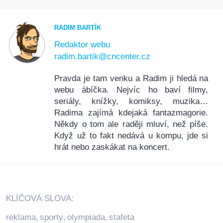
RADIM BARTÍK
Redaktor webu
radim.bartik@cncenter.cz
Pravda je tam venku a Radim ji hledá na
webu ábíčka. Nejvíc ho baví filmy,
seriály, knížky, komiksy, muzika…
Radima zajímá kdejaká fantazmagorie.
Někdy o tom ale raději mluví, než píše.
Když už to fakt nedává u kompu, jde si
hrát nebo zaskákat na koncert.
KLÍČOVÁ SLOVA:
reklama
sporty
olympiada
stafeta
,
,
,