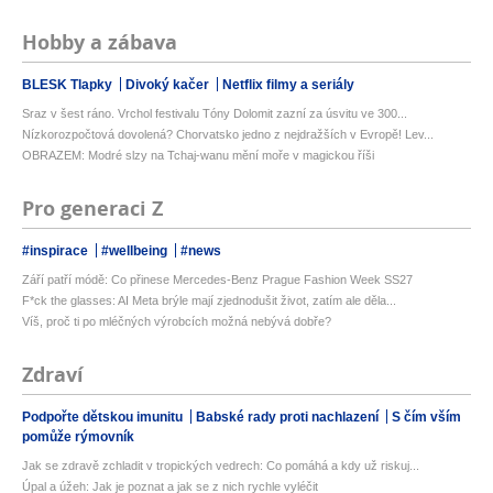
Hobby a zábava
BLESK Tlapky
Divoký kačer
Netflix filmy a seriály
Sraz v šest ráno. Vrchol festivalu Tóny Dolomit zazní za úsvitu ve 300...
Nízkorozpočtová dovolená? Chorvatsko jedno z nejdražších v Evropě! Lev...
OBRAZEM: Modré slzy na Tchaj-wanu mění moře v magickou říši
Pro generaci Z
#inspirace
#wellbeing
#news
Září patří módě: Co přinese Mercedes-Benz Prague Fashion Week SS27
F*ck the glasses: AI Meta brýle mají zjednodušit život, zatím ale děla...
Víš, proč ti po mléčných výrobcích možná nebývá dobře?
Zdraví
Podpořte dětskou imunitu
Babské rady proti nachlazení
S čím vším
pomůže rýmovník
Jak se zdravě zchladit v tropických vedrech: Co pomáhá a kdy už riskuj...
Úpal a úžeh: Jak je poznat a jak se z nich rychle vyléčit