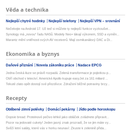
Věda a technika
Nejlepší chytré hodinky
Nejlepší telefony
Nejlepší VPN – srovnání
Nečekejte na Android 17. Už teď si můžete ty nejlepší funkce vyzkoušet...
Synology má „novou“ řadu NASů. Modely Neo+ lákají výkonem, SSD a vyměn...
Marantz mění vnitřnosti svých AV receiverů. Mají osmikanálový DAC a Di...
Ekonomika a byznys
Daňové přiznání
Novela zákoníku práce
Nadace EPCG
Jedna česká iluze se právě rozpadá. Zelená transformace je pojistkou p...
Obří obchod v letectví. Americké Apollo kupuje easyJet za 161 miliard ...
Tekuté zlato opět dostojí své přezdívce. Zdražení běžné potraviny brzy...
Recepty
Oblíbené zimní polévky
Domácí pekárny
Jídlo podle horoskopu
Oopsie bread: Proteinové pečivo lehké jako obláček zvládnete připravit...
Pozor na jedovaté cukety! Jeden jasný znak prozradí, že se jim máte vy...
Svěží letní saláty, které vás v horku neunaví: Zkuste k zelenině přida...